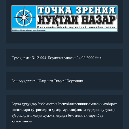
Гувоҳнома: №12-094. Берилган санаси: 24.08.2009 йил.
Бош муҳаррир: Юлдашев Тимур Юсуфович.
Барча ҳуқуқлар Ўзбекистон Республикасининг оммавий ахборот
воситалари тўғрисидаги ҳамда муаллифлик ва турдош ҳуқуқлар
тўғрисидаги қонун ҳужжатларида белгиланган тартибда
ҳимояланган.