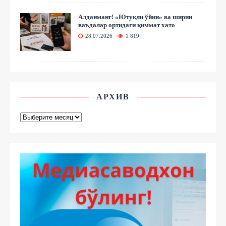
Алданманг! «Ютуқли ўйин» ва ширин
ваъдалар ортидаги қиммат хато
28.07.2026
1 819
АРХИВ