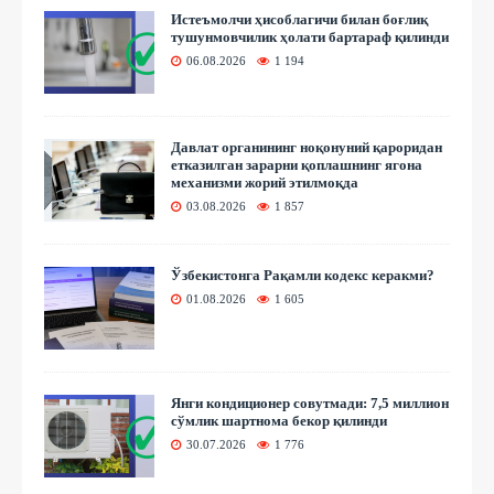
Истеъмолчи ҳисоблагичи билан боғлиқ
тушунмовчилик ҳолати бартараф қилинди
06.08.2026
1 194
Давлат органининг ноқонуний қароридан
етказилган зарарни қоплашнинг ягона
механизми жорий этилмоқда
03.08.2026
1 857
Ўзбекистонга Рақамли кодекс керакми?
01.08.2026
1 605
Янги кондиционер совутмади: 7,5 миллион
сўмлик шартнома бекор қилинди
30.07.2026
1 776