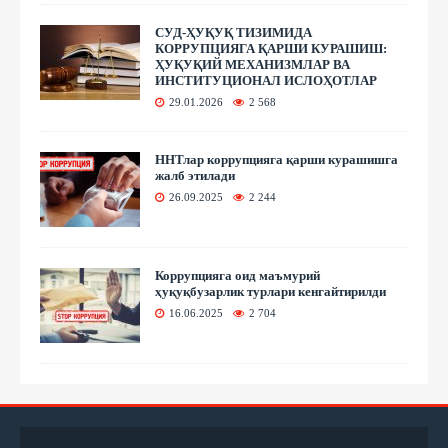
СУД-ҲУҚУҚ ТИЗИМИДА
КОРРУПЦИЯГА ҚАРШИ КУРАШИШ:
ҲУҚУҚИЙ МЕХАНИЗМЛАР ВА
ИНСТИТУЦИОНАЛ ИСЛОҲОТЛАР
29.01.2026
2 568
ННТлар коррупцияга қарши курашишга
жалб этилади
26.09.2025
2 244
Коррупцияга оид маъмурий
ҳуқуқбузарлик турлари кенгайтирилди
16.06.2025
2 704