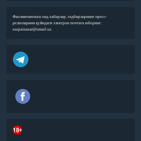
Фаолиятингизга оид хабарлар, тадбирларнинг пресс-
релизларини қуйидаги электрон почтага юборинг:
nuqtainazar@umail.uz.