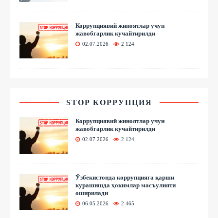
Коррупциявий жиноятлар учун
жавобгарлик кучайтирилди
02.07.2026
2 124
STOP КОРРУПЦИЯ
Коррупциявий жиноятлар учун
жавобгарлик кучайтирилди
02.07.2026
2 124
Ўзбекистонда коррупцияга қарши
курашишда ҳокимлар масъулияти
оширилади
06.05.2026
2 465