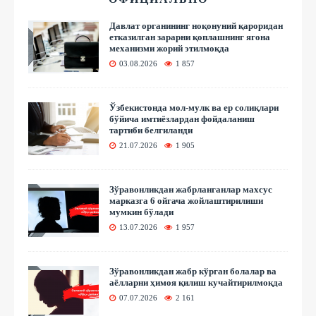
Давлат органининг ноқонуний қароридан
етказилган зарарни қоплашнинг ягона
механизми жорий этилмоқда
03.08.2026
1 857
Ўзбекистонда мол-мулк ва ер солиқлари
бўйича имтиёзлардан фойдаланиш
тартиби белгиланди
21.07.2026
1 905
Зўравонликдан жабрланганлар махсус
марказга 6 ойгача жойлаштирилиши
мумкин бўлади
13.07.2026
1 957
Зўравонликдан жабр кўрган болалар ва
аёлларни ҳимоя қилиш кучайтирилмоқда
07.07.2026
2 161