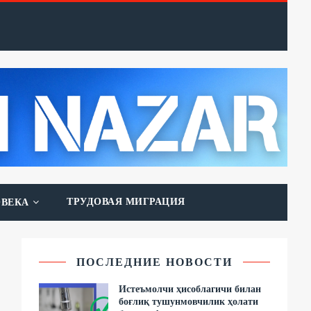
ТРУДОВАЯ МИГРАЦИЯ
ОВЕКА
ПОСЛЕДНИЕ НОВОСТИ
Истеъмолчи ҳисоблагичи билан
боғлиқ тушунмовчилик ҳолати