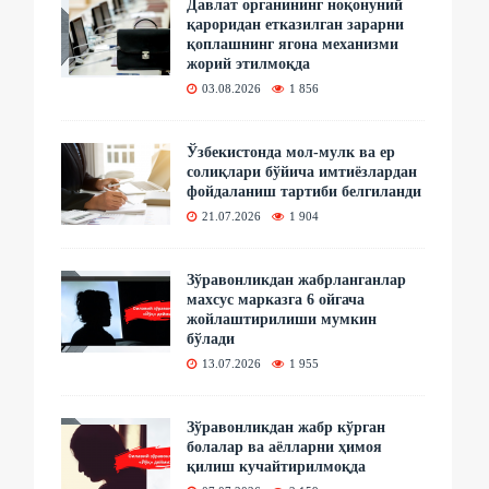
Давлат органининг ноқонуний
қароридан етказилган зарарни
қоплашнинг ягона механизми
жорий этилмоқда
03.08.2026
1 856
Ўзбекистонда мол-мулк ва ер
солиқлари бўйича имтиёзлардан
фойдаланиш тартиби белгиланди
21.07.2026
1 904
Зўравонликдан жабрланганлар
махсус марказга 6 ойгача
жойлаштирилиши мумкин
бўлади
13.07.2026
1 955
Зўравонликдан жабр кўрган
болалар ва аёлларни ҳимоя
қилиш кучайтирилмоқда