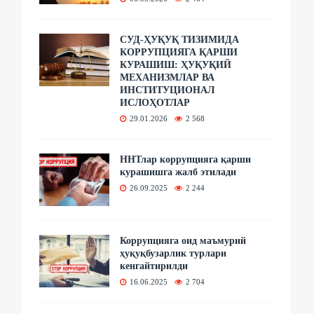
СУД-ҲУҚУҚ ТИЗИМИДА
КОРРУПЦИЯГА ҚАРШИ
КУРАШИШ: ҲУҚУҚИЙ
МЕХАНИЗМЛАР ВА
ИНСТИТУЦИОНАЛ
ИСЛОҲОТЛАР
29.01.2026
2 568
ННТлар коррупцияга қарши
курашишга жалб этилади
26.09.2025
2 244
Коррупцияга оид маъмурий
ҳуқуқбузарлик турлари
кенгайтирилди
16.06.2025
2 704