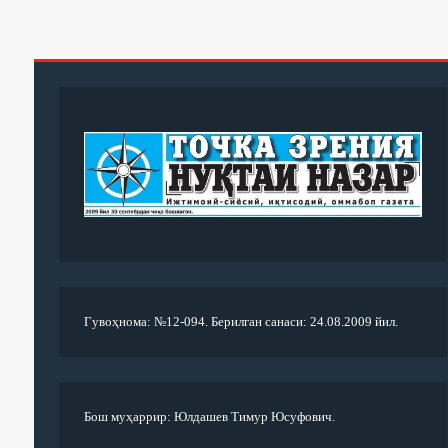
Гувоҳнома: №12-094. Берилган санаси: 24.08.2009 йил.
Бош муҳаррир: Юлдашев Тимур Юсуфович.