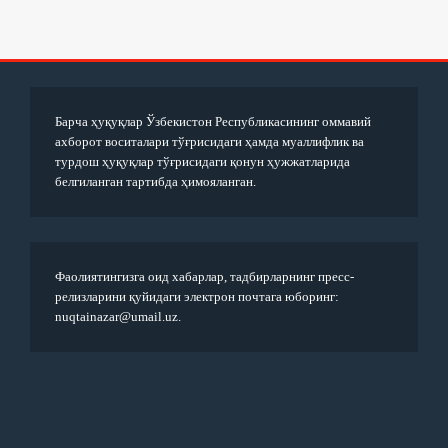
Барча ҳуқуқлар Ўзбекистон Республикасининг оммавий
ахборот воситалари тўғрисидаги ҳамда муаллифлик ва
турдош ҳуқуқлар тўғрисидаги қонун ҳужжатларида
белгиланган тартибда ҳимояланган.
Фаолиятингизга оид хабарлар, тадбирларнинг пресс-
релизларини қуйидаги электрон почтага юборинг:
nuqtainazar@umail.uz.