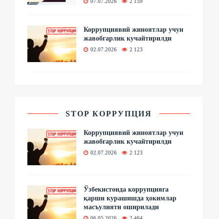
07.07.2026
2 159
Коррупциявий жиноятлар учун
жавобгарлик кучайтирилди
02.07.2026
2 123
STOP КОРРУПЦИЯ
Коррупциявий жиноятлар учун
жавобгарлик кучайтирилди
02.07.2026
2 123
Ўзбекистонда коррупцияга
қарши курашишда ҳокимлар
масъулияти оширилади
06.05.2026
2 464