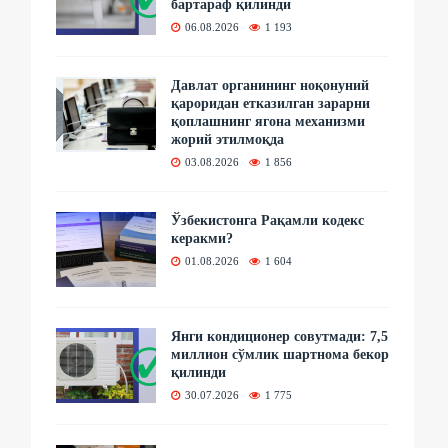
бартараф қилинди
06.08.2026
1 193
Давлат органининг ноқонуний
қароридан етказилган зарарни
қоплашнинг ягона механизми
жорий этилмоқда
03.08.2026
1 856
Ўзбекистонга Рақамли кодекс
керакми?
01.08.2026
1 604
Янги кондиционер совутмади: 7,5
миллион сўмлик шартнома бекор
қилинди
30.07.2026
1 775