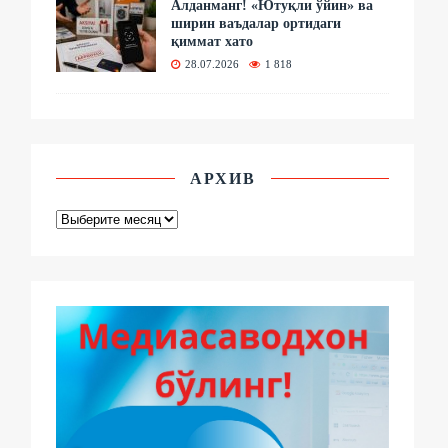
Алданманг! «Ютуқли ўйин» ва
ширин ваъдалар ортидаги
қиммат хато
28.07.2026
1 818
АРХИВ