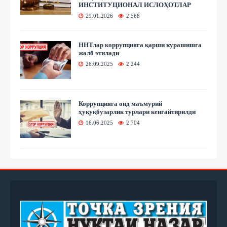
ИНСТИТУЦИОНАЛ ИСЛОҲОТЛАР
29.01.2026
2 568
ННТлар коррупцияга қарши курашишга
жалб этилади
26.09.2025
2 244
Коррупцияга оид маъмурий
ҳуқуқбузарлик турлари кенгайтирилди
16.06.2025
2 704