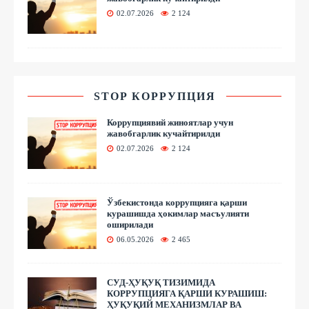
02.07.2026
2 124
STOP КОРРУПЦИЯ
Коррупциявий жиноятлар учун
жавобгарлик кучайтирилди
02.07.2026
2 124
Ўзбекистонда коррупцияга қарши
курашишда ҳокимлар масъулияти
оширилади
06.05.2026
2 465
СУД-ҲУҚУҚ ТИЗИМИДА
КОРРУПЦИЯГА ҚАРШИ КУРАШИШ:
ҲУҚУҚИЙ МЕХАНИЗМЛАР ВА