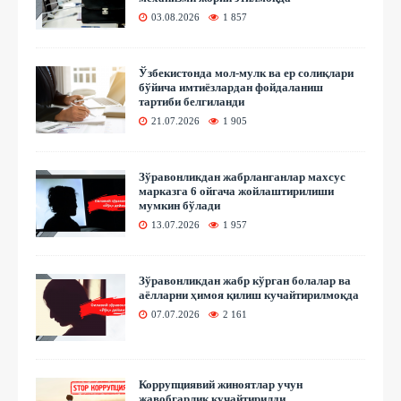
03.08.2026
1 857
Ўзбекистонда мол-мулк ва ер солиқлари
бўйича имтиёзлардан фойдаланиш
тартиби белгиланди
21.07.2026
1 905
Зўравонликдан жабрланганлар махсус
марказга 6 ойгача жойлаштирилиши
мумкин бўлади
13.07.2026
1 957
Зўравонликдан жабр кўрган болалар ва
аёлларни ҳимоя қилиш кучайтирилмоқда
07.07.2026
2 161
Коррупциявий жиноятлар учун
жавобгарлик кучайтирилди