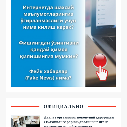
ОФИЦИАЛЬНО
Давлат органининг ноқонуний қароридан
етказилган зарарни қоплашнинг ягона
механизми жорий этилмоқда