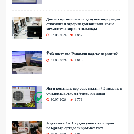
Давлат органининг ноқонуний қароридан
етказилган зарарни қоплашнинг ягона
механизми жорий этилмоқда
03.08.2026
1 857
Ўзбекистонга Рақамли кодекс керакми?
01.08.2026
1 605
Янги кондиционер совутмади: 7,5 миллион
сўмлик шартнома бекор қилинди
30.07.2026
1 776
Алданманг! «Ютуқли ўйин» ва ширин
ваъдалар ортидаги қиммат хато