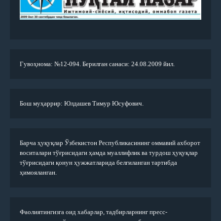
Гувоҳнома: №12-094. Берилган санаси: 24.08.2009 йил.
Бош муҳаррир: Юлдашев Тимур Юсуфович.
Барча ҳуқуқлар Ўзбекистон Республикасининг оммавий ахборот
воситалари тўғрисидаги ҳамда муаллифлик ва турдош ҳуқуқлар
тўғрисидаги қонун ҳужжатларида белгиланган тартибда
ҳимояланган.
Фаолиятингизга оид хабарлар, тадбирларнинг пресс-