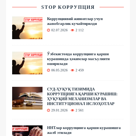
STOP КОРРУПЦИЯ
Коррупциявий жиноятлар учун
жавобгарлик кучайтирилди
02.07.2026
2 112
Ўзбекистонда коррупцияга қарши
курашишда ҳокимлар масъулияти
оширилади
06.05.2026
2 459
СУД-ҲУҚУҚ ТИЗИМИДА
КОРРУПЦИЯГА ҚАРШИ КУРАШИШ:
ҲУҚУҚИЙ МЕХАНИЗМЛАР ВА
ИНСТИТУЦИОНАЛ ИСЛОҲОТЛАР
29.01.2026
2 561
ННТлар коррупцияга қарши курашишга
жалб этилади