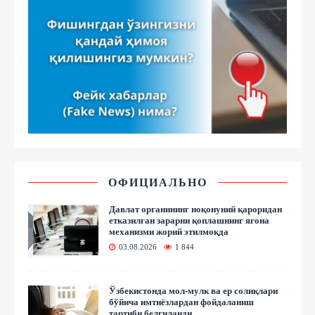
ОФИЦИАЛЬНО
Давлат органининг ноқонуний қароридан
етказилган зарарни қоплашнинг ягона
механизми жорий этилмоқда
03.08.2026
1 844
Ўзбекистонда мол-мулк ва ер солиқлари
бўйича имтиёзлардан фойдаланиш
тартиби белгиланди