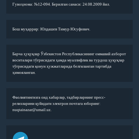
Гувоҳнома: №12-094. Берилган санаси: 24.08.2009 йил.
Бош муҳаррир: Юлдашев Тимур Юсуфович.
Барча ҳуқуқлар Ўзбекистон Республикасининг оммавий ахборот
воситалари тўғрисидаги ҳамда муаллифлик ва турдош ҳуқуқлар
тўғрисидаги қонун ҳужжатларида белгиланган тартибда
ҳимояланган.
Фаолиятингизга оид хабарлар, тадбирларнинг пресс-
релизларини қуйидаги электрон почтага юборинг:
nuqtainazar@umail.uz.