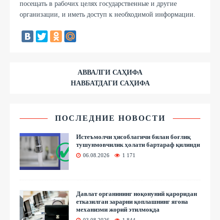
посещать в рабочих целях государственные и другие
организации, и иметь доступ к необходимой информации.
АВВАЛГИ САҲИФА
НАВБАТДАГИ САҲИФА
ПОСЛЕДНИЕ НОВОСТИ
Истеъмолчи ҳисоблагичи билан боғлиқ
тушунмовчилик ҳолати бартараф қилинди
06.08.2026
1 171
Давлат органининг ноқонуний қароридан
етказилган зарарни қоплашнинг ягона
механизми жорий этилмоқда