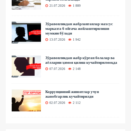
21.07.2026
1 889
Зўравонликдан жабрланганлар махсус
марказга 6 ойгача жойлаштирилиши
мумкин бўлади
13.07.2026
1 942
Зўравонликдан жабр кўрган болалар ва
аёлларни ҳимоя қилиш кучайтирилмоқда
07.07.2026
2 148
Коррупциявий жиноятлар учун
жавобгарлик кучайтирилди
02.07.2026
2 112