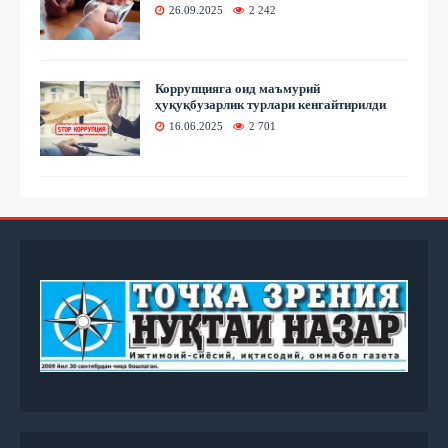
26.09.2025
2 242
Коррупцияга оид маъмурий
ҳуқуқбузарлик турлари кенгайтирилди
16.06.2025
2 701