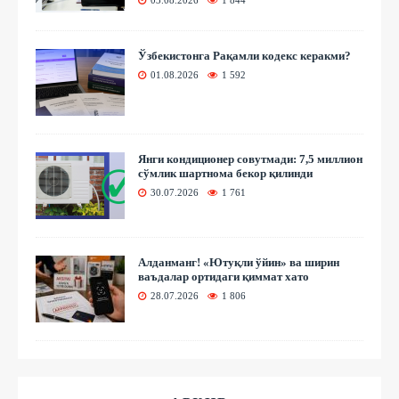
03.08.2026
1 844
Ўзбекистонга Рақамли кодекс керакми?
01.08.2026
1 592
Янги кондиционер совутмади: 7,5 миллион
сўмлик шартнома бекор қилинди
30.07.2026
1 761
Алданманг! «Ютуқли ўйин» ва ширин
ваъдалар ортидаги қиммат хато
28.07.2026
1 806