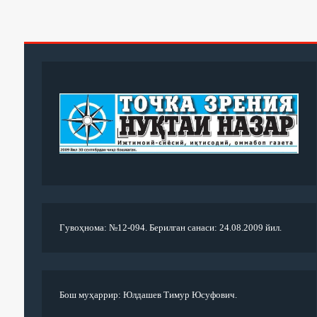
Гувоҳнома: №12-094. Берилган санаси: 24.08.2009 йил.
Бош муҳаррир: Юлдашев Тимур Юсуфович.