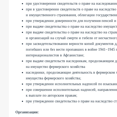
при удостоверении свидетельств о праве на наследование
при в удостоверении свидетельств о праве на наследств
и имущественного страхования, облигации государствен
при утверждении доверенности для получения пенсий и
при выдаче свидетельства о праве на наследство имуще
при выдаче свидетельства о праве на наследство на стра
и организаций на случай смерти и гибели от несчастного
при засвидетельствовании верности копий документов д
погибших или без вести пропавших в войне 1941−1945 
интернационалистов в Афганистане;
при выдаче свидетельств наследникам, продолжающим дея
на имущество фермерского хозяйства
наследники, продолжающие деятельность в фермерском хо
имущества фермерского хозяйства;
при утверждении исполнительных надписей по взыскани
при совершении исполнительных надписей, направленны
к выплате по авторским правам;
при утверждении свидетельства о праве на наследство с
Организации: