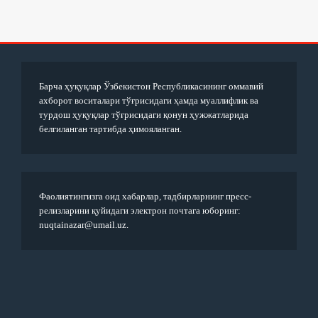
Барча ҳуқуқлар Ўзбекистон Республикасининг оммавий
ахборот воситалари тўғрисидаги ҳамда муаллифлик ва
турдош ҳуқуқлар тўғрисидаги қонун ҳужжатларида
белгиланган тартибда ҳимояланган.
Фаолиятингизга оид хабарлар, тадбирларнинг пресс-
релизларини қуйидаги электрон почтага юборинг:
nuqtainazar@umail.uz.