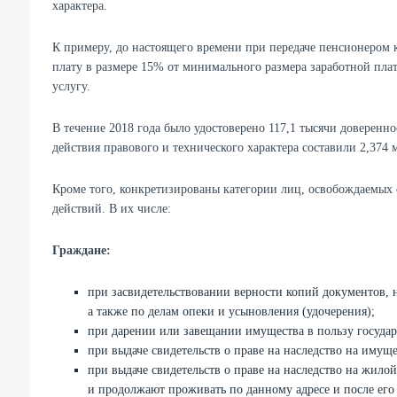
характера.
К примеру, до настоящего времени при передаче пенсионером 
плату в размере 15% от минимального размера заработной плат
услугу.
В течение 2018 года было удостоверено 117,1 тысячи доверенн
действия правового и технического характера составили 2,374 
Кроме того, конкретизированы категории лиц, освобождаемых 
действий. В их числе:
Граждане:
при засвидетельствовании верности копий документов, 
а также по делам опеки и усыновления (удочерения);
при дарении или завещании имущества в пользу государ
при выдаче свидетельств о праве на наследство на иму
при выдаче свидетельств о праве на наследство на жило
и продолжают проживать по данному адреce и после его