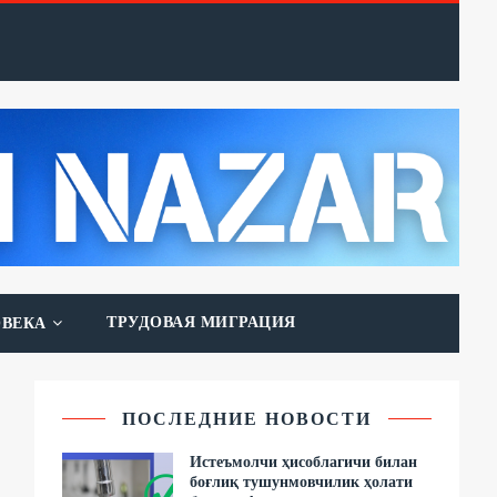
ТРУДОВАЯ МИГРАЦИЯ
ОВЕКА
ПОСЛЕДНИЕ НОВОСТИ
Истеъмолчи ҳисоблагичи билан
боғлиқ тушунмовчилик ҳолати