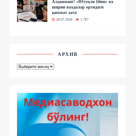
Алданманг! «Ютуқли ўйин» ва
ширин ваъдалар ортидаги
қиммат хато
28.07.2026
1 787
АРХИВ