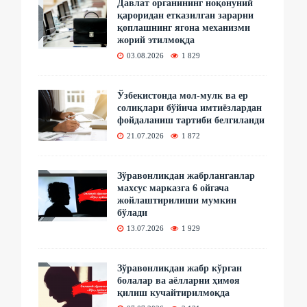
Давлат органининг ноқонуний
қароридан етказилган зарарни
қоплашнинг ягона механизми
жорий этилмоқда
03.08.2026
1 829
Ўзбекистонда мол-мулк ва ер
солиқлари бўйича имтиёзлардан
фойдаланиш тартиби белгиланди
21.07.2026
1 872
Зўравонликдан жабрланганлар
махсус марказга 6 ойгача
жойлаштирилиши мумкин
бўлади
13.07.2026
1 929
Зўравонликдан жабр кўрган
болалар ва аёлларни ҳимоя
қилиш кучайтирилмоқда