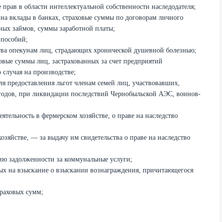
 прав в области интеллектуальной собственности наследодателя;
о на вклады в банках, страховые суммы по договорам личного
ных займов, суммы заработной платы;
 пособий;
ства опекунам лиц, страдающих хронической душевной болезнью;
ховые суммы лиц, застрахованных за счет предприятий
 случая на производстве;
ля предоставления льгот членам семей лиц, участвовавших,
годов, при ликвидации последствий Чернобыльской АЭС, воинов-
тельность в фермерском хозяйстве, о праве на наследство
зяйстве, — за выдачу им свидетельства о праве на наследство
ю задолженности за коммунальные услуги;
х на взыскание о взыскании вознаграждения, причитающегося
траховых сумм;