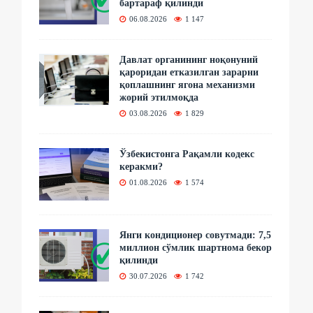
бартараф қилинди
06.08.2026
1 147
Давлат органининг ноқонуний
қароридан етказилган зарарни
қоплашнинг ягона механизми
жорий этилмоқда
03.08.2026
1 829
Ўзбекистонга Рақамли кодекс
керакми?
01.08.2026
1 574
Янги кондиционер совутмади: 7,5
миллион сўмлик шартнома бекор
қилинди
30.07.2026
1 742