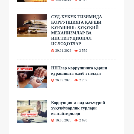
СУД-ҲУҚУҚ ТИЗИМИДА
КОРРУПЦИЯГА ҚАРШИ
КУРАШИШ: ҲУҚУҚИЙ
МЕХАНИЗМЛАР ВА
ИНСТИТУЦИОНАЛ
ИСЛОҲОТЛАР
29.01.2026
2 559
ННТлар коррупцияга қарши
курашишга жалб этилади
26.09.2025
2 237
Коррупцияга оид маъмурий
ҳуқуқбузарлик турлари
кенгайтирилди
16.06.2025
2 698