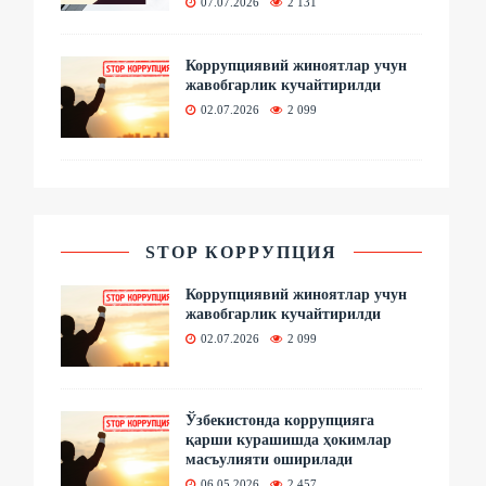
07.07.2026
2 131
Коррупциявий жиноятлар учун
жавобгарлик кучайтирилди
02.07.2026
2 099
STOP КОРРУПЦИЯ
Коррупциявий жиноятлар учун
жавобгарлик кучайтирилди
02.07.2026
2 099
Ўзбекистонда коррупцияга
қарши курашишда ҳокимлар
масъулияти оширилади
06.05.2026
2 457