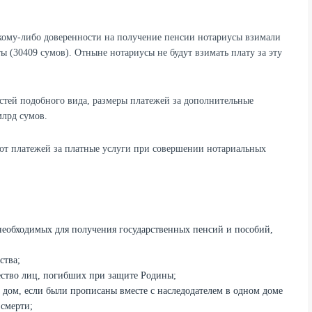
кому-либо доверенности на получение пенсии нотариусы взимали
ы (30409 сумов). Отныне нотариусы не будут взимать плату за эту
остей подобного вида, размеры платежей за дополнительные
млрд сумов.
от платежей за платные услуги при совершении нотариальных
необходимых для получения государственных пенсий и пособий,
ства;
щество лиц, погибших при защите Родины;
й дом, если были прописаны вместе с наследодателем в одном доме
 смерти;