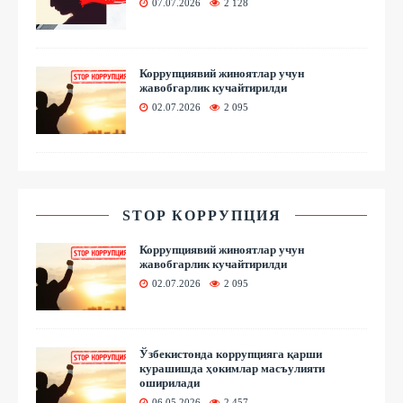
07.07.2026
2 128
Коррупциявий жиноятлар учун
жавобгарлик кучайтирилди
02.07.2026
2 095
STOP КОРРУПЦИЯ
Коррупциявий жиноятлар учун
жавобгарлик кучайтирилди
02.07.2026
2 095
Ўзбекистонда коррупцияга қарши
курашишда ҳокимлар масъулияти
оширилади
06.05.2026
2 457