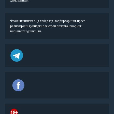
ҳимояланган.
Фаолиятингизга оид хабарлар, тадбирларнинг пресс-
релизларини қуйидаги электрон почтага юборинг:
nuqtainazar@umail.uz.