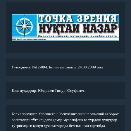
Гувоҳнома: №12-094. Берилган санаси: 24.08.2009 йил.
Бош муҳаррир: Юлдашев Тимур Юсуфович.
Барча ҳуқуқлар Ўзбекистон Республикасининг оммавий ахборот
воситалари тўғрисидаги ҳамда муаллифлик ва турдош ҳуқуқлар
тўғрисидаги қонун ҳужжатларида белгиланган тартибда