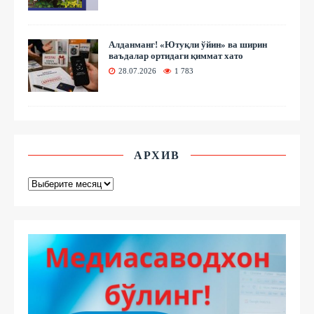
Алданманг! «Ютуқли ўйин» ва ширин
ваъдалар ортидаги қиммат хато
28.07.2026
1 783
АРХИВ