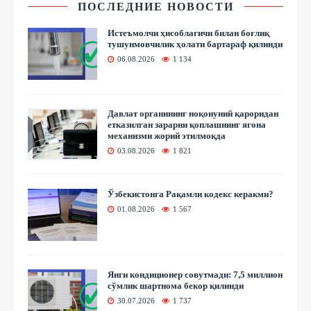
ПОСЛЕДНИЕ НОВОСТИ
Истеъмолчи ҳисоблагичи билан боғлиқ
тушунмовчилик ҳолати бартараф қилинди
06.08.2026
1 134
Давлат органининг ноқонуний қароридан
етказилган зарарни қоплашнинг ягона
механизми жорий этилмоқда
03.08.2026
1 821
Ўзбекистонга Рақамли кодекс керакми?
01.08.2026
1 567
Янги кондиционер совутмади: 7,5 миллион
сўмлик шартнома бекор қилинди
30.07.2026
1 737