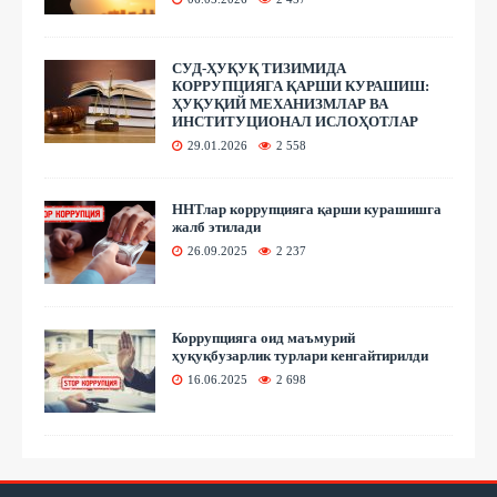
СУД-ҲУҚУҚ ТИЗИМИДА
КОРРУПЦИЯГА ҚАРШИ КУРАШИШ:
ҲУҚУҚИЙ МЕХАНИЗМЛАР ВА
ИНСТИТУЦИОНАЛ ИСЛОҲОТЛАР
29.01.2026
2 558
ННТлар коррупцияга қарши курашишга
жалб этилади
26.09.2025
2 237
Коррупцияга оид маъмурий
ҳуқуқбузарлик турлари кенгайтирилди
16.06.2025
2 698