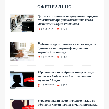
ОФИЦИАЛЬНО
Давлат органининг ноқонуний қароридан
етказилган зарарни қоплашнинг ягона
механизми жорий этилмоқда
03.08.2026
1 821
Ўзбекистонда мол-мулк ва ер солиқлари
бўйича имтиёзлардан фойдаланиш
тартиби белгиланди
21.07.2026
1 869
Зўравонликдан жабрланганлар махсус
марказга 6 ойгача жойлаштирилиши
мумкин бўлади
13.07.2026
1 926
Зўравонликдан жабр кўрган болалар ва
аёлларни ҳимоя қилиш кучайтирилмоқда