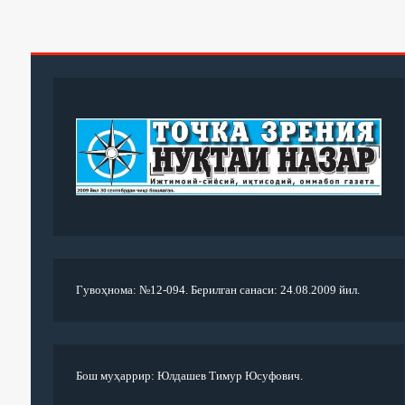
Гувоҳнома: №12-094. Берилган санаси: 24.08.2009 йил.
Бош муҳаррир: Юлдашев Тимур Юсуфович.