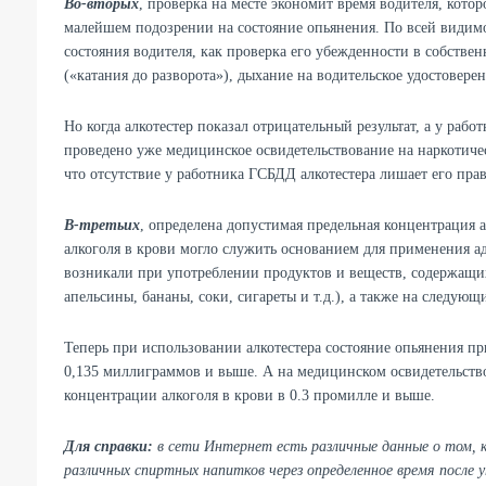
Во-вторых
, проверка на месте экономит время водителя, кото
малейшем подозрении на состояние опьянения. По всей видимо
состояния водителя, как проверка его убежденности в собстве
(«катания до разворота»), дыхание на водительское удостоверени
Но когда алкотестер показал отрицательный результат, а у раб
проведено уже медицинское освидетельствование на наркотичес
что отсутствие у работника ГСБДД алкотестера лишает его пра
В-третьих
, определена допустимая предельная концентрация 
алкоголя в крови могло служить основанием для применения 
возникали при употреблении продуктов и веществ, содержащих
апельсины, бананы, соки, сигареты и т.д.), а также на следую
Теперь при использовании алкотестера состояние опьянения пр
0,135 миллиграммов и выше. А на медицинском освидетельств
концентрации алкоголя в крови в 0.3 промилле и выше.
Для справки:
в сети Интернет есть различные данные о том, к
различных спиртных напитков через определенное время после 