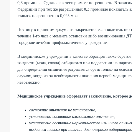
0,3 промилле. Однако алкотестер имеет погрешность. В зависим
Федерации при тех же разрешенных 0,3 промилле показатель алк
«запас» погрешности в 0,025 мг/л.
Поэтому в принятом документе закреплено: если водитель не с
течение 1-го часа с момента остановки либо возникновения ДТ
городское лечебно-профилактическое учреждение.
В медицинском учреждении в качестве образцов также берется
жидкости (моча, слюна) отбираются при подозрении на наркоти
для определения опьянения разрешается брать только на основа
случаях, когда из-за необходимости оказания первой медицин
невозможно.
Медицинское учреждение оформляет заключение, которое д
состояние опьянения не установлено;
установлено состояние алкогольного опьянения;
установлено состояние наркотического или иного опьян
выдается только при наличии достоверного лабораторно