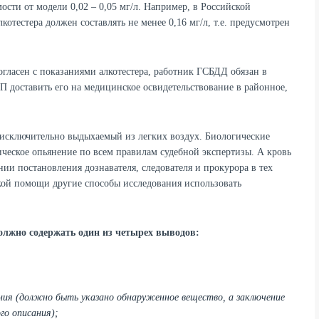
ости от модели 0,02 – 0,05 мг/л. Например, в Российской
отестера должен составлять не менее 0,16 мг/л, т.е. предусмотрен
огласен с показаниями алкотестера, работник ГСБДД обязан в
П доставить его на медицинское освидетельствование в районное,
 исключительно выдыхаемый из легких воздух. Биологические
ческое опьянение по всем правилам судебной экспертизы. А кровь
нии постановления дознавателя, следователя и прокурора в тех
ской помощи другие способы исследования использовать
олжно содержать один из четырех выводов:
ения (должно быть указано обнаруженное вещество, а заключение
го описания);