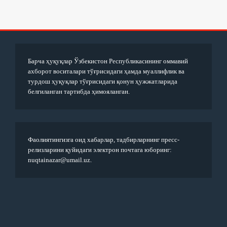
Барча ҳуқуқлар Ўзбекистон Республикасининг оммавий
ахборот воситалари тўғрисидаги ҳамда муаллифлик ва
турдош ҳуқуқлар тўғрисидаги қонун ҳужжатларида
белгиланган тартибда ҳимояланган.
Фаолиятингизга оид хабарлар, тадбирларнинг пресс-
релизларини қуйидаги электрон почтага юборинг:
nuqtainazar@umail.uz.