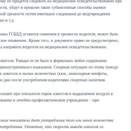
рому не придется следовать на медицинское освидетельствование при
сти, уйдут в прошлое такие субъективные способы оценки
нной трезвости путем имитации следования до медучреждения
е и т.д.
отника ГСБДД остаются сомнения в трезвости водителя, может быть
кое опьянение. Кроме того, в документе прямо не предусмотрено,
ва направить водителя на медицинское освидетельствование.
алкоголя. Раньше ее не было и формально любое содержание
административного взыскания. Спорные ситуации по этому поводу
 алкоголь в малых количествах (квас, шоколадные конфеты,
щие дни после употребления водителями спиртных напитков.
изнают при показателе паров алкоголя в выдыхаемом воздухе в
овании в лечебно-профилактическом учреждении – при
акие показатели дает употребление того или иного количества
употребления. Отметим, что скорость вывода алкоголя из