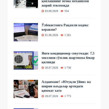
қоплашнинг ягона механизми
жорий этилмоқда
03.08.2026
554
Ўзбекистонга Рақамли кодекс
керакми?
01.08.2026
1 561
Янги кондиционер совутмади: 7,5
миллион сўмлик шартнома бекор
қилинди
30.07.2026
1 730
Алданманг! «Ютуқли ўйин» ва
ширин ваъдалар ортидаги
қиммат хато
28.07.2026
1 775