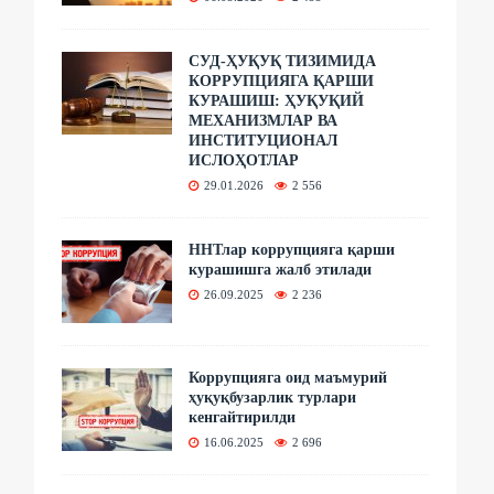
СУД-ҲУҚУҚ ТИЗИМИДА
КОРРУПЦИЯГА ҚАРШИ
КУРАШИШ: ҲУҚУҚИЙ
МЕХАНИЗМЛАР ВА
ИНСТИТУЦИОНАЛ
ИСЛОҲОТЛАР
29.01.2026
2 556
ННТлар коррупцияга қарши
курашишга жалб этилади
26.09.2025
2 236
Коррупцияга оид маъмурий
ҳуқуқбузарлик турлари
кенгайтирилди
16.06.2025
2 696