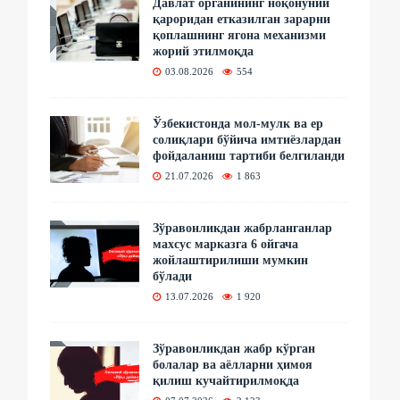
Давлат органининг ноқонуний
қароридан етказилган зарарни
қоплашнинг ягона механизми
жорий этилмоқда
03.08.2026
554
Ўзбекистонда мол-мулк ва ер
солиқлари бўйича имтиёзлардан
фойдаланиш тартиби белгиланди
21.07.2026
1 863
Зўравонликдан жабрланганлар
махсус марказга 6 ойгача
жойлаштирилиши мумкин
бўлади
13.07.2026
1 920
Зўравонликдан жабр кўрган
болалар ва аёлларни ҳимоя
қилиш кучайтирилмоқда