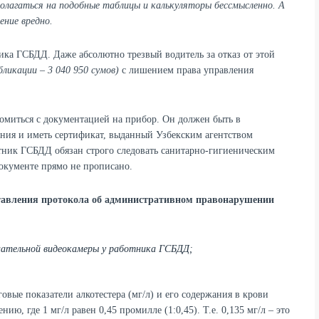
полагаться на подобные таблицы и калькуляторы бессмысленно. А
ение вредно.
ика ГСБДД. Даже абсолютно трезвый водитель за отказ от этой
ликации – 3 040 950 сумов)
с лишением права управления
комиться с документацией на прибор. Он должен быть в
ния и иметь сертификат, выданный Узбекским агентством
тник ГСБДД обязан строго следовать санитарно-гигиеническим
окументе прямо не прописано.
ставления протокола об административном правонарушении
е нательной видеокамеры у работника ГСБДД;
овые показатели алкотестера (мг/л) и его содержания в крови
ю, где 1 мг/л равен 0,45 промилле (1:0,45). Т.е. 0,135 мг/л – это