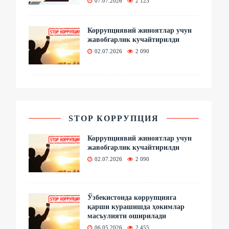
07.07.2026
2 123
Коррупциявий жиноятлар учун
жавобгарлик кучайтирилди
02.07.2026
2 090
STOP КОРРУПЦИЯ
Коррупциявий жиноятлар учун
жавобгарлик кучайтирилди
02.07.2026
2 090
Ўзбекистонда коррупцияга
қарши курашишда ҳокимлар
масъулияти оширилади
06.05.2026
2 455