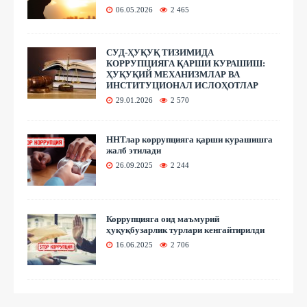
06.05.2026
2 465
СУД-ҲУҚУҚ ТИЗИМИДА
КОРРУПЦИЯГА ҚАРШИ КУРАШИШ:
ҲУҚУҚИЙ МЕХАНИЗМЛАР ВА
ИНСТИТУЦИОНАЛ ИСЛОҲОТЛАР
29.01.2026
2 570
ННТлар коррупцияга қарши курашишга
жалб этилади
26.09.2025
2 244
Коррупцияга оид маъмурий
ҳуқуқбузарлик турлари кенгайтирилди
16.06.2025
2 706