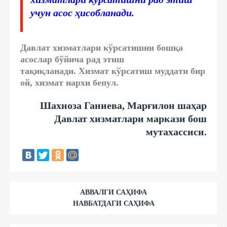
учун асос ҳисобланади.
Давлат хизматлари кўрсатишни бошқа
асослар бўйича рад этиш
тақиқланади.
Хизмат кўрсатиш муддати бир
ой, хизмат нархи бепул.
Шахноза Ганиева, Марғилон шаҳар
Давлат хизматлари маркази бош
мутахассиси.
АВВАЛГИ САҲИФА
НАВБАТДАГИ САҲИФА