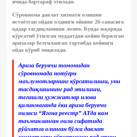
ичида бартараф этилади.
Сўровнома давлат хизмати олишни
истаётган ойдан олдинги ойнинг 26-санасига
қадар тасдиқланиши лозим. Бунда юқорида
кўрсатиб ўтилган муддатдан кейин берилган
аризалар белгиланган тартибда кейинги
ойда кўриб чиқилади.
Ариза берувчи томонидан
сўровномада нотўғри
маълумотларнинг кўрсатилиши, уни
тасдиқлашнинг рад этилиши,
тегишли ҳужжатлар илова
қилинмаганда ёки ариза берувчи
оиласи “Ягона реестр” АТда кам
таъминланган оила сифатида
рўйхатга олинган бўлса давлат
хизматлари кўрсатишни рад этиш