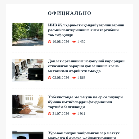
ОФИЦИАЛЬНО
ИИВ йўл ҳаракати қоидабузарликларини
расмийлаштиришнинг янги тартибини
таклиф қилди
10.08.2026
1 432
Давлат органининг ноқонуний қароридан
етказилган зарарни қоплашнинг ягона
механизми жорий этилмоқда
03.08.2026
1 868
Ўзбекистонда мол-мулк ва ер солиқлари
бўйича имтиёзлардан фойдаланиш
тартиби белгиланди
21.07.2026
1 911
Зўравонликдан жабрланганлар махсус
марказга 6 ойгача жойлаштирилиши