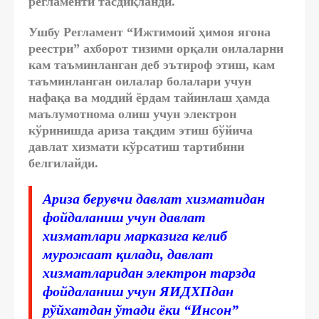
регламенти тасдиқланди.
Ушбу Регламент “Ижтимоий ҳимоя ягона
реестри” ахборот тизими орқали оилаларни
кам таъминланган деб эътироф этиш, кам
таъминланган оилалар болалари учун
нафақа ва моддий ёрдам тайинлаш ҳамда
маълумотнома олиш учун электрон
кўринишда ариза тақдим этиш бўйича
давлат хизмати кўрсатиш тартибини
белгилайди.
Ариза берувчи давлат хизматидан
фойдаланиш учун давлат
хизматлари марказига келиб
мурожаат қилади, давлат
хизматларидан электрон тарзда
фойдаланиш учун ЯИДХПдан
рўйхатдан ўтади ёки “Инсон”