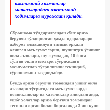
ижтимоий хизматлар
марказларидаги ижтимоий
ходимларга мурожаат қилади.
Сўровнома тўлдирилгандан сўнг ариза
берувчи тўлдирилган ҳамда идоралараро
ахборот алмашинуви тизими орқали
олинган маълумотларни, шунингдек ўзининг
оила аъзолари, шу жумладан, 18 ёшга
тўлган оила аъзолари тўғрисидаги
маълумотлар тўғрилигини текшириб,
сўровномани тасдиқлайди.
Бунда ариза берувчи томонидан унинг оила
аъзолари тўғрисидаги маълумотларда
ноаниқликлар ва хатоликлар аниқланганда,
ушбу ҳолатлар ариза берувчи томонидан
тегишли орган билан биргаликда 3 иш куни