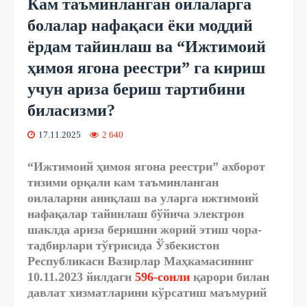
Кам таъминланган оилаларга
болалар нафақаси ёки моддий
ёрдам тайинлаш ва “Ижтимоий
ҳимоя ягона реестри” га кириш
учун ариза бериш тартибини
биласизми?
17.11.2025
2 640
“Ижтимоий ҳимоя ягона реестри” ахборот
тизими орқали кам таъминланган
оилаларни аниқлаш ва уларга ижтимоий
нафақалар тайинлаш бўйича электрон
шаклда ариза беришни жорий этиш чора-
тадбирлари тўғрисида Ўзбекистон
Республикаси Вазирлар Маҳкамасининг
10.11.2023 йилдаги
596-сонли
қарори билан
давлат хизматларини кўрсатиш маъмурий