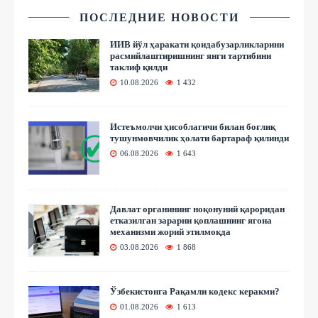
ПОСЛЕДНИЕ НОВОСТИ
ИИВ йўл ҳаракати қоидабузарликларини
расмийлаштиришнинг янги тартибини
таклиф қилди
10.08.2026
1 432
Истеъмолчи ҳисоблагичи билан боғлиқ
тушунмовчилик ҳолати бартараф қилинди
06.08.2026
1 643
Давлат органининг ноқонуний қароридан
етказилган зарарни қоплашнинг ягона
механизми жорий этилмоқда
03.08.2026
1 868
Ўзбекистонга Рақамли кодекс керакми?
01.08.2026
1 613