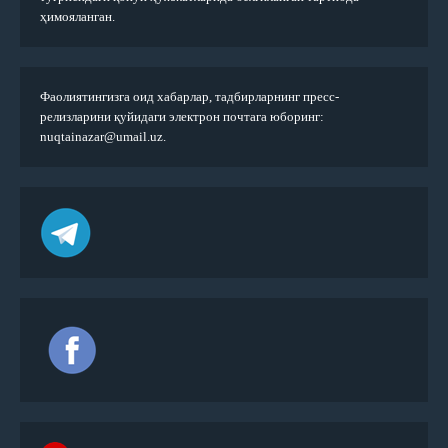
ҳимояланган.
Фаолиятингизга оид хабарлар, тадбирларнинг пресс-
релизларини қуйидаги электрон почтага юборинг:
nuqtainazar@umail.uz.