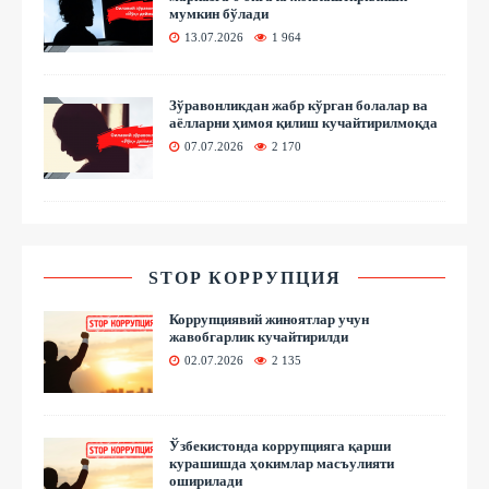
мумкин бўлади
13.07.2026
1 964
Зўравонликдан жабр кўрган болалар ва
аёлларни ҳимоя қилиш кучайтирилмоқда
07.07.2026
2 170
STOP КОРРУПЦИЯ
Коррупциявий жиноятлар учун
жавобгарлик кучайтирилди
02.07.2026
2 135
Ўзбекистонда коррупцияга қарши
курашишда ҳокимлар масъулияти
оширилади