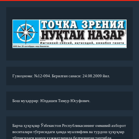
Гувоҳнома: №12-094. Берилган санаси: 24.08.2009 йил.
Бош муҳаррир: Юлдашев Тимур Юсуфович.
Барча ҳуқуқлар Ўзбекистон Республикасининг оммавий ахборот
воситалари тўғрисидаги ҳамда муаллифлик ва турдош ҳуқуқлар
тўғрисидаги қонун ҳужжатларида белгиланган тартибда