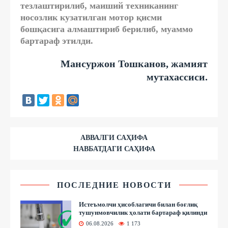
тезлаштирилиб, маиший техниканинг
носозлик кузатилган мотор қисми
бошқасига алмаштириб берилиб, муаммо
бартараф этилди.
Мансуржон Тошканов, жамият
мутахассиси.
АВВАЛГИ САҲИФА
НАВБАТДАГИ САҲИФА
ПОСЛЕДНИЕ НОВОСТИ
Истеъмолчи ҳисоблагичи билан боғлиқ
тушунмовчилик ҳолати бартараф қилинди
06.08.2026
1 173