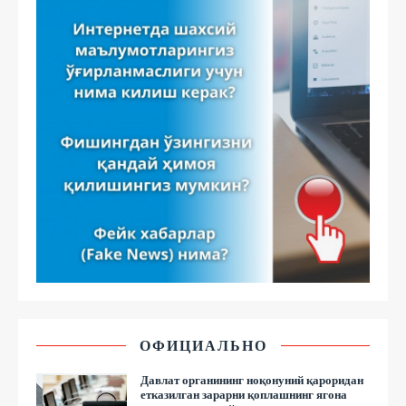
ОФИЦИАЛЬНО
Давлат органининг ноқонуний қароридан
етказилган зарарни қоплашнинг ягона