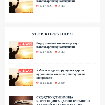
жавобгарлик кучайтирилди
02.07.2026
2 113
STOP КОРРУПЦИЯ
Коррупциявий жиноятлар учун
жавобгарлик кучайтирилди
02.07.2026
2 113
Ўзбекистонда коррупцияга қарши
курашишда ҳокимлар масъулияти
оширилади
06.05.2026
2 459
СУД-ҲУҚУҚ ТИЗИМИДА
КОРРУПЦИЯГА ҚАРШИ КУРАШИШ:
ҲУҚУҚИЙ МЕХАНИЗМЛАР ВА