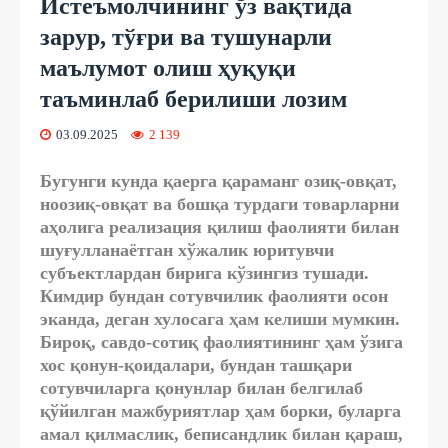
Истеъмолчининг ўз вақтида
зарур, тўғри ва тушунарли
маълумот олиш ҳуқуқи
таъминлаб берилиши лозим
03.09.2025
2 139
Бугунги кунда қаерга қараманг озиқ-овқат,
ноозиқ-овқат ва бошқа турдаги товарларни
аҳолига реализация қилиш фаолияти билан
шуғулланаётган хўжалик юритувчи
субъектлардан бирига кўзингиз тушади.
Кимдир бундан сотувчилик фаолияти осон
эканда, деган хулосага ҳам келиши мумкин.
Бироқ, савдо-сотиқ фаолиятининг ҳам ўзига
хос қонун-қоидалари, бундан ташқари
сотувчиларга қонунлар билан белгилаб
қўйилган мажбуриятлар ҳам борки, буларга
амал қилмаслик, беписандлик билан қараш,