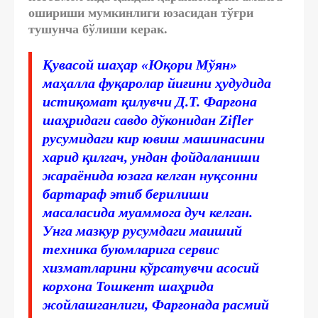
ошириши мумкинлиги юзасидан тўғри
тушунча бўлиши керак.
Қувасой шаҳар «Юқори Мўян»
маҳалла фуқаролар йиғини ҳудудида
истиқомат қилувчи Д.Т. Фарғона
шаҳридаги савдо дўконидан Zifler
русумидаги кир ювиш машинасини
харид қилгач, ундан фойдаланиши
жараёнида юзага келган нуқсонни
бартараф этиб берилиши
масаласида муаммога дуч келган.
Унга мазкур русумдаги маиший
техника буюмларига сервис
хизматларини кўрсатувчи асосий
корхона Тошкент шаҳрида
жойлашганлиги, Фарғонада расмий