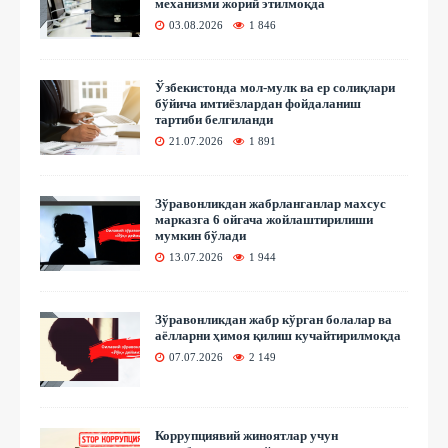
механизми жорий этилмоқда
03.08.2026
1 846
Ўзбекистонда мол-мулк ва ер солиқлари
бўйича имтиёзлардан фойдаланиш
тартиби белгиланди
21.07.2026
1 891
Зўравонликдан жабрланганлар махсус
марказга 6 ойгача жойлаштирилиши
мумкин бўлади
13.07.2026
1 944
Зўравонликдан жабр кўрган болалар ва
аёлларни ҳимоя қилиш кучайтирилмоқда
07.07.2026
2 149
Коррупциявий жиноятлар учун