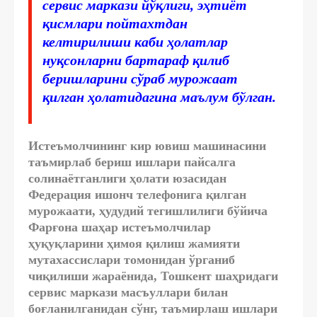
сервис маркази йўқлиги, эҳтиёт
қисмлари пойтахтдан
келтирилиши каби ҳолатлар
нуқсонларни бартараф қилиб
беришларини сўраб мурожаат
қилган ҳолатидагина маълум бўлган.
Истеъмолчининг кир ювиш машинасини
таъмирлаб бериш ишлари пайсалга
солинаётганлиги ҳолати юзасидан
Федерация ишонч телефонига қилган
мурожаати, ҳудудий тегишлилиги бўйича
Фарғона шаҳар истеъмолчилар
ҳуқуқларини ҳимоя қилиш жамияти
мутахассислари томонидан ўрганиб
чиқилиши жараёнида, Тошкент шаҳридаги
сервис маркази масъуллари билан
боғланилганидан сўнг, таъмирлаш ишлари