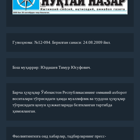
Гувоҳнома: №12-094. Берилган санаси: 24.08.2009 йил.
Бош муҳаррир: Юлдашев Тимур Юсуфович.
Барча ҳуқуқлар Ўзбекистон Республикасининг оммавий ахборот
воситалари тўғрисидаги ҳамда муаллифлик ва турдош ҳуқуқлар
тўғрисидаги қонун ҳужжатларида белгиланган тартибда
ҳимояланган.
Фаолиятингизга оид хабарлар, тадбирларнинг пресс-