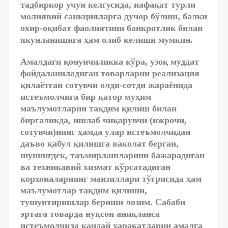
тадбиркор учун келгусида, нафақат турли
молиявий санкцияларга дучор бўлиш, балки
охир-оқибат фаолиятини банкротлик билан
якунланишига ҳам олиб келиши мумкин.
Амалдаги қонунчиликка кўра, узоқ муддат
фойдаланиладиган товарларни реализация
қилаётган сотувчи олди-сотди жараёнида
истеъмолчига бир қатор муҳим
маълумотларни тақдим қилиш билан
биргаликда, ишлаб чиқарувчи (ижрочи,
сотувчи)нинг ҳамда улар истеъмолчидан
даъво қабул қилишга ваколат берган,
шунингдек, таъмирлашларини бажарадиган
ва техникавий хизмат кўрсатадиган
корхоналарнинг манзиллари тўғрисида ҳам
маълумотлар тақдим қилиши,
тушунтиришлар бериши лозим. Сабаби
эртага товарда нуқсон аниқланса
истеъмолчида қандай ҳаракатларни амалга