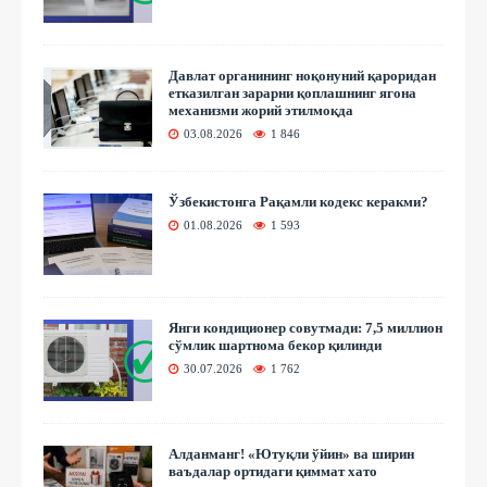
Давлат органининг ноқонуний қароридан
етказилган зарарни қоплашнинг ягона
механизми жорий этилмоқда
03.08.2026
1 846
Ўзбекистонга Рақамли кодекс керакми?
01.08.2026
1 593
Янги кондиционер совутмади: 7,5 миллион
сўмлик шартнома бекор қилинди
30.07.2026
1 762
Алданманг! «Ютуқли ўйин» ва ширин
ваъдалар ортидаги қиммат хато