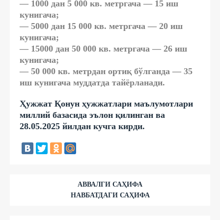
— 1000 дан 5 000 кв. метргача — 15 иш
кунигача;
— 5000 дан 15 000 кв. метргача — 20 иш
кунигача;
— 15000 дан 50 000 кв. метргача — 26 иш
кунигача;
— 50 000 кв. метрдан ортиқ бўлганда — 35
иш кунигача муддатда тайёрланади.
Ҳужжат Қонун ҳужжатлари маълумотлари
миллий базасида эълон қилинган ва
28.05.2025 йилдан кучга кирди.
АВВАЛГИ САҲИФА
НАВБАТДАГИ САҲИФА