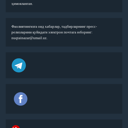
ҳимояланган.
Фаолиятингизга оид хабарлар, тадбирларнинг пресс-
релизларини қуйидаги электрон почтага юборинг:
nuqtainazar@umail.uz.