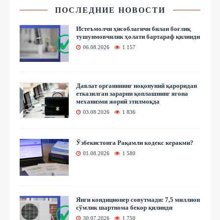
ПОСЛЕДНИЕ НОВОСТИ
Истеъмолчи ҳисоблагичи билан боғлиқ
тушунмовчилик ҳолати бартараф қилинди
06.08.2026
1 157
Давлат органининг ноқонуний қароридан
етказилган зарарни қоплашнинг ягона
механизми жорий этилмоқда
03.08.2026
1 836
Ўзбекистонга Рақамли кодекс керакми?
01.08.2026
1 580
Янги кондиционер совутмади: 7,5 миллион
сўмлик шартнома бекор қилинди
30.07.2026
1 750