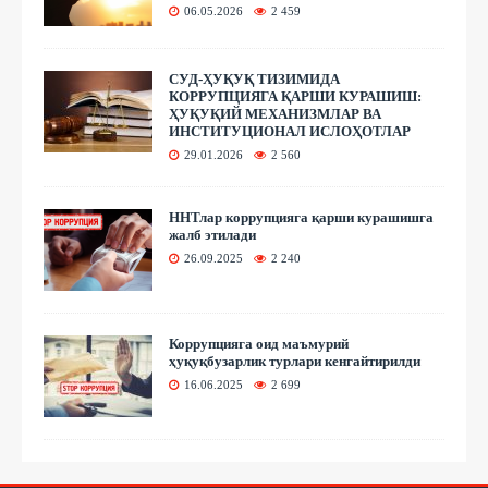
06.05.2026
2 459
СУД-ҲУҚУҚ ТИЗИМИДА
КОРРУПЦИЯГА ҚАРШИ КУРАШИШ:
ҲУҚУҚИЙ МЕХАНИЗМЛАР ВА
ИНСТИТУЦИОНАЛ ИСЛОҲОТЛАР
29.01.2026
2 560
ННТлар коррупцияга қарши курашишга
жалб этилади
26.09.2025
2 240
Коррупцияга оид маъмурий
ҳуқуқбузарлик турлари кенгайтирилди
16.06.2025
2 699