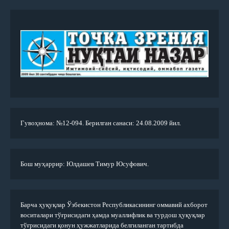
Гувоҳнома: №12-094. Берилган санаси: 24.08.2009 йил.
Бош муҳаррир: Юлдашев Тимур Юсуфович.
Барча ҳуқуқлар Ўзбекистон Республикасининг оммавий ахборот
воситалари тўғрисидаги ҳамда муаллифлик ва турдош ҳуқуқлар
тўғрисидаги қонун ҳужжатларида белгиланган тартибда