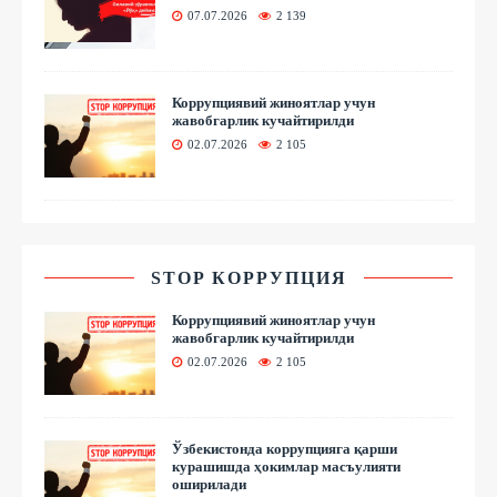
07.07.2026
2 139
Коррупциявий жиноятлар учун
жавобгарлик кучайтирилди
02.07.2026
2 105
STOP КОРРУПЦИЯ
Коррупциявий жиноятлар учун
жавобгарлик кучайтирилди
02.07.2026
2 105
Ўзбекистонда коррупцияга қарши
курашишда ҳокимлар масъулияти
оширилади