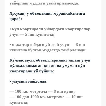
тайёрлаш муддати узайтирилмоқда.
Хусусан, у объектнинг мураккаблигига
қараб:
• кўп квартирали уйлардаги квартиралар
учун — 5 иш кунигача;
• якка тартибдаги уй-жой учун — 8 иш
кунигача бўлган муддатда тайёрланади.
Кўчмас мулк объектларининг яшаш учун
мўлжалланмаган қисми ва умуман кўп
квартирали уй бўйича:
• умумий майдонда:
— 100 кв. метргача — 8 иш куни;
— 100 дан 1000 кв. метргача — 10 иш
кунигача;