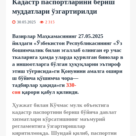
Кадастр паспортларини бериш
муддатлари ўзгартирилди
30.05.2025
2 315
Вазирлар
Ма
ҳкамасининг 27.05.2025
йилдаги
«
Ўзбекистон
Республикасининг
«
Ўз
бошимчалик
билан
эгаллаб
олинган
ер
учас
ткаларига
ҳамда
уларда
қурилган
бинолар
в
а
иншоотларга
бўлган
ҳуқуқларни
эътироф
этиш
тўғрисида
»
ги
Қонунини
амалга
ошири
ш
бўйича
қўшимча
чора
—
тадбирлар
ҳақида
»
ги
330-
сон
қарори
қабул
қилинди
.
Ҳужжат билан Кўчмас мулк объектига
кадастр паспортини бериш бўйича давлат
хизматлари кўрсатишнинг маъмурий
регламентига ўзгартиришлар
киритилмоқда. Шундай қилиб, паспортни