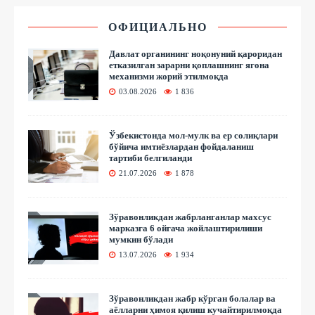
ОФИЦИАЛЬНО
Давлат органининг ноқонуний қароридан
етказилган зарарни қоплашнинг ягона
механизми жорий этилмоқда
03.08.2026
1 836
Ўзбекистонда мол-мулк ва ер солиқлари
бўйича имтиёзлардан фойдаланиш
тартиби белгиланди
21.07.2026
1 878
Зўравонликдан жабрланганлар махсус
марказга 6 ойгача жойлаштирилиши
мумкин бўлади
13.07.2026
1 934
Зўравонликдан жабр кўрган болалар ва
аёлларни ҳимоя қилиш кучайтирилмоқда