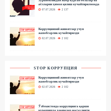
Зўравонликдан жабр кўрган болалар ва
аёлларни ҳимоя қилиш кучайтирилмоқда
07.07.2026
2 137
Коррупциявий жиноятлар учун
жавобгарлик кучайтирилди
02.07.2026
2 102
STOP КОРРУПЦИЯ
Коррупциявий жиноятлар учун
жавобгарлик кучайтирилди
02.07.2026
2 102
Ўзбекистонда коррупцияга қарши
курашишда ҳокимлар масъулияти