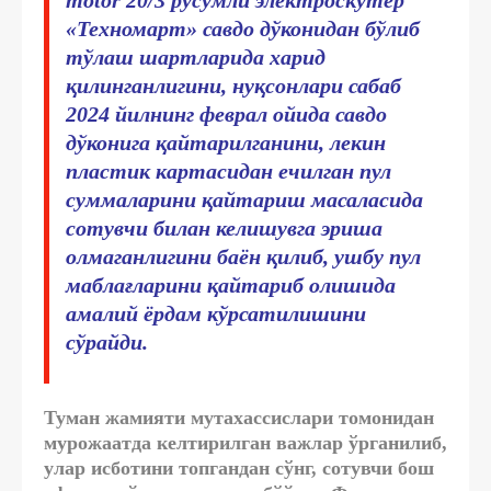
«Техномарт» савдо дўконидан бўлиб
тўлаш шартларида харид
қилинганлигини, нуқсонлари сабаб
2024 йилнинг феврал ойида савдо
дўконига қайтарилганини, лекин
пластик картасидан ечилган пул
суммаларини қайтариш масаласида
сотувчи билан келишувга эриша
олмаганлигини баён қилиб, ушбу пул
маблағларини қайтариб олишида
амалий ёрдам кўрсатилишини
сўрайди.
Туман жамияти мутахассислари томонидан
мурожаатда келтирилган важлар ўрганилиб,
улар исботини топгандан сўнг, сотувчи бош