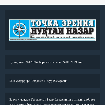
Гувоҳнома: №12-094. Берилган санаси: 24.08.2009 йил.
Бош муҳаррир: Юлдашев Тимур Юсуфович.
Барча ҳуқуқлар Ўзбекистон Республикасининг оммавий ахборот
воситалари тўғрисидаги ҳамда муаллифлик ва турдош ҳуқуқлар