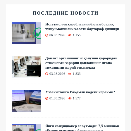
ПОСЛЕДНИЕ НОВОСТИ
Истеъмолчи ҳисоблагичи билан боғлиқ
тушунмовчилик ҳолати бартараф қилинди
06.08.2026
1 155
Давлат органининг ноқонуний қароридан
етказилган зарарни қоплашнинг ягона
механизми жорий этилмоқда
03.08.2026
1 833
Ўзбекистонга Рақамли кодекс керакми?
01.08.2026
1 577
Янги кондиционер совутмади: 7,5 миллион
сўмлик шартнома бекор қилинди