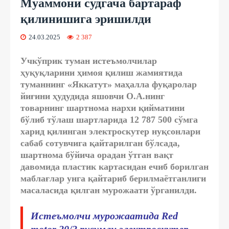
Муаммони судгача бартараф
қилинишига эришилди
24.03.2025
2 387
Учкўприк туман истеъмолчилар
ҳуқуқларини ҳимоя қилиш жамиятида
туманнинг «Яккатут» маҳалла фуқаролар
йиғини ҳудудида яшовчи О.А.нинг
товарнинг шартнома нархи қийматини
бўлиб тўлаш шартларида 12 787 500 сўмга
харид қилинган электроскутер нуқсонлари
сабаб сотувчига қайтарилган бўлсада,
шартнома бўйича орадан ўтган вақт
давомида пластик картасидан ечиб борилган
маблағлар унга қайтариб берилмаётганлиги
масаласида қилган мурожаати ўрганилди.
Истеъмолчи мурожаатида Red
motor 20/3 русумли электроскутер