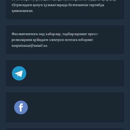
тўғрисидаги қонун ҳужжатларида белгиланган тартибда
ҳимояланган.
Фаолиятингизга оид хабарлар, тадбирларнинг пресс-
релизларини қуйидаги электрон почтага юборинг:
nuqtainazar@umail.uz.