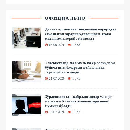
ОФИЦИАЛЬНО
Давлат органининг ноқонуний қароридан
етказилган зарарни қоплашнинг ягона
механизми жорий этилмоқда
03.08.2026
1 833
Ўзбекистонда мол-мулк ва ер солиқлари
бўйича имтиёзлардан фойдаланиш
тартиби белгиланди
21.07.2026
1 875
Зўравонликдан жабрланганлар махсус
марказга 6 ойгача жойлаштирилиши
мумкин бўлади
13.07.2026
1 932