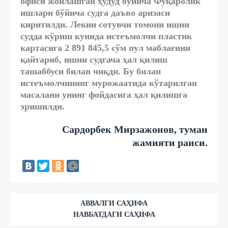
офиси жойлашган ҳудуд бўйича Фуқаролик
ишлари бўйича судга даъво аризаси
киритилди. Лекин сотувчи томони ишни
судда кўриш кунида истеъмолчи пластик
картасига 2 891 845,5 сўм пул маблағини
қайтариб, ишни судгача ҳал қилиш
ташаббуси билан чиқди. Бу билан
истеъмолчининг мурожаатида кўтарилган
масалани унинг фойдасига ҳал қилишга
эришилди.
Сардорбек Мирзажонов, туман
жамияти раиси.
АВВАЛГИ САҲИФА
НАВБАТДАГИ САҲИФА