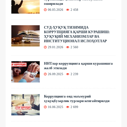
оширилади
06.05.2026
2 458
СУД-ҲУҚУҚ ТИЗИМИДА
КОРРУПЦИЯГА ҚАРШИ КУРАШИШ:
ҲУҚУҚИЙ МЕХАНИЗМЛАР ВА
ИНСТИТУЦИОНАЛ ИСЛОҲОТЛАР
29.01.2026
2 560
ННТлар коррупцияга қарши курашишга
жалб этилади
26.09.2025
2 239
Коррупцияга оид маъмурий
ҳуқуқбузарлик турлари кенгайтирилди
16.06.2025
2 699