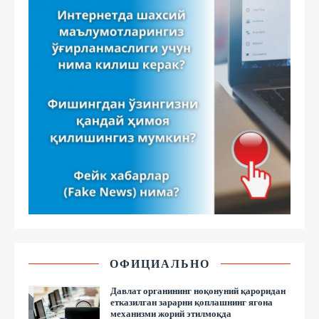
ОФИЦИАЛЬНО
Давлат органининг ноқонуний қароридан
етказилган зарарни қоплашнинг ягона
механизми жорий этилмоқда