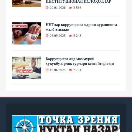
ИНСТИТУЦИОНАЛ ИСЛОҲОТЛАР
29.01.2026
2 566
ННТлар коррупцияга қарши курашишга
жалб этилади
26.09.2025
2 243
Коррупцияга оид маъмурий
ҳуқуқбузарлик турлари кенгайтирилди
16.06.2025
2 704