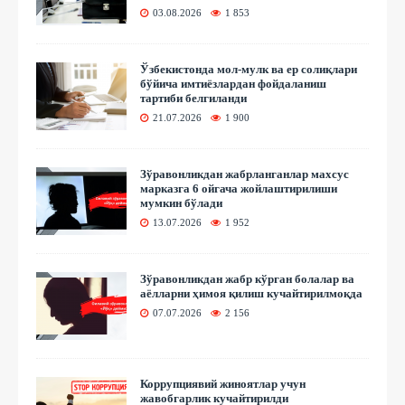
03.08.2026
1 853
Ўзбекистонда мол-мулк ва ер солиқлари
бўйича имтиёзлардан фойдаланиш
тартиби белгиланди
21.07.2026
1 900
Зўравонликдан жабрланганлар махсус
марказга 6 ойгача жойлаштирилиши
мумкин бўлади
13.07.2026
1 952
Зўравонликдан жабр кўрган болалар ва
аёлларни ҳимоя қилиш кучайтирилмоқда
07.07.2026
2 156
Коррупциявий жиноятлар учун
жавобгарлик кучайтирилди