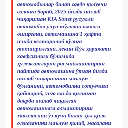
автомобиллар билан савдо қилувчи
салонга бориб, 2025 йилда ишлаб
чиқарилган KIA Sonet русумли
автомобил учун тўловни амалга
оширгани, автомашина 1 ҳафта
ичида келтирилиб қўлига
топширилгани, лекин Йўл ҳаракати
хавфсизлиги бўлимида
ҳужжатларни расмийлаштириш
пайтида автомашина ўтган йилда
ишлаб чиқарилгани маълум
бўлганини, автомобилни сотувчига
қайтариб, унга ваъда қилинган
даврда ишлаб чиқилган
автомашинага алмаштириш
масаласини ўз кучи билан ҳал қила
олмаганини маълум қилиб, масалани