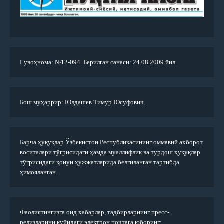
Гувоҳнома: №12-094. Берилган санаси: 24.08.2009 йил.
Бош муҳаррир: Юлдашев Тимур Юсуфович.
Барча ҳуқуқлар Ўзбекистон Республикасининг оммавий ахборот
воситалари тўғрисидаги ҳамда муаллифлик ва турдош ҳуқуқлар
тўғрисидаги қонун ҳужжатларида белгиланган тартибда
ҳимояланган.
Фаолиятингизга оид хабарлар, тадбирларнинг пресс-
релизларини қуйидаги электрон почтага юборинг: