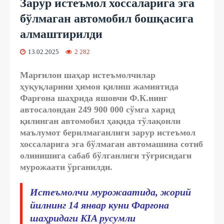
Зарур истеъмол хоссаларига эга
бўлмаган автомобил бошқасига
алмаштирилди
13.02.2025
2 282
Марғилон шаҳар истеъмолчилар
ҳуқуқларини ҳимоя қилиш жамиятида
Фарғона шаҳрида яшовчи Ф.К.нинг
автосалондан 249 900 000 сўмга харид
қилинган автомобил ҳақида тўлақонли
маълумот берилмаганлиги зарур истеъмол
хоссаларига эга бўлмаган автомашина сотиб
олинишига сабаб бўлганлиги тўғрисидаги
мурожаати ўрганилди.
Истеъмолчи мурожаатида, жорий
йилнинг 14 январ куни Фарғона
шаҳридаги KIA русумли