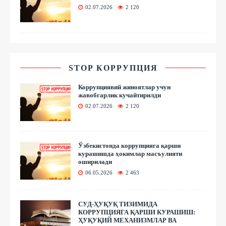
02.07.2026
2 120
STOP КОРРУПЦИЯ
Коррупциявий жиноятлар учун
жавобгарлик кучайтирилди
02.07.2026
2 120
Ўзбекистонда коррупцияга қарши
курашишда ҳокимлар масъулияти
оширилади
06.05.2026
2 463
СУД-ҲУҚУҚ ТИЗИМИДА
КОРРУПЦИЯГА ҚАРШИ КУРАШИШ:
ҲУҚУҚИЙ МЕХАНИЗМЛАР ВА