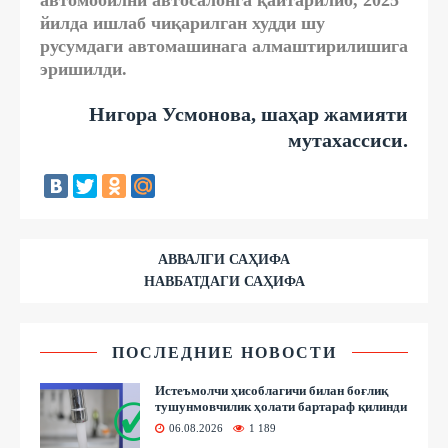
йилда ишлаб чиқарилган худди шу
русумдаги автомашинага алмаштирилишига
эришилди.
Нигора Усмонова, шаҳар жамияти
мутахассиси.
АВВАЛГИ САҲИФА
НАВБАТДАГИ САҲИФА
ПОСЛЕДНИЕ НОВОСТИ
Истеъмолчи ҳисоблагичи билан боғлиқ
тушунмовчилик ҳолати бартараф қилинди
06.08.2026
1 189