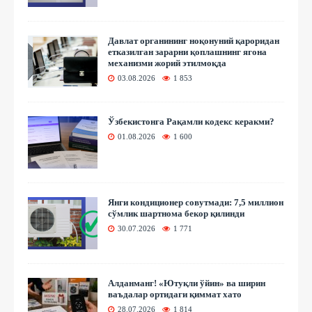
Давлат органининг ноқонуний қароридан
етказилган зарарни қоплашнинг ягона
механизми жорий этилмоқда
03.08.2026
1 853
Ўзбекистонга Рақамли кодекс керакми?
01.08.2026
1 600
Янги кондиционер совутмади: 7,5 миллион
сўмлик шартнома бекор қилинди
30.07.2026
1 771
Алданманг! «Ютуқли ўйин» ва ширин
ваъдалар ортидаги қиммат хато
28.07.2026
1 814