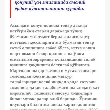
қонуний ҳал этилишида амалий
ёрдам кўрсатилишини сўрайди.
Амалдаги қонунчиликда товар ҳақида
нотўғри ёки етарли даражада тўлиқ
бўлмаган маълумот берилганлиги зарур
истеъмол хоссаларига эга бўлмаган товар
сотиб олинишига сабаб бўлса, истеъмолчи
шартномани бекор қилишга ва ўзига
етказилган зарарнинг қопланишини талаб
қилишга ҳақлилиги белгилаб қўйилган.
Марғилон шаҳар жамияти мутахассислари
томонидан қонунчилик мазкур
талабларидан келиб чиққан ҳолда сотувчи
томонига даъво талабномаси шаклидаги хат
киритилиб, ташкилот масъул ходимлари
билан музокаралар олиб борилди. Ўрганиш
якунлари билан эса аввал харид қилинган
автомобилни автосалонга қайтарилиб, 2025