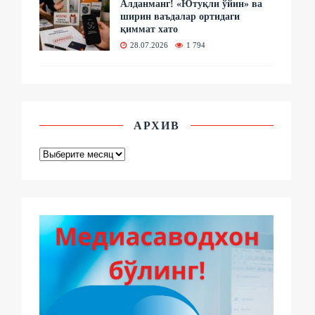
Алданманг! «Ютуқли ўйин» ва
ширин ваъдалар ортидаги
қиммат хато
28.07.2026
1 794
АРХИВ