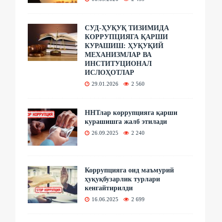
СУД-ҲУҚУҚ ТИЗИМИДА
КОРРУПЦИЯГА ҚАРШИ
КУРАШИШ: ҲУҚУҚИЙ
МЕХАНИЗМЛАР ВА
ИНСТИТУЦИОНАЛ
ИСЛОҲОТЛАР
29.01.2026
2 560
ННТлар коррупцияга қарши
курашишга жалб этилади
26.09.2025
2 240
Коррупцияга оид маъмурий
ҳуқуқбузарлик турлари
кенгайтирилди
16.06.2025
2 699