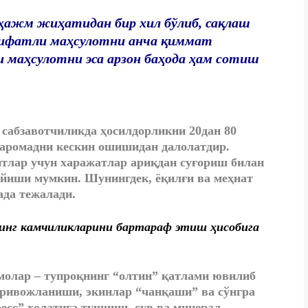
 ҳажм жиҳатидан бир хил бўлиб, сақлаш
 сифатли маҳсулотни анча қиммат
 маҳсулотни эса арзон баҳода ҳам сотиш
сабзавотчиликда ҳосилдорликни 20дан 80
 даромадни кескин ошишидан далолатдир.
итлар учун харажатлар ариқдан суғориш билан
айиши мумкин. Шунингдек, ёқилғи ва меҳнат
ада тежалади.
нинг камчиликларини бартараф этиш ҳисобига
ммолар – тупроқнинг “олтин” қатлами ювилиб
 ривожланиши, экинлар “чанқаши” ва сўнгра
есс” ҳолатига тушиши, сув ва минерал