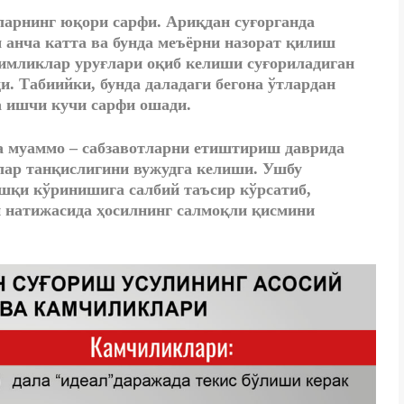
ларнинг юқори сарфи. Ариқдан суғорганда
 анча катта ва бунда меъёрни назорат қилиш
симликлар уруғлари оқиб келиши суғориладиган
и. Табиийки, бунда даладаги бегона ўтлардан
а ишчи кучи сарфи ошади.
та муаммо – сабзавотларни етиштириш даврида
тлар танқислигини вужудга келиши. Ушбу
ашқи кўринишига салбий таъсир кўрсатиб,
и натижасида ҳосилнинг салмоқли қисмини