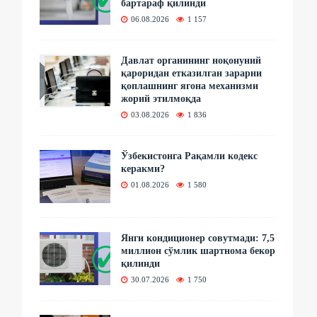
бартараф қилинди
06.08.2026
1 157
Давлат органининг ноқонуний
қароридан етказилган зарарни
қоплашнинг ягона механизми
жорий этилмоқда
03.08.2026
1 836
Ўзбекистонга Рақамли кодекс
керакми?
01.08.2026
1 580
Янги кондиционер совутмади: 7,5
миллион сўмлик шартнома бекор
қилинди
30.07.2026
1 750