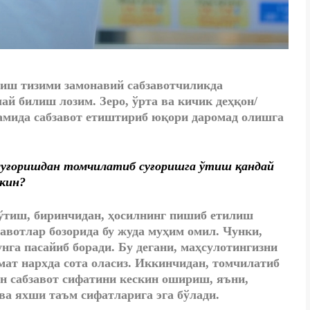
риш тизими замонавий сабзавотчиликда
й билиш лозим. Зеро, ўрта ва кичик деҳқон/
амида сабзавот етиштириб юқори даромад олишга
суғоришдан томчилатиб суғоришга ўтиш қандай
кин?
ўтиш, биринчидан, ҳосилнинг пишиб етилиш
авотлар бозорида бу жуда муҳим омил. Чунки,
унга пасайиб боради. Бу дегани, маҳсулотингизни
мат нархда сота оласиз. Иккинчидан, томчилатиб
н сабзавот сифатини кескин ошириш, яъни,
а яхши таъм сифатларига эга бўлади.