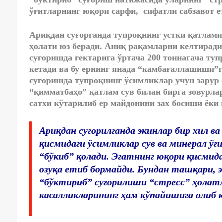
ўғитларнинг юқори сарфи, сифатли сабзавот
Ариқдан суғорганда тупроқнинг устки қатлами
ҳолати юз беради. Аниқ рақамларни келтирадиг
суғоришда гектарига ўртача 200 тоннагача туп
кетади ва бу ернинг янада “камбағаллашиши”г
суғоришда тупроқнинг ўсимликлар учун зарур
“қимматбаҳо” қатлам сув билан бирга зовурла
сатхи кўтарилиб ер майдонини зах босиши ёки
Ариқдан суғорилганда экинлар бир хил в
қисмидаги ўсимликлар сув ва минерал ў
“бўкиб” қолади. Эгатнинг юқори қисмидаг
озуқа етиб бормайди. Бундан ташқари, э
“бўктириб” суғорилиши “стресс” ҳолатл
касалликларининг ҳам кўпайишига олиб к