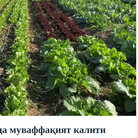
да муваффақият калити