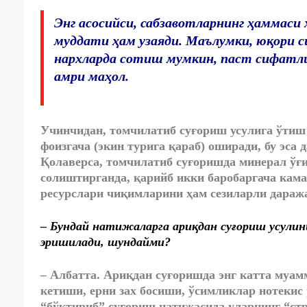
Энг асосийси, сабзавотларнинг ҳаммаси
муддати ҳам узаяди. Маълумки, юқори
нархларда сотиш мумкин, паст сифатли
амри маҳол.
Учинчидан, томчилатиб суғориш усулига ўтиш 
фоизгача (экин турига қараб) оширади, бу эса
Қолаверса, томчилатиб суғоришда минерал ўғ
солиштирганда, қарийб икки баробаргача кам
ресурслари чиқимларини ҳам сезиларли дараж
– Бундай натижаларга ариқдан суғориш усули
эришилади, шундайми?
– Албатта. Ариқдан суғоришда энг катта муа
кетиши, ерни зах босиши, ўсимликлар нотекис
“бўктириб” суғориш натижасида уларнинг “стр