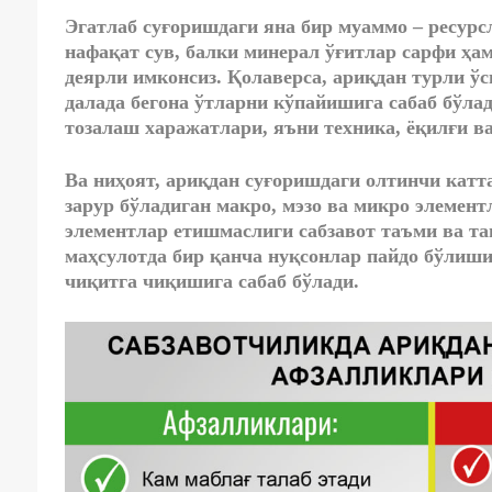
Эгатлаб суғоришдаги яна бир муаммо – ресурс
нафақат сув, балки минерал ўғитлар сарфи ҳам
деярли имконсиз. Қолаверса, ариқдан турли ў
далада бегона ўтларни кўпайишига сабаб бўлад
тозалаш харажатлари, яъни техника, ёқилғи в
Ва ниҳоят, ариқдан суғоришдаги олтинчи кат
зарур бўладиган макро, мэзо ва микро элемен
элементлар етишмаслиги сабзавот таъми ва т
маҳсулотда бир қанча нуқсонлар пайдо бўлиш
чиқитга чиқишига сабаб бўлади.