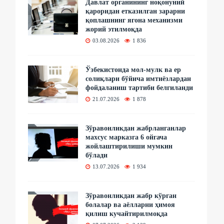
Давлат органининг ноқонуний
қароридан етказилган зарарни
қоплашнинг ягона механизми
жорий этилмоқда
03.08.2026
1 836
Ўзбекистонда мол-мулк ва ер
солиқлари бўйича имтиёзлардан
фойдаланиш тартиби белгиланди
21.07.2026
1 878
Зўравонликдан жабрланганлар
махсус марказга 6 ойгача
жойлаштирилиши мумкин
бўлади
13.07.2026
1 934
Зўравонликдан жабр кўрган
болалар ва аёлларни ҳимоя
қилиш кучайтирилмоқда