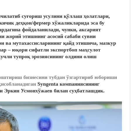
мчилатиб суғориш усулини қўллаш ҳолатлари,
 кичик деҳқон/фермер хўжаликларида эса бу
ардагина фойдаланилади, чунки, аксарият
и жорий этишнинг асосий сабаби сувни
и ва мутахассисларининг қайд этишича, мазкур
ар – юқори сифатли экспортбоп маҳсулот
учли тупроқ эрозиясининг олдини олиш
тиштириш бизнесини тубдан ўзгартириб юбориши
 ҳисобланадиган
Syngenta компаниясининг
си Эркин Усмонхўжаев билан суҳбатлашдик.