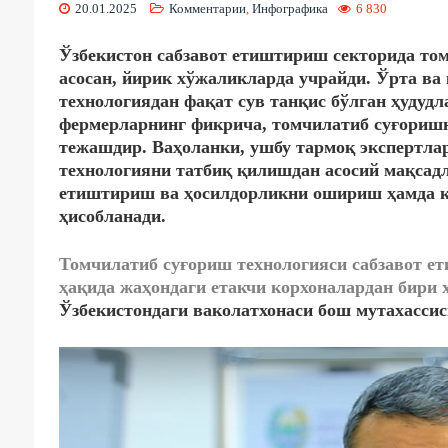
20.01.2025
Комментарии
,
Инфографика
6 830
Ўзбекистон сабзавот етиштириш секторида то
асосан, йирик хўжаликларда учрайди. Ўрта ва
технологиядан фақат сув танқис бўлган ҳудудл
фермерларнинг фикрича, томчилатиб суғоришн
тежашдир. Ваҳоланки, ушбу тармоқ экспертлар
технологияни татбиқ қилишдан асосий мақсадл
етиштириш ва ҳосилдорликни ошириш ҳамда к
ҳисобланади.
Томчилатиб суғориш технологияси сабзавот е
ҳақида жаҳондаги етакчи корхоналардан бири
Ўзбекистондаги ваколатхонаси бош мутахасси