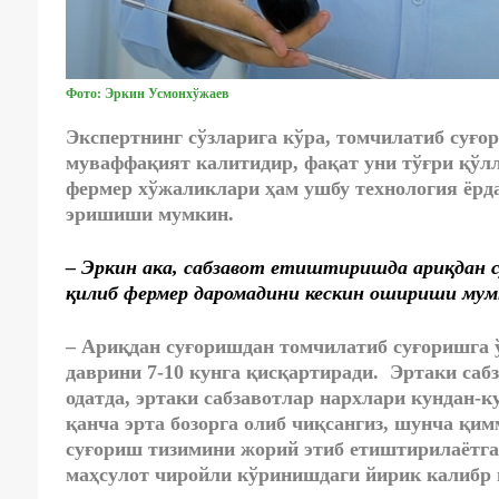
Фото: Эркин Усмонхўжаев
Экспертнинг сўзларига кўра, томчилатиб суғо
муваффақият калитидир, фақат уни тўғри қўлла
фермер хўжаликлари ҳам ушбу технология ёрд
эришиши мумкин.
– Эркин ака, сабзавот етиштиришда ариқдан 
қилиб фермер даромадини кескин ошириши мум
– Ариқдан суғоришдан томчилатиб суғоришга 
даврини 7-10 кунга қисқартиради. Эртаки сабз
одатда, эртаки сабзавотлар нархлари кундан-к
қанча эрта бозорга олиб чиқсангиз, шунча қим
суғориш тизимини жорий этиб етиштирилаётга
маҳсулот чиройли кўринишдаги йирик калибр в