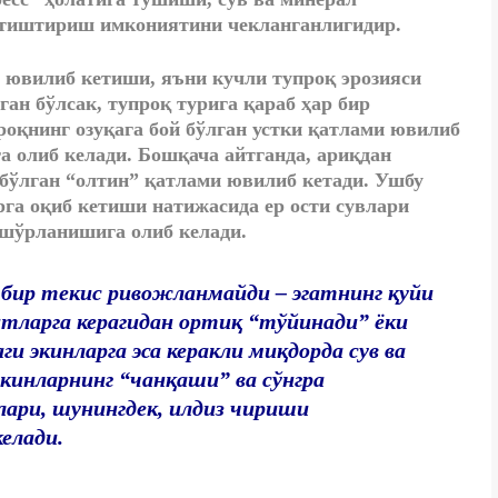
 етиштириш имкониятини чекланганлигидир.
 ювилиб кетиши, яъни кучли тупроқ эрозияси
ан бўлсак, тупроқ турига қараб ҳар бир
роқнинг озуқага бой бўлган устки қатлами ювилиб
а олиб келади. Бошқача айтганда, ариқдан
 бўлган “олтин” қатлами ювилиб кетади. Ушбу
рга оқиб кетиши натижасида ер ости сувлари
 шўрланишига олиб келади.
а бир текис ривожланмайди – эгатнинг қуйи
ғитларга керагидан ортиқ “тўйинади” ёки
и экинларга эса керакли миқдорда сув ва
кинларнинг “чанқаши” ва сўнгра
ари, шунингдек, илдиз чириши
елади.