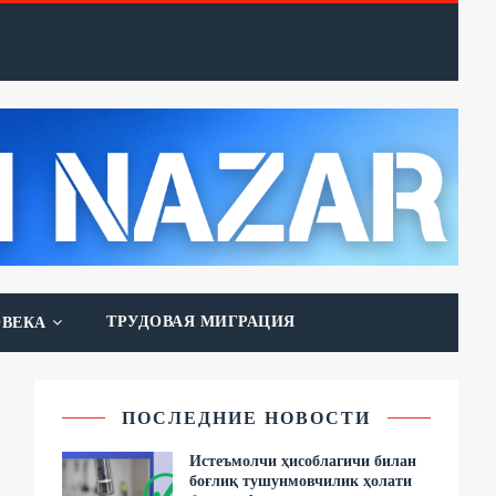
ТРУДОВАЯ МИГРАЦИЯ
ОВЕКА
ПОСЛЕДНИЕ НОВОСТИ
Истеъмолчи ҳисоблагичи билан
боғлиқ тушунмовчилик ҳолати