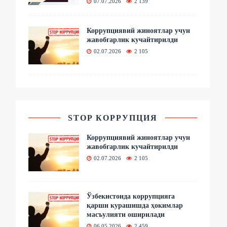
07.07.2026
2 139
Коррупциявий жиноятлар учун
жавобгарлик кучайтирилди
02.07.2026
2 105
STOP КОРРУПЦИЯ
Коррупциявий жиноятлар учун
жавобгарлик кучайтирилди
02.07.2026
2 105
Ўзбекистонда коррупцияга
қарши курашишда ҳокимлар
масъулияти оширилади
06.05.2026
2 459