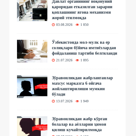
Давлат органининг ноқонуний
қароридан етказилган зарарни
қоплашнинг ягона механизми
жорий этилмоқда
03.08.2026
1 850
Ўзбекистонда мол-мулк ва ер
солиқлари бўйича имтиёзлардан
фойдаланиш тартиби белгиланди
21.07.2026
1 895
Зўравонликдан жабрланганлар
махсус марказга 6 ойгача
жойлаштирилиши мумкин
бўлади
13.07.2026
1 949
Зўравонликдан жабр кўрган
болалар ва аёлларни ҳимоя
қилиш кучайтирилмоқда