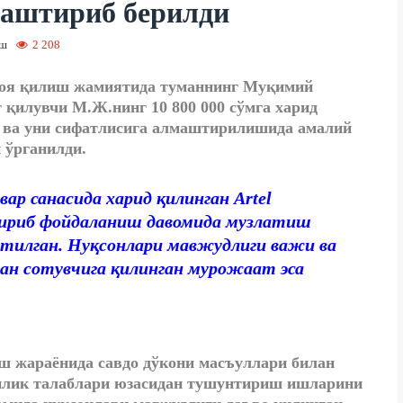
маштириб берилди
иш
2 208
моя қилиш жамиятида туманнинг Муқимий
 қилувчи М.Ж.нинг 10 800 000 сўмга харид
и ва уни сифатлисига алмаштирилишида амалий
 ўрганилди.
ар санасида харид қилинган Artel
тириб фойдаланиш давомида музлатиш
тилган. Нуқсонлари мавжудлиги важи ва
н сотувчига қилинган мурожаат эса
ш жараёнида савдо дўкони масъуллари билан
чилик талаблари юзасидан тушунтириш ишларини