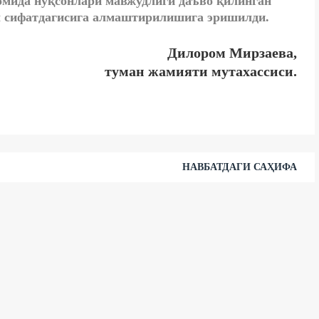
омида нуқсонлари мавжудлиги даъво қилинган
л сифатдагисига алмаштирилишига эришилди.
Дилором Мирзаева,
туман жамияти мутахассиси.
НАВБАТДАГИ САҲИФА