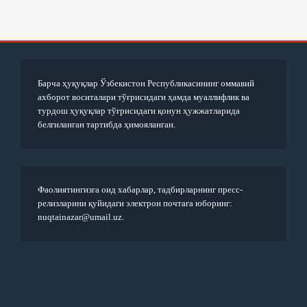
Барча ҳуқуқлар Ўзбекистон Республикасининг оммавий
ахборот воситалари тўғрисидаги ҳамда муаллифлик ва
турдош ҳуқуқлар тўғрисидаги қонун ҳужжатларида
белгиланган тартибда ҳимояланган.
Фаолиятингизга оид хабарлар, тадбирларнинг пресс-
релизларини қуйидаги электрон почтага юборинг:
nuqtainazar@umail.uz.