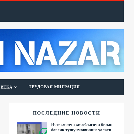
ТРУДОВАЯ МИГРАЦИЯ
ОВЕКА
ПОСЛЕДНИЕ НОВОСТИ
Истеъмолчи ҳисоблагичи билан
боғлиқ тушунмовчилик ҳолати