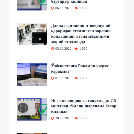
бартараф қилинди
06.08.2026
1 180
Давлат органининг ноқонуний
қароридан етказилган зарарни
қоплашнинг ягона механизми
жорий этилмоқда
03.08.2026
1 850
Ўзбекистонга Рақамли кодекс
керакми?
01.08.2026
1 597
Янги кондиционер совутмади: 7,5
миллион сўмлик шартнома бекор
қилинди
30.07.2026
1 767