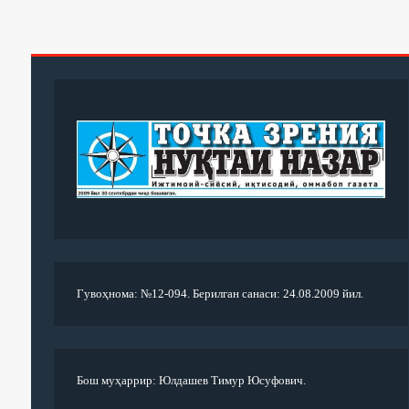
Гувоҳнома: №12-094. Берилган санаси: 24.08.2009 йил.
Бош муҳаррир: Юлдашев Тимур Юсуфович.