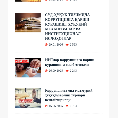
СУД-ҲУҚУҚ ТИЗИМИДА
КОРРУПЦИЯГА ҚАРШИ
КУРАШИШ: ҲУҚУҚИЙ
МЕХАНИЗМЛАР ВА
ИНСТИТУЦИОНАЛ
ИСЛОҲОТЛАР
29.01.2026
2 563
ННТлар коррупцияга қарши
курашишга жалб этилади
26.09.2025
2 243
Коррупцияга оид маъмурий
ҳуқуқбузарлик турлари
кенгайтирилди
16.06.2025
2 704