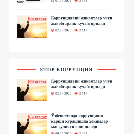
07.07.2026
2 153
Коррупциявий жиноятлар учун
жавобгарлик кучайтирилди
02.07.2026
2 117
STOP КОРРУПЦИЯ
Коррупциявий жиноятлар учун
жавобгарлик кучайтирилди
02.07.2026
2 117
Ўзбекистонда коррупцияга
қарши курашишда ҳокимлар
масъулияти оширилади
06.05.2026
2 461