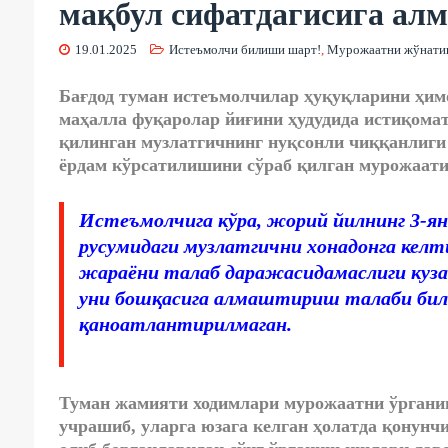
мақбул сифатдагисига ал
19.01.2025
Истеъмолчи билиши шарт!
,
Мурожаатни жўнат
Бағдод туман истеъмолчилар ҳуқуқларини ҳи
маҳалла фуқаролар йиғини ҳудудида истиқомат
қилинган музлатгичнинг нуқсонли чиққанлиг
ёрдам кўрсатилишини сўраб қилган мурожаати
Истеъмолчига кўра, жорий йилнинг 3-янв
русумидаги музлатгични хонадонга кел
жараёни талаб даражасидамаслиги куза
уни бошқасига алмаштириш талаби била
қаноатлантирилмаган.
Туман жамияти ходимлари мурожаатни ўргани
учрашиб, уларга юзага келган ҳолатда қонун