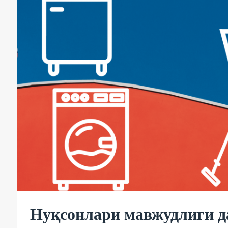
Нуқсонлари мавжудлиги д