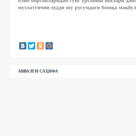
олиб борганларидан сўнг ўрганиш ишлари дав
музлатгични худди шу русумдаги бошқа мақбу
АВВАЛГИ САҲИФА