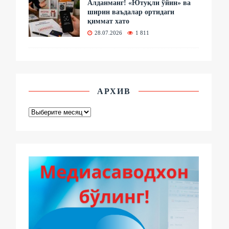
Алданманг! «Ютуқли ўйин» ва
ширин ваъдалар ортидаги
қиммат хато
28.07.2026
1 811
АРХИВ