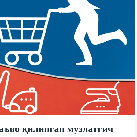
аъво қилинган музлатгич