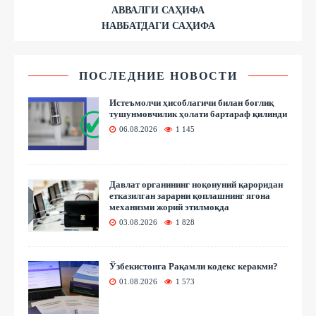
АВВАЛГИ САҲИФА
НАВБАТДАГИ САҲИФА
ПОСЛЕДНИЕ НОВОСТИ
Истеъмолчи ҳисоблагичи билан боғлиқ
тушунмовчилик ҳолати бартараф қилинди
06.08.2026
1 145
Давлат органининг ноқонуний қароридан
етказилган зарарни қоплашнинг ягона
механизми жорий этилмоқда
03.08.2026
1 828
Ўзбекистонга Рақамли кодекс керакми?
01.08.2026
1 573