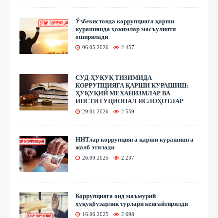
Ўзбекистонда коррупцияга қарши
курашишда ҳокимлар масъулияти
оширилади
06.05.2026
2 457
СУД-ҲУҚУҚ ТИЗИМИДА
КОРРУПЦИЯГА ҚАРШИ КУРАШИШ:
ҲУҚУҚИЙ МЕХАНИЗМЛАР ВА
ИНСТИТУЦИОНАЛ ИСЛОҲОТЛАР
29.01.2026
2 559
ННТлар коррупцияга қарши курашишга
жалб этилади
26.09.2025
2 237
Коррупцияга оид маъмурий
ҳуқуқбузарлик турлари кенгайтирилди
16.06.2025
2 698