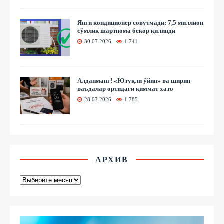
Янги кондиционер совутмади: 7,5 миллион
сўмлик шартнома бекор қилинди
30.07.2026
1 741
Алданманг! «Ютуқли ўйин» ва ширин
ваъдалар ортидаги қиммат хато
28.07.2026
1 785
АРХИВ