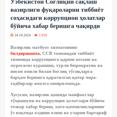
Ўзбекистон Соғлиқни сақлаш
вазирлиги фуқароларни тиббиёт
соҳасидаги коррупцион ҳолатлар
бўйича хабар беришга чақирди
18.10.2024
2 950
Вазирлик матбуот хизматининг
билдиришича
, ССВ томонидан тиббиёт
тизимида коррупцияга қарши кескин ва
муросасиз курашиш, турли бюрократик ва
инсон омили билан боғлиқ тўсиқларга
барҳам беришга қаратилган қатор чора-
тадбирлар амалга оширилмоқда.
Хусусан, вазирлик қошида манфаатлар
тўқнашуви ва коррупция ҳолатлари бўйича
тезкор хабар бериш, хато-камчиликларнинг
ўз вақтида олдини олиш ва уларни бартараф