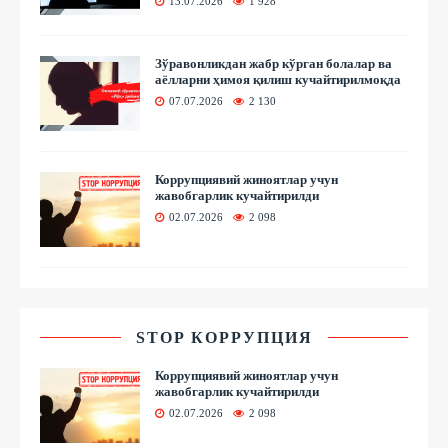
13.07.2026
1 928
Зўравонликдан жабр кўрган болалар ва
аёлларни ҳимоя қилиш кучайтирилмоқда
07.07.2026
2 130
Коррупциявий жиноятлар учун
жавобгарлик кучайтирилди
02.07.2026
2 098
STOP КОРРУПЦИЯ
Коррупциявий жиноятлар учун
жавобгарлик кучайтирилди
02.07.2026
2 098