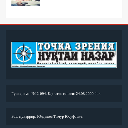
Гувоҳнома: №12-094. Берилган санаси: 24.08.2009 йил.
Бош муҳаррир: Юлдашев Тимур Юсуфович.