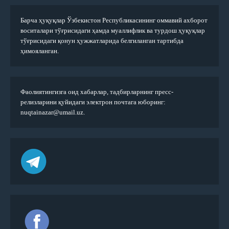
Барча ҳуқуқлар Ўзбекистон Республикасининг оммавий ахборот
воситалари тўғрисидаги ҳамда муаллифлик ва турдош ҳуқуқлар
тўғрисидаги қонун ҳужжатларида белгиланган тартибда
ҳимояланган.
Фаолиятингизга оид хабарлар, тадбирларнинг пресс-
релизларини қуйидаги электрон почтага юборинг:
nuqtainazar@umail.uz.