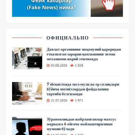
ОФИЦИАЛЬНО
Давлат органининг ноқонуний қароридан
етказилган зарарни қоплашнинг ягона
механизми жорий этилмоқда
03.08.2026
1 828
Ўзбекистонда мол-мулк ва ер солиқлари
бўйича имтиёзлардан фойдаланиш
тартиби белгиланди
21.07.2026
1 871
Зўравонликдан жабрланганлар махсус
марказга 6 ойгача жойлаштирилиши
мумкин бўлади