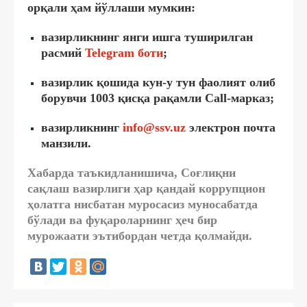
орқали ҳам йўллаши мумкин:
вазирликнинг янги ишга туширилган
расмий
Telegram боти
;
вазирлик қошида кун-у тун фаолият олиб
борувчи 1003 қисқа рақамли Call-марказ;
вазирликнинг
info@ssv.uz
электрон почта
манзили.
Хабарда таъкидланишича, Соғлиқни
сақлаш вазирлиги ҳар қандай коррупцион
ҳолатга нисбатан муросасиз муносабатда
бўлади ва
фуқароларнинг ҳеч бир
мурожаати эътибордан четда қолмайди
.