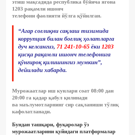
этиш мақсадида республика бўйича ягона
1203 рақамли
ишонч
телефони
фаолияти
йўлга қўйилган
.
“Агар соғлиқни сақлаш тизимида
коррупция билан боғлиқ ҳолатларга
дуч келсангиз,
71 241-10-65
ёки
1203
қисқа рақамли ишонч телефонига
қўнғироқ қилишингиз мумкин”,
дейилади хабарда.
Мурожаатлар иш кунлари соат 08:00 дан
20:00 га қадар қабул қилинади
ва
маълумотларнинг сир сақланиши тўлиқ
кафолатланади
.
Бундан ташқари, фуқаролар ўз
мурожаатларини қуйидаги платформалар