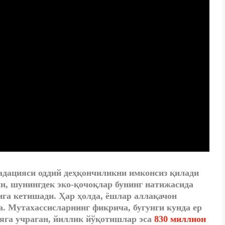
дацияси оддий деҳқончиликни имконсиз қилади
н, шунингдек эко-қочоқлар бунинг натижасида
га кетишади. Ҳар ҳолда, ёшлар аллақачон
. Мутахассисларнинг фикрича, бугунги кунда ер
яга учраган, йиллик йўқотишлар эса
830 миллион