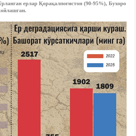
ўрланган ерлар Қорақалпоғистон (90-95%), Бухоро
жойлашган.