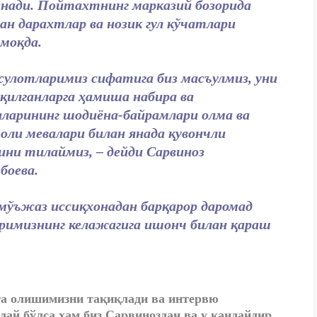
нади. Пойтахтнинг марказий бозорида
ган дарахтлар ва нозик гул кўчатлари
моқда.
сулотларимиз сифатига биз масъулмиз, уни
 қилганларга ҳамиша набира ва
аларининг шодиёна-байрамлари олма ва
ли мевалари билан янада қувончли
ни тилаймиз, – дейди Сарвиноз
боева.
 мўъжаз иссиқхонадан барқарор даромад
ларимизнинг келажагига ишонч билан қараш
тга олишимизни тақиқлади ва интервю
ай бўлса ҳам биз Сарвиноздан ва у қандайдир