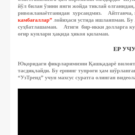
йўл билан ўзини янги жойда тиклай олганидан
ривожланаётганидан хурсандмиз. Айтганча, 
камбағаллар”
лойиҳаси устида ишлаяпман. Бу 
суҳбатлашаман. Атиги бир-икки долларга кун
оғир кунлари ҳақида ҳикоя қиламан.
ЕР УЧ
Юқоридаги фикрларимизни Қашқадарё вилоят
тасдиқлайди. Бу ернинг тупроғи ҳам шўрланга
“УзТренд” учун махсус суратга олинган видео