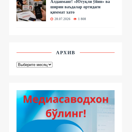
Алданманг! «Ютуқли ўйин» ва
ширин ваъдалар ортидаги
қиммат хато
28.07.2026
1 808
АРХИВ