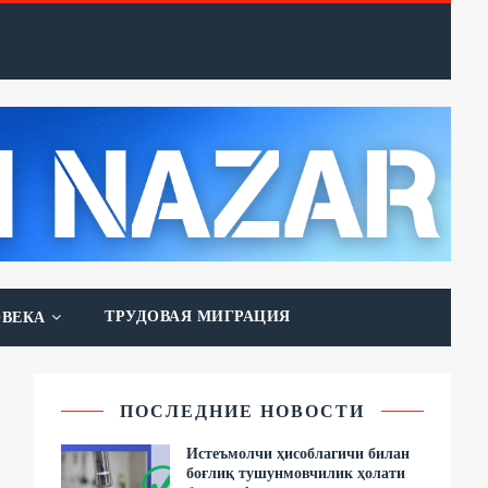
ТРУДОВАЯ МИГРАЦИЯ
ОВЕКА
ПОСЛЕДНИЕ НОВОСТИ
Истеъмолчи ҳисоблагичи билан
боғлиқ тушунмовчилик ҳолати