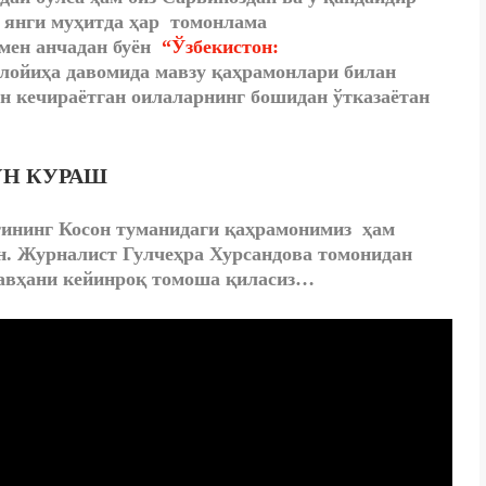
, янги муҳитда ҳар томонлама
мен анчадан буён
“Ўзбекистон:
лойиҳа давомида мавзу қаҳрамонлари билан
 кечираётган оилаларнинг бошидан ўтказаётан
УН КУРАШ
ининг Косон туманидаги қаҳрамонимиз ҳам
н. Журналист Гулчеҳра Хурсандова томонидан
лавҳани кейинроқ томоша қиласиз…