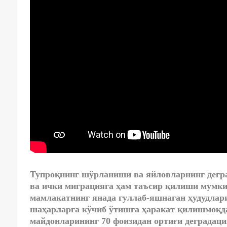
Тупроқнинг шўрланиши ва яйловларнинг дегра
ва ички миграцияга ҳам таъсир қилиши мумки
мамлакатнинг янада гуллаб-яшнаган ҳудудлари
шаҳарларга кўчиб ўтишга ҳаракат қилишмоқда
майдонларининг 70 фоизидан ортиғи деградаци