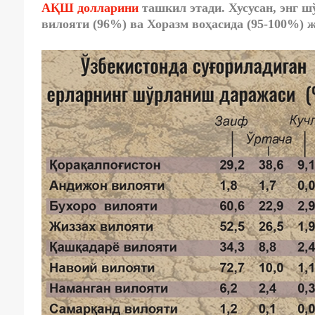
АҚШ долларини
ташкил этади. Хусусан, энг ш
вилояти (96%) ва Хоразм воҳасида (95-100%) 