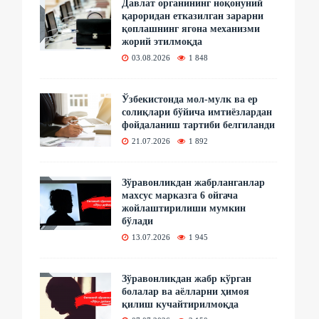
Давлат органининг ноқонуний
қароридан етказилган зарарни
қоплашнинг ягона механизми
жорий этилмоқда
03.08.2026
1 848
Ўзбекистонда мол-мулк ва ер
солиқлари бўйича имтиёзлардан
фойдаланиш тартиби белгиланди
21.07.2026
1 892
Зўравонликдан жабрланганлар
махсус марказга 6 ойгача
жойлаштирилиши мумкин
бўлади
13.07.2026
1 945
Зўравонликдан жабр кўрган
болалар ва аёлларни ҳимоя
қилиш кучайтирилмоқда