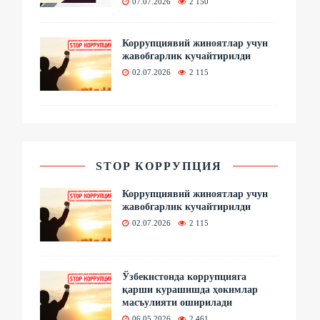
07.07.2026
2 150
Коррупциявий жиноятлар учун
жавобгарлик кучайтирилди
02.07.2026
2 115
STOP КОРРУПЦИЯ
Коррупциявий жиноятлар учун
жавобгарлик кучайтирилди
02.07.2026
2 115
Ўзбекистонда коррупцияга
қарши курашишда ҳокимлар
масъулияти оширилади
06.05.2026
2 461