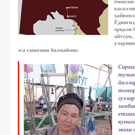
ёмонлиг
касалли
ҳайвонл
Ёдингиз
орқали 
айтсам,
уларнин
эса саноғини билмаймиз.
Сарви
туман
йилла
томор
гулла
замба
етишт
куниг
экиш 