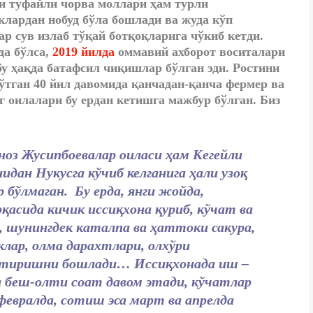
и туфайли чорва моллари ҳам турли
клардан нобуд бўла бошлади ва жуда кўп
ар сув излаб тўқай ботқоқларига чўкиб кетди.
да бўлса,
2019 йилда
оммавий ахборот воситалари
бу ҳақда батафсил чиқишлар бўлган эди. Ростини
 ўтган 40 йил давомида қанчадан-қанча фермер ва
г оилалари бу ердан кетишга мажбур бўлган. Биз
ноз Жусипбоевалар оиласи ҳам Кегейли
идан Нукусга кўчиб келганига ҳали узоқ
р бўлмаган. Бу ерда, янги жойда,
қасида кичик иссиқхона қуриб, кўчат ва
р, шунингдек каталпа ва ҳаттоки сакура,
клар, олма дарахтлари, олхўри
иришни бошлади… Иссиқхонада иш –
а беш-олти соат давом этади, кўчатлар
февралда, сотиш эса март ва апрелда