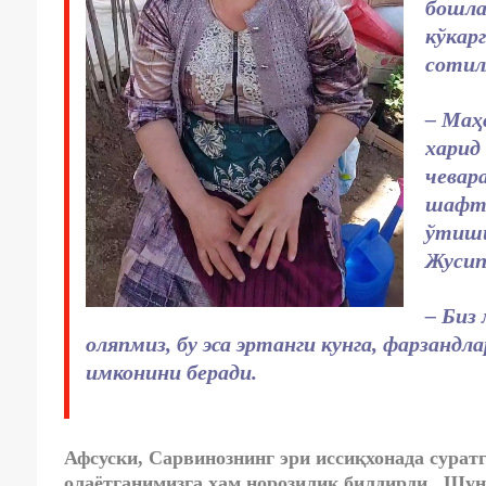
бошла
кўкар
сотил
– Маҳ
харид
чевар
шафто
ўтиши
Жусип
– Биз
оляпмиз, бу эса эртанги кунга, фарзанд
имконини беради.
Афсуски, Сарвинознинг эри иссиқхонада сура
олаётганимизга ҳам норозилик билдирди. Шунд