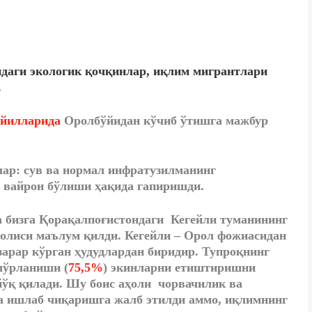
даги экологик қочқинлар, иқлим мигрантлари
.
 йилларида
Оролбўйидан кўчиб ўтишга мажбур
лар: сув ва нормал инфратузилманинг
 вайрон бўлиши ҳақида гапиришди.
а бизга Қорақалпоғистондаги Кегейли туманининг
ҳолиси маълум қилди. Кегейли – Орол фожиасидан
 зарар кўрган ҳудудлардан биридир. Тупроқнинг
ўрланиши (
75,5%
) экинларни етиштиришни
йўқ қилади. Шу боис аҳоли чорвачилик ва
а ишлаб чиқаришга жалб этилди аммо, иқлимнинг