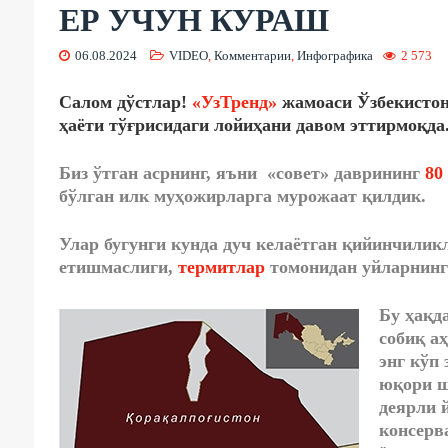
ЕР УЧУН КУРАШ
06.08.2024
VIDEO
,
Комментарии
,
Инфографика
2 573
Салом дўстлар!
«УзТренд»
жамоаси Ўзбекистон
ҳаёти тўғрисидаги лойиҳани давом эттирмоқда
Биз ўтган асрнинг, яъни «совет» даврининг
80
бўлган илк муҳожирларга мурожаат қилдик.
Улар бугунги кунда дуч келаётган қийинчилик
етишмаслиги,
термитлар
томонидан уйларнинг
Бу ҳақд
собиқ а
энг кўп
юқори ш
деярли 
консерв