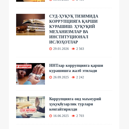
СУД-ҲУҚУҚ ТИЗИМИДА
КОРРУПЦИЯГА ҚАРШИ
КУРАШИШ: ҲУҚУҚИЙ
МЕХАНИЗМЛАР ВА
ИНСТИТУЦИОНАЛ
ИСЛОҲОТЛАР
29.01.2026
2 563
ННТлар коррупцияга қарши
курашишга жалб этилади
26.09.2025
2 242
Коррупцияга оид маъмурий
ҳуқуқбузарлик турлари
кенгайтирилди
16.06.2025
2 703