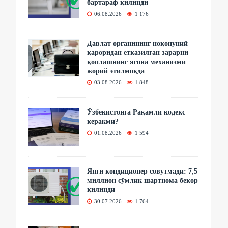
бартараф қилинди
06.08.2026
1 176
Давлат органининг ноқонуний
қароридан етказилган зарарни
қоплашнинг ягона механизми
жорий этилмоқда
03.08.2026
1 848
Ўзбекистонга Рақамли кодекс
керакми?
01.08.2026
1 594
Янги кондиционер совутмади: 7,5
миллион сўмлик шартнома бекор
қилинди
30.07.2026
1 764