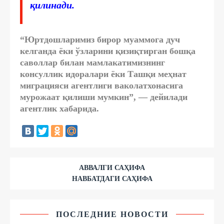
қилинади.
“Юртдошларимиз бирор муаммога дуч
келганда ёки ўзларини қизиқтирган бошқа
саволлар билан мамлакатимизнинг
консуллик идоралари ёки Ташқи меҳнат
миграцияси агентлиги ваколатхонасига
мурожаат қилиши мумкин”, — дейилади
агентлик хабарида.
АВВАЛГИ САҲИФА
НАВБАТДАГИ САҲИФА
ПОСЛЕДНИЕ НОВОСТИ