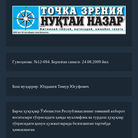
Гувоҳнома: №12-094. Берилган санаси: 24.08.2009 йил.
Бош муҳаррир: Юлдашев Тимур Юсуфович.
Барча ҳуқуқлар Ўзбекистон Республикасининг оммавий ахборот
воситалари тўғрисидаги ҳамда муаллифлик ва турдош ҳуқуқлар
тўғрисидаги қонун ҳужжатларида белгиланган тартибда
ҳимояланган.