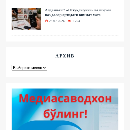
Алданманг! «Ютуқли ўйин» ва ширин
ваъдалар ортидаги қиммат хато
28.07.2026
1 794
АРХИВ