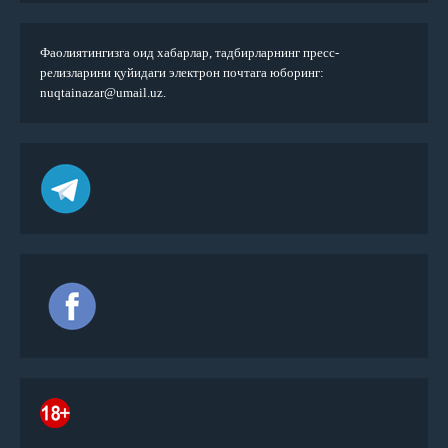
Фаолиятингизга оид хабарлар, тадбирларнинг пресс-
релизларини қуйидаги электрон почтага юборинг:
nuqtainazar@umail.uz.