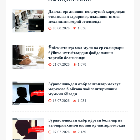
Давлат органининг ноқонуний қароридан
етказилган зарарни қоплашнинг ягона
механизми жорий этилмоқда
03.08.2026
1 836
Ўзбекистонда мол-мулк ва ер солиқлари
бўйича имтиёзлардан фойдаланиш
тартиби белгиланди
21.07.2026
1 878
Зўравонликдан жабрланганлар махсус
марказга 6 ойгача жойлаштирилиши
мумкин бўлади
13.07.2026
1 934
Зўравонликдан жабр кўрган болалар ва
аёлларни ҳимоя қилиш кучайтирилмоқда
07.07.2026
2 139