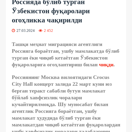
Россияда бўлиб турган
Ўзбекистон фуқаролари
огоҳликка чақирилди
27.03.2024
2 452
Ташқи меҳнат миграцияси агентлиги
Россияга бораётган, ушбу мамлакатда бўлиб
турган ёки чиқиб кетаётган Ўзбекистон
фуқароларига огоҳлантириш билан
чиқди
.
Россиянинг Москва вилоятидаги Crocus
City Hall концерт залида 22 март куни юз
берган теракт сабабли
бутун мамлакат
бўйлаб хавфсизлик чоралари
кучайтирилмоқда
. Шу муносабат билан
агентлик Россияга бораётган, ушбу
мамлакат ҳудудида бўлиб турган ёки
мамлакатдан чиқиб кетаётган фуқаролардан
ушбу
хавфсизлик чоралари талабларини