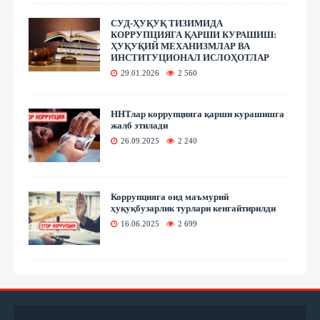
СУД-ҲУҚУҚ ТИЗИМИДА
КОРРУПЦИЯГА ҚАРШИ КУРАШИШ:
ҲУҚУҚИЙ МЕХАНИЗМЛАР ВА
ИНСТИТУЦИОНАЛ ИСЛОҲОТЛАР
29.01.2026
2 560
ННТлар коррупцияга қарши курашишга
жалб этилади
26.09.2025
2 240
Коррупцияга оид маъмурий
ҳуқуқбузарлик турлари кенгайтирилди
16.06.2025
2 699