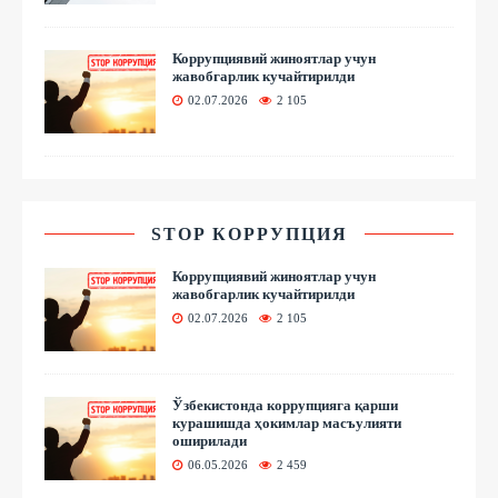
Коррупциявий жиноятлар учун
жавобгарлик кучайтирилди
02.07.2026
2 105
STOP КОРРУПЦИЯ
Коррупциявий жиноятлар учун
жавобгарлик кучайтирилди
02.07.2026
2 105
Ўзбекистонда коррупцияга қарши
курашишда ҳокимлар масъулияти
оширилади
06.05.2026
2 459