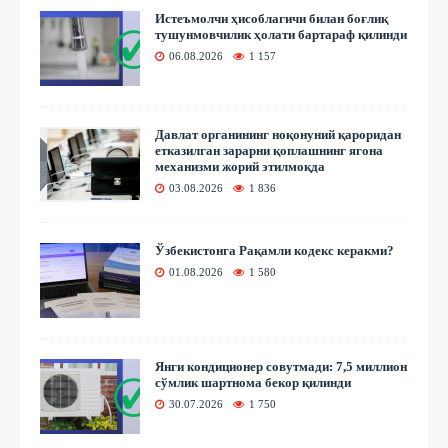
Истеъмолчи ҳисоблагичи билан боғлиқ
тушунмовчилик ҳолати бартараф қилинди
06.08.2026
1 157
Давлат органининг ноқонуний қароридан
етказилган зарарни қоплашнинг ягона
механизми жорий этилмоқда
03.08.2026
1 836
Ўзбекистонга Рақамли кодекс керакми?
01.08.2026
1 580
Янги кондиционер совутмади: 7,5 миллион
сўмлик шартнома бекор қилинди
30.07.2026
1 750