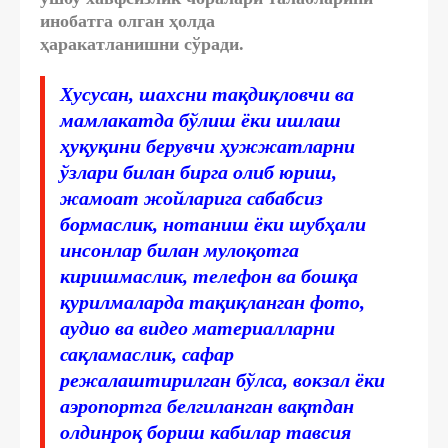
инобатга олган ҳолда
ҳаракатланишни
сўради.
Хусусан, шахсни тақдиқловчи ва
мамлакатда бўлиш ёки ишлаш
ҳуқуқини берувчи ҳужжатларни
ўзлари билан бирга олиб юриш,
жамоат жойларига сабабсиз
бормаслик,
нотаниш ёки шубҳали
инсонлар билан мулоқотга
киришмаслик
,
телефон ва бошқа
қурилмаларда тақиқланган фото,
аудио ва видео материалларни
сақламаслик
, сафар
режалаштирилган бўлса, вокзал ёки
аэропортга белгиланган вақтдан
олдинроқ бориш кабилар тавсия