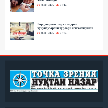
26.09.2025
2 244
Коррупцияга оид маъмурий
ҳуқуқбузарлик турлари кенгайтирилди
16.06.2025
2 704