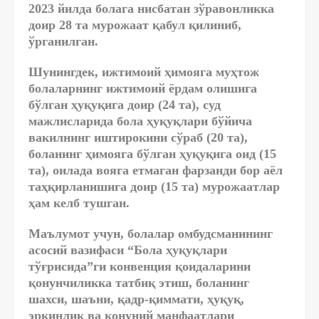
2023 йилда болага нисбатан
зўравонликка
доир 28 та
мурожаат қабул қилиниб,
ўрганилган.
Шунингдек, ижтимоий ҳимояга муҳтож
болаларнинг ижтимоий ёрдам олишига
бўлган ҳуқуқига доир (24 та), суд
мажлисларида бола ҳуқуқлари бўйича
вакилнинг иштирокини сўраб (20 та),
боланинг ҳимояга бўлган ҳуқуқига оид (15
та), оилада вояга етмаган фарзанди бор аёл
таҳқирланишига доир (15 та) мурожаатлар
ҳам келб тушган.
Маълумот учун, болалар омбудсманининг
асосий вазифаси “Бола ҳуқуқлари
тўғрисида”ги конвенция қоидаларини
қонунчиликка татбиқ этиш, боланинг
шахси, шаъни, қадр-қиммати, ҳуқуқ,
эркинлик ва қонуний манфаатлари