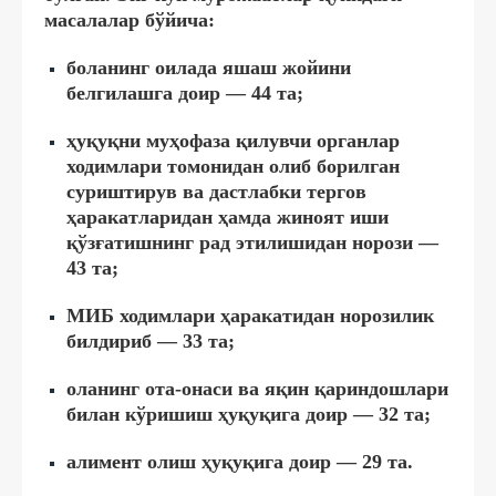
масалалар бўйича:
боланинг оилада яшаш жойини
белгилашга доир — 44 та;
ҳуқуқни муҳофаза қилувчи органлар
ходимлари томонидан олиб борилган
суриштирув ва дастлабки тергов
ҳаракатларидан ҳамда жиноят иши
қўзғатишнинг рад этилишидан норози —
43 та;
МИБ ходимлари ҳаракатидан норозилик
билдириб — 33 та;
оланинг ота-онаси ва яқин қариндошлари
билан кўришиш ҳуқуқига доир — 32 та;
алимент олиш ҳуқуқига доир — 29 та.