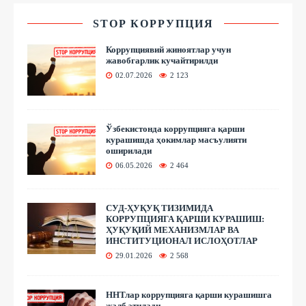
STOP КОРРУПЦИЯ
Коррупциявий жиноятлар учун
жавобгарлик кучайтирилди
02.07.2026
2 123
Ўзбекистонда коррупцияга қарши
курашишда ҳокимлар масъулияти
оширилади
06.05.2026
2 464
СУД-ҲУҚУҚ ТИЗИМИДА
КОРРУПЦИЯГА ҚАРШИ КУРАШИШ:
ҲУҚУҚИЙ МЕХАНИЗМЛАР ВА
ИНСТИТУЦИОНАЛ ИСЛОҲОТЛАР
29.01.2026
2 568
ННТлар коррупцияга қарши курашишга
жалб этилади