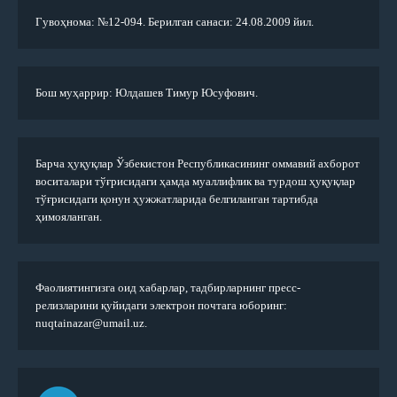
Гувоҳнома: №12-094. Берилган санаси: 24.08.2009 йил.
Бош муҳаррир: Юлдашев Тимур Юсуфович.
Барча ҳуқуқлар Ўзбекистон Республикасининг оммавий ахборот
воситалари тўғрисидаги ҳамда муаллифлик ва турдош ҳуқуқлар
тўғрисидаги қонун ҳужжатларида белгиланган тартибда
ҳимояланган.
Фаолиятингизга оид хабарлар, тадбирларнинг пресс-
релизларини қуйидаги электрон почтага юборинг:
nuqtainazar@umail.uz.