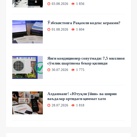
03.08.2026
1 856
Ўзбекистонга Рақамли кодекс керакми?
01.08.2026
1 604
Янги кондиционер совутмади: 7,5 миллион
сўмлик шартнома бекор қилинди
30.07.2026
1 775
Алданманг! «Ютуқли ўйин» ва ширин
ваъдалар ортидаги қиммат хато
28.07.2026
1 818