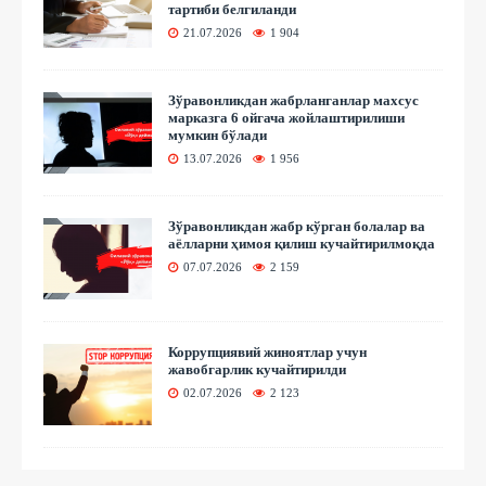
тартиби белгиланди
21.07.2026
1 904
Зўравонликдан жабрланганлар махсус
марказга 6 ойгача жойлаштирилиши
мумкин бўлади
13.07.2026
1 956
Зўравонликдан жабр кўрган болалар ва
аёлларни ҳимоя қилиш кучайтирилмоқда
07.07.2026
2 159
Коррупциявий жиноятлар учун
жавобгарлик кучайтирилди
02.07.2026
2 123