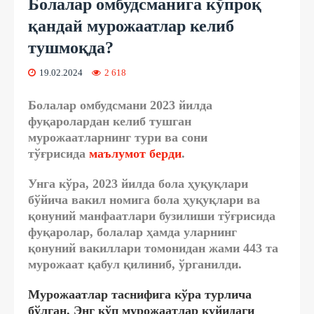
Болалар омбудсманига кўпроқ
қандай мурожаатлар келиб
тушмоқда?
19.02.2024
2 618
Болалар омбудсмани 2023 йилда
фуқаролардан келиб тушган
мурожаатларнинг тури ва сони
тўғрисида
маълумот берди
.
Унга кўра, 2023 йилда бола ҳуқуқлари
бўйича вакил номига бола ҳуқуқлари ва
қонуний манфаатлари бузилиши тўғрисида
фуқаролар, болалар ҳамда уларнинг
қонуний вакиллари томонидан
жами 443 та
мурожаат
қабул қилиниб, ўрганилди.
Мурожаатлар таснифига кўра турлича
бўлган. Энг кўп мурожаатлар қуйидаги