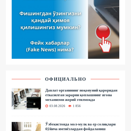
ОФИЦИАЛЬНО
Давлат органининг ноқонуний қароридан
етказилган зарарни қоплашнинг ягона
механизми жорий этилмоқда
03.08.2026
1 856
Ўзбекистонда мол-мулк ва ер солиқлари
бўйича имтиёзлардан фойдаланиш