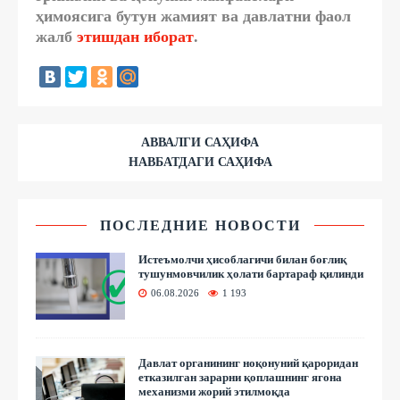
ҳимоясига бутун жамият ва давлатни фаол
жалб
этишдан иборат
.
АВВАЛГИ САҲИФА
НАВБАТДАГИ САҲИФА
ПОСЛЕДНИЕ НОВОСТИ
Истеъмолчи ҳисоблагичи билан боғлиқ
тушунмовчилик ҳолати бартараф қилинди
06.08.2026
1 193
Давлат органининг ноқонуний қароридан
етказилган зарарни қоплашнинг ягона
механизми жорий этилмоқда