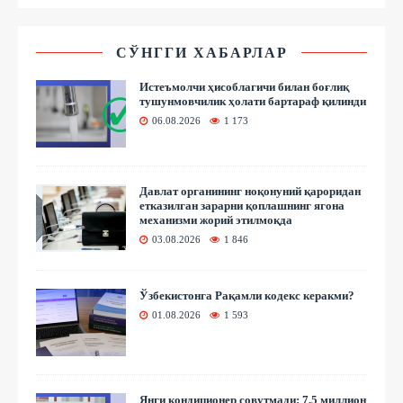
СЎНГГИ ХАБАРЛАР
Истеъмолчи ҳисоблагичи билан боғлиқ
тушунмовчилик ҳолати бартараф қилинди
06.08.2026
1 173
Давлат органининг ноқонуний қароридан
етказилган зарарни қоплашнинг ягона
механизми жорий этилмоқда
03.08.2026
1 846
Ўзбекистонга Рақамли кодекс керакми?
01.08.2026
1 593
Янги кондиционер совутмади: 7,5 миллион