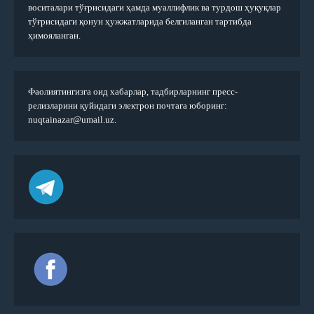
воситалари тўғрисидаги ҳамда муаллифлик ва турдош ҳуқуқлар
тўғрисидаги қонун ҳужжатларида белгиланган тартибда
ҳимояланган.
Фаолиятингизга оид хабарлар, тадбирларнинг пресс-
релизларини қуйидаги электрон почтага юборинг:
nuqtainazar@umail.uz.