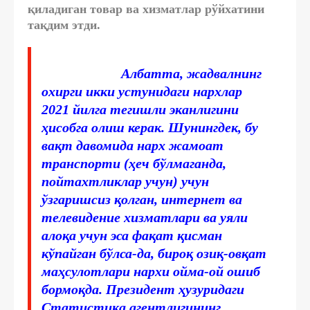
қиладиган товар ва хизматлар рўйхатини
тақдим этди.
Албатта, жадвалнинг
охирги икки устунидаги нархлар
2021 йилга тегишли эканлигини
ҳисобга олиш керак. Шунингдек, бу
вақт давомида нарх жамоат
транспорти (ҳеч бўлмаганда,
пойтахтликлар учун) учун
ўзгаришсиз қолган, интернет ва
телевидение хизматлари ва уяли
алоқа учун эса фақат қисман
кўпайган бўлса-да, бироқ озиқ-овқат
маҳсулотлари нархи ойма-ой ошиб
бормоқда. Президент ҳузуридаги
Статистика агентлигининг