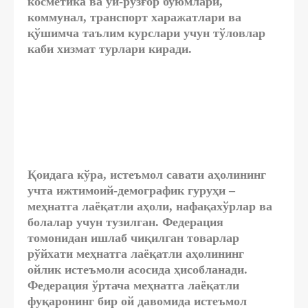
косметика ва уй-рўзғор буюмлари,
коммунал, транспорт харажатлари ва
қўшимча таълим курслари учун тўловлар
каби хизмат турлари киради.
Қоидага кўра, истеъмол савати аҳолининг
учта ижтимоий-демографик гуруҳи –
меҳнатга лаёқатли аҳоли, нафақахўрлар ва
болалар учун тузилган. Федерация
томонидан ишлаб чиқилган товарлар
рўйхати меҳнатга лаёқатли аҳолининг
ойлик истеъмоли асосида ҳисобланади.
Федерация ўртача меҳнатга лаёқатли
фуқаронинг бир ой давомида истеъмол