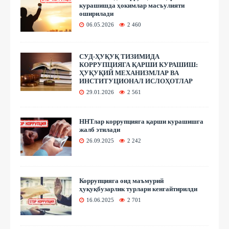
курашишда ҳокимлар масъулияти
оширилади
06.05.2026
2 460
СУД-ҲУҚУҚ ТИЗИМИДА
КОРРУПЦИЯГА ҚАРШИ КУРАШИШ:
ҲУҚУҚИЙ МЕХАНИЗМЛАР ВА
ИНСТИТУЦИОНАЛ ИСЛОҲОТЛАР
29.01.2026
2 561
ННТлар коррупцияга қарши курашишга
жалб этилади
26.09.2025
2 242
Коррупцияга оид маъмурий
ҳуқуқбузарлик турлари кенгайтирилди
16.06.2025
2 701