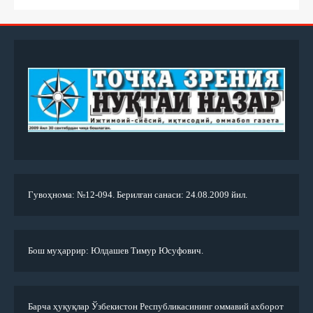
Гувоҳнома: №12-094. Берилган санаси: 24.08.2009 йил.
Бош муҳаррир: Юлдашев Тимур Юсуфович.
Барча ҳуқуқлар Ўзбекистон Республикасининг оммавий ахборот