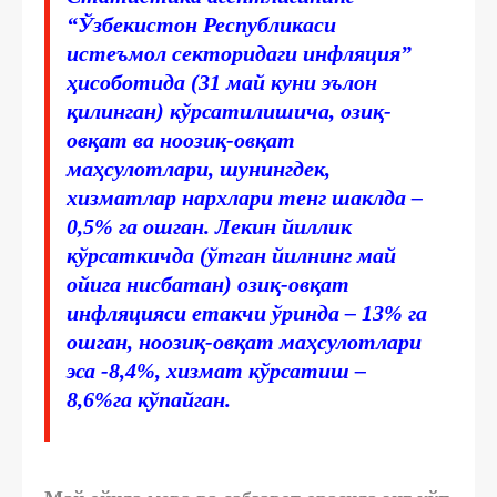
“Ўзбекистон Республикаси
истеъмол секторидаги инфляция”
ҳисоботида (31 май куни эълон
қилинган) кўрсатилишича, озиқ-
овқат ва ноозиқ-овқат
маҳсулотлари, шунингдек,
хизматлар нархлари тенг шаклда –
0,5% га ошган. Лекин йиллик
кўрсаткичда (ўтган йилнинг май
ойига нисбатан) озиқ-овқат
инфляцияси етакчи ўринда – 13% га
ошган, ноозиқ-овқат маҳсулотлари
эса -8,4%, хизмат кўрсатиш –
8,6%га кўпайган.