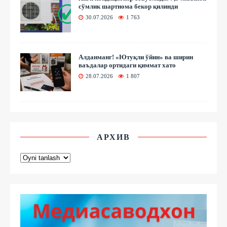
сўмлик шартнома бекор қилинди
30.07.2026
1 763
Алданманг! «Ютуқли ўйин» ва ширин
ваъдалар ортидаги қиммат хато
28.07.2026
1 807
АРХИВ