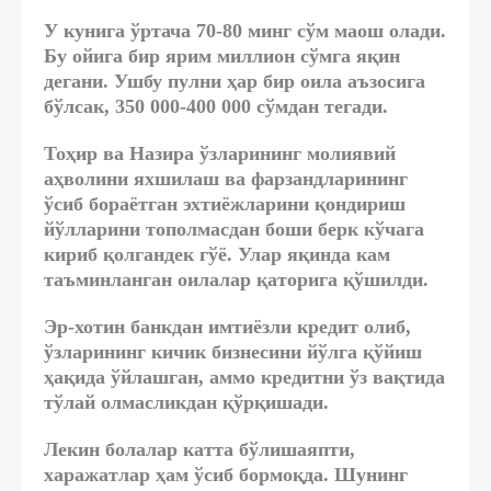
У кунига ўртача 70-80 минг сўм маош олади.
Бу ойига бир ярим миллион сўмга яқин
дегани. Ушбу пулни ҳар бир оила аъзосига
бўлсак, 350 000-400 000 сўмдан тегади.
Тоҳир ва Назира ўзларининг молиявий
аҳволини яхшилаш ва фарзандларининг
ўсиб бораётган эхтиёжларини қондириш
йўлларини тополмасдан боши берк кўчага
кириб қолгандек гўё. Улар яқинда кам
таъминланган оилалар қаторига қўшилди.
Эр-хотин банкдан имтиёзли кредит олиб,
ўзларининг кичик бизнесини йўлга қўйиш
ҳақида ўйлашган, аммо кредитни ўз вақтида
тўлай олмасликдан қўрқишади.
Лекин болалар катта бўлишаяпти,
харажатлар ҳам ўсиб бормоқда. Шунинг