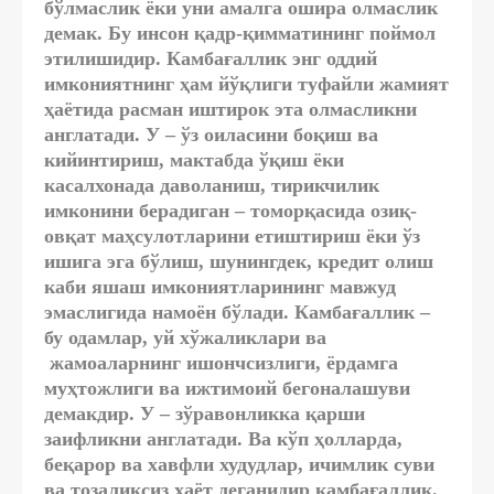
бўлмаслик ёки уни амалга ошира олмаслик
демак. Бу инсон қадр-қимматининг поймол
этилишидир. Камбағаллик энг оддий
имкониятнинг ҳам йўқлиги туфайли жамият
ҳаётида расман иштирок эта олмасликни
англатади. У – ўз оиласини боқиш ва
кийинтириш, мактабда ўқиш ёки
касалхонада даволаниш, тирикчилик
имконини берадиган – томорқасида озиқ-
овқат маҳсулотларини етиштириш ёки ўз
ишига эга бўлиш, шунингдек, кредит олиш
каби яшаш имкониятларининг мавжуд
эмаслигида намоён бўлади. Камбағаллик –
бу одамлар, уй хўжаликлари ва
жамоаларнинг ишончсизлиги, ёрдамга
муҳтожлиги ва ижтимоий бегоналашуви
демакдир. У – зўравонликка қарши
заифликни англатади. Ва кўп ҳолларда,
беқарор ва хавфли худудлар, ичимлик суви
ва тозаликсиз ҳаёт деганидир камбағаллик.