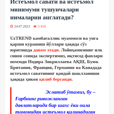
Истеъмол савати ва истеъмол
минимуми тушунчалари
нималарни англатади?
24.07.2023
5 410
UzTREND камбағаллик муаммоси ва унга
қарши курашиш йўллари ҳақида сўз
юритишда
давом этади
. Лойиҳамизнинг илк
синов сонида экспертимиз, иқтисод фанлари
номзоди Нодира Зикриллаева АҚШ, Буюк
Британия, Франция, Германия ва Канадада
истеъмол саватининг қандай шаклланиши
ҳақида ҳикоя
қилиб берганди
.
Эслатиб ўтамиз, бу –
Ғарбнинг ривожланган
давлатларида бир шахс ёки оила
томонидан истеъмол қилинадиган