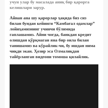
учун улар бу масалада аниқ бир қарорга
келишлари зарур.
Айнан ана шу қарорлар ҳақида биз сиз
билан бундан кейинги “Камбағал одамлар”
лойиҳамизнинг учинчи бўлимида
гаплашамиз. Айни чоғда, банкдан кредит
олишдан қўрқмаган яна бир оила билан
танишамиз ва кўрайлик-чи, бу ишдан нима
чиқди экан. Ҳозир эса Олмалиқдан
тайёрланган видеони томоша қилайлик.