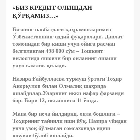
«БИЗ КРЕДИТ ОЛИШДАН
ҚЎРҚАМИЗ…»
Бизнинг навбатдаги қаҳрамонларимиз
Ўзбекистоннинг оддий фуқаролари. Давлат
томонидан бир киши учун ойига расман
белгиланган 498 000 сўм – Тошкент
вилоятида яшовчи бир оиланинг яшаши
учун камлик қилади.
Назира Ғайбуллаева турмуш ўртоғи Тоҳир
Анорқулов билан Олмалиқ шаҳрида
яшайдилар.Уларнинг икки нафар фарзанди
бор. Бири 12, иккинчиси 11 ёшда.
Мана бир неча йилдирки, оила бошлиғи –
Тоҳирнинг тайинли иши йўқ. Назира уйидан
унча узоқ бўлмаган сомсахонада идиш
ювувчи бўлиб ишлайди.