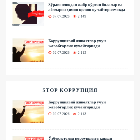
Зўравонликдан жабр кўрган болалар ва
аёлларни ҳимоя қилиш кучайтирилмоқда
07.07.2026
2 149
Коррупциявий жиноятлар учун
жавобгарлик кучайтирилди
02.07.2026
2 113
STOP КОРРУПЦИЯ
Коррупциявий жиноятлар учун
жавобгарлик кучайтирилди
02.07.2026
2 113
Ўзбекистонда коррупцияга қарши