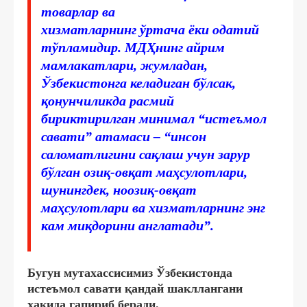
товарлар ва
хизматларнинг
ўртача
ёки одатий
тўпламидир. МДҲнинг айрим
мамлакатлари, жумладан,
Ўзбекистонга келадиган бўлсак,
қонунчиликда расмий
бириктирилган
минимал
“истеъмол
савати” атамаси – “инсон
саломатлигини сақлаш учун зарур
бўлган озиқ-овқат маҳсулотлари,
шунингдек, ноозиқ-овқат
маҳсулотлари ва хизматларнинг энг
кам миқдорини англатади”.
Бугун мутахассисимиз Ўзбекистонда
истеъмол савати қандай шакллангани
ҳақида гапириб беради.