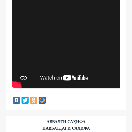
АВВАЛГИ САҲИФА
НАВБАТДАГИ САҲИФА