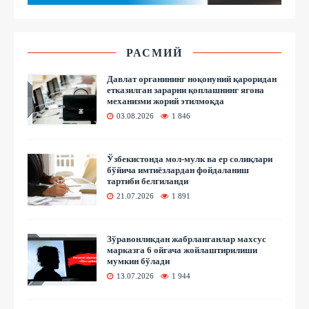
РАСМИЙ
Давлат органининг ноқонуний қароридан
етказилган зарарни қоплашнинг ягона
механизми жорий этилмоқда
03.08.2026
1 846
Ўзбекистонда мол-мулк ва ер солиқлари
бўйича имтиёзлардан фойдаланиш
тартиби белгиланди
21.07.2026
1 891
Зўравонликдан жабрланганлар махсус
марказга 6 ойгача жойлаштирилиши
мумкин бўлади
13.07.2026
1 944