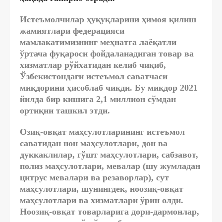
Истеъмолчилар ҳуқуқларини ҳимоя қилиш
жамиятлари федерацияси
мамлакатимизнинг меҳнатга лаёқатли
ўртача фуқароси фойдаланадиган товар ва
хизматлар рўйхатидан келиб чиқиб,
Ўзбекистондаги истеъмол саватчаси
миқдорини ҳисоблаб чиқди. Бу миқдор 2021
йилда бир кишига 2,1 миллион сўмдан
ортиқни ташкил этди.
Озиқ-овқат маҳсулотларининг истеъмол
саватидан нон маҳсулотлари, дон ва
дуккаклилар, гўшт маҳсулотлари, сабзавот,
полиз маҳсулотлари, мевалар (шу жумладан
цитрус мевалари ва резаворлар), сут
маҳсулотлари, шунингдек, ноозиқ-овқат
маҳсулотлари ва хизматлари ўрин олди.
Ноозиқ-овқат товарларига дори-дармонлар,