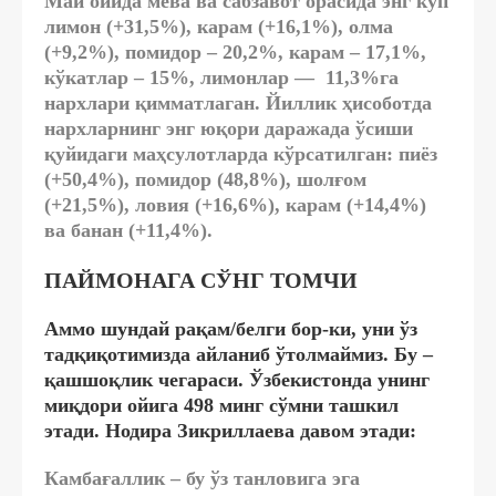
Май ойида мева ва сабзавот орасида энг кўп
лимон (+31,5%), карам (+16,1%), олма
(+9,2%), помидор – 20,2%, карам – 17,1%,
кўкатлар – 15%, лимонлар — 11,3%га
нархлари қимматлаган. Йиллик ҳисоботда
нархларнинг энг юқори даражада ўсиши
қуйидаги маҳсулотларда кўрсатилган: пиёз
(+50,4%), помидор (48,8%), шолғом
(+21,5%), ловия (+16,6%), карам (+14,4%)
ва банан (+11,4%).
ПАЙМОНАГА СЎНГ ТОМЧИ
Аммо шундай рақам/белги бор-ки, уни ўз
тадқиқотимизда айланиб ўтолмаймиз. Бу –
қашшоқлик чегараси. Ўзбекистонда унинг
миқдори ойига 498 минг сўмни ташкил
этади. Нодира Зикриллаева давом этади:
Камбағаллик – бу ўз танловига эга