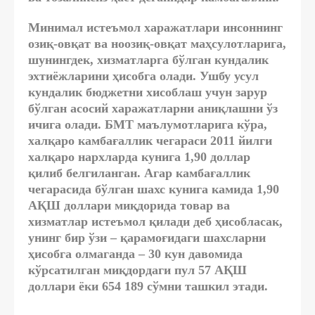
Минимал истеъмол харажатлари инсоннинг
озиқ-овқат ва ноозиқ-овқат маҳсулотларига,
шунингдек, хизматларга бўлган кундалик
эхтиёжларини ҳисобга олади. Ушбу усул
кундалик бюджетни хисоблаш учун зарур
бўлган асосий харажатларни аниқлашни ўз
ичига олади. БМТ маълумотларига кўра,
халқаро камбағаллик чегараси 2011 йилги
халқаро нархларда кунига 1,90 доллар
қилиб белгиланган. Агар камбағаллик
чегарасида бўлган шахс кунига камида 1,90
АҚШ доллари миқдорида товар ва
хизматлар истеъмол қилади деб ҳисобласак,
унинг бир ўзи – қарамоғидаги шахсларни
ҳисобга олмаганда – 30 кун давомида
кўрсатилган миқдордаги пул 57 АҚШ
доллари ёки 654 189 сўмни ташкил этади.