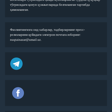
тўғрисидаги қонун ҳужжатларида белгиланган тартибда
ҳимояланган.
Фаолиятингизга оид хабарлар, тадбирларнинг пресс-
релизларини қуйидаги электрон почтага юборинг:
nuqtainazar@umail.uz.