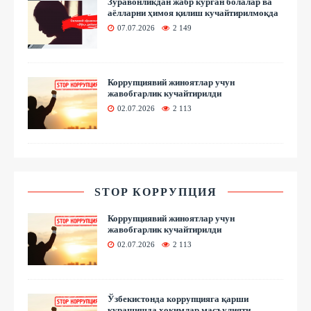
Зўравонликдан жабр кўрган болалар ва
аёлларни ҳимоя қилиш кучайтирилмоқда
07.07.2026
2 149
Коррупциявий жиноятлар учун
жавобгарлик кучайтирилди
02.07.2026
2 113
STOP КОРРУПЦИЯ
Коррупциявий жиноятлар учун
жавобгарлик кучайтирилди
02.07.2026
2 113
Ўзбекистонда коррупцияга қарши
курашишда ҳокимлар масъулияти