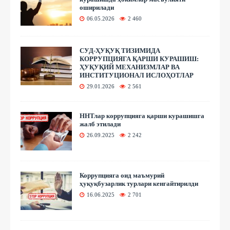
оширилади
06.05.2026
2 460
СУД-ҲУҚУҚ ТИЗИМИДА
КОРРУПЦИЯГА ҚАРШИ КУРАШИШ:
ҲУҚУҚИЙ МЕХАНИЗМЛАР ВА
ИНСТИТУЦИОНАЛ ИСЛОҲОТЛАР
29.01.2026
2 561
ННТлар коррупцияга қарши курашишга
жалб этилади
26.09.2025
2 242
Коррупцияга оид маъмурий
ҳуқуқбузарлик турлари кенгайтирилди
16.06.2025
2 701