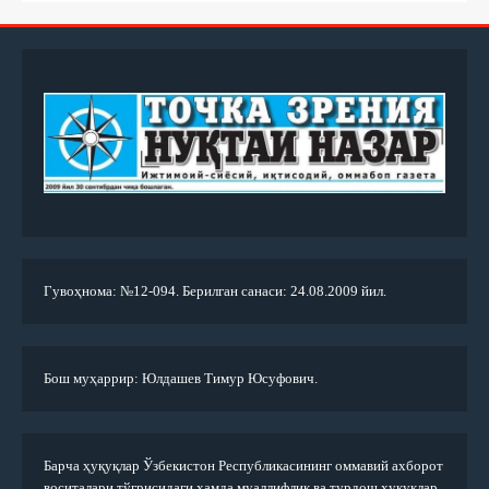
Гувоҳнома: №12-094. Берилган санаси: 24.08.2009 йил.
Бош муҳаррир: Юлдашев Тимур Юсуфович.
Барча ҳуқуқлар Ўзбекистон Республикасининг оммавий ахборот
воситалари тўғрисидаги ҳамда муаллифлик ва турдош ҳуқуқлар