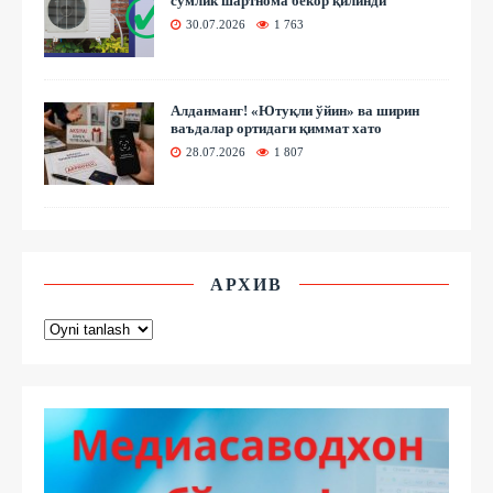
сўмлик шартнома бекор қилинди
30.07.2026
1 763
Алданманг! «Ютуқли ўйин» ва ширин
ваъдалар ортидаги қиммат хато
28.07.2026
1 807
АРХИВ