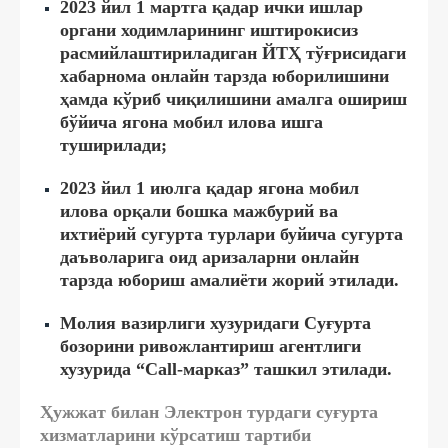
2023 йил 1 мартга қадар ички ишлар
органи ходимларининг иштирокисиз
расмийлаштириладиган ЙТҲ тўғрисидаги
хабарнома онлайн тарзда юборилишини
ҳамда кўриб чиқилишини амалга ошириш
бўйича ягона мобил илова ишга
туширилади;
2023 йил 1 июлга қадар ягона мобил
илова орқали бошка мажбурий ва
ихтиёрий сугурта турлари буйича сугурта
даъволарига оид аризаларни онлайн
тарзда юбориш амалиёти жорий этилади.
Молия вазирлиги хузуридаги Суғурта
бозорини ривожлантириш агентлиги
хузурида “Call-марказ” ташкил этилади.
Ҳужжат билан Электрон турдаги суғурта
хизматларини кўрсатиш тартиби