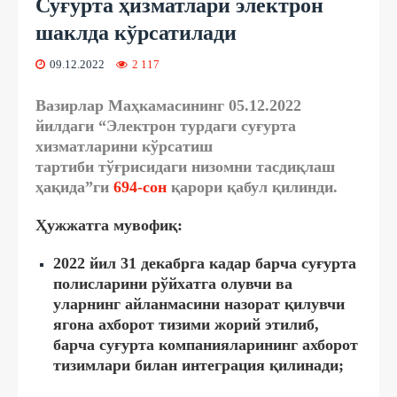
Суғурта ҳизматлари электрон
шаклда кўрсатилади
09.12.2022
2 117
Вазирлар Маҳкамасининг 05.12.2022
йилдаги “Электрон турдаги суғурта
хизматларини кўрсатиш
тартиби
тўғрисидаги низомни тасдиқлаш
ҳақида
”ги
694
-сон
қарори қабул қилинди.
Ҳужжатга мувофиқ:
2022 йил 31 декабрга кадар барча суғурта
полисларини рўйхатга олувчи ва
уларнинг айланмасини назорат қилувчи
ягона ахборот тизими жорий этилиб,
барча суғурта компанияларининг ахборот
тизимлари билан интеграция қилинади;