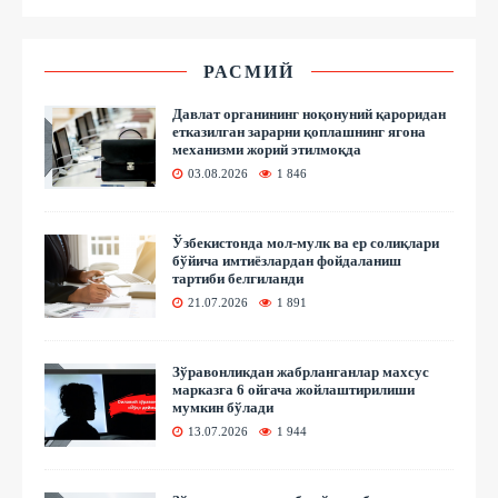
РАСМИЙ
Давлат органининг ноқонуний қароридан
етказилган зарарни қоплашнинг ягона
механизми жорий этилмоқда
03.08.2026
1 846
Ўзбекистонда мол-мулк ва ер солиқлари
бўйича имтиёзлардан фойдаланиш
тартиби белгиланди
21.07.2026
1 891
Зўравонликдан жабрланганлар махсус
марказга 6 ойгача жойлаштирилиши
мумкин бўлади
13.07.2026
1 944