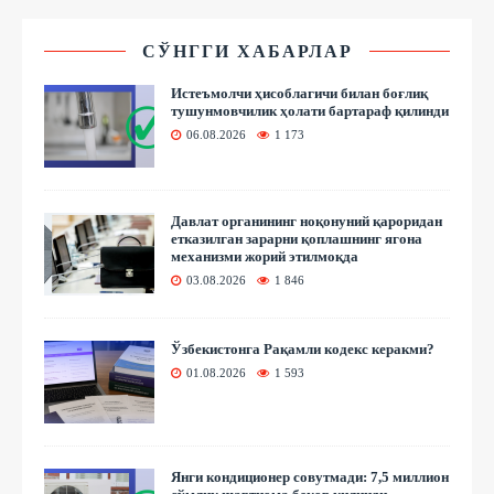
СЎНГГИ ХАБАРЛАР
Истеъмолчи ҳисоблагичи билан боғлиқ
тушунмовчилик ҳолати бартараф қилинди
06.08.2026
1 173
Давлат органининг ноқонуний қароридан
етказилган зарарни қоплашнинг ягона
механизми жорий этилмоқда
03.08.2026
1 846
Ўзбекистонга Рақамли кодекс керакми?
01.08.2026
1 593
Янги кондиционер совутмади: 7,5 миллион