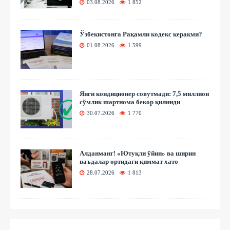
03.08.2026
1 852
Ўзбекистонга Рақамли кодекс керакми?
01.08.2026
1 599
Янги кондиционер совутмади: 7,5 миллион
сўмлик шартнома бекор қилинди
30.07.2026
1 770
Алданманг! «Ютуқли ўйин» ва ширин
ваъдалар ортидаги қиммат хато
28.07.2026
1 813