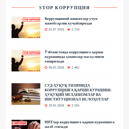
STOP КОРРУПЦИЯ
Коррупциявий жиноятлар учун
жавобгарлик кучайтирилди
02.07.2026
2 119
Ўзбекистонда коррупцияга қарши
курашишда ҳокимлар масъулияти
оширилади
06.05.2026
2 462
СУД-ҲУҚУҚ ТИЗИМИДА
КОРРУПЦИЯГА ҚАРШИ КУРАШИШ:
ҲУҚУҚИЙ МЕХАНИЗМЛАР ВА
ИНСТИТУЦИОНАЛ ИСЛОҲОТЛАР
29.01.2026
2 565
ННТлар коррупцияга қарши курашишга
жалб этилади