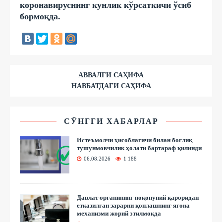
коронавируснинг кунлик кўрсаткичи ўсиб
бормоқда.
АВВАЛГИ САҲИФА
НАВБАТДАГИ САҲИФА
СЎНГГИ ХАБАРЛАР
Истеъмолчи ҳисоблагичи билан боғлиқ
тушунмовчилик ҳолати бартараф қилинди
06.08.2026
1 188
Давлат органининг ноқонуний қароридан
етказилган зарарни қоплашнинг ягона
механизми жорий этилмоқда