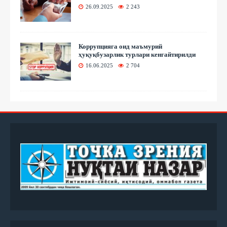
26.09.2025
2 243
Коррупцияга оид маъмурий
ҳуқуқбузарлик турлари кенгайтирилди
16.06.2025
2 704