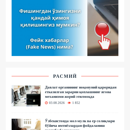
РАСМИЙ
Давлат органининг ноқонуний қароридан
етказилган зарарни қоплашнинг ягона
механизми жорий этилмоқда
03.08.2026
1 852
Ўзбекистонда мол-мулк ва ер солиқлари
бўйича имтиёзлардан фойдаланиш