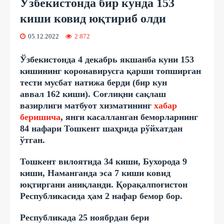
Ўзбекистонда бир кунда 153
киши ковид юқтириб олди
05.12.2022
2 872
Ўзбекистонда 4 декабрь якшанба куни 153
кишининг коронавирусга қарши топширган
тести мусбат натижа берди (бир кун
аввал 162 киши). Соғлиқни сақлаш
вазирлиги матбуот хизматининг
хабар
беришича
, янги касалланган беморларнинг
84 нафари Тошкент шаҳрида рўйхатдан
ўтган.
Тошкент вилоятида 34 киши, Бухорода 9
киши, Наманганда эса 7 киши ковид
юқтиргани аниқланди. Қорақалпоғистон
Республикасида ҳам 2 нафар бемор бор.
Республикада 25 ноябрдан бери