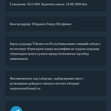
Гувоҳнома: №12-094. Берилган санаси: 24.08.2009 йил.
Бош муҳаррир: Юлдашев Тимур Юсуфович.
Барча ҳуқуқлар Ўзбекистон Республикасининг оммавий ахборот
воситалари тўғрисидаги ҳамда муаллифлик ва турдош ҳуқуқлар
тўғрисидаги қонун ҳужжатларида белгиланган тартибда
ҳимояланган.
Фаолиятингизга оид хабарлар, тадбирларнинг пресс-
релизларини қуйидаги электрон почтага юборинг:
nuqtainazar@umail.uz.