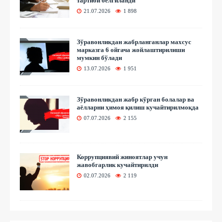
тартиби белгиланди
21.07.2026
1 898
Зўравонликдан жабрланганлар махсус
марказга 6 ойгача жойлаштирилиши
мумкин бўлади
13.07.2026
1 951
Зўравонликдан жабр кўрган болалар ва
аёлларни ҳимоя қилиш кучайтирилмоқда
07.07.2026
2 155
Коррупциявий жиноятлар учун
жавобгарлик кучайтирилди
02.07.2026
2 119