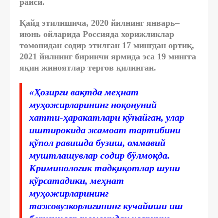
раиси.
Қайд этилишича, 2020 йилнинг январь–
июнь ойларида Россияда хорижликлар
томонидан содир этилган 17 мингдан ортиқ,
2021 йилнинг биринчи ярмида эса 19 мингга
яқин жиноятлар тергов қилинган.
«Ҳозирги вақтда меҳнат
муҳожирларининг ноқонуний
хатти-ҳаракатлари кўпайган, улар
иштирокида жамоат тартибини
қўпол равишда бузиш, оммавий
муштлашувлар содир бўлмоқда.
Криминологик тадқиқотлар шуни
кўрсатадики, меҳнат
муҳожирларининг
тажовузкорлигининг кучайиши иш