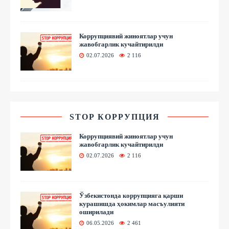
Коррупциявий жиноятлар учун
жавобгарлик кучайтирилди
02.07.2026
2 116
STOP КОРРУПЦИЯ
Коррупциявий жиноятлар учун
жавобгарлик кучайтирилди
02.07.2026
2 116
Ўзбекистонда коррупцияга қарши
курашишда ҳокимлар масъулияти
оширилади
06.05.2026
2 461