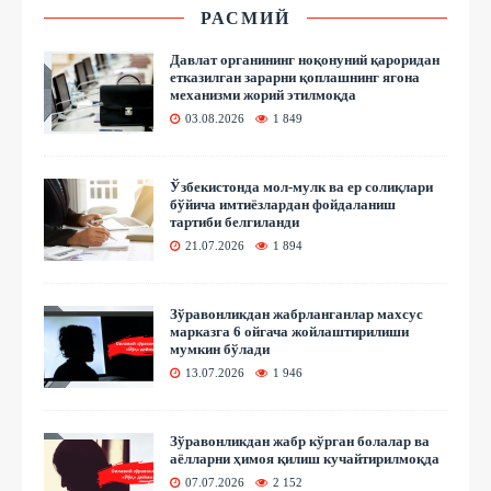
РАСМИЙ
Давлат органининг ноқонуний қароридан
етказилган зарарни қоплашнинг ягона
механизми жорий этилмоқда
03.08.2026
1 849
Ўзбекистонда мол-мулк ва ер солиқлари
бўйича имтиёзлардан фойдаланиш
тартиби белгиланди
21.07.2026
1 894
Зўравонликдан жабрланганлар махсус
марказга 6 ойгача жойлаштирилиши
мумкин бўлади
13.07.2026
1 946
Зўравонликдан жабр кўрган болалар ва
аёлларни ҳимоя қилиш кучайтирилмоқда
07.07.2026
2 152