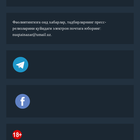
Фаолиятингизга оид хабарлар, тадбирларнинг пресс-
релизларини қуйидаги электрон почтага юборинг:
nuqtainazar@umail.uz.