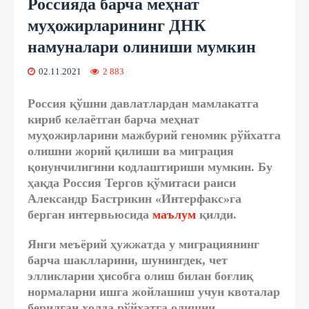
Россияда барча меҳнат
муҳожирларининг ДНК
намуналари олиниши мумкин
02.11.2021
2 883
Россия қўшни давлатлардан мамлакатга
кириб келаётган барча меҳнат
муҳожирларини мажбурий геномик рўйхатга
олишни жорий қилиши ва миграция
қонунчилигини кодлаштириши мумкин. Бу
ҳақда Россия Тергов қўмитаси раиси
Aлександр Бастрикин «Интерфакс»га
берган интервьюсида
маълум
қилди.
Янги меъёрий ҳужжатда у миграциянинг
барча шаклларини, шунингдек, чет
элликларни ҳисобга олиш билан боғлиқ
нормаларни ишга жойлашиш учун квоталар
берилган ҳолда рўйхатга олишни,