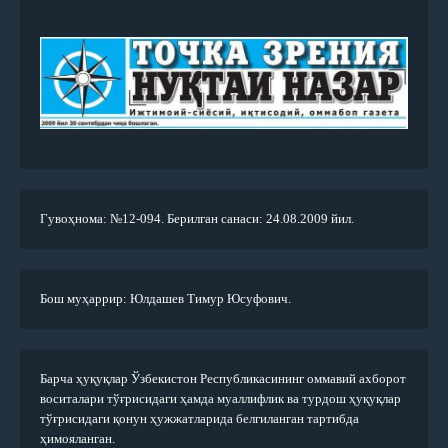
Гувоҳнома: №12-094. Берилган санаси: 24.08.2009 йил.
Бош муҳаррир: Юлдашев Тимур Юсуфович.
Барча ҳуқуқлар Ўзбекистон Республикасининг оммавий ахборот
воситалари тўғрисидаги ҳамда муаллифлик ва турдош ҳуқуқлар
тўғрисидаги қонун ҳужжатларида белгиланган тартибда
ҳимояланган.