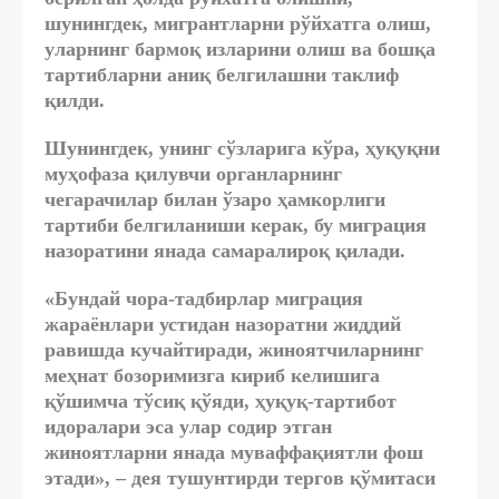
шунингдек, мигрантларни рўйхатга олиш,
уларнинг бармоқ изларини олиш ва бошқа
тартибларни аниқ белгилашни таклиф
қилди.
Шунингдек, унинг сўзларига кўра, ҳуқуқни
муҳофаза қилувчи органларнинг
чегарачилар билан ўзаро ҳамкорлиги
тартиби белгиланиши керак, бу миграция
назоратини янада самаралироқ қилади.
«Бундай чора-тадбирлар миграция
жараёнлари устидан назоратни жиддий
равишда кучайтиради, жиноятчиларнинг
меҳнат бозоримизга кириб келишига
қўшимча тўсиқ қўяди, ҳуқуқ-тартибот
идоралари эса улар содир этган
жиноятларни янада муваффақиятли фош
этади», – дея тушунтирди тергов қўмитаси