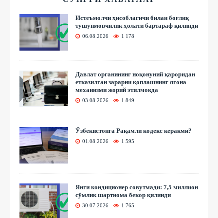
Истеъмолчи ҳисоблагичи билан боғлиқ
тушунмовчилик ҳолати бартараф қилинди
06.08.2026
1 178
Давлат органининг ноқонуний қароридан
етказилган зарарни қоплашнинг ягона
механизми жорий этилмоқда
03.08.2026
1 849
Ўзбекистонга Рақамли кодекс керакми?
01.08.2026
1 595
Янги кондиционер совутмади: 7,5 миллион
сўмлик шартнома бекор қилинди
30.07.2026
1 765