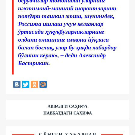
берувчилар томонидан уларнинг
ижтимоий-маиший шароитларини
нотўғри ташкил этиш, шунингдек,
Россияга ишлаш учун келганлар
ўртасида ҳуқуқбузарликларнинг
олдини олишнинг имкони йўқлиги
билан боғлиқ, улар бу ҳақда хабардор
бўлиши керак»,
– деди Aлександр
Бастрикин.
АВВАЛГИ САҲИФА
НАВБАТДАГИ САҲИФА
СЎНГГИ ХАБАРЛАР