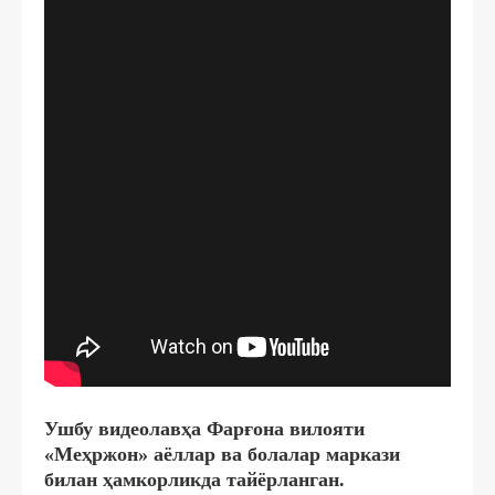
Ушбу видеолавҳа Фарғона вилояти
«Меҳржон» аёллар ва болалар маркази
билан ҳамкорликда тайёрланган.