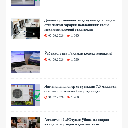
Давлат органининг ноқонуний қароридан
етказилган зарарни қоплашнинг ягона
механизми жорий этилмоқда
03.08.2026
1 843
Ўзбекистонга Рақамли кодекс керакми?
01.08.2026
1 590
Янги кондиционер совутмади: 7,5 миллион
сўмлик шартнома бекор қилинди
30.07.2026
1 760
Алданманг! «Ютуқли ўйин» ва ширин
ваъдалар ортидаги қиммат хато