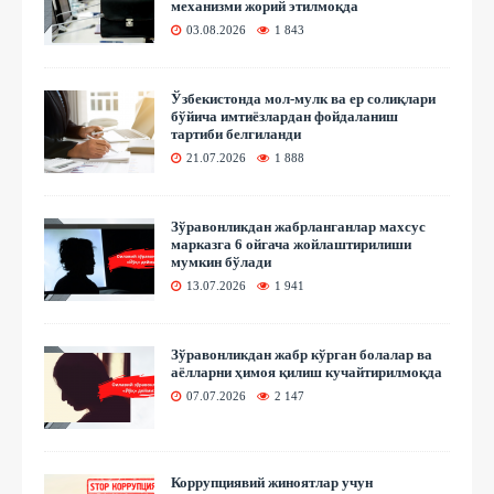
механизми жорий этилмоқда
03.08.2026
1 843
Ўзбекистонда мол-мулк ва ер солиқлари
бўйича имтиёзлардан фойдаланиш
тартиби белгиланди
21.07.2026
1 888
Зўравонликдан жабрланганлар махсус
марказга 6 ойгача жойлаштирилиши
мумкин бўлади
13.07.2026
1 941
Зўравонликдан жабр кўрган болалар ва
аёлларни ҳимоя қилиш кучайтирилмоқда
07.07.2026
2 147
Коррупциявий жиноятлар учун