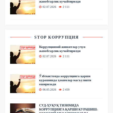
жавобгарлик кучайтирилди
02.07.2026
2 111
STOP КОРРУПЦИЯ
Коррупциявий жиноятлар учун
жавобгарлик кучайтирилди
02.07.2026
2 111
Ўзбекистонда коррупцияга қарши
курашишда ҳокимлар масъулияти
оширилади
06.05.2026
2 459
СУД-ҲУҚУҚ ТИЗИМИДА
КОРРУПЦИЯГА ҚАРШИ КУРАШИШ: