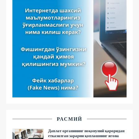
РАСМИЙ
Давлат органининг ноқонуний қароридан
етказилган зарарни қоплашнинг ягона