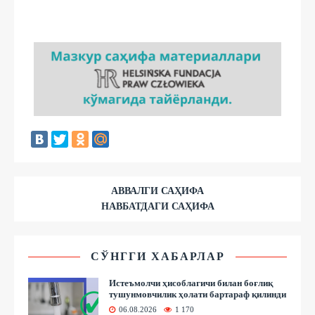
АВВАЛГИ САҲИФА
НАВБАТДАГИ САҲИФА
СЎНГГИ ХАБАРЛАР
Истеъмолчи ҳисоблагичи билан боғлиқ
тушунмовчилик ҳолати бартараф қилинди
06.08.2026
1 170