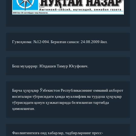
Гувоҳнома: №12-094. Берилган санаси: 24.08.2009 йил.
Бош муҳаррир: Юлдашев Тимур Юсуфович.
Барча ҳуқуқлар Ўзбекистон Республикасининг оммавий ахборот
воситалари тўғрисидаги ҳамда муаллифлик ва турдош ҳуқуқлар
тўғрисидаги қонун ҳужжатларида белгиланган тартибда
ҳимояланган.
Фаолиятингизга оид хабарлар, тадбирларнинг пресс-