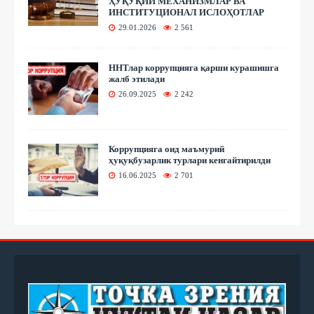
ҲУҚУҚИЙ МЕХАНИЗМЛАР ВА
ИНСТИТУЦИОНАЛ ИСЛОҲОТЛАР
29.01.2026
2 561
ННТлар коррупцияга қарши курашишга
жалб этилади
26.09.2025
2 242
Коррупцияга оид маъмурий
ҳуқуқбузарлик турлари кенгайтирилди
16.06.2025
2 701