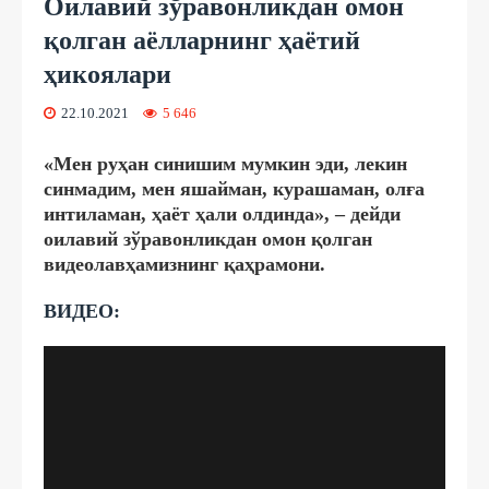
Оилавий зўравонликдан омон
қолган аёлларнинг ҳаётий
ҳикоялари
22.10.2021
5 646
«Мен руҳан синишим мумкин эди, лекин
синмадим, мен яшайман, курашаман, олға
интиламан, ҳаёт ҳали олдинда», – дейди
оилавий зўравонликдан омон қолган
видеолавҳамизнинг қаҳрамони.
ВИДЕО: