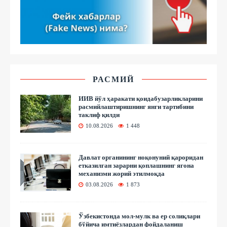
РАСМИЙ
ИИВ йўл ҳаракати қоидабузарликларини
расмийлаштиришнинг янги тартибини
таклиф қилди
10.08.2026
1 448
Давлат органининг ноқонуний қароридан
етказилган зарарни қоплашнинг ягона
механизми жорий этилмоқда
03.08.2026
1 873
Ўзбекистонда мол-мулк ва ер солиқлари
бўйича имтиёзлардан фойдаланиш