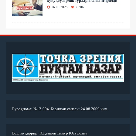
ҳуқуқбузарлик турлари кенгайтирилди
16.06.2025
2 706
Гувоҳнома: №12-094. Берилган санаси: 24.08.2009 йил.
Бош муҳаррир: Юлдашев Тимур Юсуфович.