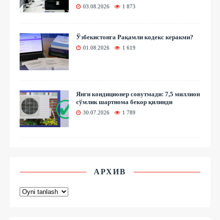
03.08.2026
1 873
Ўзбекистонга Рақамли кодекс керакми?
01.08.2026
1 619
Янги кондиционер совутмади: 7,5 миллион
сўмлик шартнома бекор қилинди
30.07.2026
1 789
АРХИВ