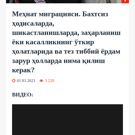
Меҳнат миграцияси. Бахтсиз
ҳодисаларда,
шикастланишларда, заҳарланиш
ёки касалликнинг ўткир
ҳолатларида ва тез тиббий ёрдам
зарур ҳолларда нима қилиш
керак?
01.03.2021
3 228
ВИДЕО: