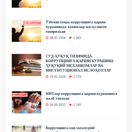
Ўзбекистонда коррупцияга қарши
курашишда ҳокимлар масъулияти
оширилади
06.05.2026
2 465
СУД-ҲУҚУҚ ТИЗИМИДА
КОРРУПЦИЯГА ҚАРШИ КУРАШИШ:
ҲУҚУҚИЙ МЕХАНИЗМЛАР ВА
ИНСТИТУЦИОНАЛ ИСЛОҲОТЛАР
29.01.2026
2 570
ННТлар коррупцияга қарши курашишга
жалб этилади
26.09.2025
2 245
Коррупцияга оид маъмурий