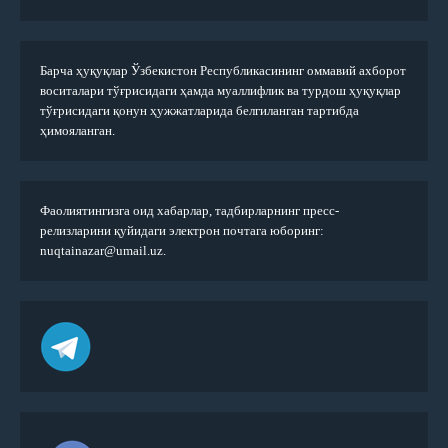
Барча ҳуқуқлар Ўзбекистон Республикасининг оммавий ахборот
воситалари тўғрисидаги ҳамда муаллифлик ва турдош ҳуқуқлар
тўғрисидаги қонун ҳужжатларида белгиланган тартибда
ҳимояланган.
Фаолиятингизга оид хабарлар, тадбирларнинг пресс-
релизларини қуйидаги электрон почтага юборинг:
nuqtainazar@umail.uz.