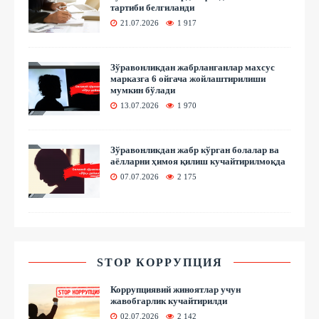
тартиби белгиланди
21.07.2026
1 917
Зўравонликдан жабрланганлар махсус
марказга 6 ойгача жойлаштирилиши
мумкин бўлади
13.07.2026
1 970
Зўравонликдан жабр кўрган болалар ва
аёлларни ҳимоя қилиш кучайтирилмоқда
07.07.2026
2 175
STOP КОРРУПЦИЯ
Коррупциявий жиноятлар учун
жавобгарлик кучайтирилди
02.07.2026
2 142