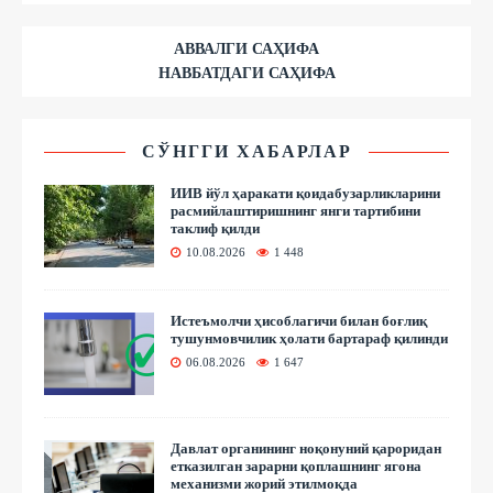
АВВАЛГИ САҲИФА
НАВБАТДАГИ САҲИФА
СЎНГГИ ХАБАРЛАР
ИИВ йўл ҳаракати қоидабузарликларини
расмийлаштиришнинг янги тартибини
таклиф қилди
10.08.2026
1 448
Истеъмолчи ҳисоблагичи билан боғлиқ
тушунмовчилик ҳолати бартараф қилинди
06.08.2026
1 647
Давлат органининг ноқонуний қароридан
етказилган зарарни қоплашнинг ягона
механизми жорий этилмоқда