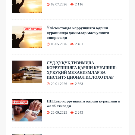
02.07.2026
2 116
Ўзбекистонда коррупцияга қарши
курашишда ҳокимлар масъулияти
оширилади
06.05.2026
2 461
СУД-ҲУҚУҚ ТИЗИМИДА
КОРРУПЦИЯГА ҚАРШИ КУРАШИШ:
ҲУҚУҚИЙ МЕХАНИЗМЛАР ВА
ИНСТИТУЦИОНАЛ ИСЛОҲОТЛАР
29.01.2026
2 563
ННТлар коррупцияга қарши курашишга
жалб этилади
26.09.2025
2 243