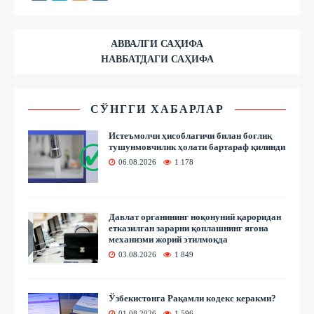
АВВАЛГИ САҲИФА
НАВБАТДАГИ САҲИФА
СЎНГГИ ХАБАРЛАР
Истеъмолчи ҳисоблагичи билан боғлиқ
тушунмовчилик ҳолати бартараф қилинди
06.08.2026
1 178
Давлат органининг ноқонуний қароридан
етказилган зарарни қоплашнинг ягона
механизми жорий этилмоқда
03.08.2026
1 849
Ўзбекистонга Рақамли кодекс керакми?
01.08.2026
1 596