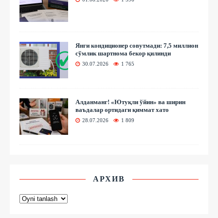
Янги кондиционер совутмади: 7,5 миллион
сўмлик шартнома бекор қилинди
30.07.2026
1 765
Алданманг! «Ютуқли ўйин» ва ширин
ваъдалар ортидаги қиммат хато
28.07.2026
1 809
АРХИВ