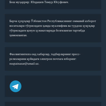
Бош муҳаррир: Юлдашев Тимур Юсуфович.
Барча ҳуқуқлар Ўзбекистон Республикасининг оммавий ахборот
воситалари тўғрисидаги ҳамда муаллифлик ва турдош ҳуқуқлар
тўғрисидаги қонун ҳужжатларида белгиланган тартибда
ҳимояланган.
Фаолиятингизга оид хабарлар, тадбирларнинг пресс-
релизларини қуйидаги электрон почтага юборинг:
nuqtainazar@umail.uz.