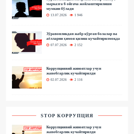
марказга 6 ойгача жойлаштирилиши
мумкин бўлади
13.07.2026
1 946
Зўравонликдан жабр кўрган болалар ва
аёлларни ҳимоя қилиш кучайтирилмоқда
07.07.2026
2 152
Коррупциявий жиноятлар учун
жавобгарлик кучайтирилди
02.07.2026
2 116
STOP КОРРУПЦИЯ
Коррупциявий жиноятлар учун
жавобгарлик кучайтирилди