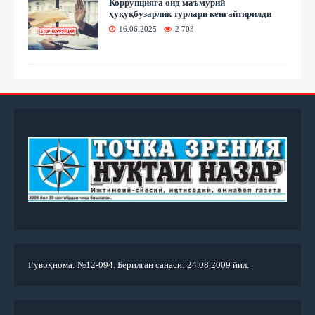
Коррупцияга оид маъмурий
ҳуқуқбузарлик турлари кенгайтирилди
16.06.2025
2 703
Гувоҳнома: №12-094. Берилган санаси: 24.08.2009 йил.