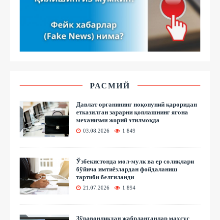
РАСМИЙ
Давлат органининг ноқонуний қароридан
етказилган зарарни қоплашнинг ягона
механизми жорий этилмоқда
03.08.2026
1 849
Ўзбекистонда мол-мулк ва ер солиқлари
бўйича имтиёзлардан фойдаланиш
тартиби белгиланди
21.07.2026
1 894
Зўравонликдан жабрланганлар махсус