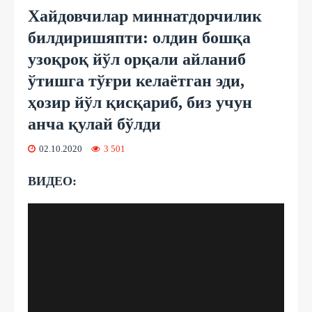
Хайдовчилар миннатдорчилик
билдиришяпти: олдин бошқа
узоқроқ йўл орқали айланиб
ўтишга тўғри келаётган эди,
ҳозир йўл қисқариб, биз учун
анча қулай бўлди
02.10.2020
3 501
ВИДЕО: