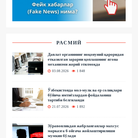
РАСМИЙ
Давлат органининг ноқонуний қароридан
етказилган зарарни қоплашнинг ягона
механизми жорий этилмоқда
03.08.2026
1 848
Ўзбекистонда мол-мулк ва ер солиқлари
бўйича имтиёзлардан фойдаланиш
тартиби белгиланди
21.07.2026
1 892
Зўравонликдан жабрланганлар махсус
марказга 6 ойгача жойлаштирилиши
мумкин бўлади