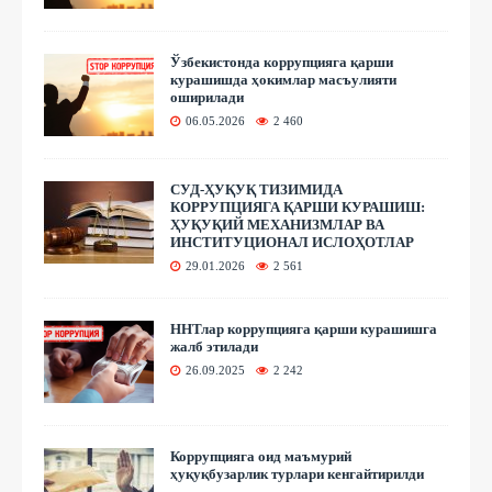
Ўзбекистонда коррупцияга қарши
курашишда ҳокимлар масъулияти
оширилади
06.05.2026
2 460
СУД-ҲУҚУҚ ТИЗИМИДА
КОРРУПЦИЯГА ҚАРШИ КУРАШИШ:
ҲУҚУҚИЙ МЕХАНИЗМЛАР ВА
ИНСТИТУЦИОНАЛ ИСЛОҲОТЛАР
29.01.2026
2 561
ННТлар коррупцияга қарши курашишга
жалб этилади
26.09.2025
2 242
Коррупцияга оид маъмурий
ҳуқуқбузарлик турлари кенгайтирилди