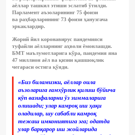
аёллар ташкил этиши эслатиб ўтилди.
Парламент аъзоларининг 75 фоизи
ва раҳбарларининг 73 фоизи ҳанузгача
эркаклардир.
Жорий йил коронавирус пандемияси
туфайли аёлларнинг аҳволи ёмонлашди.
БМТ маълумотларига кўра, пандемия яна
47 миллион аёл ва қизни қашшоқлик
чегараси остига қўяди.
«Биз биламизки, аёллар оила
аъзоларига ғамхўрлик қилиш бўйича
кўп вазифаларни ўз зиммаларига
олишади; улар камроқ иш ҳақи
оладилар, шу сабабли камроқ
тежаш имкониятига эга; одатда
улар барқарор иш жойларида