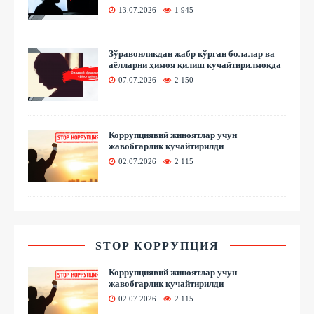
13.07.2026
1 945
Зўравонликдан жабр кўрган болалар ва
аёлларни ҳимоя қилиш кучайтирилмоқда
07.07.2026
2 150
Коррупциявий жиноятлар учун
жавобгарлик кучайтирилди
02.07.2026
2 115
STOP КОРРУПЦИЯ
Коррупциявий жиноятлар учун
жавобгарлик кучайтирилди
02.07.2026
2 115