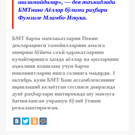
ишламайдилар», — дея таъкидлади
БМТнинг Аёллар бўлими раҳбари
Фумзиле Мламбо-Нгкука.
БМТ барча мамлакатларни Пекин
декларацияси тамойилларини амалга
ошириш бўйича саъй-ҳаракатларини
кучайтиришга ҳамда аёллар ва қизларнинг
аҳволини яхшилаш учун барча
имкониятларни ишга солишга чақирди. 1
октябрь куни БМТ Бош ассамблеясининг
яқинлашиб келаётган сессияси доирасида
дунё раҳбарлари иштирокида шу мавзуга
бағишланган учрашув бўлиб ўтиши
режалаштирилган.