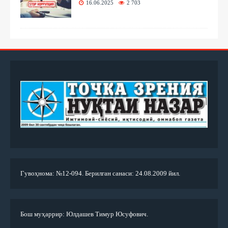
16.06.2025
2 703
Гувоҳнома: №12-094. Берилган санаси: 24.08.2009 йил.
Бош муҳаррир: Юлдашев Тимур Юсуфович.