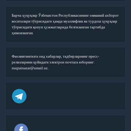
Барча ҳуқуқлар Ўзбекистон Республикасининг оммавий ахборот
воситалари тўғрисидаги ҳамда муаллифлик ва турдош ҳуқуқлар
тўғрисидаги қонун ҳужжатларида белгиланган тартибда
ҳимояланган.
Фаолиятингизга оид хабарлар, тадбирларнинг пресс-
релизларини қуйидаги электрон почтага юборинг:
nuqtainazar@umail.uz.