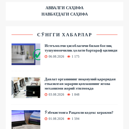
АВВАЛГИ САҲИФА
НАВБАТДАГИ САҲИФА
СЎНГГИ ХАБАРЛАР
Истеъмолчи ҳисоблагичи билан боғлиқ
тушунмовчилик ҳолати бартараф қилинди
06.08.2026
1 175
Давлат органининг ноқонуний қароридан
етказилган зарарни қоплашнинг ягона
механизми жорий этилмоқда
03.08.2026
1 848
Ўзбекистонга Рақамли кодекс керакми?
01.08.2026
1 594