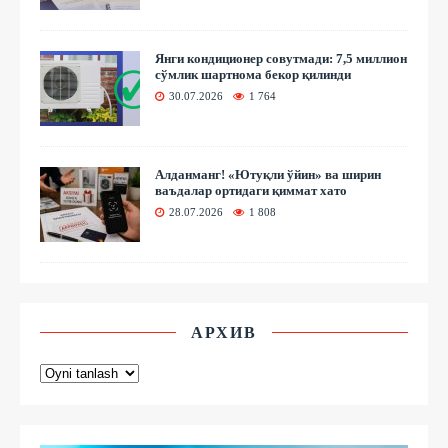
Янги кондиционер совутмади: 7,5 миллион
сўмлик шартнома бекор қилинди
30.07.2026
1 764
Алданманг! «Ютуқли ўйин» ва ширин
ваъдалар ортидаги қиммат хато
28.07.2026
1 808
АРХИВ