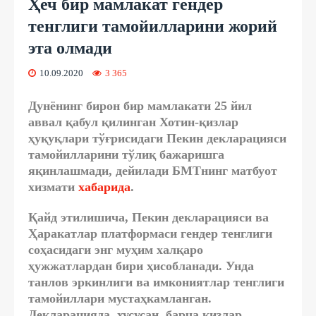
Ҳеч бир мамлакат гендер
тенглиги тамойилларини жорий
эта олмади
10.09.2020
3 365
Дунёнинг бирон бир мамлакати 25 йил
аввал қабул қилинган Хотин-қизлар
ҳуқуқлари тўғрисидаги Пекин декларацияси
тамойилларини тўлиқ бажаришга
яқинлашмади, дейилади БМТнинг матбуот
хизмати
хабарида
.
Қайд этилишича, Пекин декларацияси ва
Ҳаракатлар платформаси гендер тенглиги
соҳасидаги энг муҳим халқаро
ҳужжатлардан бири ҳисобланади. Унда
танлов эркинлиги ва имкониятлар тенглиги
тамойиллари мустаҳкамланган.
Декларацияда, хусусан, барча қизлар