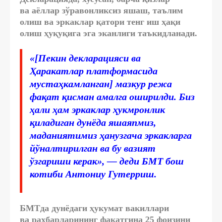
ва аёллар зўравонликсиз яшаш, таълим
олиш ва эркаклар қатори тенг иш ҳақи
олиш ҳуқуқига эга эканлиги таъкидланади.
«[Пекин декларацияси ва
Ҳаракатлар платформасида
мустаҳкамланган] мазкур режа
фақат қисман амалга оширилди. Биз
ҳали ҳам эркаклар ҳукмронлик
қиладиган дунёда яшаяпмиз,
маданиятимиз ҳанузгача эркакларга
йўналтирилган ва бу вазият
ўзгариши керак», — деди БМТ бош
котиби Антониу Гутерриш.
БМТда дунёдаги ҳукумат вакиллари
ва раҳбарларининг фақатгина 25 фоизини