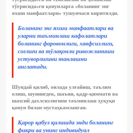
тўғрисида»ги қонунларга «боланинг энг
яхши манфаатлари» тушунчаси киритилди.
Боланинг энг яхши манфаатлари ва
уларни таъминлаш кафолатлари
боланинг фаровонлиги, хавфсизлиги,
соғлиғи ва тўлақонли ривожланиши
устуворлигини танлашни
англатади.
Шундай қилиб, оилада улғайиш, таълим
олиш, шунингдек, шаъни, қадр-қиммати ва
шахсий дахлсизлигини таъминлаш ҳуқуқи
қонун билан мустаҳкамланган.
Қарор қабул қилишда энди боланинг
фикри ва унинг индивидуал