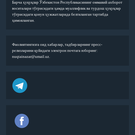
Барча ҳуқуқлар Ўзбекистон Республикасининг оммавий ахборот
воситалари тўғрисидаги ҳамда муаллифлик ва турдош ҳуқуқлар
тўғрисидаги қонун ҳужжатларида белгиланган тартибда
ҳимояланган.
Фаолиятингизга оид хабарлар, тадбирларнинг пресс-
релизларини қуйидаги электрон почтага юборинг:
nuqtainazar@umail.uz.