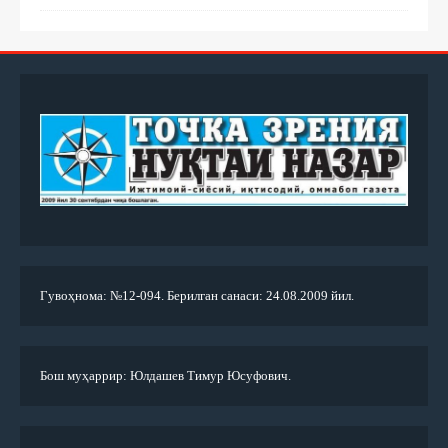
Гувоҳнома: №12-094. Берилган санаси: 24.08.2009 йил.
Бош муҳаррир: Юлдашев Тимур Юсуфович.