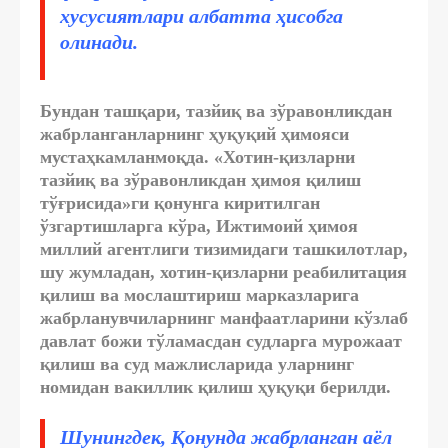
хусусиятлари албатта ҳисобга
олинади.
Бундан ташқари, тазйиқ ва зўравонликдан
жабрланганларнинг ҳуқуқий ҳимояси
мустаҳкамланмоқда. «Хотин-қизларни
тазйиқ ва зўравонликдан ҳимоя қилиш
тўғрисида»ги қонунга киритилган
ўзгартишларга кўра, Ижтимоий ҳимоя
миллий агентлиги тизимидаги ташкилотлар,
шу жумладан, хотин-қизларни реабилитация
қилиш ва мослаштириш марказларига
жабрланувчиларнинг манфаатларини кўзлаб
давлат божи тўламасдан судларга мурожаат
қилиш ва суд мажлисларида уларнинг
номидан вакиллик қилиш ҳуқуқи берилди.
Шунингдек, Қонунда жабрланган аёл