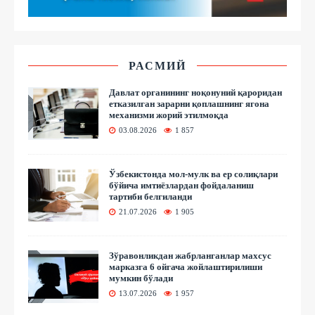
РАСМИЙ
Давлат органининг ноқонуний қароридан
етказилган зарарни қоплашнинг ягона
механизми жорий этилмоқда
03.08.2026
1 857
Ўзбекистонда мол-мулк ва ер солиқлари
бўйича имтиёзлардан фойдаланиш
тартиби белгиланди
21.07.2026
1 905
Зўравонликдан жабрланганлар махсус
марказга 6 ойгача жойлаштирилиши
мумкин бўлади
13.07.2026
1 957