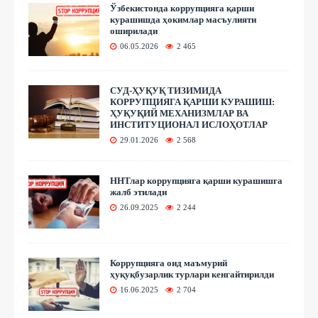
Ўзбекистонда коррупцияга қарши
курашишда ҳокимлар масъулияти
оширилади
06.05.2026
2 465
СУД-ҲУҚУҚ ТИЗИМИДА
КОРРУПЦИЯГА ҚАРШИ КУРАШИШ:
ҲУҚУҚИЙ МЕХАНИЗМЛАР ВА
ИНСТИТУЦИОНАЛ ИСЛОҲОТЛАР
29.01.2026
2 568
ННТлар коррупцияга қарши курашишга
жалб этилади
26.09.2025
2 244
Коррупцияга оид маъмурий
ҳуқуқбузарлик турлари кенгайтирилди
16.06.2025
2 704