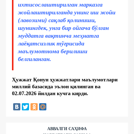
ихтисослаштирилган марказга
жойлаштирилганда унинг иш жойи
(лавозими) сақлаб қолиниши,
шунингдек, унга бир ойгача бўлган
муддатга вақтинча меҳнатга
лаёқатсизлик тўғрисида
маълумотнома берилиши
белгиланган.
Ҳужжат Қонун ҳужжатлари маълумотлари
миллий базасида эълон қилинган ва
02.07.2026 йилдан кучга кирди.
АВВАЛГИ САҲИФА