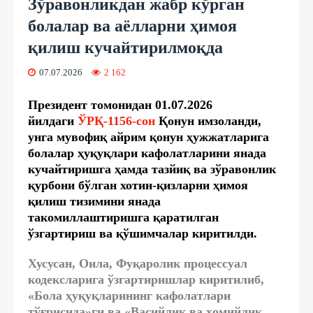
Зўравонликдан жабр кўрган
болалар ва аёлларни ҳимоя
қилиш кучайтирилмоқда
07.07.2026
2 162
Президент томонидан 01.07.2026
йилдаги
ЎРҚ-1156-сон
Қонун имзоланди,
унга мувофиқ айрим қонун ҳужжатларига
болалар ҳуқуқлари кафолатларини янада
кучайтиришга ҳамда тазйиқ ва зўравонлик
қурбони бўлган хотин-қизларни ҳимоя
қилиш тизимини янада
такомиллаштиришга қаратилган
ўзгартириш ва қўшимчалар киритилди.
Хусусан, Оила, Фуқаролик процессуал
кодексларига ўзгартиришлар киритилиб,
«Бола ҳуқуқларининг кафолатлари
тўғрисида»ги ва «Васийлик ва ҳомийлик