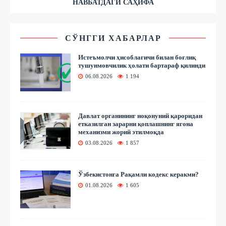
НАВБАТДАГИ САҲИФА
СЎНГГИ ХАБАРЛАР
Истеъмолчи ҳисоблагичи билан боғлиқ
тушунмовчилик ҳолати бартараф қилинди
06.08.2026
1 194
Давлат органининг ноқонуний қароридан
етказилган зарарни қоплашнинг ягона
механизми жорий этилмоқда
03.08.2026
1 857
Ўзбекистонга Рақамли кодекс керакми?
01.08.2026
1 605