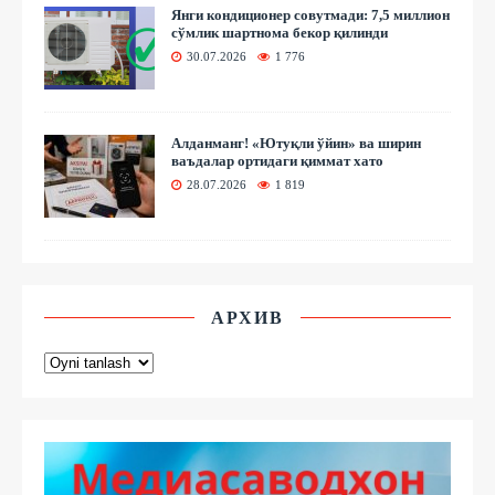
Янги кондиционер совутмади: 7,5 миллион
сўмлик шартнома бекор қилинди
30.07.2026
1 776
Алданманг! «Ютуқли ўйин» ва ширин
ваъдалар ортидаги қиммат хато
28.07.2026
1 819
АРХИВ