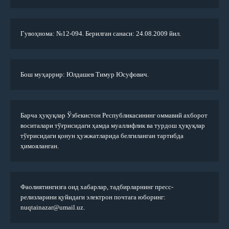
Гувоҳнома: №12-094. Берилган санаси: 24.08.2009 йил.
Бош муҳаррир: Юлдашев Тимур Юсуфович.
Барча ҳуқуқлар Ўзбекистон Республикасининг оммавий ахборот
воситалари тўғрисидаги ҳамда муаллифлик ва турдош ҳуқуқлар
тўғрисидаги қонун ҳужжатларида белгиланган тартибда
ҳимояланган.
Фаолиятингизга оид хабарлар, тадбирларнинг пресс-
релизларини қуйидаги электрон почтага юборинг:
nuqtainazar@umail.uz.