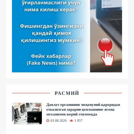
РАСМИЙ
Давлат органининг ноқонуний қароридан
етказилган зарарни қоплашнинг ягона
механизми жорий этилмоқда
03.08.2026
1 857