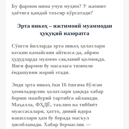
Бу фармон нима учун муҳим? У жамият
ҳаётига қандай таъсир кўрсатади?
Эрта никоҳ – ижтимоий муаммодан
ҳуқуқий назоратга
Сўнгги йилларда эрта никоҳ ҳолатлари
кескин камайгани айтилса-да, айрим
ҳудудларда муаммо сақланиб қолмоқда.
Янги фармон бу масалага тизимли
ёндашувни жорий этади.
Энди эрта никоҳ ёки 16 ёшгача бўлган
ҳомиладорлик ҳолатлари ҳақида хабар
бериш мажбурий тартибга айланади.
Маҳалла, ФҲДЁ, таълим ва тиббиёт
муассасалари, ҳатто, диний идора
вакиллари ҳам бу борада масъул
ҳисобланади. Хабар бермаслик —