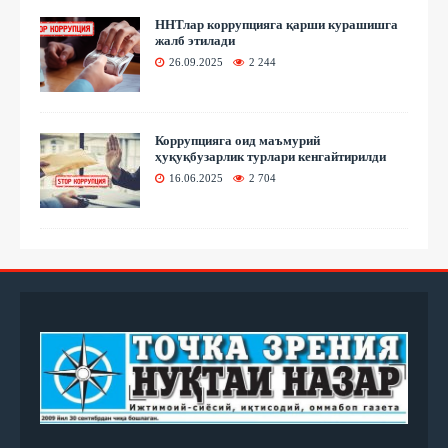
ННТлар коррупцияга қарши курашишга
жалб этилади
26.09.2025
2 244
Коррупцияга оид маъмурий
ҳуқуқбузарлик турлари кенгайтирилди
16.06.2025
2 704