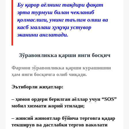
Бу қарор аёлнинг тақдири фақат
эрта турмуш билан чекланиб
қолмаслиги, унинг таълим олиш ва
касб эгаллаш ҳуқуқи устувор
эканини англатади.
Зўравонликка қарши янги босқич
Фармон зўравонликка қарши курашишни
ҳам янги босқичга олиб чиқади.
Эътиборли жиҳатлар:
– ҳимоя ордери берилган аёллар учун “SOS”
мобил хизмати жорий этилади;
– жинсий жиноятлар бўйича терговга қадар
текширув ва дастлабки тергов ваколати