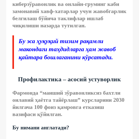
киберзўравонлик ва онлайн-груминг каби
замонавий хавф-хатарлар учун жавобгарлик
белгилаш бўйича таклифлар ишлаб
чиқилиши назарда тутилган.
Бу эса ҳуқуқий тизим рақамли
макондаги таҳдидларга ҳам жавоб
қайтара бошлаганини кўрсатади.
Профилактика – асосий устуворлик
Фармонда “маиший зўравонликсиз бахтли
оилавий ҳаётга тайёрлаш” курсларини 2030
йилгача 100 фоиз қамровга етказиш
вазифаси қўйилган.
Бу нимани англатади?