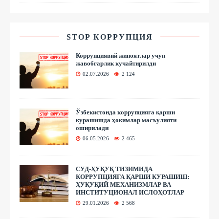
STOP КОРРУПЦИЯ
Коррупциявий жиноятлар учун
жавобгарлик кучайтирилди
02.07.2026
2 124
Ўзбекистонда коррупцияга қарши
курашишда ҳокимлар масъулияти
оширилади
06.05.2026
2 465
СУД-ҲУҚУҚ ТИЗИМИДА
КОРРУПЦИЯГА ҚАРШИ КУРАШИШ:
ҲУҚУҚИЙ МЕХАНИЗМЛАР ВА
ИНСТИТУЦИОНАЛ ИСЛОҲОТЛАР
29.01.2026
2 568