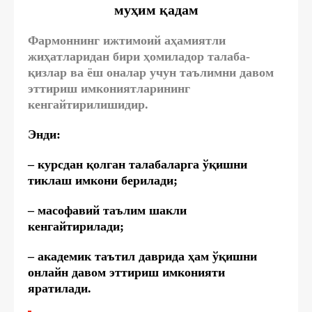
муҳим қадам
Фармоннинг ижтимоий аҳамиятли
жиҳатларидан бири ҳомиладор талаба-
қизлар ва ёш оналар учун таълимни давом
эттириш имкониятларининг
кенгайтирилишидир.
Энди:
– курсдан қолган талабаларга ўқишни
тиклаш имкони берилади;
– масофавий таълим шакли
кенгайтирилади;
– академик таътил даврида ҳам ўқишни
онлайн давом эттириш имконияти
яратилади.