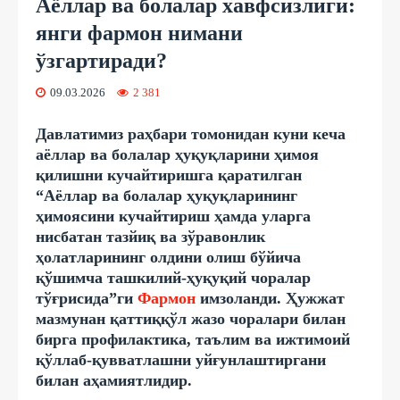
Аёллар ва болалар хавфсизлиги:
янги фармон нимани
ўзгартиради?
09.03.2026
2 381
Давлатимиз раҳбари томонидан куни кеча
аёллар ва болалар ҳуқуқларини ҳимоя
қилишни кучайтиришга қаратилган
“Аёллар ва болалар ҳуқуқларининг
ҳимоясини кучайтириш ҳамда уларга
нисбатан тазйиқ ва зўравонлик
ҳолатларининг олдини олиш бўйича
қўшимча ташкилий-ҳуқуқий чоралар
тўғрисида”ги
Фармон
имзоланди. Ҳужжат
мазмунан қаттиққўл жазо чоралари билан
бирга профилактика, таълим ва ижтимоий
қўллаб-қувватлашни уйғунлаштиргани
билан аҳамиятлидир.