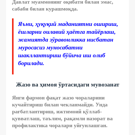
Давлат муаммонинг оқибати билан эмас,
сабаби билан курашмоқда.
Яъни, ҳуқуқий маданиятни ошириш,
ёшларни оилавий ҳаётга тайёрлаш,
жамиятда зўравонликка нисбатан
муросасиз муносабатни
шакллантириш бўйича иш олиб
борилади.
Жазо ва ҳимоя ўртасидаги мувозанат
Янги фармон фақат жазо чораларини
кучайтириш билан чекланмайди. Унда
рағбатлантириш, ижтимоий қўллаб-
қувватлаш, таълим, рақамли назорат ва
профилактика чоралари уйғунлашган.