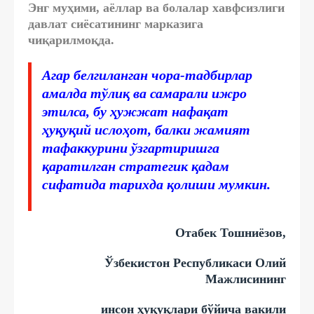
Энг муҳими, аёллар ва болалар хавфсизлиги
давлат сиёсатининг марказига
чиқарилмоқда.
Агар белгиланган чора-тадбирлар
амалда тўлиқ ва самарали ижро
этилса, бу ҳужжат нафақат
ҳуқуқий ислоҳот, балки жамият
тафаккурини ўзгартиришга
қаратилган стратегик қадам
сифатида тарихда қолиши мумкин.
Отабек Тошниёзов,
Ўзбекистон Республикаси Олий
Мажлисининг
инсон ҳуқуқлари бўйича вакили