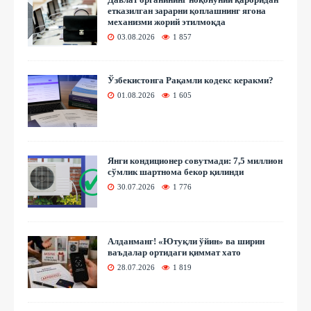
етказилган зарарни қоплашнинг ягона
механизми жорий этилмоқда
03.08.2026
1 857
Ўзбекистонга Рақамли кодекс керакми?
01.08.2026
1 605
Янги кондиционер совутмади: 7,5 миллион
сўмлик шартнома бекор қилинди
30.07.2026
1 776
Алданманг! «Ютуқли ўйин» ва ширин
ваъдалар ортидаги қиммат хато
28.07.2026
1 819