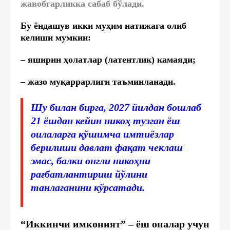
жавобгарликка сабаб бўлади.
Бу ёндашув икки муҳим натижага олиб
келиши мумкин:
– яширин ҳолатлар (латентлик) камаяди;
– жазо муқаррарлиги таъминланади.
Шу билан бирга, 2027 йилдан бошлаб
21 ёшдан кейин никоҳ тузган ёш
оилаларга қўшимча имтиёзлар
берилиши давлат фақат чеклаш
эмас, балки онгли никоҳни
рағбатлантириш йўлини
танлаганини кўрсатади.
“Иккинчи имконият” – ёш оналар учун