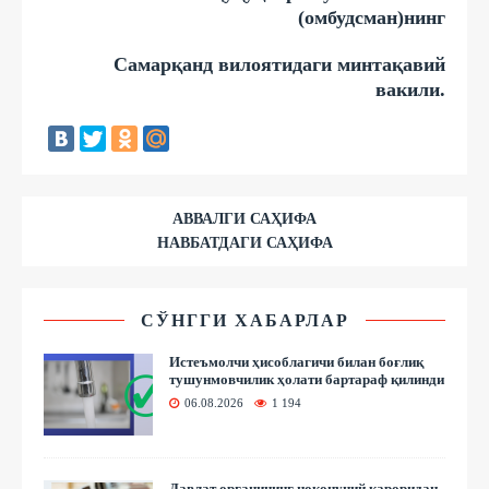
(омбудсман)нинг
Самарқанд вилоятидаги минтақавий
вакили.
АВВАЛГИ САҲИФА
НАВБАТДАГИ САҲИФА
СЎНГГИ ХАБАРЛАР
Истеъмолчи ҳисоблагичи билан боғлиқ
тушунмовчилик ҳолати бартараф қилинди
06.08.2026
1 194
Давлат органининг ноқонуний қароридан