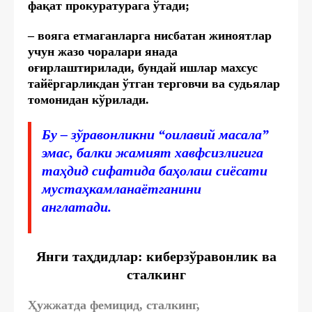
фақат прокуратурага ўтади;
– вояга етмаганларга нисбатан жиноятлар
учун жазо чоралари янада
оғирлаштирилади, бундай ишлар махсус
тайёргарликдан ўтган терговчи ва судьялар
томонидан кўрилади.
Бу – зўравонликни “оилавий масала”
эмас, балки жамият хавфсизлигига
таҳдид сифатида баҳолаш сиёсати
мустаҳкамланаётганини
англатади.
Янги таҳдидлар: киберзўравонлик ва
сталкинг
Ҳужжатда фемицид, сталкинг,