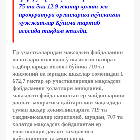
75 та
ёки
12,9 гектар
ҳолат эса
прокуратура органларига тўпланган
ҳужжатлар Қўшма тартиб
асосида тақдим этилди.
Ер участкаларидан мақсадсиз фойдаланиш
ҳолатлари юзасидан ўтказилган назорат
тадбирларида вилоят бўйича
719 та
жисмоний ва юридик шахслар томонидан
1
672,7 гектар
ер участкаларидан мақсадсиз
фойдаланиш ҳолатлари аниқланиб,
мақсадсиз фойдаланилган ер майдонларини
давлат захирасига қайтарилиш мақсадида
туман шаҳар ҳокимликларига
719 та
тақдимномалар киритилиб, шундан,
707 та
ҳолатда мақсадсиз фойдаланган ер
участкалари давлат захирасига
қайтарилиши таъминланди.