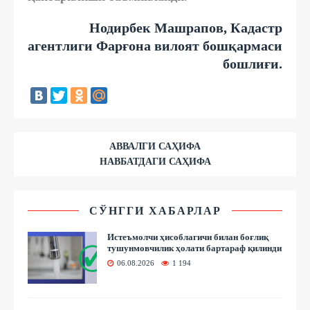
Нодирбек Машрапов,
Кадастр
агентлиги
Фарғона вилоят бошқармаси
бошлиғи.
АВВАЛГИ САҲИФА
НАВБАТДАГИ САҲИФА
СЎНГГИ ХАБАРЛАР
Истеъмолчи ҳисоблагичи билан боғлиқ
тушунмовчилик ҳолати бартараф қилинди
06.08.2026
1 194