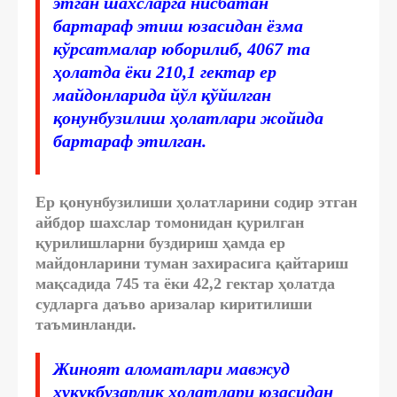
этган шахсларга нисбатан
бартараф этиш юзасидан ёзма
кўрсатмалар юборилиб,
4067 та
ҳолатда ёки
210,1 гектар
ер
майдонларида йўл қўйилган
қонунбузилиш ҳолатлари жойида
бартараф этилган.
Ер қонунбузилиши ҳолатларини содир этган
айбдор шахслар томонидан қурилган
қурилишларни буздириш ҳамда ер
майдонларини туман захирасига қайтариш
мақсадида
745 та
ёки
42,2 гектар
ҳолатда
судларга даъво аризалар киритилиши
таъминланди.
Жиноят аломатлари мавжуд
ҳуқуқбузарлик ҳолатлари юзасидан