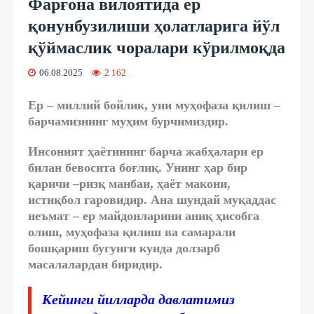
Фарғона вилоятида ер
қонунбузилиши ҳолатларига йўл
қўймаслик чоралари кўрилмоқда
06.08.2025
2 162
Ер – миллий бойлик, уни муҳофаза қилиш –
барчамизнинг муҳим бурчимиздир.
Инсоният ҳаётининг барча жабҳалари ер
билан бевосита боғлиқ. Унинг ҳар бир
қаричи –ризқ манбаи, ҳаёт макони,
истиқбол гаровидир. Ана шундай муқаддас
неъмат – ер майдонларини аниқ ҳисобга
олиш, муҳофаза қилиш ва самарали
бошқариш бугунги кунда долзарб
масалалардан биридир.
Кейинги йилларда давлатимиз