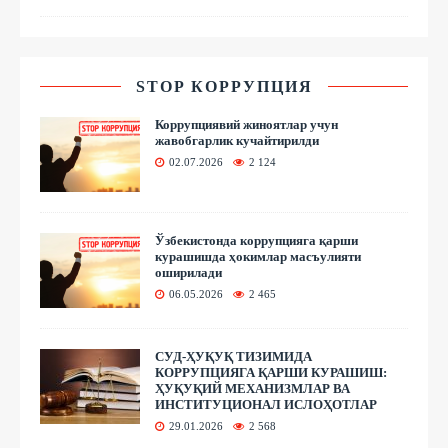
STOP КОРРУПЦИЯ
Коррупциявий жиноятлар учун
жавобгарлик кучайтирилди
02.07.2026
2 124
Ўзбекистонда коррупцияга қарши
курашишда ҳокимлар масъулияти
оширилади
06.05.2026
2 465
СУД-ҲУҚУҚ ТИЗИМИДА
КОРРУПЦИЯГА ҚАРШИ КУРАШИШ:
ҲУҚУҚИЙ МЕХАНИЗМЛАР ВА
ИНСТИТУЦИОНАЛ ИСЛОҲОТЛАР
29.01.2026
2 568