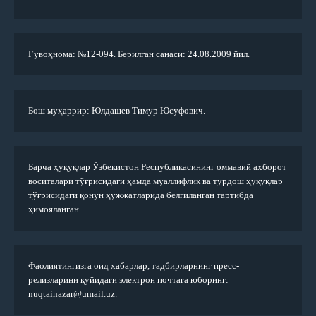
Гувоҳнома: №12-094. Берилган санаси: 24.08.2009 йил.
Бош муҳаррир: Юлдашев Тимур Юсуфович.
Барча ҳуқуқлар Ўзбекистон Республикасининг оммавий ахборот
воситалари тўғрисидаги ҳамда муаллифлик ва турдош ҳуқуқлар
тўғрисидаги қонун ҳужжатларида белгиланган тартибда
ҳимояланган.
Фаолиятингизга оид хабарлар, тадбирларнинг пресс-
релизларини қуйидаги электрон почтага юборинг:
nuqtainazar@umail.uz.