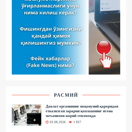
РАСМИЙ
Давлат органининг ноқонуний қароридан
етказилган зарарни қоплашнинг ягона
механизми жорий этилмоқда
03.08.2026
1 857