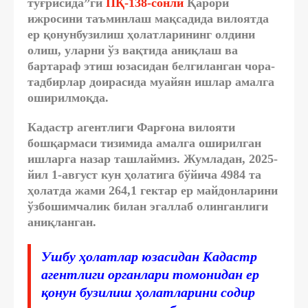
тўғрисида”ги
ПҚ-138-сонли
Қарори
ижросини таъминлаш мақсадида вилоятда
ер қонунбузилиш ҳолатларининг олдини
олиш, уларни ўз вақтида аниқлаш ва
бартараф этиш юзасидан белгиланган чора-
тадбирлар доирасида муайян ишлар амалга
оширилмоқда.
Кадастр агентлиги Фарғона вилояти
бошқармаси тизимида амалга оширилган
ишларга назар ташлаймиз. Жумладан,
2025-
йил 1-август кун
ҳолатига бўйича
4984 та
ҳолатда жами
264,1 гектар
ер майдонларини
ўзбошимчалик билан эгаллаб олинганлиги
аниқланган.
Ушбу ҳолатлар юзасидан Кадастр
агентлиги органлари томонидан ер
қонун бузилиш ҳолатларини содир