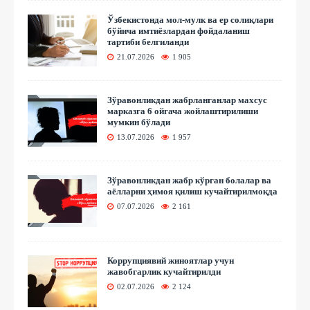
Ўзбекистонда мол-мулк ва ер солиқлари
бўйича имтиёзлардан фойдаланиш
тартиби белгиланди
21.07.2026
1 905
Зўравонликдан жабрланганлар махсус
марказга 6 ойгача жойлаштирилиши
мумкин бўлади
13.07.2026
1 957
Зўравонликдан жабр кўрган болалар ва
аёлларни ҳимоя қилиш кучайтирилмоқда
07.07.2026
2 161
Коррупциявий жиноятлар учун
жавобгарлик кучайтирилди
02.07.2026
2 124