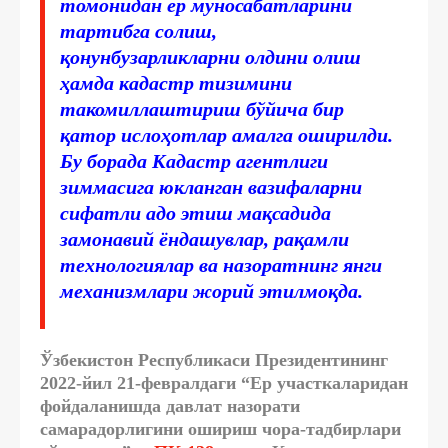
томонидан ер муносабатларини
тартибга солиш,
қонунбузарликларни олдини олиш
ҳамда кадастр тизимини
такомиллаштириш бўйича бир
қатор ислоҳотлар амалга оширилди.
Бу борада Кадастр агентлиги
зиммасига юкланган вазифаларни
сифатли адо этиш мақсадида
замонавий ёндашувлар, рақамли
технологиялар ва назоратнинг янги
механизмлари жорий этилмоқда.
Ўзбекистон Республикаси Президентининг
2022-йил 21-февралдаги “Ер участкаларидан
фойдаланишда давлат назорати
самарадорлигини ошириш чора-тадбирлари