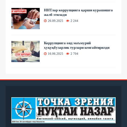
ННТлар коррупцияга қарши курашишга
жалб этилади
26.09.2025
2 244
Коррупцияга оид маъмурий
ҳуқуқбузарлик турлари кенгайтирилди
16.06.2025
2 704