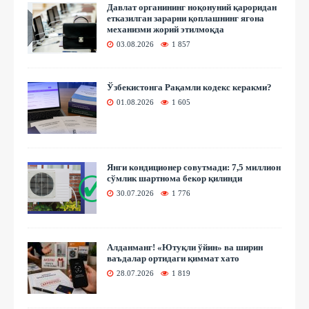
Давлат органининг ноқонуний қароридан
етказилган зарарни қоплашнинг ягона
механизми жорий этилмоқда
03.08.2026
1 857
Ўзбекистонга Рақамли кодекс керакми?
01.08.2026
1 605
Янги кондиционер совутмади: 7,5 миллион
сўмлик шартнома бекор қилинди
30.07.2026
1 776
Алданманг! «Ютуқли ўйин» ва ширин
ваъдалар ортидаги қиммат хато
28.07.2026
1 819