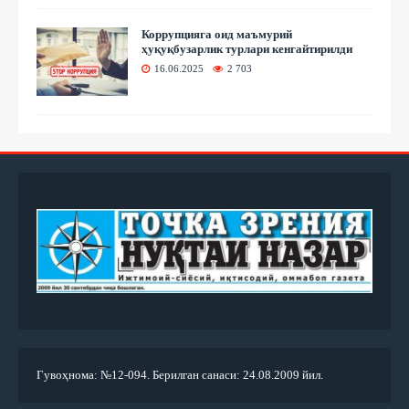
Коррупцияга оид маъмурий
ҳуқуқбузарлик турлари кенгайтирилди
16.06.2025
2 703
Гувоҳнома: №12-094. Берилган санаси: 24.08.2009 йил.