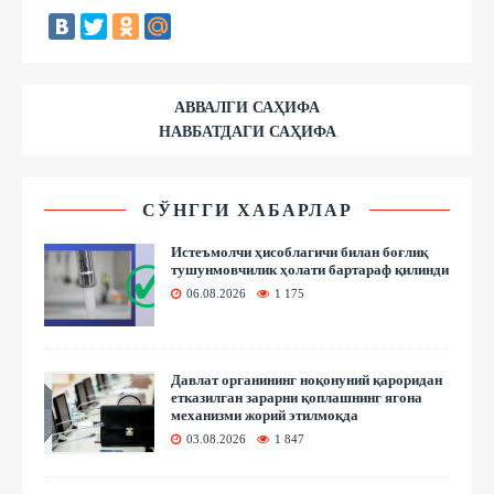
АВВАЛГИ САҲИФА
НАВБАТДАГИ САҲИФА
СЎНГГИ ХАБАРЛАР
Истеъмолчи ҳисоблагичи билан боғлиқ
тушунмовчилик ҳолати бартараф қилинди
06.08.2026
1 175
Давлат органининг ноқонуний қароридан
етказилган зарарни қоплашнинг ягона
механизми жорий этилмоқда
03.08.2026
1 847