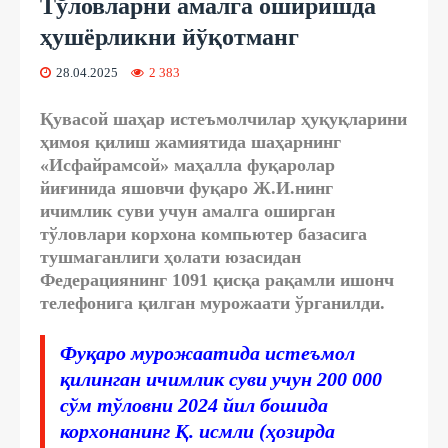
Тўловларни амалга оширишда
ҳушёрликни йўқотманг
28.04.2025
2 383
Қувасой шаҳар истеъмолчилар ҳуқуқларини
ҳимоя қилиш жамиятида шаҳарнинг
«Исфайрамсой» маҳалла фуқаролар
йиғинида яшовчи фуқаро Ж.И.нинг
ичимлик суви учун амалга оширган
тўловлари корхона компьютер базасига
тушмаганлиги ҳолати юзасидан
Федерациянинг 1091 қисқа рақамли ишонч
телефонига қилган мурожаати ўрганилди.
Фуқаро мурожаатида истеъмол
қилинган ичимлик суви учун 200 000
сўм тўловни 2024 йил бошида
корхонанинг Қ. исмли (ҳозирда