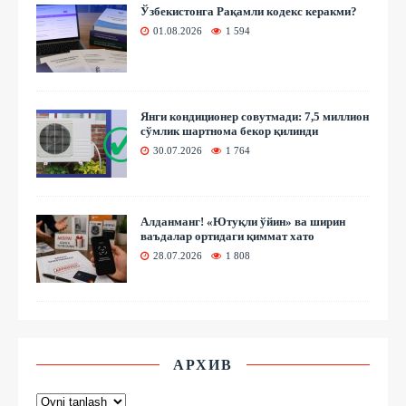
Ўзбекистонга Рақамли кодекс керакми?
01.08.2026
1 594
Янги кондиционер совутмади: 7,5 миллион
сўмлик шартнома бекор қилинди
30.07.2026
1 764
Алданманг! «Ютуқли ўйин» ва ширин
ваъдалар ортидаги қиммат хато
28.07.2026
1 808
АРХИВ