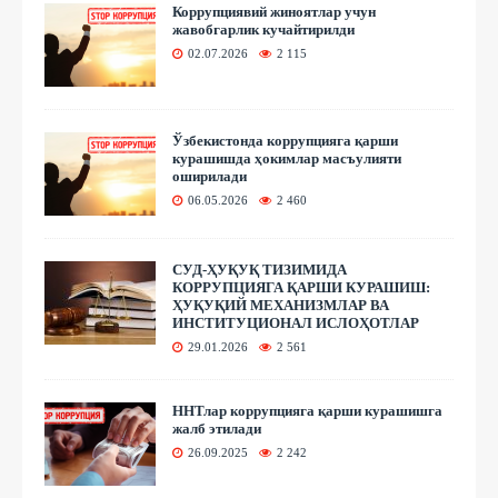
Коррупциявий жиноятлар учун
жавобгарлик кучайтирилди
02.07.2026
2 115
Ўзбекистонда коррупцияга қарши
курашишда ҳокимлар масъулияти
оширилади
06.05.2026
2 460
СУД-ҲУҚУҚ ТИЗИМИДА
КОРРУПЦИЯГА ҚАРШИ КУРАШИШ:
ҲУҚУҚИЙ МЕХАНИЗМЛАР ВА
ИНСТИТУЦИОНАЛ ИСЛОҲОТЛАР
29.01.2026
2 561
ННТлар коррупцияга қарши курашишга
жалб этилади
26.09.2025
2 242