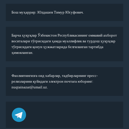
Бош муҳаррир: Юлдашев Тимур Юсуфович.
Барча ҳуқуқлар Ўзбекистон Республикасининг оммавий ахборот
воситалари тўғрисидаги ҳамда муаллифлик ва турдош ҳуқуқлар
тўғрисидаги қонун ҳужжатларида белгиланган тартибда
ҳимояланган.
Фаолиятингизга оид хабарлар, тадбирларнинг пресс-
релизларини қуйидаги электрон почтага юборинг:
nuqtainazar@umail.uz.