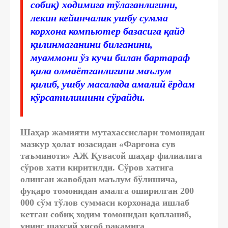
собиқ) ходимига тўлаганлигини,
лекин кейинчалик ушбу сумма
корхона компьютер базасига қайд
қилинмаганини билганини,
муаммони ўз кучи билан бартараф
қила олмаётганлигини маълум
қилиб, ушбу масалада амалий ёрдам
кўрсатилишини сўрайди.
Шаҳар жамияти мутахассислари томонидан
мазкур ҳолат юзасидан «Фарғона сув
таъминоти» АЖ Қувасой шаҳар филиалига
сўров хати киритилди. Сўров хатига
олинган жавобдан маълум бўлишича,
фуқаро томонидан амалга оширилган 200
000 сўм тўлов суммаси корхонада ишлаб
кетган собиқ ходим томонидан қопланиб,
унинг шахсий ҳисоб рақамига