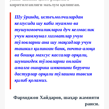
киритилганлиги маълум қилинган.
Шу ўринда, истеъмолчилардан
келгусида шу каби муаммо ва
тушунмовчиликларга дуч келмаслик
учун коммунал хизматлар учун
тўловларни ана шу мақсадлар учун
ташкил қилинган банк, почта-алоқа
ва бошқа махсус кассалар орқали,
шунингдек тўловларни онлайн
амалга ошириш имконини берувчи
дастурлар орқали тўлашни тавсия
қилиб қоламиз.
Фарходжон Хайдаров, шаҳар жамияти
раиси.