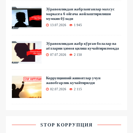
Зўравонликдан жабрланганлар махсус
марказга 6 ойгача жойлаштирилиши
мумкин бўлади
13.07.2026
1 945
Зўравонликдан жабр кўрган болалар ва
аёлларни ҳимоя қилиш кучайтирилмоқда
07.07.2026
2 150
Коррупциявий жиноятлар учун
жавобгарлик кучайтирилди
02.07.2026
2 115
STOP КОРРУПЦИЯ