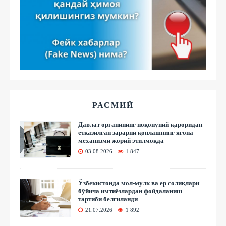
РАСМИЙ
Давлат органининг ноқонуний қароридан
етказилган зарарни қоплашнинг ягона
механизми жорий этилмоқда
03.08.2026
1 847
Ўзбекистонда мол-мулк ва ер солиқлари
бўйича имтиёзлардан фойдаланиш
тартиби белгиланди
21.07.2026
1 892