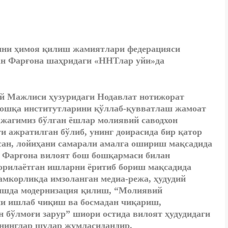
рини ҳимоя қилиш жамиятлари федерацияси
ан Фарғона шаҳридаги «ННТлар уйи»да
ий Мажлиси ҳузуридаги Нодавлат нотижорат
ошқа институтларини қўллаб-қувватлаш жамоат
жагимиз бўлган ёшлар молиявий саводхон
и ажратилган бўлиб, унинг доирасида бир қатор
сан, лойиҳани самарали амалга ошириш мақсадида
 Фарғона вилоят бош бошқармаси билан
борилаётган ишларни ёритиб бориш мақсадида
амкорликда имзоланган медиа-режа, ҳудудий
вишда модернизация қилиш, “Молиявий
ни ишлаб чиқиш ва босмадан чиқариш,
 бўлмоғи зарур” шиори остида вилоят ҳудудидаги
енинглар шулар жумласидандир.