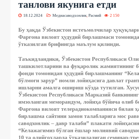
танлови якунига етди
18.12.2024
Медиасаводхонлик
,
Расмий
2 150
Бу ҳақда Ўзбекистон истеъмолчилар ҳуқуқла
Фарғона вилоят ҳудудий бирлашмаси томонид
ўтказилган брифингда маълум қилинди.
Таъкидландики, Ўзбекистон Республикаси Ол
ташкилотларини ва фуқаролик жамиятининг б
фонди томонидан ҳудудий бирлашманинг “Кела
бўлмоғи зарур” номли лойиҳасига давлат грант
ишларни амалга ошириш кўзда тутилган. Хусу
Ўзбекистон Республикаси Марказий банкининг
имзоланган меморандум, лойиҳа бўйича олиб 
Фарғона вилоят телерадиокомпанияси билан ҳ
бирлашма сайтини замон талабларига мос ра
саводхонлик – давр талаби” плакати лойиҳаси
“Келажагимиз бўлган ёшлар молиявий саводхон
10 та олийгоҳларда ўтказиладиган семинар-тр