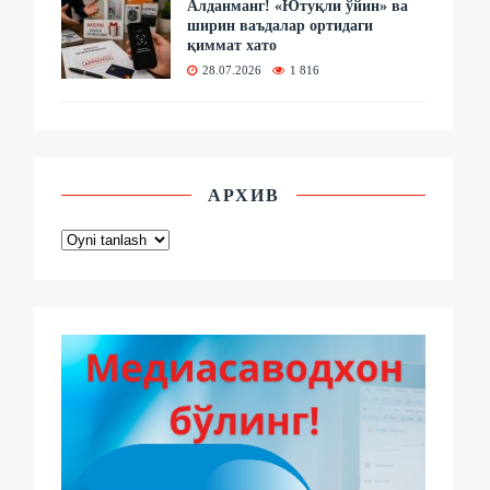
Алданманг! «Ютуқли ўйин» ва
ширин ваъдалар ортидаги
қиммат хато
28.07.2026
1 816
АРХИВ