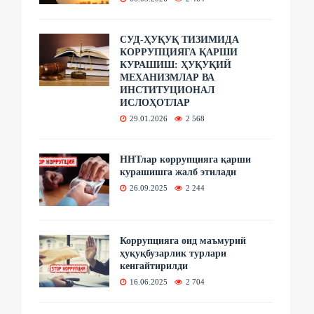
СУД-ҲУҚУҚ ТИЗИМИДА
КОРРУПЦИЯГА ҚАРШИ
КУРАШИШ: ҲУҚУҚИЙ
МЕХАНИЗМЛАР ВА
ИНСТИТУЦИОНАЛ
ИСЛОҲОТЛАР
29.01.2026
2 568
ННТлар коррупцияга қарши
курашишга жалб этилади
26.09.2025
2 244
Коррупцияга оид маъмурий
ҳуқуқбузарлик турлари
кенгайтирилди
16.06.2025
2 704