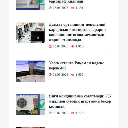
бартараф қилинди
06.08.2026
1 191
Давлат органининг ноқонуний
қароридан етказилган зарарни
қоплашнинг ягона механизми
жорий этилмоқда
03.08.2026
1 855
Ўзбекистонга Рақамли кодекс
керакми?
01.08.2026
1 602
Янги кондиционер совутмади: 7,5
миллион сўмлик шартнома бекор
қилинди
30.07.2026
1 773