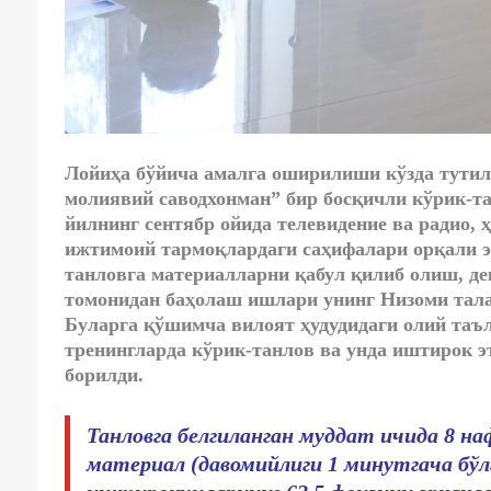
Лойиҳа бўйича амалга оширилиши кўзда тутил
молиявий саводхонман” бир босқичли кўрик-та
йилнинг сентябр ойида телевидение ва радио,
ижтимоий тармоқлардаги саҳифалари орқали э
танловга материалларни қабул қилиб олиш, де
томонидан баҳолаш ишлари унинг Низоми талаб
Буларга қўшимча вилоят ҳудудидаги олий таъл
тренингларда кўрик-танлов ва унда иштирок 
борилди.
Танловга белгиланган муддат ичида 8 н
материал (давомийлиги 1 минутгача бўл