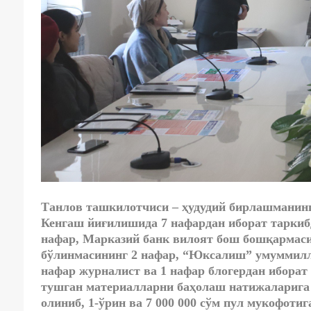
Танлов ташкилотчиси – ҳудудий бирлашманинг 
Кенгаш йиғилишида 7 нафардан иборат таркиб
нафар, Марказий банк вилоят бош бошқармас
бўлинмасининг 2 нафар, “Юксалиш” умуммилли
нафар журналист ва 1 нафар блогердан иборат
тушган материалларни баҳолаш натижаларига 
олиниб, 1-ўрин ва 7 000 000 сўм пул мукофоти