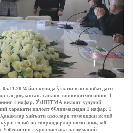
05.11.2024 йил кунида ўтказилган навбатдаги
да тасдиқланган, танлов ташкилотчисининг 1
ининг 1 нафар, ЎзННТМА вилоят ҳудудий
й ҳаракати вилоят бўлинмасидан 1 нафар, 1
 Ҳакамлар ҳайъати аъзолари томонидан келиб
кўра, ғолиб ва совриндорлар номи аниқлаб
га Ўзбекистон журналистика ва оммавий