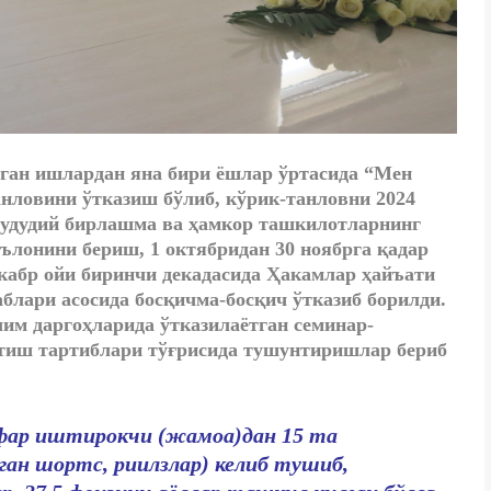
ган ишлардан яна бири ёшлар ўртасида “Мен
нловини ўтказиш бўлиб, кўрик-танловни 2024
 ҳудудий бирлашма ва ҳамкор ташкилотларнинг
ълонини бериш, 1 октябридан 30 ноябрга қадар
кабр ойи биринчи декадасида Ҳакамлар ҳайъати
лари асосида босқичма-босқич ўтказиб борилди.
им даргоҳларида ўтказилаётган семинар-
этиш тартиблари тўғрисида тушунтиришлар бериб
афар иштирокчи (жамоа)дан 15 та
ган шортс, риилзлар) келиб тушиб,