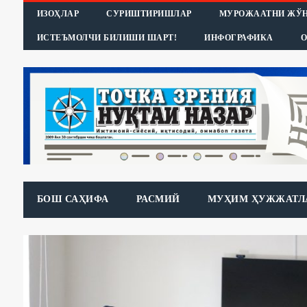
ИЗОҲЛАР
СУРИШТИРИШЛАР
МУРОЖААТНИ ЖЎ
ИСТЕЪМОЛЧИ БИЛИШИ ШАРТ!
ИНФОГРАФИКА
О
БОШ САҲИФА
РАСМИЙ
МУҲИМ ҲУЖЖАТЛ