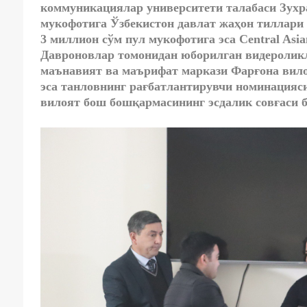
коммуникациялар университети талабаси Зухра
мукофотига Ўзбекистон давлат жаҳон тиллари 
3 миллион сўм пул мукофотига эса Central Asia
Давроновлар томонидан юборилган видероликл
маънавият ва маърифат маркази Фарғона вил
эса танловнинг рағбатлантирувчи номинацияси
вилоят бош бошқармасининг эсдалик совғаси 