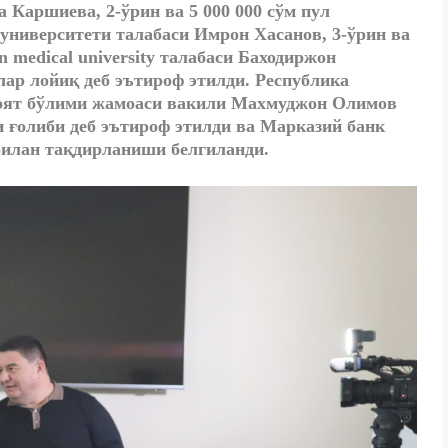
 Каршиева, 2-ўрин ва 5 000 000 сўм пул
университети талабаси Имрон Хасанов, 3-ўрин ва
n medicаl university талабаси Баходиржон
ар лойиқ деб эътироф этилди. Республика
оят бўлими жамоаси вакили Махмуджон Олимов
 ғолиби деб эътироф этилди ва Марказий банк
билан тақдирланиши белгиланди.