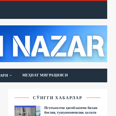
МЕҲНАТ МИГРАЦИЯСИ
АРИ
СЎНГГИ ХАБАРЛАР
Истеъмолчи ҳисоблагичи билан
боғлиқ тушунмовчилик ҳолати