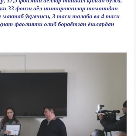
, 37,5 фоизини аёллар ташкил қилган бўлса,
ёки 33 фоизи аёл иштирокчилар томонидан
мактаб ўқувчиси, 3 таси талаба ва 4 таси
еҳнат фаолияти олиб бораётган ёшлардан