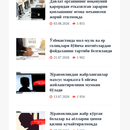
Давлат органининг ноқонуний
қароридан етказилган зарарни
қоплашнинг ягона механизми
жорий этилмоқда
03.08.2026
1 855
Ўзбекистонда мол-мулк ва ер
солиқлари бўйича имтиёзлардан
фойдаланиш тартиби белгиланди
21.07.2026
1 902
Зўравонликдан жабрланганлар
махсус марказга 6 ойгача
жойлаштирилиши мумкин
бўлади
13.07.2026
1 954
Зўравонликдан жабр кўрган
болалар ва аёлларни ҳимоя
қилиш кучайтирилмоқда