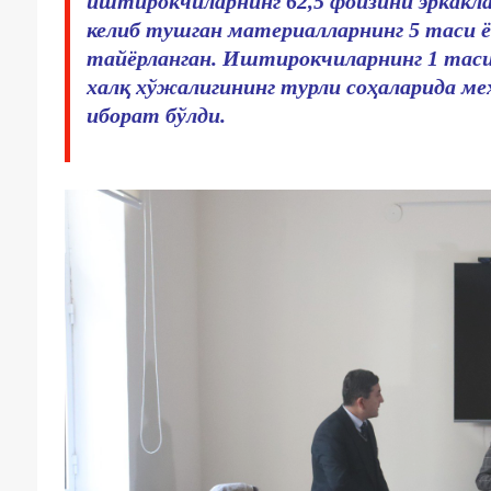
иштирокчиларнинг 62,5 фоизини эркаклар
келиб тушган материалларнинг 5 таси 
тайёрланган. Иштирокчиларнинг 1 таси 
халқ хўжалигининг турли соҳаларида м
иборат бўлди.