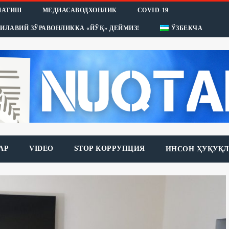
НАТИШ
МЕДИАСАВОДХОНЛИК
COVID-19
ИЛАВИЙ ЗЎРАВОНЛИККА «ЙЎҚ» ДЕЙМИЗ!
ЎЗБЕКЧА
АР
VIDEO
STOP КОРРУПЦИЯ
ИНСОН ҲУҚУҚЛ