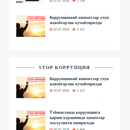
07.07.2026
2 158
Коррупциявий жиноятлар учун
жавобгарлик кучайтирилди
02.07.2026
2 122
STOP КОРРУПЦИЯ
Коррупциявий жиноятлар учун
жавобгарлик кучайтирилди
02.07.2026
2 122
Ўзбекистонда коррупцияга
қарши курашишда ҳокимлар
масъулияти оширилади
06.05.2026
2 464