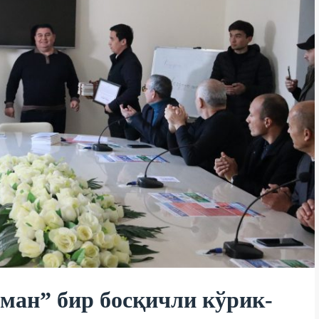
ман” бир босқичли кўрик-