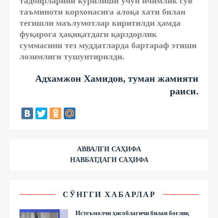
тадбирларини кўрилиши учун ичимлик сув
таъминоти корхонасига алоқа хати билан
тегишли маълумотлар киритилди ҳамда
фуқарога ҳақиқатдаги қарздорлик
суммасини тез муддатларда бартараф этиши
лозимлиги тушунтирилди.
Адхамжон Хамидов, туман жамияти
раиси.
АВВАЛГИ САҲИФА
НАВБАТДАГИ САҲИФА
СЎНГГИ ХАБАРЛАР
Истеъмолчи ҳисоблагичи билан боғлиқ