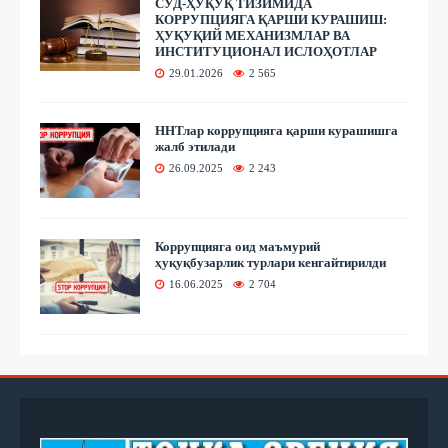
СУД-ҲУҚУҚ ТИЗИМИДА
КОРРУПЦИЯГА ҚАРШИ КУРАШИШ:
ҲУҚУҚИЙ МЕХАНИЗМЛАР ВА
ИНСТИТУЦИОНАЛ ИСЛОҲОТЛАР
29.01.2026
2 565
ННТлар коррупцияга қарши курашишга
жалб этилади
26.09.2025
2 243
Коррупцияга оид маъмурий
ҳуқуқбузарлик турлари кенгайтирилди
16.06.2025
2 704