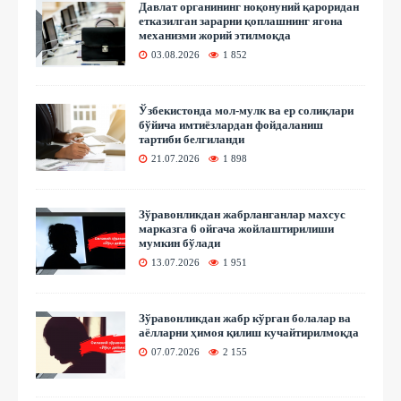
Давлат органининг ноқонуний қароридан
етказилган зарарни қоплашнинг ягона
механизми жорий этилмоқда
03.08.2026
1 852
Ўзбекистонда мол-мулк ва ер солиқлари
бўйича имтиёзлардан фойдаланиш
тартиби белгиланди
21.07.2026
1 898
Зўравонликдан жабрланганлар махсус
марказга 6 ойгача жойлаштирилиши
мумкин бўлади
13.07.2026
1 951
Зўравонликдан жабр кўрган болалар ва
аёлларни ҳимоя қилиш кучайтирилмоқда
07.07.2026
2 155