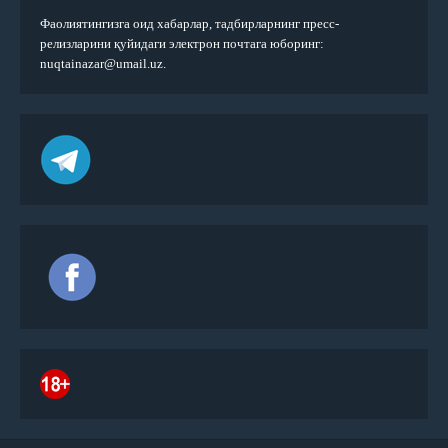
Фаолиятингизга оид хабарлар, тадбирларнинг пресс-
релизларини қуйидаги электрон почтага юборинг:
nuqtainazar@umail.uz.