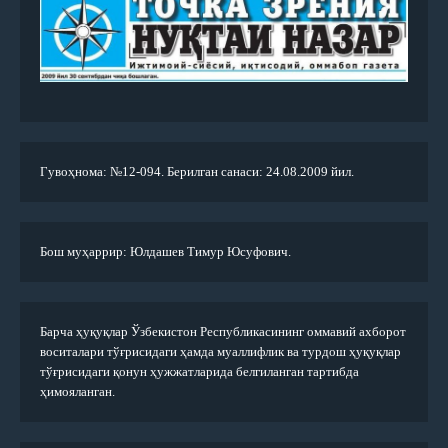
Гувоҳнома: №12-094. Берилган санаси: 24.08.2009 йил.
Бош муҳаррир: Юлдашев Тимур Юсуфович.
Барча ҳуқуқлар Ўзбекистон Республикасининг оммавий ахборот
воситалари тўғрисидаги ҳамда муаллифлик ва турдош ҳуқуқлар
тўғрисидаги қонун ҳужжатларида белгиланган тартибда
ҳимояланган.