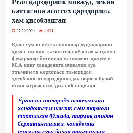
Реал қарздорлик мавжуд, лекин
каттагина асоссиз қарздорлик
ҳам ҳисобланган
07.02.2024
1 951
Қува туман истеъмолчилар ҳуқуқларини
ҳимоя қилиш жамиятида «Раста» маҳалла
фуқаролар йиғинида истиқомат қилувчи
М.А.нинг хонадонига ичимлик сув
таъминоти корхонаси томонидан
ҳисобланган қарздорликдан норози бўлиб
ёзган мурожаати ўрганиб чиқилди.
Ўрганиш ишларида истеъмолчи
хонадонига ичимлик суви тармоғи
тортилган бўлсада, тармоқ ичидан
беркитилганлиги, хонадонни
ичимлик суви билан таъминлаш