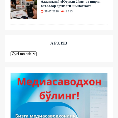
Алданманг! «Ютуқли ўйин» ва ширин
ваъдалар ортидаги қиммат хато
28.07.2026
1 813
АРХИВ