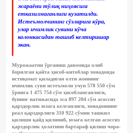
жараёни тўлиқ ниҳоясига
етказилмаганлиги кузатилди.
Истеъмолчининг сўзларига кўра,
улар ичимлик сувини кўча
колонкасидан ташиб келтиришар
экан.
Мурожаатни ўрганиш давомида олиб
борилган қайта ҳисоб-китоблар хонадонда
истиқомат қиладиган олти жоннинг
ичимлик суви истеъмоли учун 578 550 сўм
ўрнига 1 475 754 сўм ҳисобланганлиги,
бунинг натижасида эса 897 204 сўм асоссиз
қарздорлик юзага келганлиги, хонадоннинг
реал қарздорлиги 310 922 сўмни ташкил
қилиши қайд қилиниб, юзага келган асоссиз
қарздорлик ҳолатини бартараф қилиш чора-