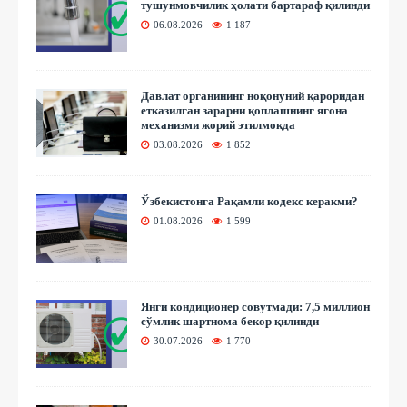
тушунмовчилик ҳолати бартараф қилинди
06.08.2026
1 187
Давлат органининг ноқонуний қароридан
етказилган зарарни қоплашнинг ягона
механизми жорий этилмоқда
03.08.2026
1 852
Ўзбекистонга Рақамли кодекс керакми?
01.08.2026
1 599
Янги кондиционер совутмади: 7,5 миллион
сўмлик шартнома бекор қилинди
30.07.2026
1 770