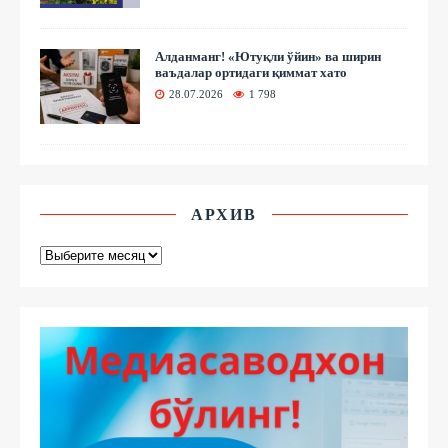
Алданманг! «Ютуқли ўйин» ва ширин
ваъдалар ортидаги қиммат хато
28.07.2026
1 798
АРХИВ