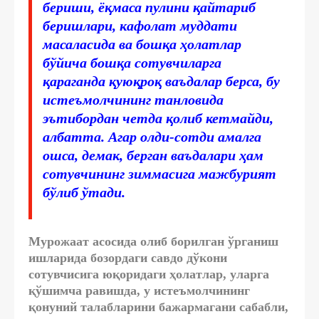
бериши, ёқмаса пулини қайтариб
беришлари, кафолат муддати
масаласида ва бошқа ҳолатлар
бўйича бошқа сотувчиларга
қараганда қуюқроқ ваъдалар берса, бу
истеъмолчининг танловида
эътибордан четда қолиб кетмайди,
албатта. Агар олди-сотди амалга
ошса, демак, берган ваъдалари ҳам
сотувчининг зиммасига мажбурият
бўлиб ўтади.
Мурожаат асосида олиб борилган ўрганиш
ишларида бозордаги савдо дўкони
сотувчисига юқоридаги ҳолатлар, уларга
қўшимча равишда, у истеъмолчининг
қонуний талабларини бажармагани сабабли,