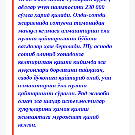
аёллар учун пальтосини 230 000
сўмга харид қилади. Олди-сотди
жараёнида сотувчи томонидан
маъқул келмаса алмаштириш ёки
пулини қайтарилиши бўйича
ваъдалар ҳам берилади. Шу аснода
сотиб олиниб хонадонга
келтирилган қишки кийимда эса
нуқсонлари борлигини пайқагач,
савдо дўконига қайтариб олиб, уни
алмаштириш ёки пулини
қайтаришни сўраган. Рад жавоби
олгач эса шаҳар истеъмолчилар
ҳуқуқларини ҳимоя қилиш
жамиятига мурожаат қилиб
келган.