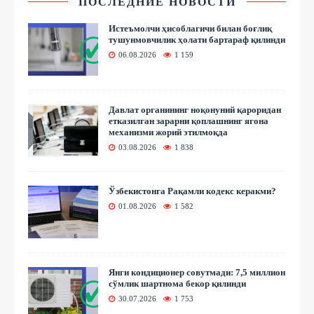
ПОСЛЕДНИЕ НОВОСТИ
Истеъмолчи ҳисоблагичи билан боғлиқ
тушунмовчилик ҳолати бартараф қилинди
06.08.2026
1 159
Давлат органининг ноқонуний қароридан
етказилган зарарни қоплашнинг ягона
механизми жорий этилмоқда
03.08.2026
1 838
Ўзбекистонга Рақамли кодекс керакми?
01.08.2026
1 582
Янги кондиционер совутмади: 7,5 миллион
сўмлик шартнома бекор қилинди
30.07.2026
1 753