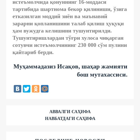
истеъмолчида қонуннинг 16-моддаси
тартибида шартнома бекор қилиниши, ўзига
етказилган моддий зиён ва маънавий
зарарни қопланишини талаб қилиш ҳуқуқи
ҳам вужудга келишини тушунтирилди.
Тушунтиришлардан тўғри хулоса чиқарган
сотувчи истеъмолчининг 230 000 сўм пулини
қайтариб берди.
Муҳаммадазиз Исақов, шаҳар жамияти
бош мутахассиси.
АВВАЛГИ САҲИФА
НАВБАТДАГИ САҲИФА