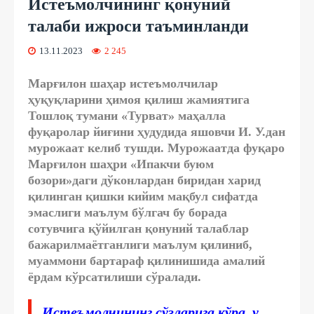
Истеъмолчининг қонуний
талаби ижроси таъминланди
13.11.2023
2 245
Марғилон шаҳар истеъмолчилар
ҳуқуқларини ҳимоя қилиш жамиятига
Тошлоқ тумани «Турват» маҳалла
фуқаролар йиғини ҳудудида яшовчи И. У.дан
мурожаат келиб тушди. Мурожаатда фуқаро
Марғилон шаҳри «Ипакчи буюм
бозори»даги дўконлардан биридан харид
қилинган қишки кийим мақбул сифатда
эмаслиги маълум бўлгач бу борада
сотувчига қўйилган қонуний талаблар
бажарилмаётганлиги маълум қилиниб,
муаммони бартараф қилинишида амалий
ёрдам кўрсатилиши сўралади.
Истеъмолчининг сўзларига кўра, у