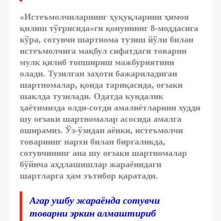
«Истеъмолчиларнинг ҳуқуқларини ҳимоя
қилиш тўғрисида»ги қонуннинг 8-моддасига
кўра, сотувчи шартнома тузиш йўли билан
истеъмолчига мақбул сифатдаги товарни
мулк қилиб топшириш мажбуриятини
олади. Тузилган заҳоти бажариладиган
шартномалар, қоида тариқасида, оғзаки
шаклда тузилади. Одатда кундалик
ҳаётимизда олди-сотди амалиётларини худди
шу оғзаки шартномалар асосида амалга
оширамиз. Ўз-ўзидан аёнки, истеъмолчи
товарнинг нархи билан биргаликда,
сотувчининг ана шу оғзаки шартномалар
бўйича аҳдлашишлар жараёнидаги
шартларга ҳам эътибор қаратади.
Агар ушбу жараёнда сотувчи
товарни эркин алмаштириб