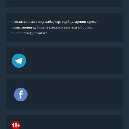
Фаолиятингизга оид хабарлар, тадбирларнинг пресс-
релизларини қуйидаги электрон почтага юборинг:
nuqtainazar@umail.uz.