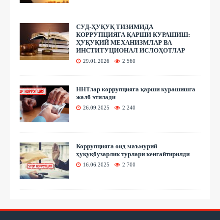
СУД-ҲУҚУҚ ТИЗИМИДА
КОРРУПЦИЯГА ҚАРШИ КУРАШИШ:
ҲУҚУҚИЙ МЕХАНИЗМЛАР ВА
ИНСТИТУЦИОНАЛ ИСЛОҲОТЛАР
29.01.2026
2 560
ННТлар коррупцияга қарши курашишга
жалб этилади
26.09.2025
2 240
Коррупцияга оид маъмурий
ҳуқуқбузарлик турлари кенгайтирилди
16.06.2025
2 700