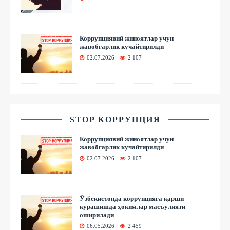
Коррупциявий жиноятлар учун
жавобгарлик кучайтирилди
02.07.2026
2 107
STOP КОРРУПЦИЯ
Коррупциявий жиноятлар учун
жавобгарлик кучайтирилди
02.07.2026
2 107
Ўзбекистонда коррупцияга қарши
курашишда ҳокимлар масъулияти
оширилади
06.05.2026
2 459