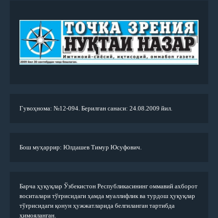
Гувоҳнома: №12-094. Берилган санаси: 24.08.2009 йил.
Бош муҳаррир: Юлдашев Тимур Юсуфович.
Барча ҳуқуқлар Ўзбекистон Республикасининг оммавий ахборот
воситалари тўғрисидаги ҳамда муаллифлик ва турдош ҳуқуқлар
тўғрисидаги қонун ҳужжатларида белгиланган тартибда
ҳимояланган.