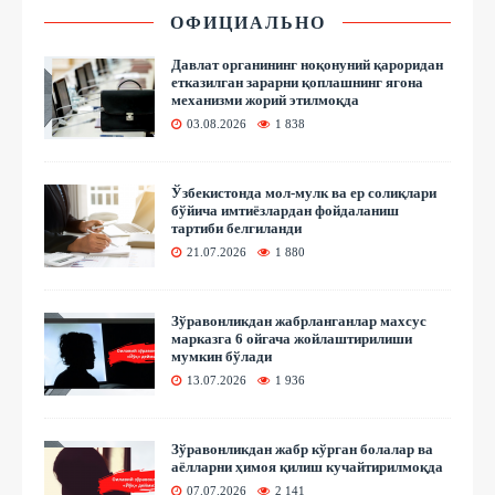
ОФИЦИАЛЬНО
Давлат органининг ноқонуний қароридан
етказилган зарарни қоплашнинг ягона
механизми жорий этилмоқда
03.08.2026
1 838
Ўзбекистонда мол-мулк ва ер солиқлари
бўйича имтиёзлардан фойдаланиш
тартиби белгиланди
21.07.2026
1 880
Зўравонликдан жабрланганлар махсус
марказга 6 ойгача жойлаштирилиши
мумкин бўлади
13.07.2026
1 936
Зўравонликдан жабр кўрган болалар ва
аёлларни ҳимоя қилиш кучайтирилмоқда
07.07.2026
2 141