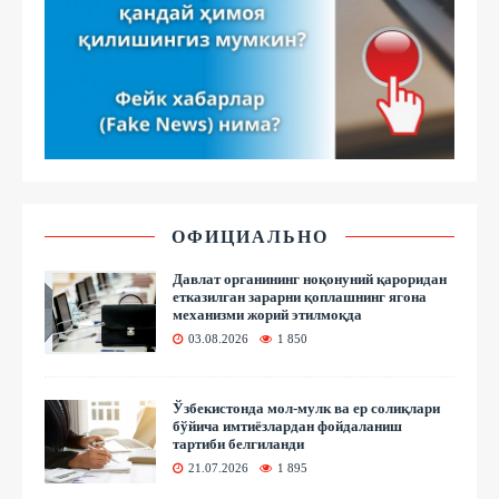
ОФИЦИАЛЬНО
Давлат органининг ноқонуний қароридан
етказилган зарарни қоплашнинг ягона
механизми жорий этилмоқда
03.08.2026
1 850
Ўзбекистонда мол-мулк ва ер солиқлари
бўйича имтиёзлардан фойдаланиш
тартиби белгиланди
21.07.2026
1 895