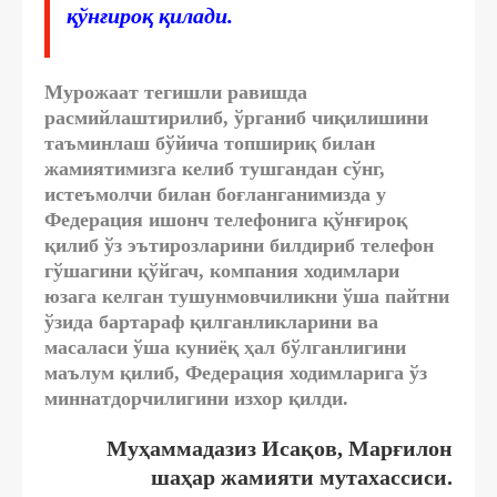
қўнғироқ қилади.
Мурожаат тегишли равишда
расмийлаштирилиб, ўрганиб чиқилишини
таъминлаш бўйича топшириқ билан
жамиятимизга келиб тушгандан сўнг,
истеъмолчи билан боғланганимизда у
Федерация ишонч телефонига қўнғироқ
қилиб ўз эътирозларини билдириб телефон
гўшагини қўйгач, компания ходимлари
юзага келган тушунмовчиликни ўша пайтни
ўзида бартараф қилганликларини ва
масаласи ўша куниёқ ҳал бўлганлигини
маълум қилиб, Федерация ходимларига ўз
миннатдорчилигини изхор қилди.
Муҳаммадазиз Исақов, Марғилон
шаҳар жамияти мутахассиси.