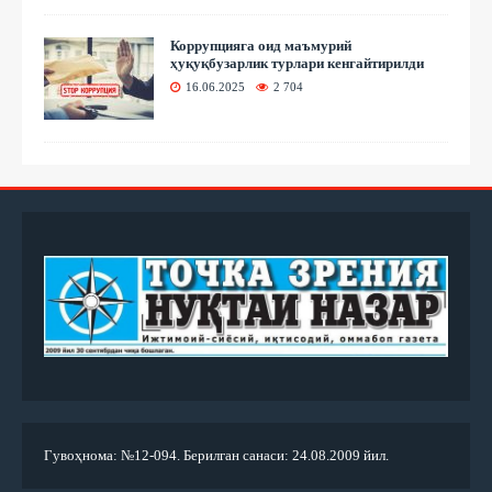
Коррупцияга оид маъмурий
ҳуқуқбузарлик турлари кенгайтирилди
16.06.2025
2 704
Гувоҳнома: №12-094. Берилган санаси: 24.08.2009 йил.