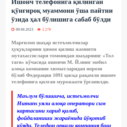
Ишонч телефонига қилинган
қўнғироқ муаммони ўша пайтни
ўзида ҳал бўлишига сабаб бўлди
09.06.2023
2 278
Марғилон шаҳар истеъмолчилар
ҳуқуқларини ҳимоя қилиш жамияти
мутахассислари томонидан шаҳарнинг «Тол
таги» кўчасида яшовчи М. Й.нинг мобил
алоқа компания хизматларидан норози
бўлиб Федерация 1091 қисқа рақамли ишонч
телефонига қилган мурожаати ўрганилди.
Маълум бўлишича, истеъмолчи
Humans уяли алоқа оператори сим
картасини харид қилиб,
фойдаланиши жараёнида йўқотиб
қўяди. Телефон орқали компания бош