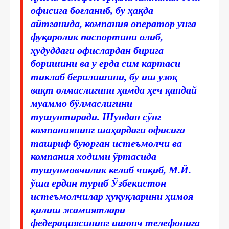
офисига боғланиб, бу ҳақда
айтганида, компания оператор унга
фуқаролик паспортини олиб,
ҳудуддаги офислардан бирига
боришини ва у ерда сим картаси
тиклаб берилишини, бу иш узоқ
вақт олмаслигини ҳамда ҳеч қандай
муаммо бўлмаслигини
тушунтиради. Шундан сўнг
компаниянинг шаҳардаги офисига
ташриф буюрган истеъмолчи ва
компания ходими ўртасида
тушунмовчилик келиб чиқиб, М.Й.
ўша ердан туриб Ўзбекистон
истеъмолчилар ҳуқуқларини ҳимоя
қилиш жамиятлари
федерациясининг ишонч телефонига