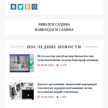
АВВАЛГИ САҲИФА
НАВБАТДАГИ САҲИФА
ПОСЛЕДНИЕ НОВОСТИ
Истеъмолчи ҳисоблагичи билан боғлиқ
тушунмовчилик ҳолати бартараф қилинди
06.08.2026
1 179
Давлат органининг ноқонуний қароридан
етказилган зарарни қоплашнинг ягона
механизми жорий этилмоқда
03.08.2026
1 850