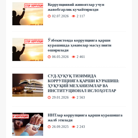
Коррупциявий жиноятлар учун
жавобгарлик кучайтирилди
02.07.2026
2 117
Ўзбекистонда коррупцияга қарши
курашишда ҳокимлар масъулияти
оширилади
06.05.2026
2 461
СУД-ҲУҚУҚ ТИЗИМИДА
КОРРУПЦИЯГА ҚАРШИ КУРАШИШ:
ҲУҚУҚИЙ МЕХАНИЗМЛАР ВА
ИНСТИТУЦИОНАЛ ИСЛОҲОТЛАР
29.01.2026
2 563
ННТлар коррупцияга қарши курашишга
жалб этилади
26.09.2025
2 243