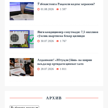
Ўзбекистонга Рақамли кодекс керакми?
01.08.2026
1 597
Янги кондиционер совутмади: 7,5 миллион
сўмлик шартнома бекор қилинди
30.07.2026
1 767
Алданманг! «Ютуқли ўйин» ва ширин
ваъдалар ортидаги қиммат хато
28.07.2026
1 811
АРХИВ