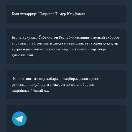
Бош муҳаррир: Юлдашев Тимур Юсуфович.
Барча ҳуқуқлар Ўзбекистон Республикасининг оммавий ахборот
воситалари тўғрисидаги ҳамда муаллифлик ва турдош ҳуқуқлар
тўғрисидаги қонун ҳужжатларида белгиланган тартибда
ҳимояланган.
Фаолиятингизга оид хабарлар, тадбирларнинг пресс-
релизларини қуйидаги электрон почтага юборинг:
nuqtainazar@umail.uz.