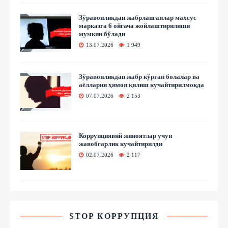
Зўравонликдан жабрланганлар махсус
марказга 6 ойгача жойлаштирилиши
мумкин бўлади
13.07.2026
1 949
Зўравонликдан жабр кўрган болалар ва
аёлларни ҳимоя қилиш кучайтирилмоқда
07.07.2026
2 153
Коррупциявий жиноятлар учун
жавобгарлик кучайтирилди
02.07.2026
2 117
STOP КОРРУПЦИЯ