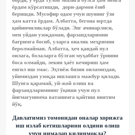
ёрдам кўрсатишди, дори-дармон ёзиб
беришди. Мусофир одам учун шунинг ўзи
ҳам катта ёрдам. Албатта, бегона юртда
қийинчиликлар бўлади. Энг ачинарлиси,
мен уйдан узоқдаман, фарзандларимни
бағримга босиб, уларга оналик меҳримни
беролмайман. Албатта, ҳеч қандай пул
оилага, болаларга бўлган муҳаббат ўрнини
боса олмайди, лекин ҳаёт кечириш ҳам
енгил иш эмас. Эҳтиёж бизни оиламиздан,
уйимиздан узоқда ишлашга мажбур қилади.
Шунга қарамай, уй-жой олиш ва
фарзандларимнинг ўқиши учун пул
йиғмагунимча ватанимга қайтиш ниятим
йўқ.
Давлатимиз томонидан оналар хорижга
иш излаб кетишларини олдини олиш
учун нималар қилинмоқда?