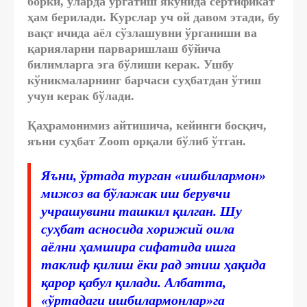
борки, уларда ўргатиш якунида сертификат
ҳам берилади. Курслар уч ой давом этади, бу
вақт ичида аёл сўзлашувни ўрганиши ва
қарияларни парваришлаш бўйича
билимларга эга бўлиши керак. Ушбу
кўникмаларнинг барчаси суҳбатдан ўтиш
учун керак бўлади.
Қаҳрамонимиз айтишича, кейинги босқич,
яъни суҳбат Zoom орқали бўлиб ўтган.
Яъни, ўртада турган «ишбилармон»
мижоз ва бўлажак иш берувчи
учрашувини ташкил қилган. Шу
суҳбат асносида хорижий оила
аёлни ҳамшира сифатида ишга
таклиф қилиш ёки рад этиш ҳақида
қарор қабул қилади. Албатта,
«ўртадаги ишбилармонлар»га