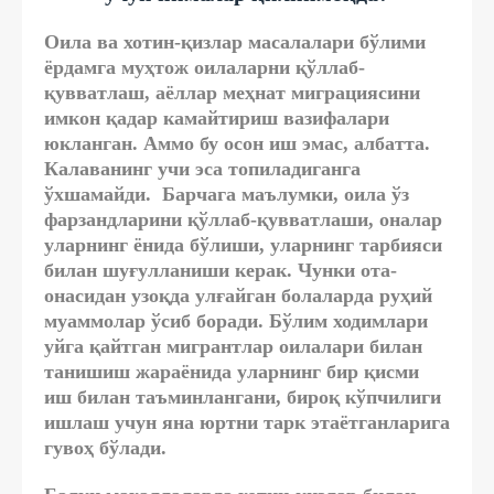
Оила ва хотин-қизлар масалалари бўлими
ёрдамга муҳтож оилаларни қўллаб-
қувватлаш, аёллар меҳнат миграциясини
имкон қадар камайтириш вазифалари
юкланган. Аммо бу осон иш эмас, албатта.
Калаванинг учи эса топиладиганга
ўхшамайди. Барчага маълумки, оила ўз
фарзандларини қўллаб-қувватлаши, оналар
уларнинг ёнида бўлиши, уларнинг тарбияси
билан шуғулланиши керак. Чунки ота-
онасидан узоқда улғайган болаларда руҳий
муаммолар ўсиб боради. Бўлим ходимлари
уйга қайтган мигрантлар оилалари билан
танишиш жараёнида уларнинг бир қисми
иш билан таъминлангани, бироқ кўпчилиги
ишлаш учун яна юртни тарк этаётганларига
гувоҳ бўлади.