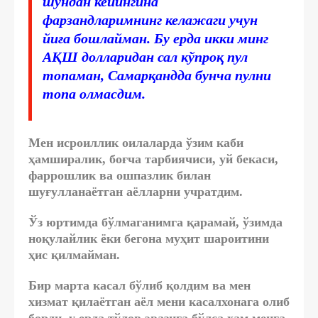
шундан кейингина
фарзандларимнинг келажаги учун
йиға бошлайман. Бу ерда икки минг
АҚШ долларидан сал кўпроқ пул
топаман, Самарқандда бунча пулни
топа олмасдим.
Мен исроиллик оилаларда ўзим каби
ҳамширалик, боғча тарбиячиси, уй бекаси,
фаррошлик ва ошпазлик билан
шуғулланаётган аёлларни учратдим.
Ўз юртимда бўлмаганимга қарамай, ўзимда
ноқулайлик ёки бегона муҳит шароитини
ҳис қилмайман.
Бир марта касал бўлиб қолдим ва мен
хизмат қилаётган аёл мени касалхонага олиб
борди, у ерда тўлов эвазига бўлса ҳам менга