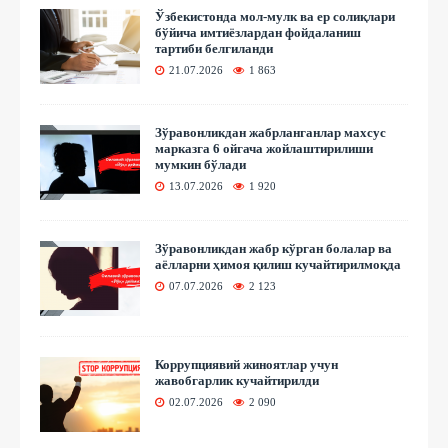
Ўзбекистонда мол-мулк ва ер солиқлари
бўйича имтиёзлардан фойдаланиш
тартиби белгиланди
21.07.2026
1 863
Зўравонликдан жабрланганлар махсус
марказга 6 ойгача жойлаштирилиши
мумкин бўлади
13.07.2026
1 920
Зўравонликдан жабр кўрган болалар ва
аёлларни ҳимоя қилиш кучайтирилмоқда
07.07.2026
2 123
Коррупциявий жиноятлар учун
жавобгарлик кучайтирилди
02.07.2026
2 090