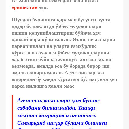
таъминланиши юзасидан келишувга
эришилган
эди.
Шундай бўлишига қарамай бугунги кунга
қадар бу давлатда ўзбек муҳожирлари
ишини қонунийлаштириш бўйича ҳеч
қандай чора кўрилмаган. Яъни, кексаларни
парваришлаш ва уларга ғамхўрлик
кўрсатиш соҳасига ўзбек муҳожирларини
жалб этиш бўйича келишув қоғозда қолиб
келмоқда, амалда эса бу борада бирор иш
амалга оширилмаган. Агентликлар эса
юқоридан бу ҳақда кўрсатма бўлмагунча ҳеч
нарса қилишга ҳақли эмас.
Агентлик вакиллари ҳам бунинг
сабабини билишмайди. Ташқи
меҳнат миграцияси агентлиги
Самарқанд шаҳар бўлими бошлиғи