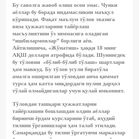
Бу саволга жавоб олиш осон эмас. Чунки
аёллар бу борада индамасликни маъқул
кўришади. Фақат маълум тўлов эвазига
виза ҳужжатларини тайёрлаш
масъулиятини ўз зиммасига оладиган
“ишбилармонлар” борлиги аён.
Айтилишича, «Жўнатиш» ҳаққи 18 минг
АҚШ доллари атрофида бўлади. Шунингдек
бу тўловни «бўлиб-бўлиб тўлаш» шартлари
ҳам мавжуд. Бу тўлов усули биратўла
амалга оширилган тўловдан анча қиммат
турса ҳам катта миқдордаги пулни дарҳол
тўлай олмайдиганлар учун қулай имконият.
Тўловдан ташқари ҳужжатларни
тайёрлашни бошлашдан олдин аёллар
биринчи ёрдам курсларини ўтаб, яҳудий
тилини ўрганишлари ҳам талаб этилади.
Самарқандда бу тилни ўргатувчи марказлар