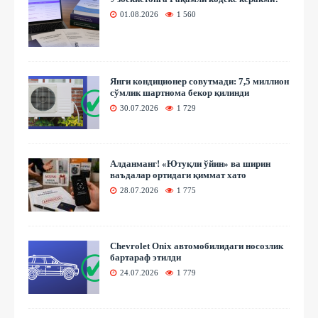
01.08.2026
1 560
Янги кондиционер совутмади: 7,5 миллион
сўмлик шартнома бекор қилинди
30.07.2026
1 729
Алданманг! «Ютуқли ўйин» ва ширин
ваъдалар ортидаги қиммат хато
28.07.2026
1 775
Chevrolet Onix автомобилидаги носозлик
бартараф этилди
24.07.2026
1 779