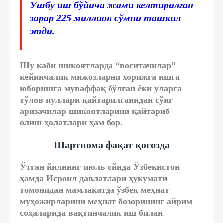
Ушбу иш бўйича жами келтирилган
зарар 225 миллион сўмни ташкил
этди.
Шу каби шикоятларда “воситачилар”
кейинчалик мижозларни хорижга ишга
юборишга муваффақ бўлган ёки уларга
тўлов пуллари қайтарилганидан сўнг
аризачилар шикоятларини қайтариб
олиш ҳолатлари ҳам бор.
Шартнома фақат қоғозда
Ўтган йилнинг июль ойида Ўзбекистон
ҳамда Исроил давлатлари ҳукумати
томонидан мамлакатда ўзбек меҳнат
муҳожирларини меҳнат бозорининг айрим
соҳаларида вақтинчалик иш билан