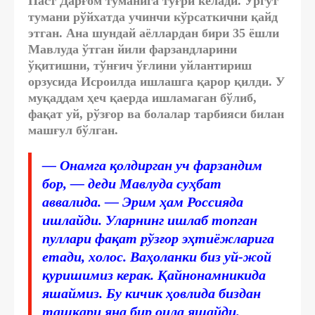
Паст Дарғом туманига тўғри келади. Ургут
тумани рўйхатда учинчи кўрсаткични қайд
этган. Ана шундай аёллардан бири 35 ёшли
Мавлуда ўтган йили фарзандларини
ўқитишни, тўнғич ўғлини уйлантириш
орзусида Исроилда ишлашга қарор қилди. У
муқаддам ҳеч қаерда ишламаган бўлиб,
фақат уй, рўзғор ва болалар тарбияси билан
машғул бўлган.
— Онамга қолдирган уч фарзандим
бор, — деди Мавлуда суҳбат
аввалида. — Эрим ҳам Россияда
ишлайди. Уларнинг ишлаб топган
пуллари фақат рўзғор эҳтиёжларига
етади, холос. Ваҳоланки биз уй-жой
қуришимиз керак. Қайнонамникида
яшаймиз. Бу кичик ҳовлида биздан
ташқари яна бир оила яшайди.