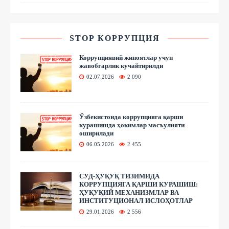
STOP КОРРУПЦИЯ
Коррупциявий жиноятлар учун
жавобгарлик кучайтирилди
02.07.2026
2 090
Ўзбекистонда коррупцияга қарши
курашишда ҳокимлар масъулияти
оширилади
06.05.2026
2 455
СУД-ҲУҚУҚ ТИЗИМИДА
КОРРУПЦИЯГА ҚАРШИ КУРАШИШ:
ҲУҚУҚИЙ МЕХАНИЗМЛАР ВА
ИНСТИТУЦИОНАЛ ИСЛОҲОТЛАР
29.01.2026
2 556