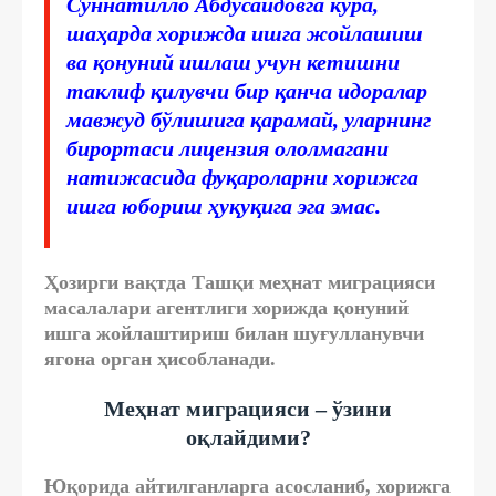
Суннатилло Абдусаидовга кўра,
шаҳарда хорижда ишга жойлашиш
ва қонуний ишлаш учун кетишни
таклиф қилувчи бир қанча идоралар
мавжуд бўлишига қарамай, уларнинг
бирортаси лицензия ололмагани
натижасида фуқароларни хорижга
ишга юбориш ҳуқуқига эга эмас.
Ҳозирги вақтда Ташқи меҳнат миграцияси
масалалари агентлиги хорижда қонуний
ишга жойлаштириш билан шуғулланувчи
ягона орган ҳисобланади.
Меҳнат миграцияси – ўзини
оқлайдими?
Юқорида айтилганларга асосланиб, хорижга