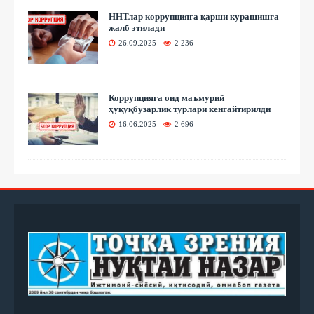
ННТлар коррупцияга қарши курашишга
жалб этилади
26.09.2025
2 236
Коррупцияга оид маъмурий
ҳуқуқбузарлик турлари кенгайтирилди
16.06.2025
2 696