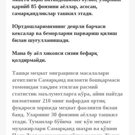
қарийб 85 фоизини аёллар, асосан,
самарқандликлар ташкил этади.
Юртдошларимизнинг деярли барчаси
кексалар ва беморларни парвариш қилиш
билан шуғулланишади.
Мана бу аёл хикояси сизни бефарқ
қолдирмайди.
Ташқи меҳнат миграцияси масалалари
агентлиги Самарқанд вилояти бошқармаси
томонидан тақдим этилган расмий
статистик маълумотларга кўра, айни пайтда
вилоятнинг 210 минг нафардан ортиқ
фуқароси хорижда меҳнат фаолияти билан
банд. Уларнинг 30 фоизини аёллар ташкил
этади. Туманлар бўйича энг кўп меҳнат
муҳожирлари Самарқанд шаҳри ва қўшни