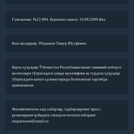
Гувоҳнома: №12-094. Берилган санаси: 24.08.2009 йил.
Бош муҳаррир: Юлдашев Тимур Юсуфович.
Барча ҳуқуқлар Ўзбекистон Республикасининг оммавий ахборот
воситалари тўғрисидаги ҳамда муаллифлик ва турдош ҳуқуқлар
тўғрисидаги қонун ҳужжатларида белгиланган тартибда
ҳимояланган.
Фаолиятингизга оид хабарлар, тадбирларнинг пресс-
релизларини қуйидаги электрон почтага юборинг:
nuqtainazar@umail.uz.