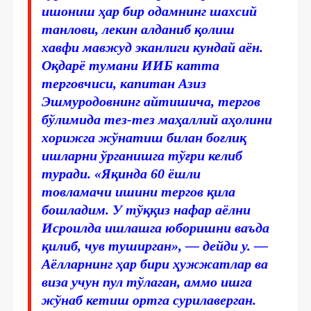
ишониш ҳар бир одамнинг шахсий
танлови, лекин алданиб қолиш
хавфи мавжуд эканлиги кундай аён.
Оқдарё тумани ИИБ катта
терговчиси, капитан Азиз
Эшмуродовнинг айтишича, тергов
бўлимида тез-тез маҳаллий аҳолини
хорижга жўнатиш билан боғлиқ
ишларни ўрганишга тўғри келиб
туради. «Яқинда 60 ёшли
товламачи ишини тергов қила
бошладим. У тўққиз нафар аёлни
Исроилда ишлашга юборишни ваъда
қилиб, чув туширган», — дейди у. —
Аёлларнинг ҳар бири ҳужжатлар ва
виза учун пул тўлаган, аммо ишга
жўнаб кетиш ортга сурилаверган.