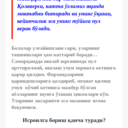
Қолаверса, катта ўғлимиз яқинда
мактабни битиради ва унинг ўқиши,
кейинчалик эса унинг тўйига пул
керак бўлади.
Болалар улғайишгани сари, уларнинг
ташвишлари ҳам каттариб боради…
Самарқандда ишлаб юрганимда пул
орттиролмай, ишлаш учун хорижга кетишга
қарор қилдим. Фарзандларини
қариндошларига қолдириб, меҳнат қилиш
учун кўчиб кетишга мажбур бўлган
аёлларнинг шунга ўхшаш ҳикоялари кўп.
Уларнинг аксарияти эса оиланинг ягона
боқувчиси.
Исроилга бориш қанча туради?