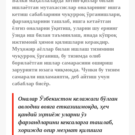
Балки маҳаллаларда хотин-қизлар билан
ишлаётган мутахассислар оналарнинг ишга
кетиш сабабларини чуқурроқ ўрганишлари,
фарзандларини ташлаб, ишга кетаётган
ёлғиз оналарни ўқитиш, уларни шу ернинг
ўзида иш билан таъминлаш, янада кўпроқ
ижтимоий ҳимоя қилишлари керакдир.
Муҳожир аёллар билан ишлаш тизимини
чуқурроқ ўрганиш, бу тизимда олиб
борилаётган ишлар самарасини ошириш
зарурияти юзага чиқмоқда. Чунки бу тизим
самарали ишламаяпти, деб айтиш учун
сабаблар бисёр.
Оналар Ўзбекистон келажаги бўлган
авлодни вояга етказишмоқда, ҳеч
қандай эҳтиёж уларни ўз
фарзандларини кексаларга ташлаб,
хорижда оғир меҳнат қилишга