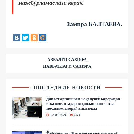
мажбурламаслиги керак.
Замира БАЛТАEВА.
АВВАЛГИ САҲИФА
НАВБАТДАГИ САҲИФА
ПОСЛЕДНИЕ НОВОСТИ
Давлат органининг ноқонуний қароридан
етказилган зарарни қоплашнинг ягона
механизми жорий этилмоқда
03.08.2026
553
Ўзбекистонга Рақамли кодекс керакми?