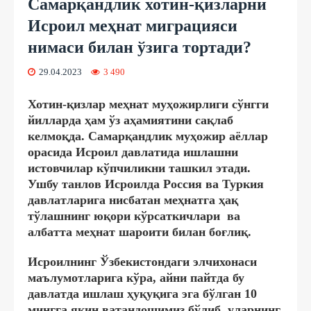
Самарқандлик хотин-қизларни
Исроил меҳнат миграцияси
нимаси билан ўзига тортади?
29.04.2023
3 490
Хотин-қизлар меҳнат муҳожирлиги сўнгги
йилларда ҳам ўз аҳамиятини сақлаб
келмоқда. Самарқандлик муҳожир аёллар
орасида Исроил давлатида ишлашни
истовчилар кўпчиликни ташкил этади.
Ушбу танлов Исроилда Россия ва Туркия
давлатларига нисбатан меҳнатга ҳақ
тўлашнинг юқори кўрсаткичлари ва
албатта меҳнат шароити билан боғлиқ.
Исроилнинг Ўзбекистондаги элчихонаси
маълумотларига кўра, айни пайтда бу
давлатда ишлаш ҳуқуқига эга бўлган 10
мингга яқин ватандошимиз бўлиб, уларнинг