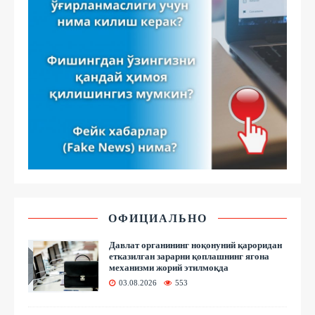
ОФИЦИАЛЬНО
Давлат органининг ноқонуний қароридан
етказилган зарарни қоплашнинг ягона
механизми жорий этилмоқда
03.08.2026
553