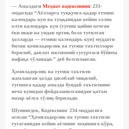
— Амалдаги
Меҳнат кодексининг
233-
модасида “Аёлларга туққунга қадар етмиш
календарь кун ва туққанидан кейин эллик
олти календарь кун (туғиш қийин кечган
ёки икки ва ундан ортиқ бола туғилган
ҳолларда — етмиш календарь кун) муддати
билан ҳомиладорлик ва туғиш таътиллари
берилиб, давлат ижтимоий суғуртаси бўйича
нафақа тўланади.” деб белгиланган.
Ҳомиладорлик ва туғиш таътили
жамланган ҳолда ҳисоблаб чиқилиб,
туғишга қадар амалда бундай таътилнинг
неча кунидан фойдаланилганидан қатъи
назар аёлга тўлиқ берилади.
Шунингдек, Кодекснинг 234-моддасига
асосан “Ҳомиладорлик ва туғиш таътили
тугаганидан кейин аёлнинг хоҳишига кўра,