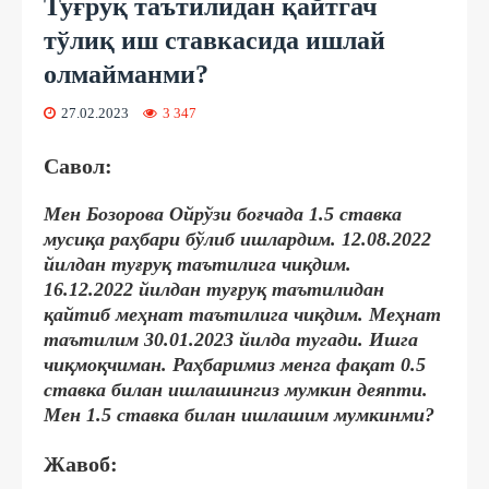
Туғруқ таътилидан қайтгач
тўлиқ иш ставкасида ишлай
олмайманми?
27.02.2023
3 347
Савол:
Мен Бозорова Ойрўзи боғчада 1.5 ставка
мусиқа раҳбари бўлиб ишлардим. 12.08.2022
йилдан туғруқ таътилига чиқдим.
16.12.2022 йилдан туғруқ таътилидан
қайтиб меҳнат таътилига чиқдим. Меҳнат
таътилим 30.01.2023 йилда тугади. Ишга
чиқмоқчиман. Раҳбаримиз менга фақат 0.5
ставка билан ишлашингиз мумкин деяпти.
Мен 1.5 ставка билан ишлашим мумкинми?
Жавоб: