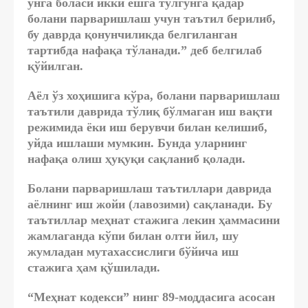
унга боласи икки ёшга тўлгунга қадар
болани парваришлаш учун таътил берилиб,
бу даврда қонунчиликда белгиланган
тартибда нафақа тўланади.” деб белгилаб
қўйилган.
Аёл ўз хоҳишига кўра, болани парваришлаш
таътили даврида тўлиқ бўлмаган иш вақти
режимида ёки иш берувчи билан келишиб,
уйда ишлаши мумкин. Бунда уларнинг
нафақа олиш ҳуқуқи сақланиб қолади.
Болани парваришлаш таътиллари даврида
аёлнинг иш жойи (лавозими) сақланади. Бу
таътиллар меҳнат стажига лекин ҳаммасини
жамлаганда кўпи билан олти йил, шу
жумладан мутахассислиги бўйича иш
стажига ҳам қўшилади.
“Меҳнат кодекси” нинг 89-моддасига асосан