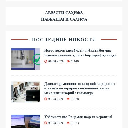
АВВАЛГИ САҲИФА
НАВБАТДАГИ САҲИФА
ПОСЛЕДНИЕ НОВОСТИ
Истеъмолчи ҳисоблагичи билан боғлиқ
тушунмовчилик ҳолати бартараф қилинди
06.08.2026
1 146
Давлат органининг ноқонуний қароридан
етказилган зарарни қоплашнинг ягона
механизми жорий этилмоқда
03.08.2026
1 828
Ўзбекистонга Рақамли кодекс керакми?
01.08.2026
1 573