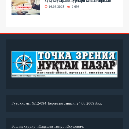
ҳуқуқбузарлик турлари кенгайтирилди
16.06.2025
2 698
Гувоҳнома: №12-094. Берилган санаси: 24.08.2009 йил.
Бош муҳаррир: Юлдашев Тимур Юсуфович.