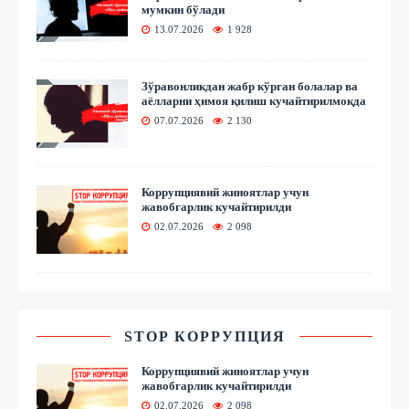
мумкин бўлади
13.07.2026
1 928
Зўравонликдан жабр кўрган болалар ва
аёлларни ҳимоя қилиш кучайтирилмоқда
07.07.2026
2 130
Коррупциявий жиноятлар учун
жавобгарлик кучайтирилди
02.07.2026
2 098
STOP КОРРУПЦИЯ
Коррупциявий жиноятлар учун
жавобгарлик кучайтирилди
02.07.2026
2 098