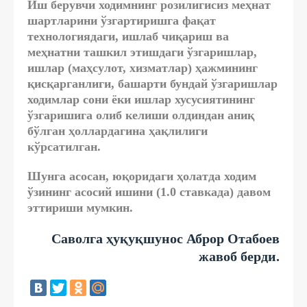
Иш берувчи ходимнинг розилигисиз меҳнат
шартларини ўзгартиришга фақат
технологиядаги, ишлаб чиқариш ва
меҳнатни ташкил этишдаги ўзгаришлар,
ишлар (маҳсулот, хизматлар) ҳажмининг
қисқарганлиги, башарти бундай ўзгаришлар
ходимлар сони ёки ишлар хусусиятининг
ўзгаришига олиб келиши олдиндан аниқ
бўлган ҳоллардагина ҳақлилиги
кўрсатилган.
Шунга асосан, юқоридаги ҳолатда ходим
ўзининг асосий ишини (1.0 ставкада) давом
эттириши мумкин.
Саволга ҳуқуқшунос Аброр Отабоев
жавоб берди.