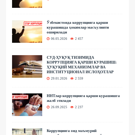
Ўзбекистонда коррупцияга қарши
курашишда ҳокимлар масъулияти
оширилади
06.05.2026
2 457
СУД-ҲУҚУҚ ТИЗИМИДА
КОРРУПЦИЯГА ҚАРШИ КУРАШИШ:
ҲУҚУҚИЙ МЕХАНИЗМЛАР ВА
ИНСТИТУЦИОНАЛ ИСЛОҲОТЛАР
29.01.2026
2 559
ННТлар коррупцияга қарши курашишга
жалб этилади
26.09.2025
2 237
Коррупцияга оид маъмурий