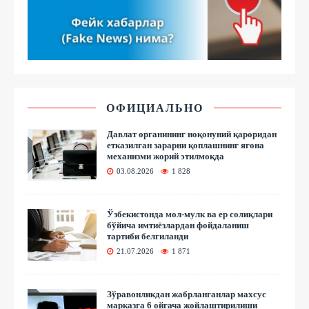
ОФИЦИАЛЬНО
Давлат органининг ноқонуний қароридан
етказилган зарарни қоплашнинг ягона
механизми жорий этилмоқда
03.08.2026
1 828
Ўзбекистонда мол-мулк ва ер солиқлари
бўйича имтиёзлардан фойдаланиш
тартиби белгиланди
21.07.2026
1 871
Зўравонликдан жабрланганлар махсус
марказга 6 ойгача жойлаштирилиши