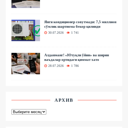
Янги кондиционер совутмади: 7,5 миллион
сўмлик шартнома бекор қилинди
30.07.2026
1 741
Алданманг! «Ютуқли ўйин» ва ширин
ваъдалар ортидаги қиммат хато
28.07.2026
1 786
АРХИВ