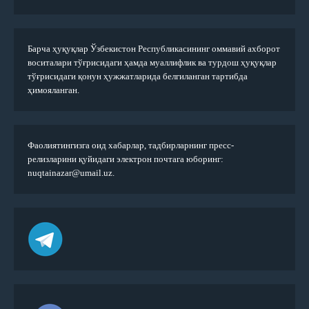
Барча ҳуқуқлар Ўзбекистон Республикасининг оммавий ахборот
воситалари тўғрисидаги ҳамда муаллифлик ва турдош ҳуқуқлар
тўғрисидаги қонун ҳужжатларида белгиланган тартибда
ҳимояланган.
Фаолиятингизга оид хабарлар, тадбирларнинг пресс-
релизларини қуйидаги электрон почтага юборинг:
nuqtainazar@umail.uz.