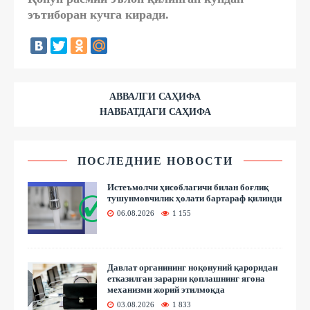
эътиборан кучга киради.
АВВАЛГИ САҲИФА
НАВБАТДАГИ САҲИФА
ПОСЛЕДНИЕ НОВОСТИ
Истеъмолчи ҳисоблагичи билан боғлиқ
тушунмовчилик ҳолати бартараф қилинди
06.08.2026
1 155
Давлат органининг ноқонуний қароридан
етказилган зарарни қоплашнинг ягона
механизми жорий этилмоқда
03.08.2026
1 833