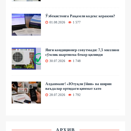
Ўзбекистонга Рақамли кодекс керакми?
01.08.2026
1 577
Янги кондиционер совутмади: 7,5 миллион
сўмлик шартнома бекор қилинди
30.07.2026
1 748
Алданманг! «Ютуқли ўйин» ва ширин
ваъдалар ортидаги қиммат хато
28.07.2026
1 792
АРХИВ