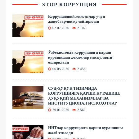
STOP КОРРУПЦИЯ
Коррупциявий жиноятлар учун
жавобгарлик кучайтирилди
02.07.2026
2 102
Ўзбекистонда коррупцияга қарши
курашишда ҳокимлар масъулияти
оширилади
06.05.2026
2 458
СУД-ҲУҚУҚ ТИЗИМИДА
КОРРУПЦИЯГА ҚАРШИ КУРАШИШ:
ҲУҚУҚИЙ МЕХАНИЗМЛАР ВА
ИНСТИТУЦИОНАЛ ИСЛОҲОТЛАР
29.01.2026
2 560
ННТлар коррупцияга қарши курашишга
жалб этилади