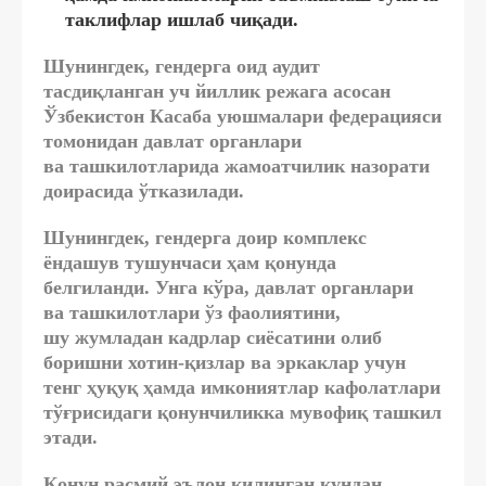
таклифлар ишлаб чиқади.
Шунингдек, гендерга оид аудит
тасдиқланган уч йиллик режага асосан
Ўзбекистон Касаба уюшмалари федерацияси
томонидан давлат органлари
ва ташкилотларида жамоатчилик назорати
доирасида ўтказилади.
Шунингдек, гендерга доир комплекс
ёндашув тушунчаси ҳам қонунда
белгиланди. Унга кўра, давлат органлари
ва ташкилотлари ўз фаолиятини,
шу жумладан кадрлар сиёсатини олиб
боришни хотин-қизлар ва эркаклар учун
тенг ҳуқуқ ҳамда имкониятлар кафолатлари
тўғрисидаги қонунчиликка мувофиқ ташкил
этади.
Қонун расмий эълон қилинган кундан