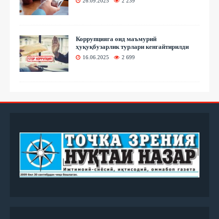
26.09.2025
2 239
Коррупцияга оид маъмурий
ҳуқуқбузарлик турлари кенгайтирилди
16.06.2025
2 699