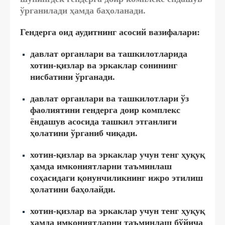
ўрганилади ҳамда баҳоланади.
Гендерга оид аудитнинг асосий вазифалари:
давлат органлари ва ташкилотларида
хотин-қизлар ва эркаклар сонининг
нисбатини ўрганади.
давлат органлари ва ташкилотлари ўз
фаолиятини гендерга доир комплекс
ёндашув асосида ташкил этганлиги
ҳолатини ўрганиб чиқади.
хотин-қизлар ва эркаклар учун тенг ҳуқуқ
ҳамда имкониятларни таъминлаш
соҳасидаги қонунчиликнинг ижро этилиш
ҳолатини баҳолайди.
хотин-қизлар ва эркаклар учун тенг ҳуқуқ
ҳамда имкониятларни таъминлаш бўйича