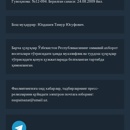
Гувоҳнома: №12-094. Берилган санаси: 24.08.2009 йил.
Бош муҳаррир: Юлдашев Тимур Юсуфович.
Барча ҳуқуқлар Ўзбекистон Республикасининг оммавий ахборот
воситалари тўғрисидаги ҳамда муаллифлик ва турдош ҳуқуқлар
тўғрисидаги қонун ҳужжатларида белгиланган тартибда
ҳимояланган.
Фаолиятингизга оид хабарлар, тадбирларнинг пресс-
релизларини қуйидаги электрон почтага юборинг:
nuqtainazar@umail.uz.