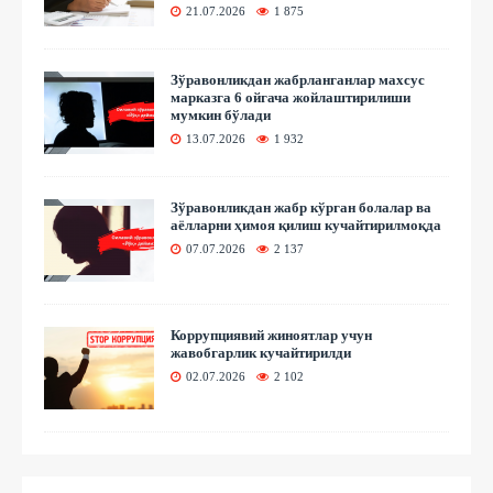
21.07.2026
1 875
Зўравонликдан жабрланганлар махсус
марказга 6 ойгача жойлаштирилиши
мумкин бўлади
13.07.2026
1 932
Зўравонликдан жабр кўрган болалар ва
аёлларни ҳимоя қилиш кучайтирилмоқда
07.07.2026
2 137
Коррупциявий жиноятлар учун
жавобгарлик кучайтирилди
02.07.2026
2 102