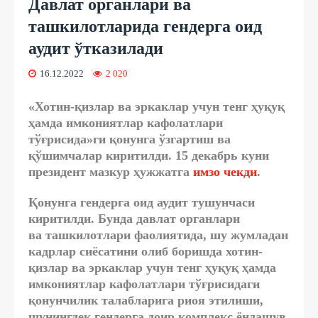
Давлат органлари ва
ташкилотларида гендерга оид
аудит ўтказилади
16.12.2022
2 020
«Хотин-қизлар ва эркаклар учун тенг ҳуқуқ
ҳамда имкониятлар кафолатлари
тўғрисида»ги қонунга ўзгартиш ва
қўшимчалар киритилди. 15 декабрь куни
президент мазкур ҳужжатга
имзо чекди
.
Қонунга гендерга оид аудит тушунчаси
киритилди. Бунда давлат органлари
ва ташкилотлари фаолиятида, шу жумладан
кадрлар сиёсатини олиб боришда хотин-
қизлар ва эркаклар учун тенг ҳуқуқ ҳамда
имкониятлар кафолатлари тўғрисидаги
қонунчилик талабларига риоя этилиши,
шунингдек гендерга доир комплекс ёндашув