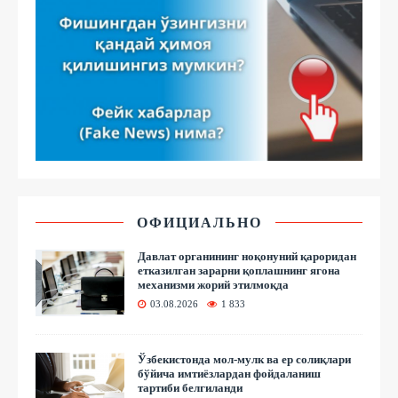
ОФИЦИАЛЬНО
Давлат органининг ноқонуний қароридан
етказилган зарарни қоплашнинг ягона
механизми жорий этилмоқда
03.08.2026
1 833
Ўзбекистонда мол-мулк ва ер солиқлари
бўйича имтиёзлардан фойдаланиш
тартиби белгиланди