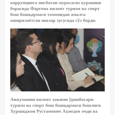
коррупцияга нисбатан муросасиз курашиш
борасида Фарғона вилоят туризм ва спорт
бош бошқармаси томонидан амалга
оширилаётган ишлар хусусида сўз борди.
Анжуманни вилоят ҳокими ўринбосари-
туризм ва спорт бош бошқармаси бошлиғи
Хуршиджон Рустамович Аҳмедов очди ва