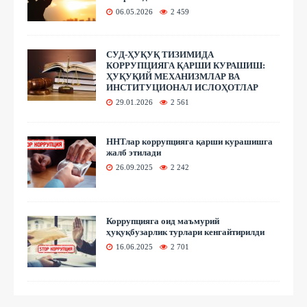
06.05.2026
2 459
СУД-ҲУҚУҚ ТИЗИМИДА
КОРРУПЦИЯГА ҚАРШИ КУРАШИШ:
ҲУҚУҚИЙ МЕХАНИЗМЛАР ВА
ИНСТИТУЦИОНАЛ ИСЛОҲОТЛАР
29.01.2026
2 561
ННТлар коррупцияга қарши курашишга
жалб этилади
26.09.2025
2 242
Коррупцияга оид маъмурий
ҳуқуқбузарлик турлари кенгайтирилди
16.06.2025
2 701