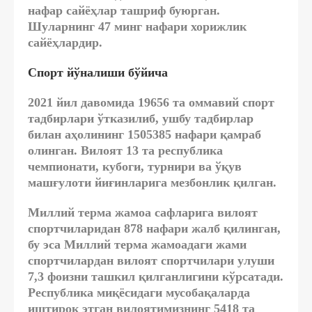
нафар сайёҳлар ташриф буюрган.
Шуларнинг 47 минг нафари хорижлик
сайёҳлардир.
Спорт йўналиши бўйича
2021 йил давомида 19656 та оммавий спорт
тадбирлари ўтказилиб, ушбу тадбирлар
билан аҳолининг 1505385 нафари қамраб
олинган. Вилоят 13 та республика
чемпионати, кубоги, турнири ва ўқув
машғулоти йиғинларига мезбонлик қилган.
Миллий терма жамоа сафларига вилоят
спортчиларидан 878 нафари жалб қилинган,
бу эса Миллий терма жамоадаги жами
спортчилардан вилоят спортчилари улуши
7,3 фоизни ташкил қилганлигини кўрсатади.
Республика миқёсидаги мусобақаларда
иштирок этган вилоятимизнинг 5418 та