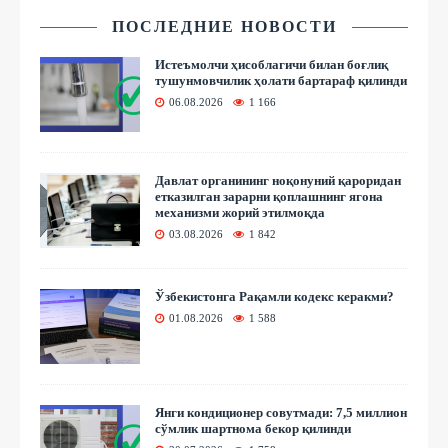
ПОСЛЕДНИЕ НОВОСТИ
Истеъмолчи ҳисоблагичи билан боғлиқ
тушунмовчилик ҳолати бартараф қилинди
06.08.2026
1 166
Давлат органининг ноқонуний қароридан
етказилган зарарни қоплашнинг ягона
механизми жорий этилмоқда
03.08.2026
1 842
Ўзбекистонга Рақамли кодекс керакми?
01.08.2026
1 588
Янги кондиционер совутмади: 7,5 миллион
сўмлик шартнома бекор қилинди