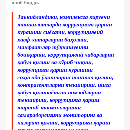
олиб борди.
Таъкидландики, комплексга кирувчи
ташкилотларда коррупцияга қарши
курашиш сиёсати, коррупциявий
хавф-хатарларни баҳолаш,
манфаатлар тўқнашувини
бошқариш, коррупциявий хабарларни
қабул қилиш ва кўриб чиқиш,
коррупцияга қарши курашиш
соҳасида ўқишларни ташкил қилиш,
контрагентларни текшириш, ишга
қабул қилинаётган номзодларни
текшириш, коррупцияга қарши
тартиб-таомилларнинг
самарадорлигини мониторинг ва
назорат қилиш, коррупцияга қарши
кураш тизимининг ҳолати