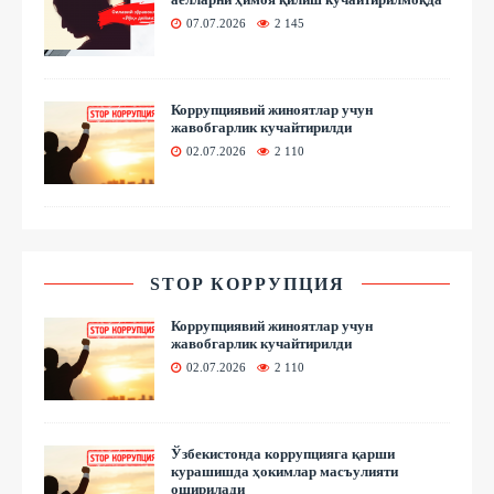
07.07.2026
2 145
Коррупциявий жиноятлар учун
жавобгарлик кучайтирилди
02.07.2026
2 110
STOP КОРРУПЦИЯ
Коррупциявий жиноятлар учун
жавобгарлик кучайтирилди
02.07.2026
2 110
Ўзбекистонда коррупцияга қарши
курашишда ҳокимлар масъулияти
оширилади