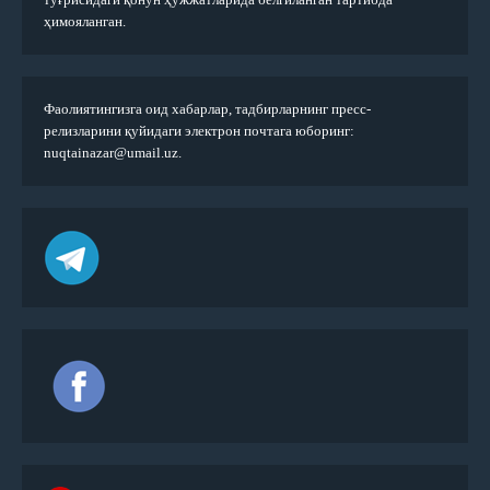
ҳимояланган.
Фаолиятингизга оид хабарлар, тадбирларнинг пресс-
релизларини қуйидаги электрон почтага юборинг:
nuqtainazar@umail.uz.