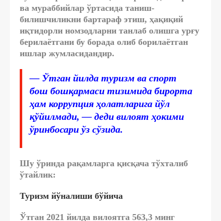
ва мураббийлар ўртасида таниш-
билишчиликни бартараф этиш, ҳақиқий
иқтидорли номзодларни танлаб олишга урғу
берилаётгани бу борада олиб борилаётган
ишлар жумласидандир.
— Ўтган йилда туризм ва спорт
бош бошқармаси тизимида бирорта
ҳам коррупция ҳолатларига йўл
қўйилмади, — деди вилоят ҳокими
ўринбосари ўз сўзида.
Шу ўринда рақамларга қисқача тўхталиб
ўтайлик:
Туризм йўналиши бўйича
Ўтган 2021 йилда вилоятга 563,3 минг