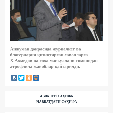
Анжуман доирасида журналист ва
блогерларни қизиқтирган саволларга
Х.Аҳмедов ва соҳа масъуллари томонидан
атрофлича жавоблар қайтарилди.
АВВАЛГИ САҲИФА
НАВБАТДАГИ САҲИФА