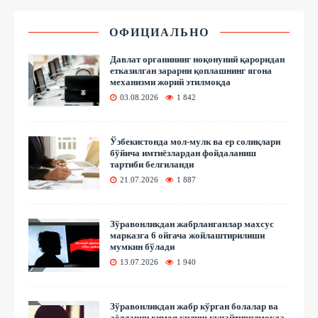
ОФИЦИАЛЬНО
Давлат органининг ноқонуний қароридан
етказилган зарарни қоплашнинг ягона
механизми жорий этилмоқда
03.08.2026
1 842
Ўзбекистонда мол-мулк ва ер солиқлари
бўйича имтиёзлардан фойдаланиш
тартиби белгиланди
21.07.2026
1 887
Зўравонликдан жабрланганлар махсус
марказга 6 ойгача жойлаштирилиши
мумкин бўлади
13.07.2026
1 940
Зўравонликдан жабр кўрган болалар ва
аёлларни ҳимоя қилиш кучайтирилмоқда