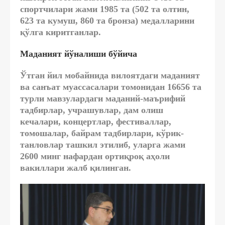
спортчилари жами 1985 та (502 та олтин,
623 та кумуш, 860 та бронза) медалларини
қўлга киритганлар.
Маданият йўналиши бўйича
Ўтган йил мобайнида вилоятдаги маданият
ва санъат муассасалари томонидан 16656 та
турли мавзулардаги маданий-маърифий
тадбирлар, учрашувлар, дам олиш
кечалари, концертлар, фестиваллар,
томошалар, байрам тадбирлари, кўрик-
танловлар ташкил этилиб, уларга жами
2600 минг нафардан ортиқроқ аҳоли
вакиллари жалб қилинган.