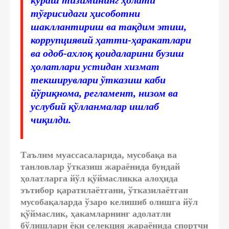
тўғрисидаги ҳисоботни
шакллантириш ва тақдим этиш,
коррупциявий ҳатти-ҳаракатлари
ва одоб-ахлоқ қоидаларини бузиш
ҳолатлари устидан хизмат
текширувлари ўтказиш каби
йўриқнома, регламент, низом ва
услубий қўлланмалар ишлаб
чиқилди.
Таълим муассасаларида, мусобақа ва
танловлар ўтказиш жараёнида бундай
ҳолатларга йўл қўймасликка алоҳида
эътибор қаратилаётгани, ўтказилаётган
мусобақаларда ўзаро келишиб олишга йўл
қўймаслик, ҳакамларнинг адолатли
бўлишлари ёки селекция жараёнида спортчи