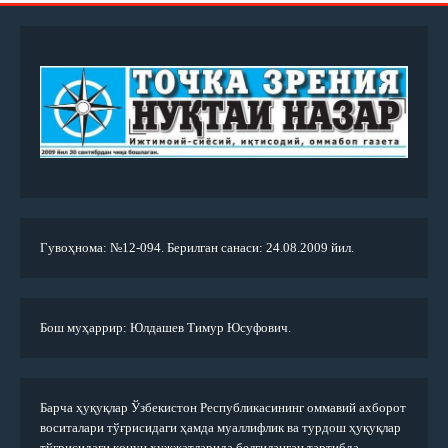
Гувоҳнома: №12-094. Берилган санаси: 24.08.2009 йил.
Бош муҳаррир: Юлдашев Тимур Юсуфович.
Барча ҳуқуқлар Ўзбекистон Республикасининг оммавий ахборот
воситалари тўғрисидаги ҳамда муаллифлик ва турдош ҳуқуқлар
тўғрисидаги қонун ҳужжатларида белгиланган тартибда