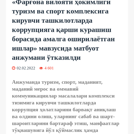
«Фарғона вилояти ҳокимлиги
туризм ва спорт комплексига
кирувчи ташкилотларда
коррупцияга қарши курашиш
борасида амалга оширилаётган
ишлар» мавзусида матбуот
анжумани ўтказилди
02.02.2022
4 601
Анжуманда туризм, спорт, маданият,
маданий мерос ва оммавий
коммуникациялар масалалари комплекси
тизимига кирувчи ташкилотларда
коррупция ҳолатларини барвақт аниқлаш
ва олдини олиш, уларнинг сабаб ва шарт-
шароитларини бартараф этиш, манфаатлар
тўқнашувига йўл қўймаслик ҳамда