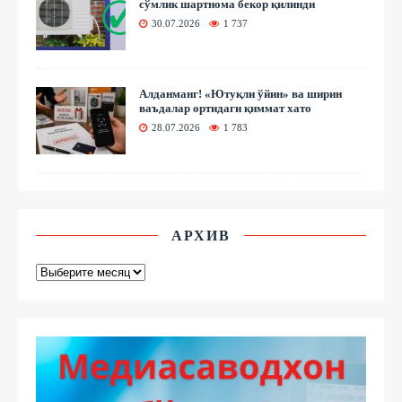
сўмлик шартнома бекор қилинди
30.07.2026
1 737
Алданманг! «Ютуқли ўйин» ва ширин
ваъдалар ортидаги қиммат хато
28.07.2026
1 783
АРХИВ