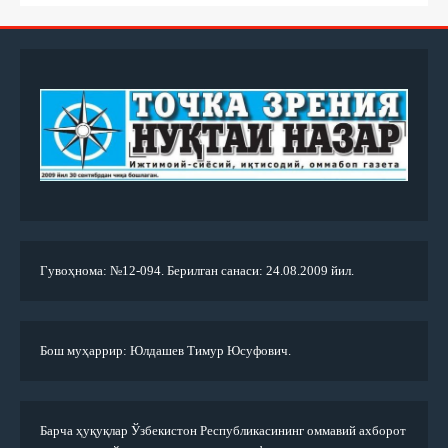
Гувоҳнома: №12-094. Берилган санаси: 24.08.2009 йил.
Бош муҳаррир: Юлдашев Тимур Юсуфович.
Барча ҳуқуқлар Ўзбекистон Республикасининг оммавий ахборот