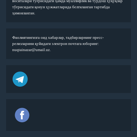
воситалари тўғрисидаги ҳамда муаллифлик ва турдош ҳуқуқлар
тўғрисидаги қонун ҳужжатларида белгиланган тартибда
ҳимояланган.
Фаолиятингизга оид хабарлар, тадбирларнинг пресс-
релизларини қуйидаги электрон почтага юборинг:
nuqtainazar@umail.uz.