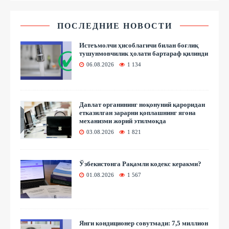
ПОСЛЕДНИЕ НОВОСТИ
Истеъмолчи ҳисоблагичи билан боғлиқ
тушунмовчилик ҳолати бартараф қилинди
06.08.2026
1 134
Давлат органининг ноқонуний қароридан
етказилган зарарни қоплашнинг ягона
механизми жорий этилмоқда
03.08.2026
1 821
Ўзбекистонга Рақамли кодекс керакми?
01.08.2026
1 567
Янги кондиционер совутмади: 7,5 миллион