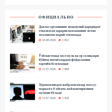
ОФИЦИАЛЬНО
Давлат органининг ноқонуний қароридан
етказилган зарарни қоплашнинг ягона
механизми жорий этилмоқда
03.08.2026
1 821
Ўзбекистонда мол-мулк ва ер солиқлари
бўйича имтиёзлардан фойдаланиш
тартиби белгиланди
21.07.2026
1 869
Зўравонликдан жабрланганлар махсус
марказга 6 ойгача жойлаштирилиши
мумкин бўлади
13.07.2026
1 926