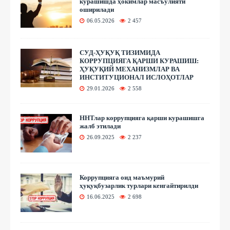
курашишда ҳокимлар масъулияти
оширилади
06.05.2026
2 457
СУД-ҲУҚУҚ ТИЗИМИДА
КОРРУПЦИЯГА ҚАРШИ КУРАШИШ:
ҲУҚУҚИЙ МЕХАНИЗМЛАР ВА
ИНСТИТУЦИОНАЛ ИСЛОҲОТЛАР
29.01.2026
2 558
ННТлар коррупцияга қарши курашишга
жалб этилади
26.09.2025
2 237
Коррупцияга оид маъмурий
ҳуқуқбузарлик турлари кенгайтирилди
16.06.2025
2 698