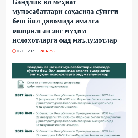
Бандлик ва меҳнат
муносабатлари соҳасида сўнгги
беш йил давомида амалга
оширилган энг муҳим
ислоҳотларга оид маълумотлар
07.09.2021
6 252