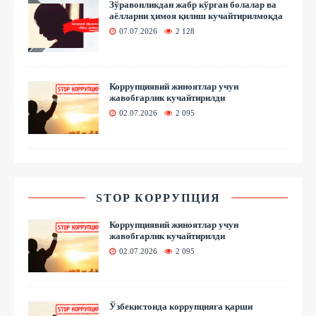
Зўравонликдан жабр кўрган болалар ва
аёлларни ҳимоя қилиш кучайтирилмоқда
07.07.2026
2 128
Коррупциявий жиноятлар учун
жавобгарлик кучайтирилди
02.07.2026
2 095
STOP КОРРУПЦИЯ
Коррупциявий жиноятлар учун
жавобгарлик кучайтирилди
02.07.2026
2 095
Ўзбекистонда коррупцияга қарши