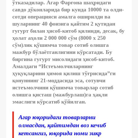
ўтказадилар. Агар Фарғона шаҳридаги
савдо дўконларида бир кунда 10000 та олди-
сотди операцияси амалга оширилди ва
шуларнинг 40 фоизига қайтим 2 қутидан
гугурт билан ҳисоб-китоб қилинди, десак, бу
ҳолат аҳоли 2 000 000 сўм (8000 х 250
сўм)лик қўшимча товар сотиб олишга
мажбур бўлаётганлигини кўрсатади. Бу
биргина гугурт мисолидаги ҳисоб-китоб.
Амалдаги “Истеъмолчиларнинг
ҳуқуқларини ҳимоя қилиш тўғрисида”ги
қонуннинг 21-моддасида эса, сотувчи
истеъмолчини қўшимча товарлар сотиб
олишга қисташ (мажбурлаш)га ҳақли
эмаслиги кўрсатиб қўйилган.
Агар юқоридаги товарларни
олмасдан, қайтимдан воз кечиб
кетсангиз, юқорида номи зикр