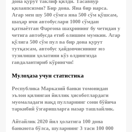
дона қурут таклиф қилди. Тасаввур
қилаяпсизми? Бир дона. Яна бир нарса.
Агар мен шу 500 сўмга яна 500 сўм қўшсам,
шаҳар ичи автобуслари 1000 сўмдан
қатнаётган Фарғона шаҳрининг бу четидан у
четига автобусда етиб олишим мумкин. Агар
қўлига 500 сўм пул ва бир дона қурут
тутқазсам, автобус ҳайдовчисининг юз
тузилиши ҳолатини кўз олдингизда
гавдалантириб кўрингчи!
Мулоҳаза учун статистика
Республика Марказий банки томонидан
эълон қилинган йиллик ҳисоботлардаги
муомаладаги нақд пулларнинг сони бўйича
таркибий ўзгаришларга назар ташлайлик.
Айтайлик 2020 йил ҳолатига 100 дона
банкнота бўлса, шуларнинг 3 таси 100 000