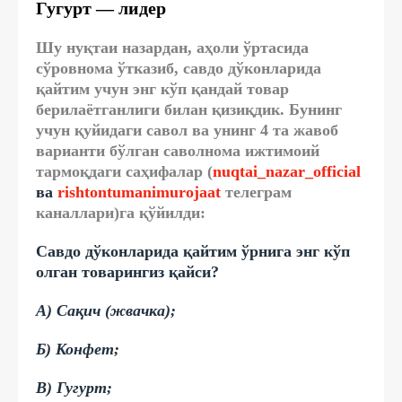
Гугурт — лидер
Шу нуқтаи назардан, аҳоли ўртасида
сўровнома ўтказиб, савдо дўконларида
қайтим учун энг кўп қандай товар
берилаётганлиги билан қизиқдик. Бунинг
учун қуйидаги савол ва унинг 4 та жавоб
варианти бўлган саволнома ижтимоий
тармоқдаги саҳифалар (
nuqtai_nazar_official
ва
rishtontumanimurojaat
телеграм
каналлари)га қўйилди:
Савдо дўконларида қайтим ўрнига энг кўп
олган товарингиз қайси?
А)
Сақич (жвачка)
;
Б) Конфет
;
В) Гугурт
;