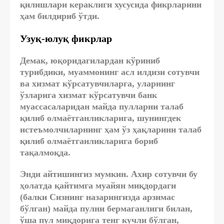
қилишлари кераклиги хусусида фикрларини
ҳам билдириб ўтди.
Узуқ-юлуқ фикрлар
Демак, юқоридагилардан кўриниб
турибдики, муаммонинг асл илдизи сотувчи
ва хизмат кўрсатувчиларга, уларнинг
ўзларига хизмат кўрсатувчи банк
муассасаларидан майда пулларни талаб
қилиб олмаётганликларига, шунингдек
истеъмолчиларнинг ҳам ўз ҳақларини талаб
қилиб олмаётганликларига бориб
тақалмоқда.
Энди айтишингиз мумкин. Ахир сотувчи бу
ҳолатда қайтимга муайян миқдордаги
(балки Сизнинг назарингизда арзимас
бўлган) майда пулни бермаганлиги билан,
ўша пул миқдорига тенг кучли бўлган,