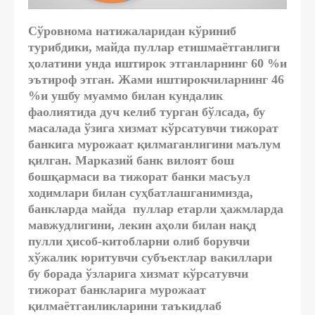
Сўровнома натижаларидан кўриниб
турибдики, майда пуллар етишмаётганлиги
ҳолатини унда иштирок этганларнинг 60 %и
эътироф этган. Жами иштирокчиларнинг 46
%и ушбу муаммо билан кундалик
фаолиятида дуч келиб турган бўлсада, бу
масалада ўзига хизмат кўрсатувчи тижорат
банкига мурожаат қилмаганлигини маълум
қилган. Марказий банк вилоят бош
бошқармаси ва тижорат банки масъул
ходимлари билан суҳбатлашганимизда,
банкларда майда пуллар етарли ҳажмларда
мавжудлигини, лекин аҳоли билан нақд
пулли ҳисоб-китобларни олиб борувчи
хўжалик юритувчи субъектлар вакиллари
бу борада ўзларига хизмат кўрсатувчи
тижорат банкларига мурожаат
қилмаётганликларини таъкидлаб