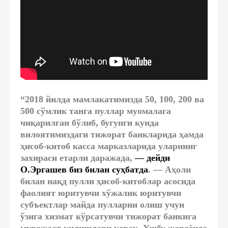
“2018 йилда мамлакатимизда 50, 100, 200 ва
500 сўмлик танга пуллар муомалага
чиқарилган бўлиб, бугунги кунда
вилоятимиздаги тижорат банкларида ҳамда
ҳисоб-китоб касса марказларида уларнинг
захираси етарли даражада,
—
дейди
О.Эргашев биз билан суҳбатда
.
— Аҳоли
билан нақд пулли ҳисоб-китоблар асосида
фаолият юритувчи хўжалик юритувчи
субъектлар майда пулларни олиш учун
ўзига хизмат кўрсатувчи тижорат банкига