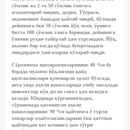
сўмлик ва 2 та 50 сўмлик тангага
алмаштириб чиқинг, дедим. Тўғриси,
акамизнинг банкдан қайтиб чиқиб, бўлмади
дейишига ёки 50 сўмлик йўқ экан, ўрнига
битта 100 сўмлик танга беришди, дейишига
ўзимни руҳан тайёрлаб ҳам тургандим. Йўқ,
акамиз бир пасда қўлида буюртмадаги
миқдордаги тангаларни кўтариб чиқди.
Сўровнома иштирокчиларининг 40 %и бу
борада муаммо йўқлигини қайд
қилганликлари қувонарли ҳолат бўлсада,
нега унда аҳоли вакилларида ушбу масалада
шикоятлар кўп деган савол ҳам вужудга
келади. Юқорида кўрганингиздек,
сўрономада қатнашган аҳоли
вакилларининг 90 %и қайтимга ё турли
товарлар олаётганликларини ёки ҳаттоки
қайтимдан воз кечишга ҳам тўғри