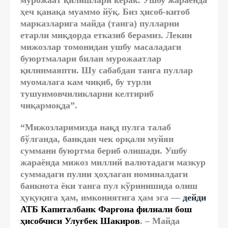
мурожаат қилишлари керак. Ушбу жараёнда
ҳеч қанақа муаммо йўқ. Биз ҳисоб-китоб
марказларига майда (танга) пулларни
етарли миқдорда етказиб берамиз. Лекин
мижозлар томонидан ушбу масаладаги
буюртмалари билан мурожаатлар
қилинмаяпти. Шу сабабдан танга пуллар
муомалага кам чиқиб, бу турли
тушунмовчиликларни келтириб
чиқармоқда”.
“Мижозларимизда нақд пулга талаб
бўлганда, банкдан чек орқали муйян
суммани буюртма бериб олишади. Ушбу
жараёнда мижоз миллий валютадаги мазкур
суммадаги пулни ҳоҳлаган номиналдаги
банкнота ёки танга пул кўринишида олиш
ҳуқуқига ҳам, имкониятига ҳам эга —
дейди
АТБ Капиталбанк Фарғона филиали бош
ҳисобчиси Улуғбек Шакиров
. – Майда