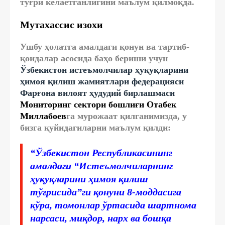
тўғри келаётганлигини маълум қилмоқда.
Мутахассис изохи
Ушбу ҳолатга амалдаги қонун ва тартиб-
қоидалар асосида баҳо бериши учун
Ўзбекистон истеъмолчилар ҳуқуқларини
ҳимоя қилиш жамиятлари федерацияси
Фарғона вилоят ҳудудий бирлашмаси
Мониторинг сектори бошлиғи Отабек
Миллабоев
га мурожаат қилганимизда, у
бизга қуйидагиларни маълум қилди:
“Ўзбекистон Республикасининг
амалдаги “Истеъмолчиларнинг
ҳуқуқларини ҳимоя қилиш
тўғрисида”ги қонуни 8-моддасига
кўра, томонлар ўртасида шартнома
нарсаси, миқдор, нарх ва бошқа