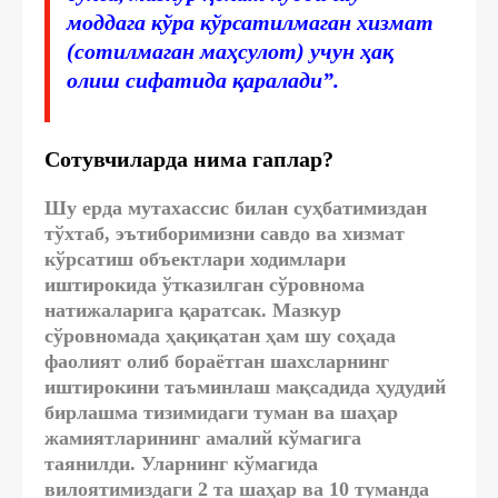
моддага кўра кўрсатилмаган хизмат
(сотилмаган маҳсулот) учун ҳақ
олиш сифатида қаралади”.
Сотувчиларда нима гаплар?
Шу ерда мутахассис билан суҳбатимиздан
тўхтаб, эътиборимизни савдо ва хизмат
кўрсатиш объектлари ходимлари
иштирокида ўтказилган сўровнома
натижаларига қаратсак. Мазкур
сўровномада ҳақиқатан ҳам шу соҳада
фаолият олиб бораётган шахсларнинг
иштирокини таъминлаш мақсадида ҳудудий
бирлашма тизимидаги туман ва шаҳар
жамиятларининг амалий кўмагига
таянилди. Уларнинг кўмагида
вилоятимиздаги 2 та шаҳар ва 10 туманда