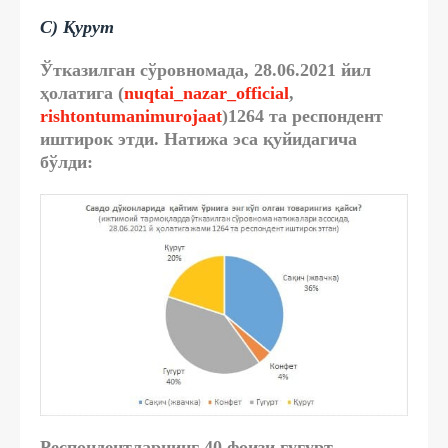
С) Қурут
Ўтказилган сўровномада, 28.06.2021 йил
ҳолатига (
nuqtai_nazar_official
,
rishtontumanimurojaat
)1264 та респондент
иштирок этди. Натижа эса қуйидагича
бўлди:
Респондентларнинг 40 фоизи гугурт