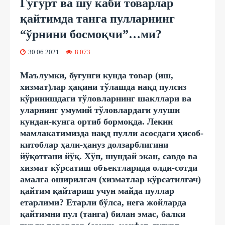
Гугурт ва шу каби товарлар
қайтимда танга пулларнинг
“ўрнини босмоқчи”…ми?
30.06.2021
8 073
Маълумки, бугунги кунда товар (иш,
хизмат)лар ҳақини тўлашда нақд пулсиз
кўринишдаги тўловларнинг шакллари ва
уларнинг умумий тўловлардаги улуши
кундан-кунга ортиб бормоқда. Лекин
мамлакатимизда нақд пулли асосдаги ҳисоб-
китоблар ҳали-ҳануз долзарблигини
йўқотгани йўқ. Хўп, шундай экан, савдо ва
хизмат кўрсатиш объектларида олди-сотди
амалга оширилгач (хизматлар кўрсатилгач)
қайтим қайтариш учун майда пуллар
етарлими? Етарли бўлса, нега жойларда
қайтимни пул (танга) билан эмас, балки