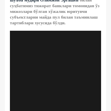
шўъба мудири Олимжон Эргашев
билан
суҳбатимиз тижорат банклари томонидан ўз
мижозлари бўлган хўжалик юритувчи
субъектларни майда пул билан таъминлаш
тартиблари хусусида бўлди.