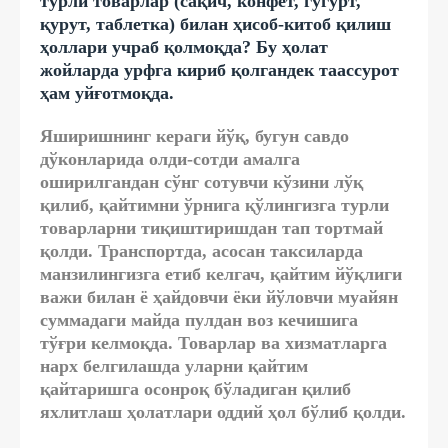
турли товарлар (сақич, конфет, гугурт,
қурут, таблетка) билан ҳисоб-китоб қилиш
ҳоллари учраб қолмоқда? Бу ҳолат
жойларда урфга кириб қолгандек таассурот
ҳам уйғотмоқда.
Яширишнинг кераги йўқ, бугун савдо
дўконларида олди-сотди амалга
оширилгандан сўнг сотувчи кўзини лўқ
қилиб, қайтимни ўрнига қўлингизга турли
товарларни тиқиштиришдан тап тортмай
қолди. Транспортда, асосан таксиларда
манзилингизга етиб келгач, қайтим йўқлиги
важи билан ё ҳайдовчи ёки йўловчи муайян
суммадаги майда пулдан воз кечишига
тўғри келмоқда. Товарлар ва хизматларга
нарх белгилашда уларни қайтим
қайтаришга осонроқ бўладиган қилиб
яхлитлаш ҳолатлари оддий ҳол бўлиб қолди.