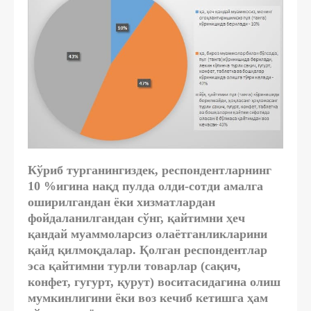
Кўриб турганингиздек, респондентларнинг
10 %игина нақд пулда олди-сотди амалга
оширилгандан ёки хизматлардан
фойдаланилгандан сўнг, қайтимни ҳеч
қандай муаммоларсиз олаётганликларини
қайд қилмоқдалар. Қолган респондентлар
эса қайтимни турли товарлар (сақич,
конфет, гугурт, қурут) воситасидагина олиш
мумкинлигини ёки воз кечиб кетишга ҳам