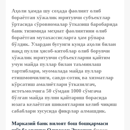
Аҳоли ҳамда шу соҳада фаолият олиб
бораётган хўжалик юритувчи субъектлар
ўртасида сўровномалар ўтказиш баробарида
банк тизимида меҳнат фаолиятини олиб
бораётган мутахассисларга ҳам рўпара
бўлдик. Улардан бугунги кунда аҳоли билан
нақд пулли ҳисоб-китоблар олиб борувчи
хўжалик юритувчи субъектларни қайтим
учун майда пуллар билан таъминлаш
тартиблари, муомалада майда пуллар
етишмовчилиги, савдо-сотиқ ва хизматлар
кўрсатиш амалиётлари ўтказилгач,
истеъмолчига 50 сўмдан 1000 сўмгача
бўлган майда пулни қайтариш борасида
юзага келаётган шикоятларни келиб чиқиш
сабаблари хусусида фикрлар алмашдик.
Марказий банк вилоят бош бошқармаси