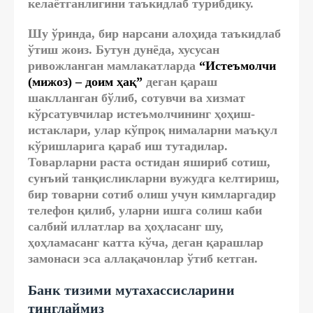
келаётганлигини таъкидлаб турибдику.
Шу ўринда, бир нарсани алоҳида таъкидлаб
ўтиш жоиз. Бутун дунёда, хусусан
ривожланган мамлакатларда
“Истеъмолчи
(мижоз) – доим ҳақ”
деган қараш
шаклланган бўлиб, сотувчи ва хизмат
кўрсатувчилар истеъмолчининг ҳоҳиш-
истаклари, улар кўпроқ нималарни маъқул
кўришларига қараб иш тутадилар.
Товарларни раста остидан яшириб сотиш,
сунъий танқисликларни вужудга келтириш,
бир товарни сотиб олиш учун кимларгадир
телефон қилиб, уларни ишга солиш каби
салбий иллатлар ва ҳоҳласанг шу,
ҳоҳламасанг катта кўча, деган қарашлар
замонаси эса аллақачонлар ўтиб кетган.
Банк тизими мутахассисларини
тинглаймиз