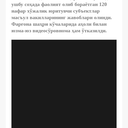
ушбу соҳада фаолият олиб бораётган 120
нафар хўжалик юритувчи субъектлар
масъул вакилларининг жавоблари олинди.
Фарғона шаҳри кўчаларида аҳоли билан
юзма-юз видеосўровнома ҳам ўтказилди.