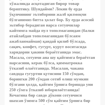
хўжаликда асқотадиган бирор товар
беряптику. Шундайми? Лекин бу ерда
ўқувчининг эътиборини жалб қилмоқчи
бўлганимиз битта ҳолат бор. Бу ерда асосий
эьтибор берадиган нарса сотувчилар
кайтимга майда пул тополмаганидан (балки
атайлабдан тополмаганидан бўлсаям
ажабланмайман) қандай қилиб бўлсада,
сақич, конфет, гугурт, курут воситасида
харидорни ҳакини бераётганида эмас.
Масала, сотувчи ана шу қайтимга бераётган
нарсасини, керак бўлса, қимматрокка
ўтказиб олаётганида. Масалан, чакана
савдода гугуртни қутисини 150 сўмдан,
борингки 200 сўмдан сотиб олиш мумкин
бўлгани ҳолда, қайтим ўрнига беришда уни
250 сўмга ўтказиб юборилаётганида!
Кечагина бир савдо дўкони сотувчиси
шахсан ўзимга 500 сўм қайтим ўрнига бир