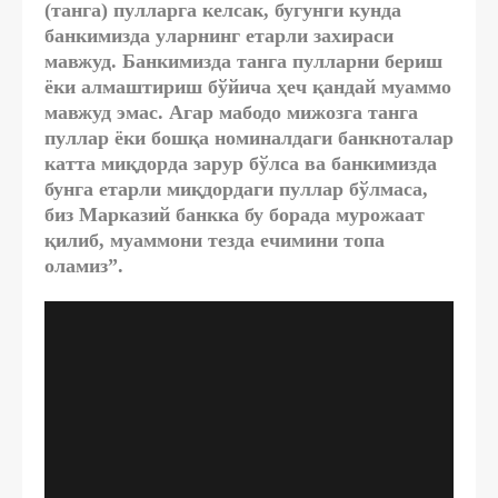
(танга) пулларга келсак, бугунги кунда
банкимизда уларнинг етарли захираси
мавжуд. Банкимизда танга пулларни бериш
ёки алмаштириш бўйича ҳеч қандай муаммо
мавжуд эмас. Агар мабодо мижозга танга
пуллар ёки бошқа номиналдаги банкноталар
катта миқдорда зарур бўлса ва банкимизда
бунга етарли миқдордаги пуллар бўлмаса,
биз Марказий банкка бу борада мурожаат
қилиб, муаммони тезда ечимини топа
оламиз”.