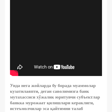
Унда нега жойларда бу борада муаммолар
кузатилаяпти, деган саволимизга банк
мутахассиси хўжалик юритувчи субъектлар
банкка мурожаат қилишлари кераклиги,
истеъмолчилар эса қайтимни талаб