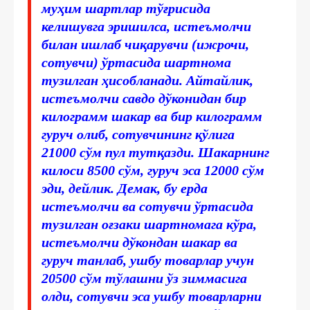
муҳим шартлар тўғрисида
келишувга эришилса, истеъмолчи
билан ишлаб чиқарувчи (ижрочи,
сотувчи) ўртасида шартнома
тузилган ҳисобланади. Айтайлик,
истеъмолчи савдо дўконидан бир
килограмм шакар ва бир килограмм
гуруч олиб, сотувчининг қўлига
21000 сўм пул тутқазди. Шакарнинг
килоси 8500 сўм, гуруч эса 12000 сўм
эди, дейлик. Демак, бу ерда
истеъмолчи ва сотувчи ўртасида
тузилган оғзаки шартномага кўра,
истеъмолчи дўкондан шакар ва
гуруч танлаб, ушбу товарлар учун
20500 сўм тўлашни ўз зиммасига
олди, сотувчи эса ушбу товарларни