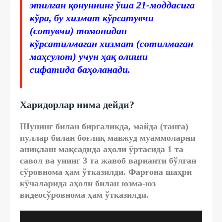
этилган қонуннинг ўша 21-моддасига
кўра, бу хизмат кўрсатувчи
(сотувчи) томонидан
кўрсатилмаган хизмат (сотилмаган
маҳсулот) учун ҳақ олиши
сифатида баҳоланади.
Харидорлар нима дейди?
Шунинг билан биргаликда, майда (танга)
пуллар билан боғлиқ мавжуд муаммоларни
аниқлаш мақсадида аҳоли ўртасида 1 та
савол ва унинг 3 та жавоб варианти бўлган
сўровнома ҳам ўтказилди. Фарғона шаҳри
кўчаларида аҳоли билан юзма-юз
видеосўровнома ҳам ўтказилди.