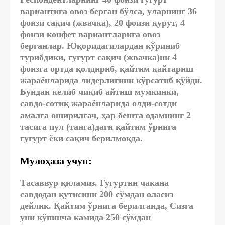
вариантига овоз берган бўлса, уларнинг 36
фоизи сақич (жвачка), 20 фоизи қурут, 4
фоизи конфет вариантларига овоз
берганлар. Юқоридагилардан кўриниб
турибдики, гугурт сақич (жвачка)ни 4
фоизга ортда қолдириб, қайтим қайтариш
жараёнларида лидерлигини кўрсатиб қўйди.
Бундан келиб чиқиб айтиш мумкинки,
савдо-сотиқ жараёнларида олди-сотди
амалга оширилгач, ҳар бешта одамнинг 2
тасига пул (танга)даги қайтим ўрнига
гугурт ёки сақич берилмоқда.
Мулоҳаза учун:
Тасаввур қиламиз. Гугуртни чакана
савдодан қутисини 200 сўмдан оласиз
дейлик. Қайтим ўрнига берилганда, Сизга
уни кўпинча камида 250 сўмдан