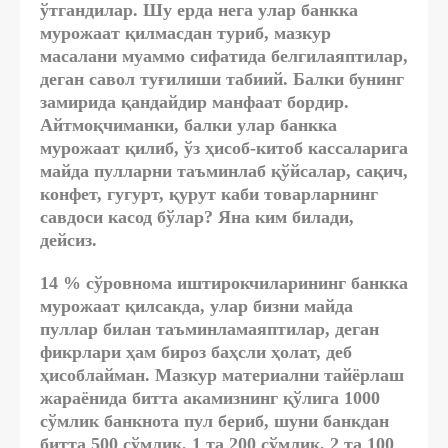
ўтгандилар. Шу ерда нега улар банкка
мурожаат қилмасдан туриб, мазкур
масалани муаммо сифатида белгилаяптилар,
деган савол туғилиши табиий. Балки бунинг
замирида қандайдир манфаат бордир.
Айтмоқчиманки, балки улар банкка
мурожаат қилиб, ўз ҳисоб-китоб кассаларига
майда пулларни таъминлаб қўйсалар, сақич,
конфет, гугурт, қурут каби товарларнинг
савдоси касод бўлар? Яна ким билади,
дейсиз.
14 % сўровнома иштирокчиларининг банкка
мурожаат қилсакда, улар бизни майда
пуллар билан таъминламаяптилар, деган
фикрлари ҳам бироз баҳсли ҳолат, деб
ҳисоблайман. Мазкур материални тайёрлаш
жараёнида битта акамизнинг қўлига 1000
сўмлик банкнота пул бериб, шуни банкдан
битта 500 сўмлик, 1 та 200 сўмлик, 2 та 100