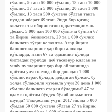
сўмлик, 9 таси 50 000 сўмлик, 18 таси 10 000
сўмлик, 37 таси 5 000 сўмлик, 20 таси 1 000
сўмлик, 13 таси 500 сўмгача бўлган танга
пулдан иборат бўлган. Энди бир қизиқ
ҳолатга эътиборингизни қаратмоқчиман.
Демак, 5 000 дан 100 000 сўмгача бўлган 67
та йирик банкнотага, 20 та 1 000 сўмлик
банкнота тўғри келаяпти. Агар йирик
банкноталарнинг ҳар бири алоҳида
қўлларда, яъни 67 та одамнинг қўлида
биттадан турибди, деб тасаввур қилсак ва
ушбу пулларнинг ҳар бир айланишида
қайтим учун камида бир донадан 1 000
сўмлик керак бўлади, дейдиган бўлсак, бу
ҳолда тўлақонли муомала учун 20 дона 1 000
сўмлик банкнота етарли бўладими? 47 та
одамга қайтим йўқдек бўлиб чиқмаяпти
шунда? Таққослаш учун: 2017 йилда 5 000
сўмдан 50 000 сўмгача бўлган 27 та йирик
банкнотага 60 та 1 000 сўмлик банкнота