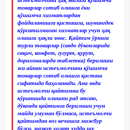
товарлар сотиб олишга ёки
қўшимча хизматлардан
фойдаланишга қисташга, шунингдек
кўрсатилмаган хизматлар учун ҳақ
олишга ҳақли эмас. Қайтим ўрнига
турли товарлар (савдо дўконларида
сақич, конфет, гугурт, қурут,
дорихоналарда таблетка) берилиши
эса айнан истеъмолчини қўшимча
товарлар сотиб олишга қисташ
сифатида баҳоланади. Ана энди
истеъмолчи қайтимни бу
кўринишда олишни рад этсаю,
дўконда қайтимга берилиши учун
майда умуман бўлмаса, истеъмолчи
қайтимдан воз кечишга мажбур
бўлса, мазкур ҳолат худди шу