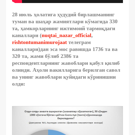
28 июль ҳолатига ҳудудий бирлашманинг
туман ва шаҳар жамиятлари кўмагида 330
та, ҳамкорларнинг ижтимоий тармоқдаги
каналлари (
nuqtai_nazar_official
,
rishtontumanimurojaat
телеграм
каналлари)дан эса мос равишда 1736 та ва
320 та, жами бўлиб 2386 та
респондентларнинг жавоблари қабул қилиб
олинди. Аҳоли вакилларига берилган савол
ва унинг жавоблари қуйидаги кўринишни
олди: