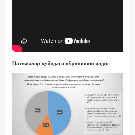
Натижалар қуйидаги кўринишни олди: