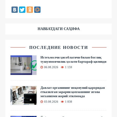
НАВБАТДАГИ САҲИФА
ПОСЛЕДНИЕ НОВОСТИ
Истеъмолчи ҳисоблагичи билан боғлиқ
тушунмовчилик ҳолати бартараф қилинди
06.08.2026
1 159
Давлат органининг ноқонуний қароридан
етказилган зарарни қоплашнинг ягона
механизми жорий этилмоқда
03.08.2026
1 838