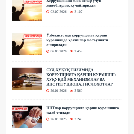
Коррупциявий жиноятлар учун
жавобгарлик кучайтирилди
02.07.2026
2 107
Ўзбекистонда коррупцияга қарши
курашишда ҳокимлар масъулияти
оширилади
06.05.2026
2 459
СУД-ҲУҚУҚ ТИЗИМИДА
КОРРУПЦИЯГА ҚАРШИ КУРАШИШ:
ҲУҚУҚИЙ МЕХАНИЗМЛАР ВА
ИНСТИТУЦИОНАЛ ИСЛОҲОТЛАР
29.01.2026
2 560
ННТлар коррупцияга қарши курашишга
жалб этилади
26.09.2025
2 240