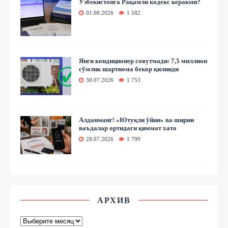
Ўзбекистонга Рақамли кодекс керакми?
01.08.2026
1 582
Янги кондиционер совутмади: 7,5 миллион
сўмлик шартнома бекор қилинди
30.07.2026
1 753
Алданманг! «Ютуқли ўйин» ва ширин
ваъдалар ортидаги қиммат хато
28.07.2026
1 799
АРХИВ