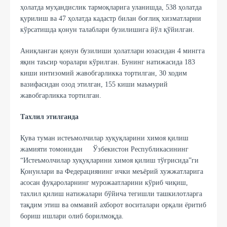
ҳолатда муҳандислик тармоқларига уланишда, 538 ҳолатда
қурилиш ва 47 ҳолатда кадастр билан боғлиқ хизматларни
кўрсатишда қонун талаблари бузилишига йўл қўйилган.
Аниқланган қонун бузилиши ҳолатлари юзасидан 4 мингга
яқин таъсир чоралари кўрилган. Бунинг натижасида 183
киши интизомий жавобгарликка тортилган, 30 ходим
вазифасидан озод этилган, 155 киши маъмурий
жавобгарликка тортилган.
Тахлил этилганда
Қува туман истеъмолчилар хуқуқларини химоя қилиш
жамияти томонидан Ўзбекистон Республикасининг
“Истеъмолчилар хуқуқларини химоя қилиш тўғрисида”ги
Қонунлари ва Федерациянинг ички меъёрий хужжатларига
асосан фуқароларнинг мурожаатларини кўриб чиқиш,
тахлил қилиш натижалари бўйича тегишли ташкилотларга
тақдим этиш ва оммавий ахборот воситалари орқали ёритиб
бориш ишлари олиб борилмоқда.