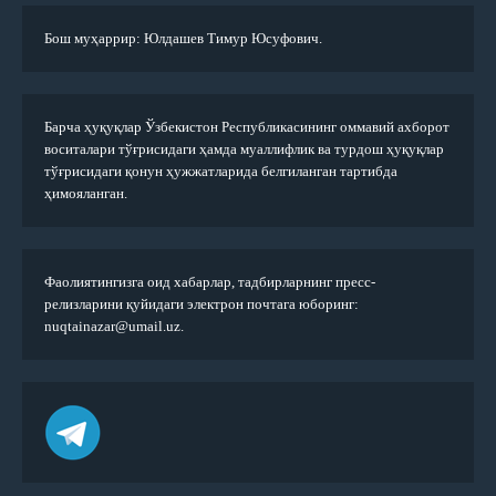
Бош муҳаррир: Юлдашев Тимур Юсуфович.
Барча ҳуқуқлар Ўзбекистон Республикасининг оммавий ахборот
воситалари тўғрисидаги ҳамда муаллифлик ва турдош ҳуқуқлар
тўғрисидаги қонун ҳужжатларида белгиланган тартибда
ҳимояланган.
Фаолиятингизга оид хабарлар, тадбирларнинг пресс-
релизларини қуйидаги электрон почтага юборинг:
nuqtainazar@umail.uz.