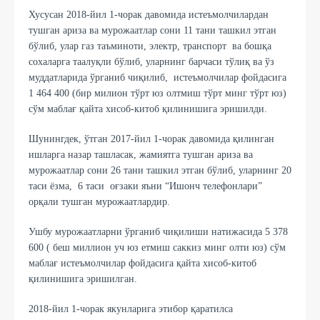
Хусусан 2018-йил 1-чорак давомида истеъмолчилардан
тушган ариза ва мурожаатлар сони 11 тани ташкил этган
бўлиб, улар газ таъминоти, электр, транспорт ва бошқа
сохаларга таалуқли бўлиб, уларнинг барчаси тўлиқ ва ўз
муддатларида ўрганиб чиқилиб, истеъмолчилар фойдасига
1 464 400 (бир милион тўрт юз олтмиш тўрт минг тўрт юз)
сўм маблағ қайта хисоб-китоб қилинишига эришилди.
Шунингдек, ўтган 2017-йил 1-чорак давомида қилинган
ишларга назар ташласак, жамиятга тушган ариза ва
мурожаатлар сони 26 тани ташкил этган бўлиб, уларнинг 20
таси ёзма, 6 таси оғзаки яъни “Ишонч телефонлари”
орқали тушган мурожаатлардир.
Ушбу мурожаатларни ўрганиб чиқилиши натижасида 5 378
600 ( беш миллион уч юз етмиш саккиз минг олти юз) сўм
маблағ истеъмолчилар фойдасига қайта хисоб-китоб
қилинишига эришилган.
2018-йил 1-чорак якунларига этибор қаратилса