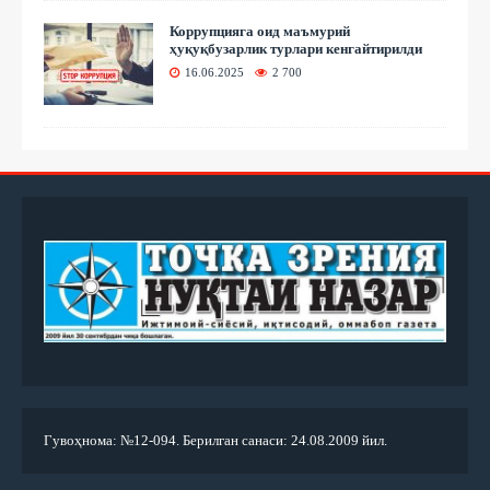
Коррупцияга оид маъмурий
ҳуқуқбузарлик турлари кенгайтирилди
16.06.2025
2 700
Гувоҳнома: №12-094. Берилган санаси: 24.08.2009 йил.