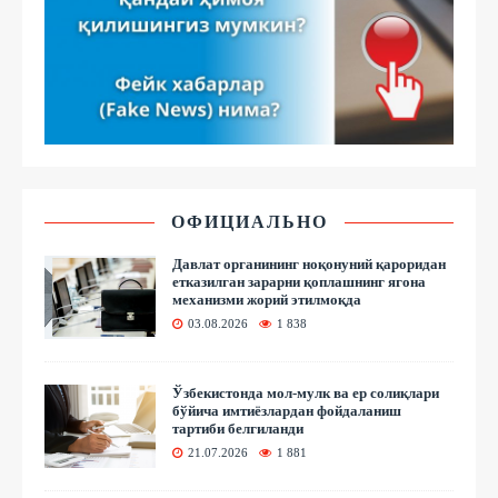
ОФИЦИАЛЬНО
Давлат органининг ноқонуний қароридан
етказилган зарарни қоплашнинг ягона
механизми жорий этилмоқда
03.08.2026
1 838
Ўзбекистонда мол-мулк ва ер солиқлари
бўйича имтиёзлардан фойдаланиш
тартиби белгиланди
21.07.2026
1 881