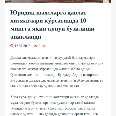
Юридик шахсларга давлат
хизматлари кўрсатишда 10
мингга яқин қонун бузилиши
аниқланди
17.07.2018
2 164
Давлат хизматлари агентлиги ҳудудий бошқармалари
томонидан жорий йилнинг январь-июнь ойларида юридик
шахсларга хизмат кўрсатишда жами 9 829та қонун
бузилиши ҳолати аниқланди. Бу ҳақда Адлия вазирлиги
ҳузуридаги Давлат хизматлари агентлиги Жамоатчилик ва
ОАВ билан алоқалар бўлими маълум қилди.
Унга кўра, қонун бузилиш ҳолатлари аксарият ҳолларда
муддатларни бузиш, ортиқча ҳужжатлар талаб қилиш,
тўғридан-тўғри хизмат кўрсатиш, асоссиз рад этишда
намоён бўлган. 5 705 ҳолатда ҳокимлик органлари, 776