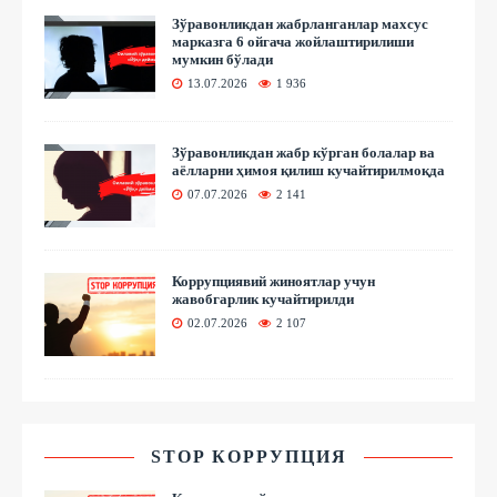
Зўравонликдан жабрланганлар махсус
марказга 6 ойгача жойлаштирилиши
мумкин бўлади
13.07.2026
1 936
Зўравонликдан жабр кўрган болалар ва
аёлларни ҳимоя қилиш кучайтирилмоқда
07.07.2026
2 141
Коррупциявий жиноятлар учун
жавобгарлик кучайтирилди
02.07.2026
2 107
STOP КОРРУПЦИЯ