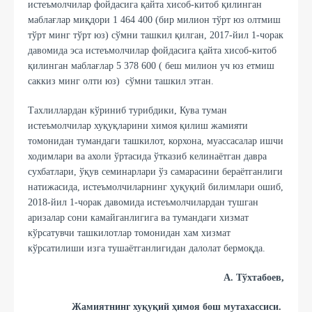
истеъмолчилар фойдасига қайта хисоб-китоб қилинган
маблағлар миқдори 1 464 400 (бир милион тўрт юз олтмиш
тўрт минг тўрт юз) сўмни ташкил қилган, 2017-йил 1-чорак
давомида эса истеъмолчилар фойдасига қайта хисоб-китоб
қилинган маблағлар 5 378 600 ( беш милион уч юз етмиш
саккиз минг олти юз) сўмни ташкил этган.
Тахлиллардан кўриниб турибдики, Кува туман
истеъмолчилар хуқуқларини химоя қилиш жамияти
томонидан тумандаги ташкилот, корхона, муассасалар ишчи
ходимлари ва ахоли ўртасида ўтказиб келинаётган давра
сухбатлари, ўқув семинарлари ўз самарасини бераётганлиги
натижасида, истеъмолчиларнинг ҳуқуқий билимлари ошиб,
2018-йил 1-чорак давомида истеъмолчилардан тушган
аризалар сони камайганлигига ва тумандаги хизмат
кўрсатувчи ташкилотлар томонидан хам хизмат
кўрсатилиши изга тушаётганлигидан далолат бермоқда.
А. Тўхтабоев,
Жамиятнинг хуқуқий ҳимоя бош мутахассиси.