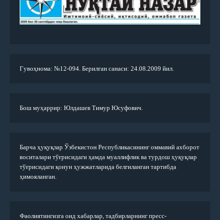
Гувоҳнома: №12-094. Берилган санаси: 24.08.2009 йил.
Бош муҳаррир: Юлдашев Тимур Юсуфович.
Барча ҳуқуқлар Ўзбекистон Республикасининг оммавий ахборот
воситалари тўғрисидаги ҳамда муаллифлик ва турдош ҳуқуқлар
тўғрисидаги қонун ҳужжатларида белгиланган тартибда
ҳимояланган.
Фаолиятингизга оид хабарлар, тадбирларнинг пресс-