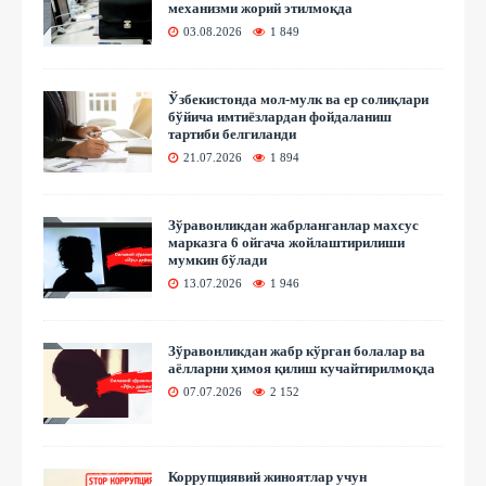
механизми жорий этилмоқда
03.08.2026
1 849
Ўзбекистонда мол-мулк ва ер солиқлари
бўйича имтиёзлардан фойдаланиш
тартиби белгиланди
21.07.2026
1 894
Зўравонликдан жабрланганлар махсус
марказга 6 ойгача жойлаштирилиши
мумкин бўлади
13.07.2026
1 946
Зўравонликдан жабр кўрган болалар ва
аёлларни ҳимоя қилиш кучайтирилмоқда
07.07.2026
2 152
Коррупциявий жиноятлар учун