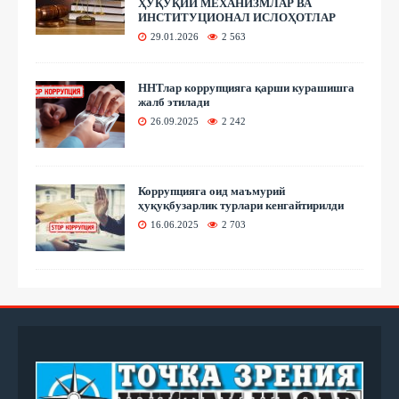
ҲУҚУҚИЙ МЕХАНИЗМЛАР ВА
ИНСТИТУЦИОНАЛ ИСЛОҲОТЛАР
29.01.2026
2 563
ННТлар коррупцияга қарши курашишга
жалб этилади
26.09.2025
2 242
Коррупцияга оид маъмурий
ҳуқуқбузарлик турлари кенгайтирилди
16.06.2025
2 703