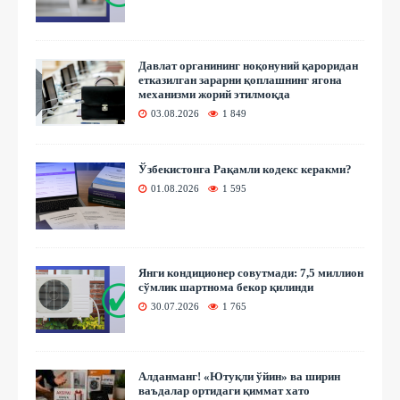
Давлат органининг ноқонуний қароридан
етказилган зарарни қоплашнинг ягона
механизми жорий этилмоқда
03.08.2026
1 849
Ўзбекистонга Рақамли кодекс керакми?
01.08.2026
1 595
Янги кондиционер совутмади: 7,5 миллион
сўмлик шартнома бекор қилинди
30.07.2026
1 765
Алданманг! «Ютуқли ўйин» ва ширин
ваъдалар ортидаги қиммат хато