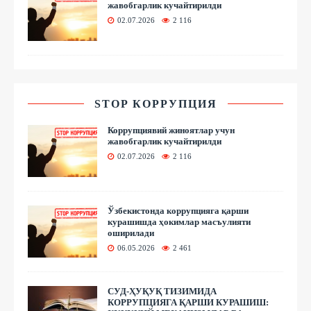
жавобгарлик кучайтирилди
02.07.2026
2 116
STOP КОРРУПЦИЯ
Коррупциявий жиноятлар учун
жавобгарлик кучайтирилди
02.07.2026
2 116
Ўзбекистонда коррупцияга қарши
курашишда ҳокимлар масъулияти
оширилади
06.05.2026
2 461
СУД-ҲУҚУҚ ТИЗИМИДА
КОРРУПЦИЯГА ҚАРШИ КУРАШИШ: