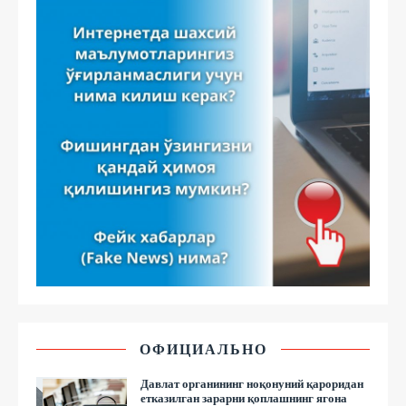
ОФИЦИАЛЬНО
Давлат органининг ноқонуний қароридан
етказилган зарарни қоплашнинг ягона