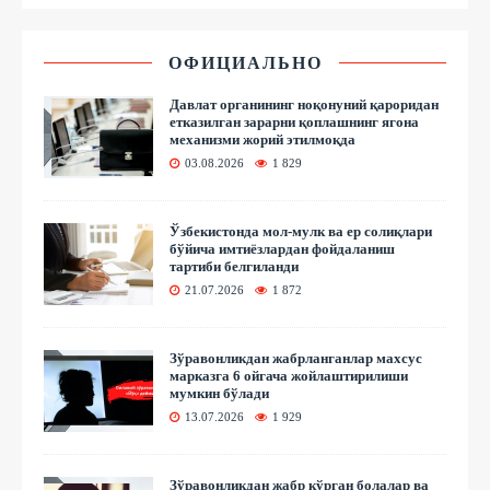
ОФИЦИАЛЬНО
Давлат органининг ноқонуний қароридан
етказилган зарарни қоплашнинг ягона
механизми жорий этилмоқда
03.08.2026
1 829
Ўзбекистонда мол-мулк ва ер солиқлари
бўйича имтиёзлардан фойдаланиш
тартиби белгиланди
21.07.2026
1 872
Зўравонликдан жабрланганлар махсус
марказга 6 ойгача жойлаштирилиши
мумкин бўлади
13.07.2026
1 929
Зўравонликдан жабр кўрган болалар ва