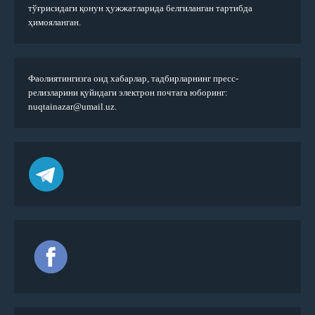
тўғрисидаги қонун ҳужжатларида белгиланган тартибда
ҳимояланган.
Фаолиятингизга оид хабарлар, тадбирларнинг пресс-
релизларини қуйидаги электрон почтага юборинг:
nuqtainazar@umail.uz.