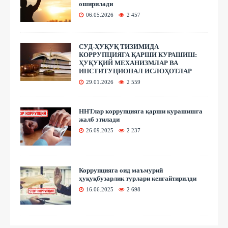
оширилади
06.05.2026
2 457
СУД-ҲУҚУҚ ТИЗИМИДА
КОРРУПЦИЯГА ҚАРШИ КУРАШИШ:
ҲУҚУҚИЙ МЕХАНИЗМЛАР ВА
ИНСТИТУЦИОНАЛ ИСЛОҲОТЛАР
29.01.2026
2 559
ННТлар коррупцияга қарши курашишга
жалб этилади
26.09.2025
2 237
Коррупцияга оид маъмурий
ҳуқуқбузарлик турлари кенгайтирилди
16.06.2025
2 698