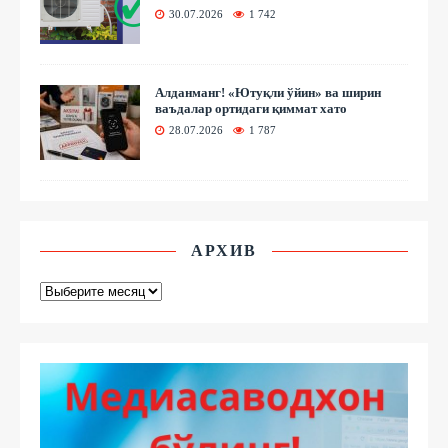
30.07.2026
1 742
Алданманг! «Ютуқли ўйин» ва ширин
ваъдалар ортидаги қиммат хато
28.07.2026
1 787
АРХИВ