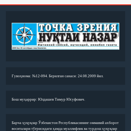
Гувоҳнома: №12-094. Берилган санаси: 24.08.2009 йил.
Бош муҳаррир: Юлдашев Тимур Юсуфович.
Барча ҳуқуқлар Ўзбекистон Республикасининг оммавий ахборот
воситалари тўғрисидаги ҳамда муаллифлик ва турдош ҳуқуқлар