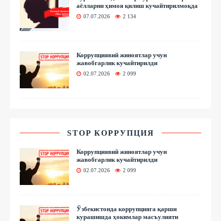
аёлларни ҳимоя қилиш кучайтирилмоқда
07.07.2026
2 134
Коррупциявий жиноятлар учун
жавобгарлик кучайтирилди
02.07.2026
2 099
STOP КОРРУПЦИЯ
Коррупциявий жиноятлар учун
жавобгарлик кучайтирилди
02.07.2026
2 099
Ўзбекистонда коррупцияга қарши
курашишда ҳокимлар масъулияти