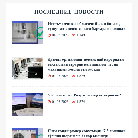
ПОСЛЕДНИЕ НОВОСТИ
Истеъмолчи ҳисоблагичи билан боғлиқ
тушунмовчилик ҳолати бартараф қилинди
06.08.2026
1 149
Давлат органининг ноқонуний қароридан
етказилган зарарни қоплашнинг ягона
механизми жорий этилмоқда
03.08.2026
1 829
Ўзбекистонга Рақамли кодекс керакми?
01.08.2026
1 574
Янги кондиционер совутмади: 7,5 миллион
сўмлик шартнома бекор қилинди