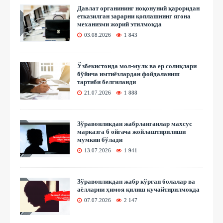
Давлат органининг ноқонуний қароридан
етказилган зарарни қоплашнинг ягона
механизми жорий этилмоқда
03.08.2026
1 843
Ўзбекистонда мол-мулк ва ер солиқлари
бўйича имтиёзлардан фойдаланиш
тартиби белгиланди
21.07.2026
1 888
Зўравонликдан жабрланганлар махсус
марказга 6 ойгача жойлаштирилиши
мумкин бўлади
13.07.2026
1 941
Зўравонликдан жабр кўрган болалар ва
аёлларни ҳимоя қилиш кучайтирилмоқда
07.07.2026
2 147