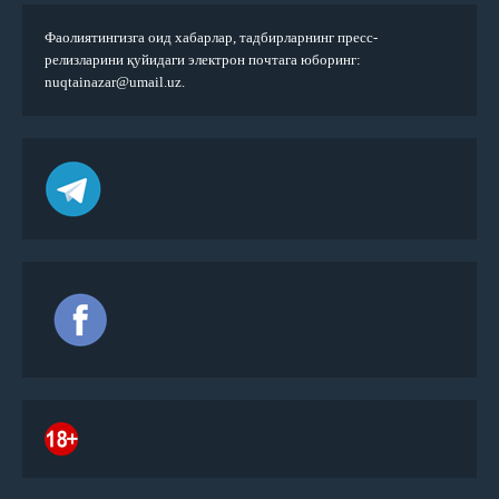
Фаолиятингизга оид хабарлар, тадбирларнинг пресс-
релизларини қуйидаги электрон почтага юборинг:
nuqtainazar@umail.uz.