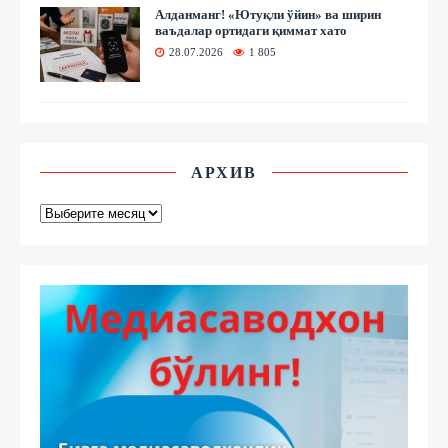
Алданманг! «Ютуқли ўйин» ва ширин
ваъдалар ортидаги қиммат хато
28.07.2026
1 805
АРХИВ