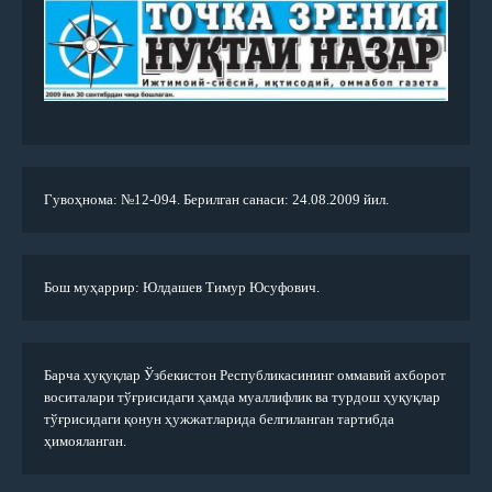
Гувоҳнома: №12-094. Берилган санаси: 24.08.2009 йил.
Бош муҳаррир: Юлдашев Тимур Юсуфович.
Барча ҳуқуқлар Ўзбекистон Республикасининг оммавий ахборот
воситалари тўғрисидаги ҳамда муаллифлик ва турдош ҳуқуқлар
тўғрисидаги қонун ҳужжатларида белгиланган тартибда
ҳимояланган.