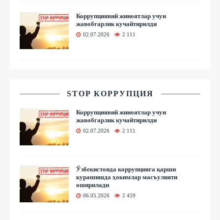
Коррупциявий жиноятлар учун
жавобгарлик кучайтирилди
02.07.2026
2 111
STOP КОРРУПЦИЯ
Коррупциявий жиноятлар учун
жавобгарлик кучайтирилди
02.07.2026
2 111
Ўзбекистонда коррупцияга қарши
курашишда ҳокимлар масъулияти
оширилади
06.05.2026
2 459