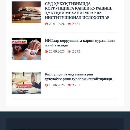
СУД-ҲУҚУҚ ТИЗИМИДА
КОРРУПЦИЯГА ҚАРШИ КУРАШИШ:
ҲУҚУҚИЙ МЕХАНИЗМЛАР ВА
ИНСТИТУЦИОНАЛ ИСЛОҲОТЛАР
29.01.2026
2 561
ННТлар коррупцияга қарши курашишга
жалб этилади
26.09.2025
2 242
Коррупцияга оид маъмурий
ҳуқуқбузарлик турлари кенгайтирилди
16.06.2025
2 701