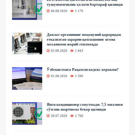
тушунмовчилик ҳолати бартараф қилинди
06.08.2026
1 170
Давлат органининг ноқонуний қароридан
етказилган зарарни қоплашнинг ягона
механизми жорий этилмоқда
03.08.2026
1 843
Ўзбекистонга Рақамли кодекс керакми?
01.08.2026
1 590
Янги кондиционер совутмади: 7,5 миллион
сўмлик шартнома бекор қилинди
30.07.2026
1 760