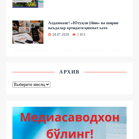
Алданманг! «Ютуқли ўйин» ва ширин
ваъдалар ортидаги қиммат хато
28.07.2026
1 811
АРХИВ