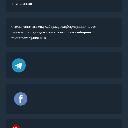
ҳимояланган.
Фаолиятингизга оид хабарлар, тадбирларнинг пресс-
релизларини қуйидаги электрон почтага юборинг:
nuqtainazar@umail.uz.