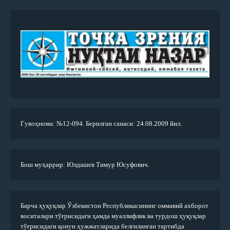
Гувоҳнома: №12-094. Берилган санаси: 24.08.2009 йил.
Бош муҳаррир: Юлдашев Тимур Юсуфович.
Барча ҳуқуқлар Ўзбекистон Республикасининг оммавий ахборот
воситалари тўғрисидаги ҳамда муаллифлик ва турдош ҳуқуқлар
тўғрисидаги қонун ҳужжатларида белгиланган тартибда