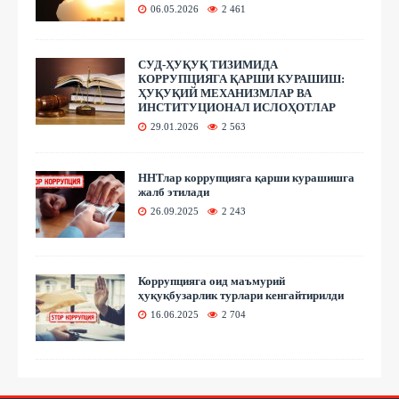
06.05.2026
2 461
СУД-ҲУҚУҚ ТИЗИМИДА
КОРРУПЦИЯГА ҚАРШИ КУРАШИШ:
ҲУҚУҚИЙ МЕХАНИЗМЛАР ВА
ИНСТИТУЦИОНАЛ ИСЛОҲОТЛАР
29.01.2026
2 563
ННТлар коррупцияга қарши курашишга
жалб этилади
26.09.2025
2 243
Коррупцияга оид маъмурий
ҳуқуқбузарлик турлари кенгайтирилди
16.06.2025
2 704