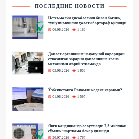
ПОСЛЕДНИЕ НОВОСТИ
Истеъмолчи ҳисоблагичи билан боғлиқ
тушунмовчилик ҳолати бартараф қилинди
06.08.2026
1 180
Давлат органининг ноқонуний қароридан
етказилган зарарни қоплашнинг ягона
механизми жорий этилмоқда
03.08.2026
1 850
Ўзбекистонга Рақамли кодекс керакми?
01.08.2026
1 597
Янги кондиционер совутмади: 7,5 миллион
сўмлик шартнома бекор қилинди
30.07.2026
1 767