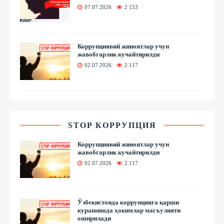
07.07.2026
2 153
Коррупциявий жиноятлар учун
жавобгарлик кучайтирилди
02.07.2026
2 117
STOP КОРРУПЦИЯ
Коррупциявий жиноятлар учун
жавобгарлик кучайтирилди
02.07.2026
2 117
Ўзбекистонда коррупцияга қарши
курашишда ҳокимлар масъулияти
оширилади