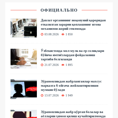
ОФИЦИАЛЬНО
Давлат органининг ноқонуний қароридан
етказилган зарарни қоплашнинг ягона
механизми жорий этилмоқда
03.08.2026
1 850
Ўзбекистонда мол-мулк ва ер солиқлари
бўйича имтиёзлардан фойдаланиш
тартиби белгиланди
21.07.2026
1 895
Зўравонликдан жабрланганлар махсус
марказга 6 ойгача жойлаштирилиши
мумкин бўлади
13.07.2026
1 949
Зўравонликдан жабр кўрган болалар ва
аёлларни ҳимоя қилиш кучайтирилмоқда