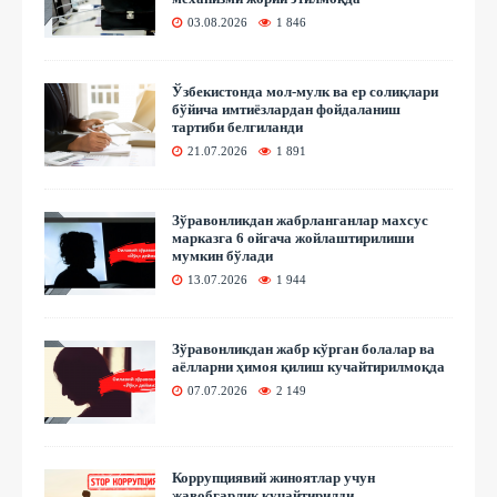
03.08.2026
1 846
Ўзбекистонда мол-мулк ва ер солиқлари
бўйича имтиёзлардан фойдаланиш
тартиби белгиланди
21.07.2026
1 891
Зўравонликдан жабрланганлар махсус
марказга 6 ойгача жойлаштирилиши
мумкин бўлади
13.07.2026
1 944
Зўравонликдан жабр кўрган болалар ва
аёлларни ҳимоя қилиш кучайтирилмоқда
07.07.2026
2 149
Коррупциявий жиноятлар учун
жавобгарлик кучайтирилди