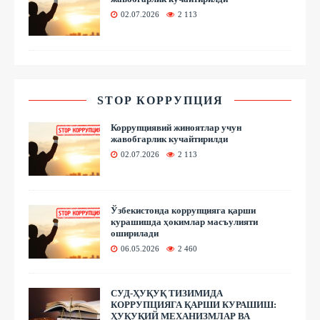
02.07.2026
2 113
STOP КОРРУПЦИЯ
Коррупциявий жиноятлар учун
жавобгарлик кучайтирилди
02.07.2026
2 113
Ўзбекистонда коррупцияга қарши
курашишда ҳокимлар масъулияти
оширилади
06.05.2026
2 460
СУД-ҲУҚУҚ ТИЗИМИДА
КОРРУПЦИЯГА ҚАРШИ КУРАШИШ:
ҲУҚУҚИЙ МЕХАНИЗМЛАР ВА