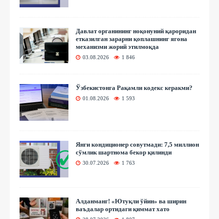
Давлат органининг ноқонуний қароридан
етказилган зарарни қоплашнинг ягона
механизми жорий этилмоқда
03.08.2026
1 846
Ўзбекистонга Рақамли кодекс керакми?
01.08.2026
1 593
Янги кондиционер совутмади: 7,5 миллион
сўмлик шартнома бекор қилинди
30.07.2026
1 763
Алданманг! «Ютуқли ўйин» ва ширин
ваъдалар ортидаги қиммат хато