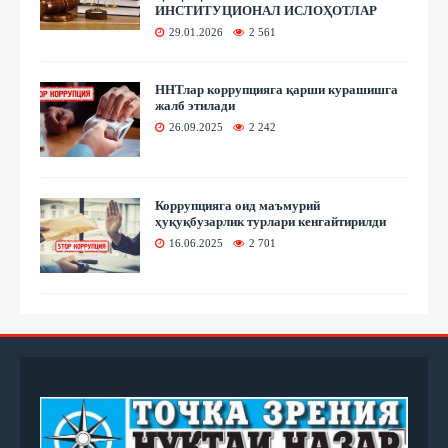
ИНСТИТУЦИОНАЛ ИСЛОҲОТЛАР
29.01.2026
2 561
ННТлар коррупцияга қарши курашишга
жалб этилади
26.09.2025
2 242
Коррупцияга оид маъмурий
ҳуқуқбузарлик турлари кенгайтирилди
16.06.2025
2 701