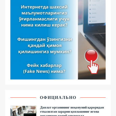
ОФИЦИАЛЬНО
Давлат органининг ноқонуний қароридан
етказилган зарарни қоплашнинг ягона
механизми жорий этилмоқда