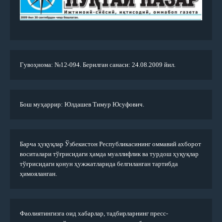
Гувоҳнома: №12-094. Берилган санаси: 24.08.2009 йил.
Бош муҳаррир: Юлдашев Тимур Юсуфович.
Барча ҳуқуқлар Ўзбекистон Республикасининг оммавий ахборот
воситалари тўғрисидаги ҳамда муаллифлик ва турдош ҳуқуқлар
тўғрисидаги қонун ҳужжатларида белгиланган тартибда
ҳимояланган.
Фаолиятингизга оид хабарлар, тадбирларнинг пресс-