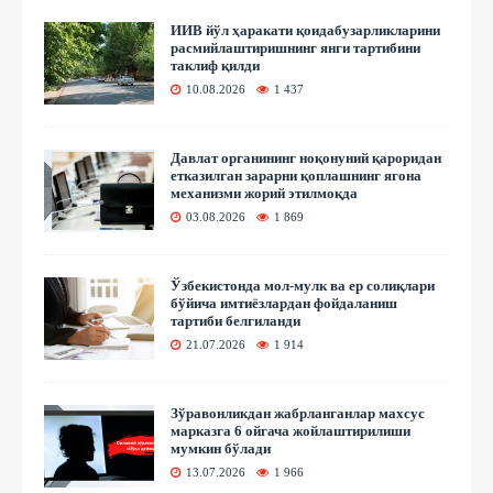
ИИВ йўл ҳаракати қоидабузарликларини
расмийлаштиришнинг янги тартибини
таклиф қилди
10.08.2026
1 437
Давлат органининг ноқонуний қароридан
етказилган зарарни қоплашнинг ягона
механизми жорий этилмоқда
03.08.2026
1 869
Ўзбекистонда мол-мулк ва ер солиқлари
бўйича имтиёзлардан фойдаланиш
тартиби белгиланди
21.07.2026
1 914
Зўравонликдан жабрланганлар махсус
марказга 6 ойгача жойлаштирилиши
мумкин бўлади
13.07.2026
1 966