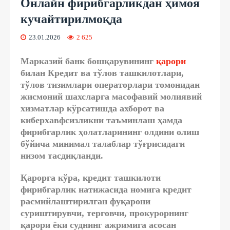
Онлайн фирибгарликдан ҳимоя
кучайтирилмоқда
23.01.2026
2 625
Марказий банк бошқарувининг
қарори
билан Кредит ва тўлов ташкилотлари,
тўлов тизимлари операторлари томонидан
жисмоний шахсларга масофавий молиявий
хизматлар кўрсатишда ахборот ва
киберхавфсизликни таъминлаш ҳамда
фирибгарлик ҳолатларининг олдини олиш
бўйича минимал талаблар тўғрисидаги
низом тасдиқланди.
Қарорга кўра, кредит ташкилоти
фирибгарлик натижасида номига кредит
расмийлаштирилган фуқарони
суриштирувчи, терговчи, прокурорнинг
қарори ёки суднинг ажримига асосан