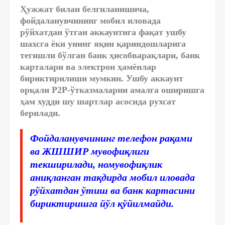
Ҳужжат билан белгиланишича,
фойдаланувчининг мобил иловада
рўйхатдан ўтган аккаунтига фақат ушбу
шахсга ёки унинг яқин қариндошларига
тегишли бўлган банк ҳисобварақлари, банк
карталари ва электрон ҳамёнлар
бириктирилиши мумкин. Ушбу аккаунт
орқали P2P-ўтказмаларни амалга оширишга
ҳам худди шу шартлар асосида рухсат
берилади.
Фойдаланувчининг телефон рақами
ва ЖШШИР мувофиқлиги
текширилади, номувофиқлик
аниқланган тақдирда мобил иловада
рўйхатдан ўтиш ва банк картасини
бириктиришга йўл қўйилмайди.