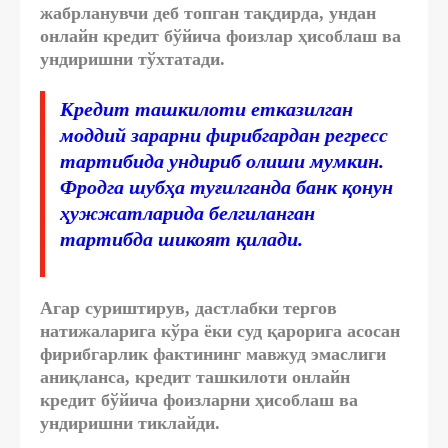
жабрланувчи деб топган тақдирда, ундан
онлайн кредит бўйича фоизлар ҳисоблаш ва
ундиришни тўхтатади.
Кредит ташкилоти етказилган
моддий зарарни фирибгардан регресс
тартибида ундириб олиши мумкин.
Фродга шубҳа туғилганда банк қонун
ҳужжатларида белгиланган
тартибда шикоят қилади.
Агар суриштирув, дастлабки тергов
натижаларига кўра ёки суд қарорига асосан
фирибгарлик фактининг мавжуд эмаслиги
аниқланса, кредит ташкилоти онлайн
кредит бўйича фоизларни ҳисоблаш ва
ундиришни тиклайди.