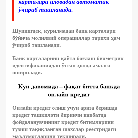
карталари иловадан автоматик
ўчириб ташланади.
Шунингдек, қурилмадан банк карталари
бўйича молиявий операциялар тарихи ҳам
ўчириб ташланади.
Банк карталарини қайта боғлаш биометрик
идентификациядан ўтган ҳолда амалга
оширилади.
Кун давомида – фақат битта банкда
онлайн кредит
Онлайн кредит олиш учун ариза беришда
кредит ташкилоти биринчи навбатда
фойдаланувчининг кредит битимларини
тузиш тақиқланган шахслар реестридаги
маълумотларини текширади.