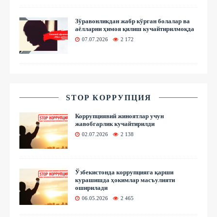
Зўравонликдан жабр кўрган болалар ва
аёлларни ҳимоя қилиш кучайтирилмоқда
07.07.2026
2 172
STOP КОРРУПЦИЯ
Коррупциявий жиноятлар учун
жавобгарлик кучайтирилди
02.07.2026
2 138
Ўзбекистонда коррупцияга қарши
курашишда ҳокимлар масъулияти
оширилади
06.05.2026
2 465