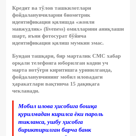
Кредит ва тўлов ташкилотлари
фойдаланувчиларни биометрик
идентификация қилишда «жонли
мавжудлик» (liveness) омилларини аниқлаши
шарт, яъни фотосурат бўйича
идентификация қилиш мумкин эмас.
Бундан ташқари, бир марталик СМС хабар
орқали телефонга юборилган кодни уч
марта нотўғри киритишга уринилганда,
фойдаланувчининг мобил иловадаги
ҳаракатлари вақтинча 15 дақиқага
чекланади.
Мобил илова ҳисобига бошқа
қурилмадан кирилса ёки пароль
тикланса, ушбу ҳисобга
бириктирилган барча банк