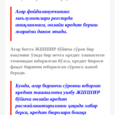
Агар фойдаланувчининг
маълумотлари реестрда
аниқланмаса, онлайн кредит бериш
жараёни давом этади.
Агар битта ЖШШИР бўйича сўров бир
вақтнинг ўзида бир нечта кредит ташкилоти
томонидан юборилган бўлса, кредит бюроси
фақат биринчи юборилган сўровга жавоб
беради.
Бунда, агар биринчи сўровни юборган
кредит ташкилоти ушбу ЖШШИР
бўйича онлайн кредит
расмийлаштирилгани ҳақида хабар
берса, кредит бюролари бошқа