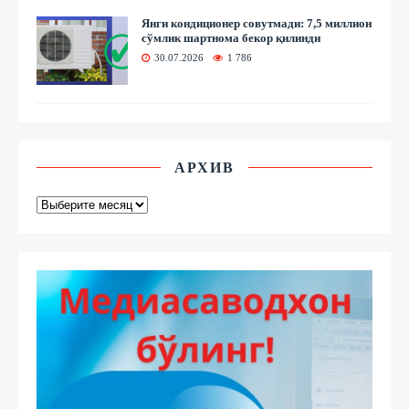
Янги кондиционер совутмади: 7,5 миллион
сўмлик шартнома бекор қилинди
30.07.2026
1 786
АРХИВ