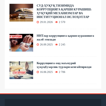
СУД-ҲУҚУҚ ТИЗИМИДА
КОРРУПЦИЯГА ҚАРШИ КУРАШИШ:
ҲУҚУҚИЙ МЕХАНИЗМЛАР ВА
ИНСТИТУЦИОНАЛ ИСЛОҲОТЛАР
29.01.2026
2 570
ННТлар коррупцияга қарши курашишга
жалб этилади
26.09.2025
2 245
Коррупцияга оид маъмурий
ҳуқуқбузарлик турлари кенгайтирилди
16.06.2025
2 706