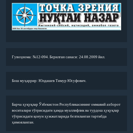
Гувоҳнома: №12-094. Берилган санаси: 24.08.2009 йил.
Бош муҳаррир: Юлдашев Тимур Юсуфович.
Барча ҳуқуқлар Ўзбекистон Республикасининг оммавий ахборот
воситалари тўғрисидаги ҳамда муаллифлик ва турдош ҳуқуқлар
тўғрисидаги қонун ҳужжатларида белгиланган тартибда
ҳимояланган.