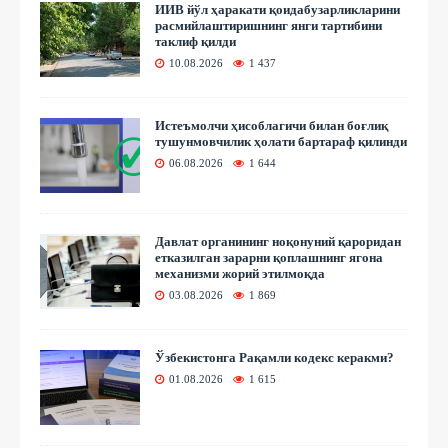
ИИВ йўл ҳаракати қоидабузарликларини
расмийлаштиришнинг янги тартибини
таклиф қилди
10.08.2026
1 437
Истеъмолчи ҳисоблагичи билан боғлиқ
тушунмовчилик ҳолати бартараф қилинди
06.08.2026
1 644
Давлат органининг ноқонуний қароридан
етказилган зарарни қоплашнинг ягона
механизми жорий этилмоқда
03.08.2026
1 869
Ўзбекистонга Рақамли кодекс керакми?
01.08.2026
1 615