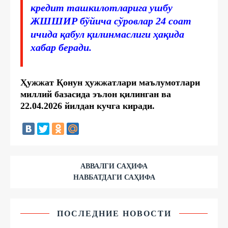
кредит ташкилотларига ушбу
ЖШШИР бўйича сўровлар 24 соат
ичида қабул қилинмаслиги ҳақида
хабар беради.
Ҳужжат Қонун ҳужжатлари маълумотлари
миллий базасида эълон қилинган ва
22.04.2026 йилдан кучга киради.
АВВАЛГИ САҲИФА
НАВБАТДАГИ САҲИФА
ПОСЛЕДНИЕ НОВОСТИ