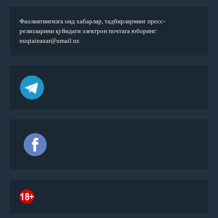
Фаолиятингизга оид хабарлар, тадбирларнинг пресс-
релизларини қуйидаги электрон почтага юборинг:
nuqtainazar@umail.uz.