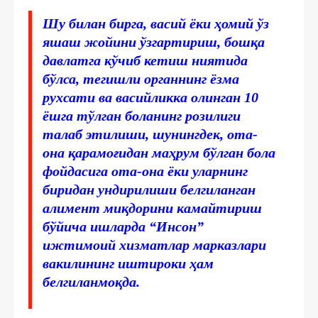
Шу билан бирга, васий ёки ҳомий ўз
яшаш жойини ўзгартириш, бошқа
давлатга кўчиб кетиш ниятида
бўлса, тегишли органнинг ёзма
рухсати ва васийликка олинган 10
ёшга тўлган боланинг розилиги
талаб этилиши, шунингдек, ота-
она қарамоғидан маҳрум бўлган бола
фойдасига ота-она ёки уларнинг
биридан ундирилиши белгиланган
алимент миқдорини камайтириш
бўйича ишларда “Инсон”
ижтимоий хизматлар марказлари
вакилининг иштироки ҳам
белгиланмоқда.