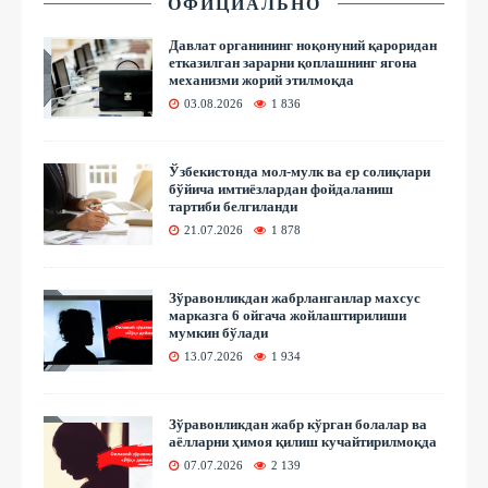
ОФИЦИАЛЬНО
Давлат органининг ноқонуний қароридан
етказилган зарарни қоплашнинг ягона
механизми жорий этилмоқда
03.08.2026
1 836
Ўзбекистонда мол-мулк ва ер солиқлари
бўйича имтиёзлардан фойдаланиш
тартиби белгиланди
21.07.2026
1 878
Зўравонликдан жабрланганлар махсус
марказга 6 ойгача жойлаштирилиши
мумкин бўлади
13.07.2026
1 934
Зўравонликдан жабр кўрган болалар ва
аёлларни ҳимоя қилиш кучайтирилмоқда
07.07.2026
2 139