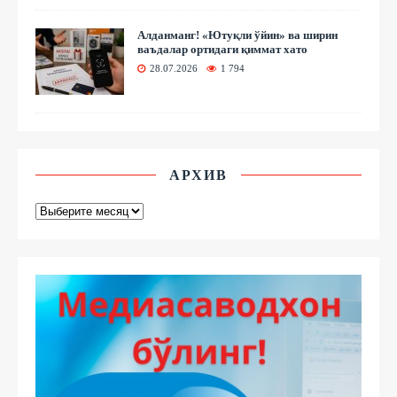
Алданманг! «Ютуқли ўйин» ва ширин
ваъдалар ортидаги қиммат хато
28.07.2026
1 794
АРХИВ