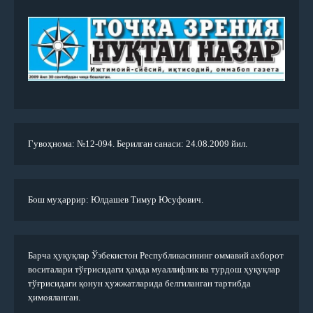
Гувоҳнома: №12-094. Берилган санаси: 24.08.2009 йил.
Бош муҳаррир: Юлдашев Тимур Юсуфович.
Барча ҳуқуқлар Ўзбекистон Республикасининг оммавий ахборот
воситалари тўғрисидаги ҳамда муаллифлик ва турдош ҳуқуқлар
тўғрисидаги қонун ҳужжатларида белгиланган тартибда
ҳимояланган.