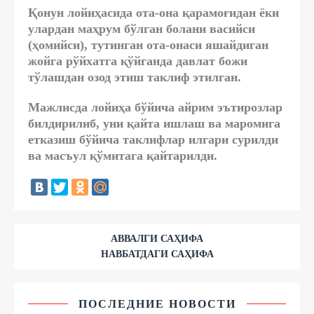
Қонун лойиҳасида ота-она қарамоғидан ёки
улардан маҳрум бўлган болани васийси
(ҳомийси), тутинган ота-онаси яшайдиган
жойга рўйхатга қўйганда давлат божи
тўлашдан озод этиш таклиф этилган.
Мажлисда лойиҳа бўйича айрим эътирозлар
билдирилиб, уни қайта ишлаш ва маромига
етказиш бўйича таклифлар илгари сурилди
ва масъул қўмитага қайтарилди.
АВВАЛГИ САҲИФА
НАВБАТДАГИ САҲИФА
ПОСЛЕДНИЕ НОВОСТИ