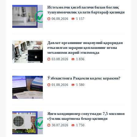
Истеъмолчи ҳисоблагичи билан боғлиқ
тушунмовчилик ҳолати бартараф қилинди
06.08.2026
1 157
Давлат органининг ноқонуний қароридан
етказилган зарарни қоплашнинг ягона
механизми жорий этилмоқда
03.08.2026
1 836
Ўзбекистонга Рақамли кодекс керакми?
01.08.2026
1 580
Янги кондиционер совутмади: 7,5 миллион
сўмлик шартнома бекор қилинди
30.07.2026
1 750