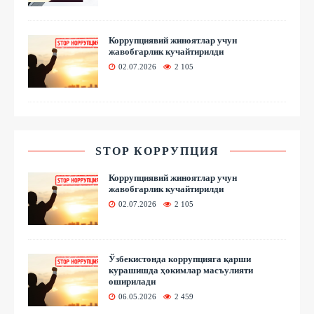
Коррупциявий жиноятлар учун
жавобгарлик кучайтирилди
02.07.2026
2 105
STOP КОРРУПЦИЯ
Коррупциявий жиноятлар учун
жавобгарлик кучайтирилди
02.07.2026
2 105
Ўзбекистонда коррупцияга қарши
курашишда ҳокимлар масъулияти
оширилади
06.05.2026
2 459