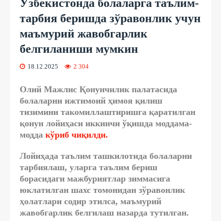
Ўзбекистонда болаларга таълим-
тарбия беришда зўравонлик учун
маъмурий жавобгарлик
белгиланиши мумкин
18.12.2025
2 304
Олий Мажлис Қонунчилик палатасида
болаларни ижтимоий ҳимоя қилиш
тизимини такомиллаштиришга қаратилган
қонун лойиҳаси иккинчи ўқишда моддама-
модда
кўриб чиқилди.
Лойиҳада таълим ташкилотида болаларни
тарбиялаш, уларга таълим бериш
борасидаги мажбуриятлар зиммасига
юклатилган шахс томонидан зўравонлик
ҳолатлари содир этилса, маъмурий
жавобгарлик белгилаш назарда тутилган.