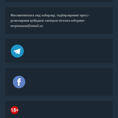
Фаолиятингизга оид хабарлар, тадбирларнинг пресс-
релизларини қуйидаги электрон почтага юборинг:
nuqtainazar@umail.uz.