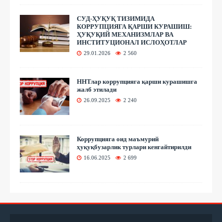
СУД-ҲУҚУҚ ТИЗИМИДА
КОРРУПЦИЯГА ҚАРШИ КУРАШИШ:
ҲУҚУҚИЙ МЕХАНИЗМЛАР ВА
ИНСТИТУЦИОНАЛ ИСЛОҲОТЛАР
29.01.2026
2 560
ННТлар коррупцияга қарши курашишга
жалб этилади
26.09.2025
2 240
Коррупцияга оид маъмурий
ҳуқуқбузарлик турлари кенгайтирилди
16.06.2025
2 699