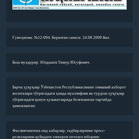
Гувоҳнома: №12-094. Берилган санаси: 24.08.2009 йил.
Бош муҳаррир: Юлдашев Тимур Юсуфович.
Барча ҳуқуқлар Ўзбекистон Республикасининг оммавий ахборот
воситалари тўғрисидаги ҳамда муаллифлик ва турдош ҳуқуқлар
тўғрисидаги қонун ҳужжатларида белгиланган тартибда
ҳимояланган.
Фаолиятингизга оид хабарлар, тадбирларнинг пресс-
релизларини қуйидаги электрон почтага юборинг: