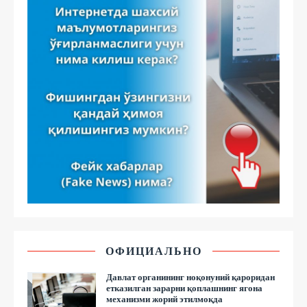
ОФИЦИАЛЬНО
Давлат органининг ноқонуний қароридан
етказилган зарарни қоплашнинг ягона
механизми жорий этилмоқда