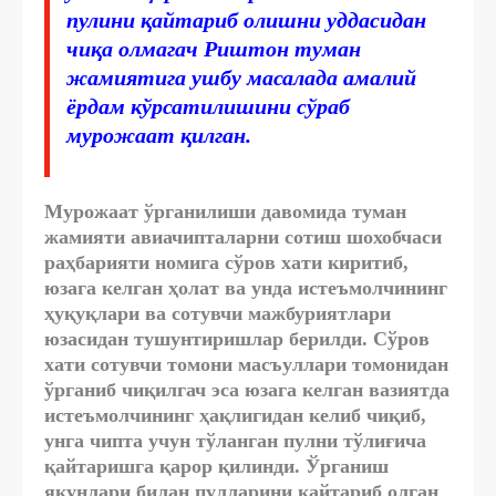
пулини қайтариб олишни уддасидан
чиқа олмагач Риштон туман
жамиятига ушбу масалада амалий
ёрдам кўрсатилишини сўраб
мурожаат қилган.
Мурожаат ўрганилиши давомида туман
жамияти авиачипталарни сотиш шохобчаси
раҳбарияти номига сўров хати киритиб,
юзага келган ҳолат ва унда истеъмолчининг
ҳуқуқлари ва сотувчи мажбуриятлари
юзасидан тушунтиришлар берилди. Сўров
хати сотувчи томони масъуллари томонидан
ўрганиб чиқилгач эса юзага келган вазиятда
истеъмолчининг ҳақлигидан келиб чиқиб,
унга чипта учун тўланган пулни тўлиғича
қайтаришга қарор қилинди. Ўрганиш
якунлари билан пулларини қайтариб олган