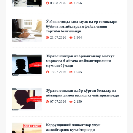
03.08.2026
1 856
Ўзбекистонда мол-мулк ва ер солиқлари
бўйича имтиёзлардан фойдаланиш
тартиби белгиланди
21.07.2026
1 904
Зўравонликдан жабрланганлар махсус
марказга 6 ойгача жойлаштирилиши
мумкин бўлади
13.07.2026
1 955
Зўравонликдан жабр кўрган болалар ва
аёлларни ҳимоя қилиш кучайтирилмоқда
07.07.2026
2 159
Коррупциявий жиноятлар учун
жавобгарлик кучайтирилди