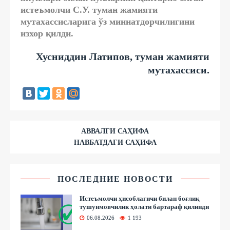
истеъмолчи С.У. туман жамияти
мутахассисларига ўз миннатдорчилигини
изхор қилди.
Хусниддин Латипов, туман жамияти
мутахассиси.
АВВАЛГИ САҲИФА
НАВБАТДАГИ САҲИФА
ПОСЛЕДНИЕ НОВОСТИ
Истеъмолчи ҳисоблагичи билан боғлиқ
тушунмовчилик ҳолати бартараф қилинди
06.08.2026
1 193