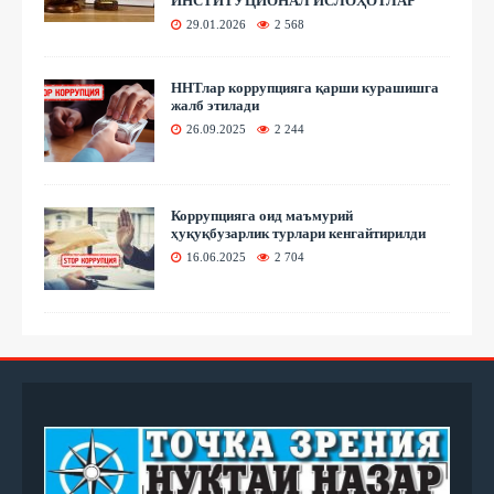
ИНСТИТУЦИОНАЛ ИСЛОҲОТЛАР
29.01.2026
2 568
ННТлар коррупцияга қарши курашишга
жалб этилади
26.09.2025
2 244
Коррупцияга оид маъмурий
ҳуқуқбузарлик турлари кенгайтирилди
16.06.2025
2 704