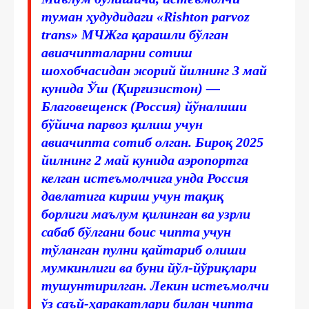
туман ҳудудидаги «Rishton parvoz
trans» МЧЖга қарашли бўлган
авиачипталарни сотиш
шохобчасидан жорий йилнинг 3 май
кунида Ўш (Қирғизистон) —
Благовещенск (Россия) йўналиши
бўйича парвоз қилиш учун
авиачипта сотиб олган. Бироқ 2025
йилнинг 2 май кунида аэропортга
келган истеъмолчига унда Россия
давлатига кириш учун тақиқ
борлиги маълум қилинган ва узрли
сабаб бўлгани боис чипта учун
тўланган пулни қайтариб олиши
мумкинлиги ва буни йўл-йўриқлари
тушунтирилган. Лекин истеъмолчи
ўз саъй-ҳаракатлари билан чипта