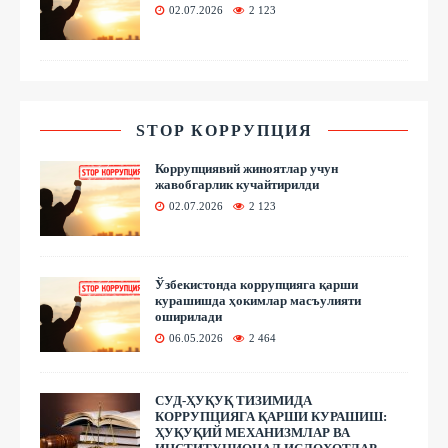
02.07.2026
2 123
STOP КОРРУПЦИЯ
Коррупциявий жиноятлар учун
жавобгарлик кучайтирилди
02.07.2026
2 123
Ўзбекистонда коррупцияга қарши
курашишда ҳокимлар масъулияти
оширилади
06.05.2026
2 464
СУД-ҲУҚУҚ ТИЗИМИДА
КОРРУПЦИЯГА ҚАРШИ КУРАШИШ:
ҲУҚУҚИЙ МЕХАНИЗМЛАР ВА