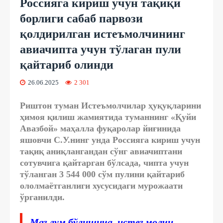
Россияга кириш учун тақиқи
борлиги сабаб парвози
қолдирилган истеъмолчининг
авиачипта учун тўлаган пули
қайтариб олинди
26.06.2025
2 301
Риштон туман Истеъмолчилар ҳуқуқларини
ҳимоя қилиш жамиятида туманнинг «Қуйи
Авазбой» маҳалла фуқаролар йиғинида
яшовчи С.У.нинг унда Россияга кириш учун
тақиқ аниқлангандан сўнг авиачиптани
сотувчига қайтарган бўлсада, чипта учун
тўланган 3 544 000 сўм пулини қайтариб
ололмаётганлиги хусусидаги мурожаати
ўрганилди.
Маълум бўлишича, истеъмолчи