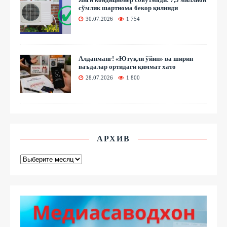
сўмлик шартнома бекор қилинди
30.07.2026
1 754
Алданманг! «Ютуқли ўйин» ва ширин
ваъдалар ортидаги қиммат хато
28.07.2026
1 800
АРХИВ