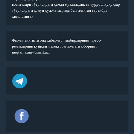
воситалари тўғрисидаги ҳамда муаллифлик ва турдош ҳуқуқлар
тўғрисидаги қонун ҳужжатларида белгиланган тартибда
ҳимояланган.
Фаолиятингизга оид хабарлар, тадбирларнинг пресс-
релизларини қуйидаги электрон почтага юборинг:
nuqtainazar@umail.uz.