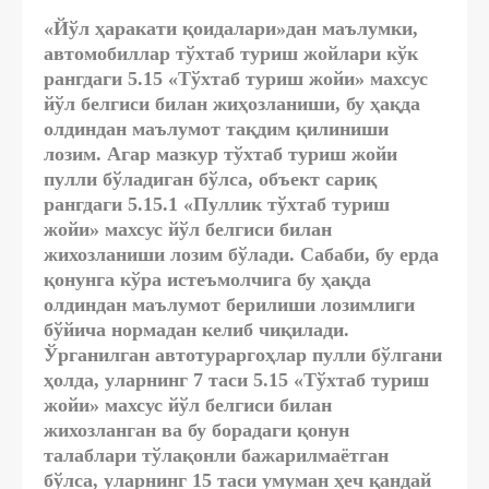
«Йўл ҳаракати қоидалари»дан маълумки,
автомобиллар тўхтаб туриш жойлари кўк
рангдаги 5.15 «Тўхтаб туриш жойи» махсус
йўл белгиси билан жиҳозланиши, бу ҳақда
олдиндан маълумот тақдим қилиниши
лозим. Агар мазкур тўхтаб туриш жойи
пулли бўладиган бўлса, объект сариқ
рангдаги 5.15.1 «Пуллик тўхтаб туриш
жойи» махсус йўл белгиси билан
жихозланиши лозим бўлади. Сабаби, бу ерда
қонунга кўра истеъмолчига бу ҳақда
олдиндан маълумот берилиши лозимлиги
бўйича нормадан келиб чиқилади.
Ўрганилган автотураргоҳлар пулли бўлгани
ҳолда, уларнинг 7 таси 5.15 «Тўхтаб туриш
жойи» махсус йўл белгиси билан
жихозланган ва бу борадаги қонун
талаблари тўлақонли бажарилмаётган
бўлса, уларнинг 15 таси умуман ҳеч қандай