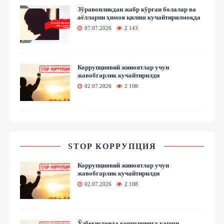
Зўравонликдан жабр кўрган болалар ва
аёлларни ҳимоя қилиш кучайтирилмоқда
07.07.2026
2 143
Коррупциявий жиноятлар учун
жавобгарлик кучайтирилди
02.07.2026
2 108
STOP КОРРУПЦИЯ
Коррупциявий жиноятлар учун
жавобгарлик кучайтирилди
02.07.2026
2 108
Ўзбекистонда коррупцияга қарши