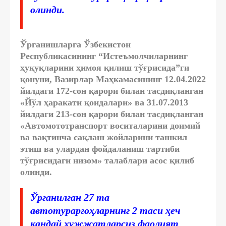
олинди.
Ўрганишларга Ўзбекистон
Республикасининг “Истеъмолчиларнинг
ҳуқуқларини ҳимоя қилиш тўғрисида”ги
қонуни, Вазирлар Маҳкамасининг 12.04.2022
йилдаги 172-сон қарори билан тасдиқланган
«Йўл ҳаракати қоидалари» ва 31.07.2013
йилдаги 213-сон қарори билан тасдиқланган
«Автомототранспорт воситаларини доимий
ва вақтинча сақлаш жойларини ташкил
этиш ва улардан фойдаланиш тартиби
тўғрисидаги низом» талаблари асос қилиб
олинди.
Ўрганилган 27 та
автотураргоҳларнинг 2 таси ҳеч
қандай ҳужжатларсиз фаолият