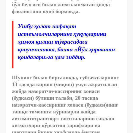
йўл белгиси билан жихозланмаган ҳолда
фаолиятини олиб бормоқда.
Ушбу ҳолат нафақат
истеъмолчиларнинг ҳуқуқларини
ҳимоя қилиш тўғрисидаги
қонунчиликка, балки «Йўл ҳаракати
қоидалари»га ҳам зиддир.
Шунинг билан биргаликда, субъектларнинг
13 тасида кириш (чиқиш) учун ажратилган
жойда назоратчи-кассирнинг хонаси
(будкаси) бўлиши талаби, 20 тасида
назоратчи-кассирнинг хонаси (будкаси)нинг
ташқи томонига кўринарли жойда
автомототранспорт воситаларини сақлаш
хизматлари кўрсатиш тарифлари ва
шартлари йирик ҳарфларда ёзилган