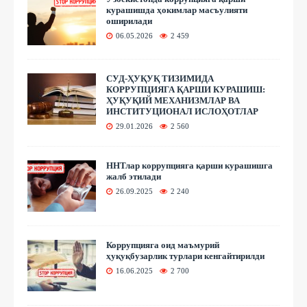
курашишда ҳокимлар масъулияти
оширилади
06.05.2026
2 459
СУД-ҲУҚУҚ ТИЗИМИДА
КОРРУПЦИЯГА ҚАРШИ КУРАШИШ:
ҲУҚУҚИЙ МЕХАНИЗМЛАР ВА
ИНСТИТУЦИОНАЛ ИСЛОҲОТЛАР
29.01.2026
2 560
ННТлар коррупцияга қарши курашишга
жалб этилади
26.09.2025
2 240
Коррупцияга оид маъмурий
ҳуқуқбузарлик турлари кенгайтирилди
16.06.2025
2 700