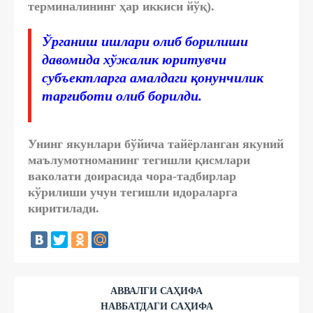
терминалининг ҳар иккиси йўқ).
Ўрганиш ишлари олиб борилиши
давомида хўжалик юритувчи
субъектларга амалдаги қонунчилик
тарғиботи олиб борилди.
Унинг якунлари бўйича тайёрланган якуний
маълумотноманинг тегишли қисмлари
ваколати доирасида чора-тадбирлар
кўрилиши учун тегишли идораларга
киритилади.
АВВАЛГИ САҲИФА
НАВБАТДАГИ САҲИФА