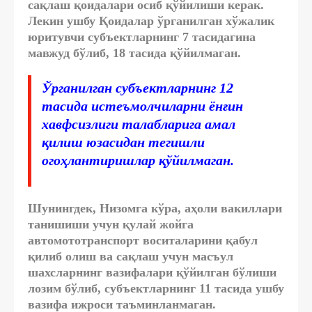
сақлаш қоидалари осиб қўйилиши керак.
Лекин ушбу Қоидалар ўрганилган хўжалик
юритувчи субъектларнинг 7 тасидагина
мавжуд бўлиб, 18 тасида қўйилмаган.
Ўрганилган субъектларнинг 12
тасида истеъмолчиларни ёнғин
хавфсизлиги талабларига амал
қилиш юзасидан тегишли
огоҳлантиришлар қўйилмаган.
Шунингдек, Низомга кўра, аҳоли вакиллари
танишиши учун қулай жойга
автомототранспорт воситаларини қабул
қилиб олиш ва сақлаш учун масъул
шахсларнинг вазифалари қўйилган бўлиши
лозим бўлиб, субъектларнинг 11 тасида ушбу
вазифа ижроси таъминланмаган.