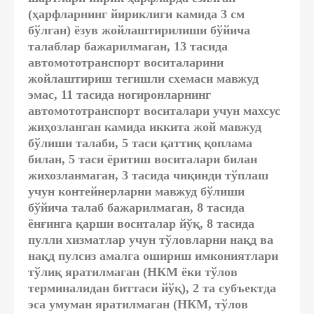
(ҳарфларнинг йириклиги камида 3 см
бўлган) ёзув жойлаштирилиши бўйича
талаблар бажарилмаган, 13 тасида
автомототранспорт воситаларини
жойлаштириш тегишли схемаси мавжуд
эмас, 11 тасида ногиронларнинг
автомототранспорт воситалари учун махсус
жиҳозланган камида иккита жой мавжуд
бўлиши талаби, 5 таси қаттиқ қоплама
билан, 5 таси ёритиш воситалари билан
жихозланмаган, 3 тасида чиқинди тўплаш
учун контейнерларни мавжуд бўлиши
бўйича талаб бажарилмаган, 8 тасида
ёнғинга қарши воситалар йўқ, 8 тасида
пулли хизматлар учун тўловларни нақд ва
нақд пулсиз амалга ошириш имкониятлари
тўлиқ яратилмаган (НКМ ёки тўлов
терминалидан биттаси йўқ), 2 та субъектда
эса умуман яратилмаган (НКМ, тўлов