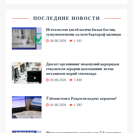
ПОСЛЕДНИЕ НОВОСТИ
Истеъмолчи ҳисоблагичи билан боғлиқ
тушунмовчилик ҳолати бартараф қилинди
06.08.2026
1 161
Давлат органининг ноқонуний қароридан
етказилган зарарни қоплашнинг ягона
механизми жорий этилмоқда
03.08.2026
1 840
Ўзбекистонга Рақамли кодекс керакми?
01.08.2026
1 583
Янги кондиционер совутмади: 7,5 миллион