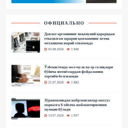
ОФИЦИАЛЬНО
Давлат органининг ноқонуний қароридан
етказилган зарарни қоплашнинг ягона
механизми жорий этилмоқда
03.08.2026
1 840
Ўзбекистонда мол-мулк ва ер солиқлари
бўйича имтиёзлардан фойдаланиш
тартиби белгиланди
21.07.2026
1 882
Зўравонликдан жабрланганлар махсус
марказга 6 ойгача жойлаштирилиши
мумкин бўлади
13.07.2026
1 937