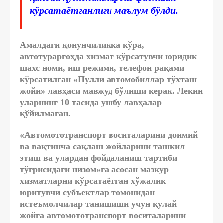
кўрсатаётганлиги маълум бўлди.
Амалдаги қонунчиликка кўра,
автотураргоҳда хизмат кўрсатувчи юридик
шахс номи, иш режими, телефон рақами
кўрсатилган «Пулли автомобиллар тўхташ
жойи» лавҳаси мавжуд бўлиши керак. Лекин
уларнинг 10 тасида ушбу лавҳалар
қўйилмаган.
«Автомототранспорт воситаларини доимий
ва вақтинча сақлаш жойларини ташкил
этиш ва улардан фойдаланиш тартиби
тўғрисидаги низом»га асосан мазкур
хизматларни кўрсатаётган хўжалик
юритувчи субъектлар томонидан
истеъмолчилар танишиши учун қулай
жойга автомототранспорт воситаларини