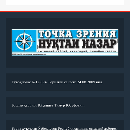
Гувоҳнома: №12-094. Берилган санаси: 24.08.2009 йил.
Бош муҳаррир: Юлдашев Тимур Юсуфович.
Барча ҳуқуқлар Ўзбекистон Республикасининг оммавий ахборот