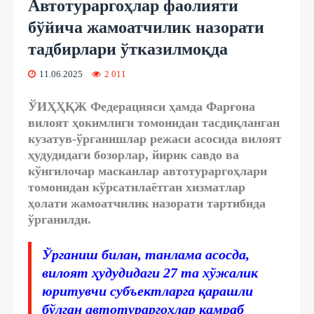
Автотураргоҳлар фаолияти
бўйича жамоатчилик назорати
тадбирлари ўтказилмоқда
11.06.2025
2 011
ЎИҲҲҚЖ Федерацияси ҳамда Фарғона
вилоят ҳокимлиги томонидан тасдиқланган
кузатув-ўрганишлар режаси асосида вилоят
ҳудудидаги бозорлар, йирик савдо ва
кўнгилочар масканлар автотураргоҳлари
томонидан кўрсатилаётган хизматлар
ҳолати жамоатчилик назорати тартибида
ўрганилди.
Ўрганиш билан, танлама асосда,
вилоят ҳудудидаги 27 та хўжалик
юритувчи субъектларга қарашли
бўлган автотураргоҳлар қамраб