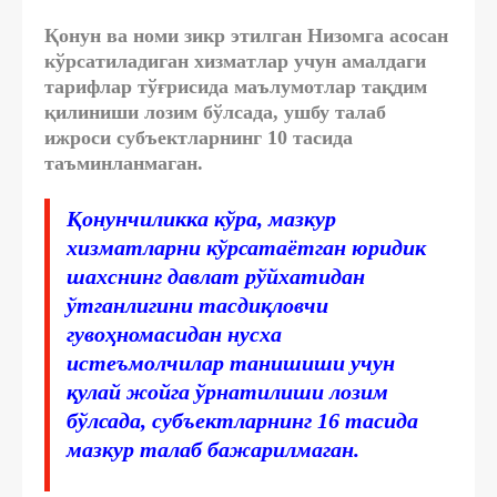
Қонун ва номи зикр этилган Низомга асосан
кўрсатиладиган хизматлар учун амалдаги
тарифлар тўғрисида маълумотлар тақдим
қилиниши лозим бўлсада, ушбу талаб
ижроси субъектларнинг 10 тасида
таъминланмаган.
Қонунчиликка кўра, мазкур
хизматларни кўрсатаётган юридик
шахснинг давлат рўйхатидан
ўтганлигини тасдиқловчи
гувоҳномасидан нусха
истеъмолчилар танишиши учун
қулай жойга ўрнатилиши лозим
бўлсада, субъектларнинг 16 тасида
мазкур талаб бажарилмаган.